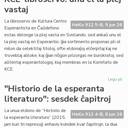
du
vastaj
pa
ka
pl
La libroservo de Kultura Centro
HeKo 912 5-B, 9 jun 26
ĉes
Esperantista en Ĉaŭdefono
estas delonge la plej vasta en Svislando, sed ankaŭ unu el
la plej vastaj en Esperantio: ĝia sortimento proponas pli ol
milon da selektitaj titoloj, ofte eldonaĵoj elĉerpitaj kaj ne
troveblaj aliloke; kaj ĝian riĉigon prizorgas ne burokratoj, sed
aŭtentaj esperantologoj, kiuj membras en la Komitato de
KCE.
Legu pli
pri
KC
"Historio de la esperanta
lib
literaturo": sesdek ĉapitroj
un
el
la
La unua eldono de “Historio de
HeKo 912 4-B, 8 jun 26
ple
la esperanta literaturo” (2015,
vas
jam kun tri represoj) enhavis kvindek kvar ĉapitrojn, la dua