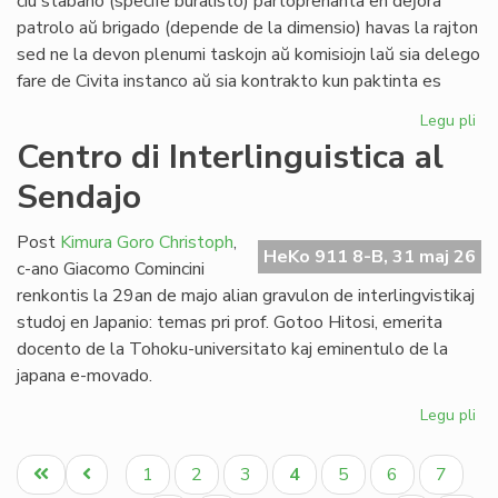
ĉiu stabano (specife buralisto) partoprenanta en deĵora
Li
patrolo aŭ brigado (depende de la dimensio) havas la rajton
sed ne la devon plenumi taskojn aŭ komisiojn laŭ sia delego
fare de Civita instanco aŭ sia kontrakto kun paktinta es
Legu pli
pri
At
Centro di Interlinguistica al
po
Sendajo
deĵ
en
de
Post
Kimura Goro Christoph
,
HeKo 911 8-B, 31 maj 26
Civ
c-ano Giacomo Comincini
Es
renkontis la 29an de majo alian gravulon de interlingvistikaj
Se
studoj en Japanio: temas pri prof. Gotoo Hitosi, emerita
docento de la Tohoku-universitato kaj eminentulo de la
japana e-movado.
Legu pli
pri
Ce
Pagination
di
Unua
Antaŭa
Paĝo
Paĝo
Paĝo
Aktuala
Paĝo
Paĝo
Paĝo
1
2
3
4
5
6
7
Int