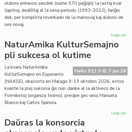
eldono enhavos sesdek (sume 570 paĝojn): la lastaj kvar
ĉapitroj, dediĉitaj al la sesa periodo (1993-2022), fariĝis
dek, per kompleta reverkado de la malnovaj kaj aldono de
ses novaj.
Legu pli
pri
"Hi
NaturAmika KulturSemajno
de
pli sukcesa ol kutime
la
es
lit
La kvara NaturAmika
HeKo 912 3-B, 7 jun 26
se
KulturSemajno en Esperanto
ĉap
(NAKSE), okazonta en Malago 9-13 oktobro 2026, estos
kvante la plej sukcesa ĝis nun, danke al la aktiveco de la
Formiketoj (organiza teamo), precipe gec-anoj Manuela
Blanco kaj Carlos Spinola.
Legu pli
pri
Na
Daŭras la konsorcia
Ku
pli