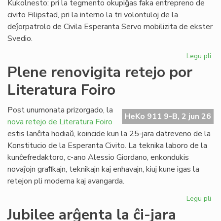
Kukolnesto: pri la tegmento okupiĝas faka entrepreno de
civito Filipstad, pri la interno la tri volontuloj de la
deĵorpatrolo de Civila Esperanta Servo mobilizita de ekster
Svedio.
Legu pli
pri
Eki
Plene renovigita retejo por
la
Literatura Foiro
re
de
la
Post unumonata prizorgado, la
HeKo 911 9-B, 2 jun 26
kon
nova retejo de Literatura Foiro
en
estis lanĉita hodiaŭ, koincide kun la 25-jara datreveno de la
Sv
Konstitucio de la Esperanta Civito. La teknika laboro de la
kunĉefredaktoro, c-ano Alessio Giordano, enkondukis
novaĵojn graﬁkajn, teknikajn kaj enhavajn, kiuj kune igas la
retejon pli moderna kaj avangarda.
Legu pli
pri
Pl
Jubilee arĝenta la ĉi-jara
ren