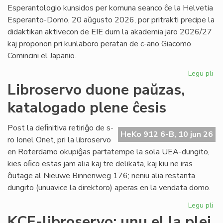
la
Esperantologio kunsidos per komuna seanco ĉe la Helvetia
in
Esperanto-Domo, 20 aŭgusto 2026, por pritrakti precipe la
de
didaktikan aktivecon de EIE dum la akademia jaro 2026/27
Lit
kaj proponon pri kunlaboro peratan de c-ano Giacomo
Foi
Comincini el Japanio.
Legu pli
pri
EIE
Libroservo duone paŭzas,
Ko
katalogado plene ĉesis
ku
en
Sv
Post la deﬁnitiva retiriĝo de s-
HeKo 912 6-B, 10 jun 26
po
ro Ionel Onet, pri la libroservo
du
en Roterdamo okupiĝas partatempe la sola UEA-dungito,
mo
kies oﬁco estas jam alia kaj tre delikata, kaj kiu ne iras
ĉiutage al Nieuwe Binnenweg 176; neniu alia restanta
dungito (unuavice la direktoro) aperas en la vendata domo.
Legu pli
pri
Lib
KCE-libroservo: unu el la plej