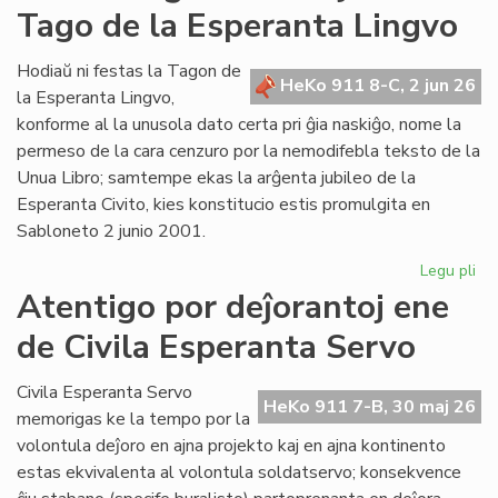
Tago de la Esperanta Lingvo
ret
po
Lit
Hodiaŭ ni festas la Tagon de
HeKo 911 8-C, 2 jun 26
Foi
la Esperanta Lingvo,
konforme al la unusola dato certa pri ĝia naskiĝo, nome la
permeso de la cara cenzuro por la nemodifebla teksto de la
Unua Libro; samtempe ekas la arĝenta jubileo de la
Esperanta Civito, kies konstitucio estis promulgita en
Sabloneto 2 junio 2001.
Legu pli
pri
Jub
Atentigo por deĵorantoj ene
ar
de Civila Esperanta Servo
la
ĉi-
jar
Civila Esperanta Servo
HeKo 911 7-B, 30 maj 26
Ta
memorigas ke la tempo por la
de
volontula deĵoro en ajna projekto kaj en ajna kontinento
la
estas ekvivalenta al volontula soldatservo; konsekvence
Es