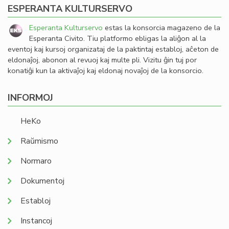
ESPERANTA KULTURSERVO
Esperanta Kulturservo
estas la konsorcia magazeno de la
Esperanta Civito. Tiu platformo ebligas la aliĝon al la
eventoj kaj kursoj organizataj de la paktintaj establoj, aĉeton de
eldonaĵoj, abonon al revuoj kaj multe pli. Vizitu ĝin tuj por
konatiĝi kun la aktivaĵoj kaj eldonaj novaĵoj de la konsorcio.
INFORMOJ
HeKo
Raŭmismo
Normaro
Dokumentoj
Establoj
Instancoj