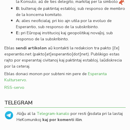
la Konsulo, aŭ de ties delegito, markitaj per la simbolo
.
B:
bultenaj de paktintaj establoj, sub responso de membro
de la koncerna komitato.
A:
alies neoﬁcialaj, pri kio ajn utila por la evoluo de
Esperantio, sub responso de la subskribinto.
E:
pri Eŭropaj institucioj kaj geopolitikaj novaĵoj, sub
responso de la subskribinto.
Eblas
sendi
artikolon
aŭ kontakti la redakcion tra
pakto
[ĉe]
esperantio
.
net
(pakto[at]esperantio[dot]net)
. Publikigo estas
rajto por esperantaj civitanoj kaj paktintaj establoj, laŭdiskrecia
por la ceteraj.
Eblas donaci monon por subteni nin pere de
Esperanta
Kulturservo
.
RSS-servo
TELEGRAM
Aliĝu al la
Telegram-kanalo
por resti ĝisdata pri la lastaj
HeKomunikoj
kaj por komenti ilin
.