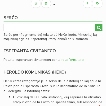
paĝo
paĝo
paĝo
al
Paĝo
Paĝo
Next
Last
8
9
…
Se
page
page
SERĈO
Serĉu per (fragmento de) teksto aŭ HeKo-kodo. Minuskloj kaj
majuskloj egalas. Esperantaj literoj ankaŭ en x-formato.
ESPERANTA CIVITANECO
Petu la esperantan civitanecon per la
reta formularo
.
HEROLDO KOMUNIKAS (HEKO)
HeKo estas retagentejo je la servo de la establoj en kaj apud la
Pakto por la Esperanta Civito, sub la imprimaturo de la Konsulo
aŭ delegito. La informoj estas:
C:
oﬁcialaj de la Civitaj instancoj, kiuj esprimas la oﬁcialan
starpunkton de la Civito pri specifa temo, sub responso de