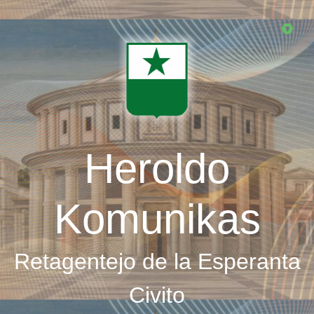
Skip
to
main
content
Heroldo
Komunikas
Retagentejo de la Esperanta
Civito