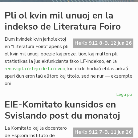
Pli ol kvin mil unuoj en la
indekso de Literatura Foiro
Dum kvindek kvin jarkolektoj
HeKo 912 8-B, 12 jun 26
en “Literatura Foiro” aperis pli
ol kvin mil unuoj, poezie kaj proze: tion, kaj multon pli,
statistikas la ĵus ekfunkcianta fako LF-indekso, en la
renovigita retejo de la revuo
, kie ekde hodiaŭ eblas ankaŭ
spuri ĉiun eron laŭ aŭtoro kaj titolo, sed ne nur — ekzemple
oni
Legu pli
pri
Pli
EIE-Komitato kunsidos en
ol
Svislando post du monatoj
kvi
mil
un
La Komitato kaj la docentaro
HeKo 912 7-B, 11 jun 26
en
de Esplora Instituto de