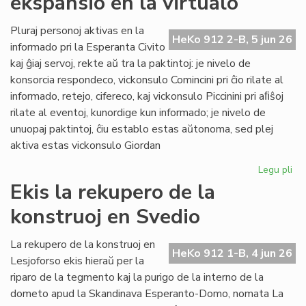
ekspansio en la virtualo
su
ol
Pluraj personoj aktivas en la
HeKo 912 2-B, 5 jun 26
ku
informado pri la Esperanta Civito
kaj ĝiaj servoj, rekte aŭ tra la paktintoj: je nivelo de
konsorcia respondeco, vickonsulo Comincini pri ĉio rilate al
informado, retejo, cifereco, kaj vickonsulo Piccinini pri aﬁŝoj
rilate al eventoj, kunordige kun informado; je nivelo de
unuopaj paktintoj, ĉiu establo estas aŭtonoma, sed plej
aktiva estas vickonsulo Giordan
Legu pli
pri
Da
Ekis la rekupero de la
la
konstruoj en Svedio
ko
ek
en
La rekupero de la konstruoj en
HeKo 912 1-B, 4 jun 26
la
Lesjoforso ekis hieraŭ per la
vir
riparo de la tegmento kaj la purigo de la interno de la
dometo apud la Skandinava Esperanto-Domo, nomata La