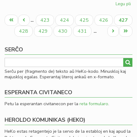
Legu pli
pri
Ko
Pagination
esp
Unua
Antaŭa
Paĝo
Paĝo
Paĝo
Paĝo
Aktual
423
424
425
426
427
…
en
paĝo
paĝo
paĝo
pr
Paĝo
Paĝo
Paĝo
Paĝo
Next
Last
428
429
430
431
…
page
page
SERĈO
Serĉu per (fragmento de) teksto aŭ HeKo-kodo. Minuskloj kaj
majuskloj egalas. Esperantaj literoj ankaŭ en x-formato.
ESPERANTA CIVITANECO
Petu la esperantan civitanecon per la
reta formularo
.
HEROLDO KOMUNIKAS (HEKO)
HeKo estas retagentejo je la servo de la establoj en kaj apud la