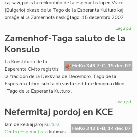
kaj savi, pasis la renkontiĝo de la esperantistoj en Vraco
(Bulgario) okaze de la Tago de la Esperanta Kulturo kaj
omaĝe al la Zamenhofa naskiĝtago, 15 decembro 2007.
Legu pli
pri
Za
Zamenhof-Taga saluto de la
Ta
Konsulo
20
en
Bul
La Konstitucio de la
HeKo 343 7-C, 15 dec 07
Esperanta Civito registris
la tradicion de la Dekkvina de Decembro, Tago de la
Esperanto-Libro, sub la pli vasta sed tute kongrua diﬁno
“Tago de la Esperanta Kulturo”.
Legu pli
pri
Za
Nefermitaj pordoj en KCE
Ta
sal
Jam de kelkaj jaroj
Kultura
de
HeKo 343 6-B, 14 dec 07
Centro Esperantista
kutimas
la