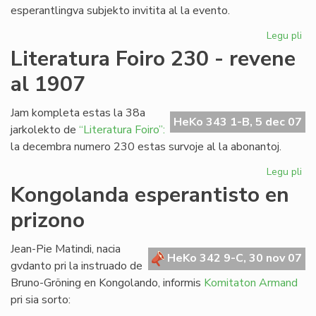
esperantlingva subjekto invitita al la evento.
Legu pli
pri
La
Literatura Foiro 230 - revene
Civ
al 1907
en
br
pa
Jam kompleta estas la 38a
HeKo 343 1-B, 5 dec 07
jarkolekto de
“Literatura Foiro”:
la decembra numero 230 estas survoje al la abonantoj.
Legu pli
pri
Lit
Kongolanda esperantisto en
Foi
prizono
23
-
re
Jean-Pie Matindi, nacia
HeKo 342 9-C, 30 nov 07
al
gvdanto pri la instruado de
19
Bruno-Gröning en Kongolando, informis
Komitaton Armand
pri sia sorto: