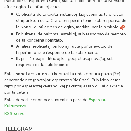
Pakto por la Esperanta Civito, sub la imprimaturo de la Konsulo
aŭ delegito. La informoj estas:
C:
oﬁcialaj de la Civitaj instancoj, kiuj esprimas la oﬁcialan
starpunkton de la Civito pri specifa temo, sub responso de
la Konsulo, aŭ de ties delegito, markitaj per la simbolo
.
B:
bultenaj de paktintaj establoj, sub responso de membro
de la koncerna komitato.
A:
alies neoﬁcialaj, pri kio ajn utila por la evoluo de
Esperantio, sub responso de la subskribinto.
E:
pri Eŭropaj institucioj kaj geopolitikaj novaĵoj, sub
responso de la subskribinto.
Eblas
sendi
artikolon
aŭ kontakti la redakcion tra
pakto
[ĉe]
esperantio
.
net
(pakto[at]esperantio[dot]net)
. Publikigo estas
rajto por esperantaj civitanoj kaj paktintaj establoj, laŭdiskrecia
por la ceteraj.
Eblas donaci monon por subteni nin pere de
Esperanta
Kulturservo
.
RSS-servo
TELEGRAM