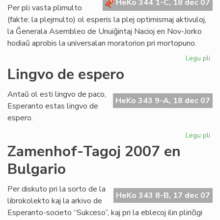
HeKo 344 1-C, 18 dec 07
Civ
Per pli vasta plimulto
(fakte: la plejmulto) ol esperis la plej optimismaj aktivuloj,
la Ĝenerala Asembleo de Unuiĝintaj Nacioj en Nov-Jorko
hodiaŭ aprobis la universalan moratorion pri mortopuno.
Legu pli
pri
La
Lingvo de espero
no
Es
Antaŭ ol esti lingvo de paco,
fes
HeKo 343 9-A, 18 dec 07
Esperanto estas lingvo de
pr
espero.
UN
Legu pli
pri
Li
Zamenhof-Tagoj 2007 en
de
Bulgario
es
Per diskuto pri la sorto de la
HeKo 343 8-B, 17 dec 07
librokolekto kaj la arkivo de
Esperanto-societo “Sukceso”, kaj pri la eblecoj ilin pliriĉigi