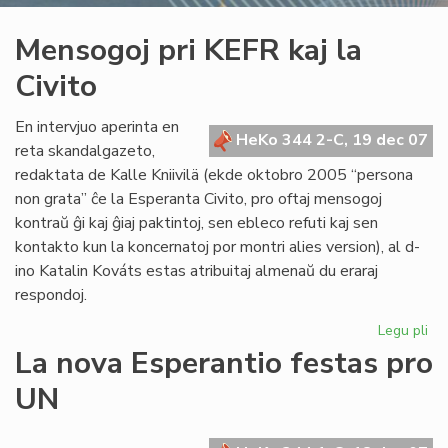
Mensogoj pri KEFR kaj la
Civito
En intervjuo aperinta en
HeKo 344 2-C, 19 dec 07
reta skandalgazeto,
redaktata de Kalle Kniivilä (ekde oktobro 2005 “persona
non grata” ĉe la Esperanta Civito, pro oftaj mensogoj
kontraŭ ĝi kaj ĝiaj paktintoj, sen ebleco refuti kaj sen
kontakto kun la koncernatoj por montri alies version), al d-
ino Katalin Kováts estas atribuitaj almenaŭ du eraraj
respondoj.
Legu pli
pri
Me
La nova Esperantio festas pro
pri
UN
KE
kaj
la