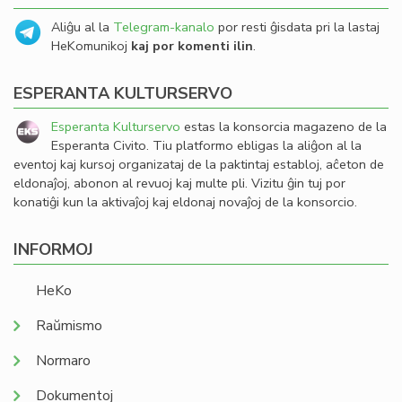
Aliĝu al la
Telegram-kanalo
por resti ĝisdata pri la lastaj
HeKomunikoj
kaj por komenti ilin
.
ESPERANTA KULTURSERVO
Esperanta Kulturservo
estas la konsorcia magazeno de la
Esperanta Civito. Tiu platformo ebligas la aliĝon al la
eventoj kaj kursoj organizataj de la paktintaj establoj, aĉeton de
eldonaĵoj, abonon al revuoj kaj multe pli. Vizitu ĝin tuj por
konatiĝi kun la aktivaĵoj kaj eldonaj novaĵoj de la konsorcio.
INFORMOJ
HeKo
Raŭmismo
Normaro
Dokumentoj