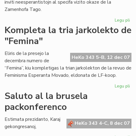
inviti neesperantistojn al specifa vizito okaze de la
Ko
Zamenhofa Tago.
Legu pli
pri
Nef
Kompleta la tria jarkolekto de
por
"Femina"
en
KC
Eliris de la presejo la
HeKo 343 5-B, 12 dec 07
decembra numero de
“Femina”, kiu kompletigas la trian jarkolekton de la revuo de
Feminisma Esperanta Movado, eldonata de LF-koop.
Legu pli
pri
Ko
Saluto al la brusela
la
packonferenco
tri
jar
de
Estimata prezidanto, Karaj
HeKo 343 4-C, 8 dec 07
"F
gekongresanoj,