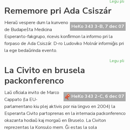
Legu pli
pri
Sa
Rememore pri Ada Csiszár
al
la
Hieraŭ vespere dum la kunveno
br
HeKo 343 3-B, 7 dec 07
de Budapeŝta Medicina
pa
Esperanto-fakgrupo, ricevis konﬁrmon la informo pri la
forpaso de Ada Csiszár. D-ro Ludoviko Molnár informiĝis pri
la ege bedaŭrinda evento.
Legu pli
pri
Re
La Civito en brusela
pri
packonferenco
Ad
Csi
Laŭ oﬁciala invito de Marco
HeKo 343 2-C, 6 dec 07
Cappato (la EU-
parlamentano kiu plej aktivis por nia lingvo en 2004) la
Esperanta Civito partoprenas en la internacia packonferenco
okazanta hodiaŭ kaj morgaŭ en Bruselo. La Civiton
reprezentas la Konsulo mem. Ĝi estas la sola