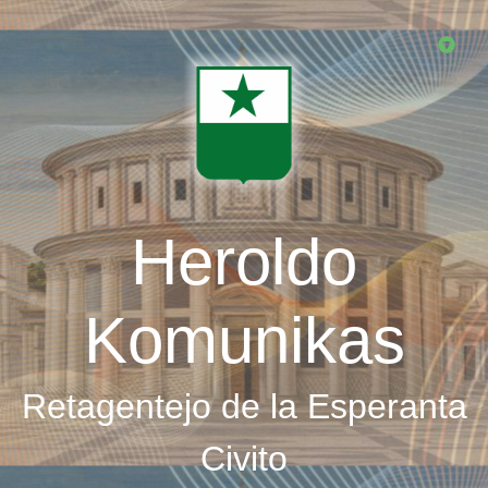
Skip
to
main
content
Heroldo
Komunikas
Retagentejo de la Esperanta
Civito