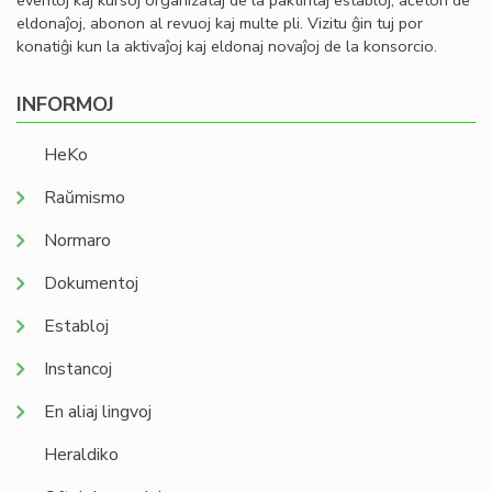
eventoj kaj kursoj organizataj de la paktintaj establoj, aĉeton de
eldonaĵoj, abonon al revuoj kaj multe pli. Vizitu ĝin tuj por
konatiĝi kun la aktivaĵoj kaj eldonaj novaĵoj de la konsorcio.
INFORMOJ
HeKo
Raŭmismo
Normaro
Dokumentoj
Establoj
Instancoj
En aliaj lingvoj
Heraldiko