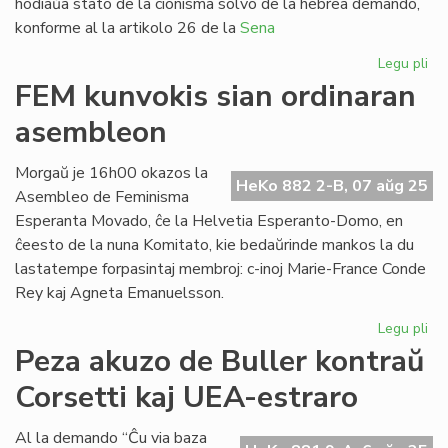
hodiaŭa stato de la cionisma solvo de la hebrea demando,
konforme al la artikolo 26 de la
Sena
Legu pli
pri
Bl
FEM kunvokis sian ordinaran
pr
asembleon
rez
pri
ci
Morgaŭ je 16h00 okazos la
HeKo 882 2-B, 07 aŭg 25
Asembleo de Feminisma
Esperanta Movado, ĉe la Helvetia Esperanto-Domo, en
ĉeesto de la nuna Komitato, kie bedaŭrinde mankos la du
lastatempe forpasintaj membroj: c-inoj Marie-France Conde
Rey kaj Agneta Emanuelsson.
Legu pli
pri
FE
Peza akuzo de Buller kontraŭ
ku
Corsetti kaj UEA-estraro
sia
or
as
Al la demando “Ĉu via baza