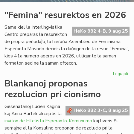
"Femina" resurektos en 2026
Same kiel la Interlingvistika
HeKo 882 4-B, 9 aŭg 25
Centro preparas la resurekton
de propra periodaĵo, la hieraŭa Asembleo de Feminisma
Esperanta Movado decidis la daŭrigon de la revuo “Femina”,
kies 41a numero aperos en 2026, utiligante la saman
formaton sed ne la saman oftecon.
Legu pli
pri
"F
Blankanoj proponas
re
rezolucion pri cionismo
en
20
Gesenatanoj Lucien Kagina
HeKo 882 3-C, 8 aŭg 25
kaj Anna Bartek akceptis la
inviton de Hilelista Esperanto-Komunumo
kaj liveris ĉi-
semajne al la Konsulino proponon de rezolucio pri la