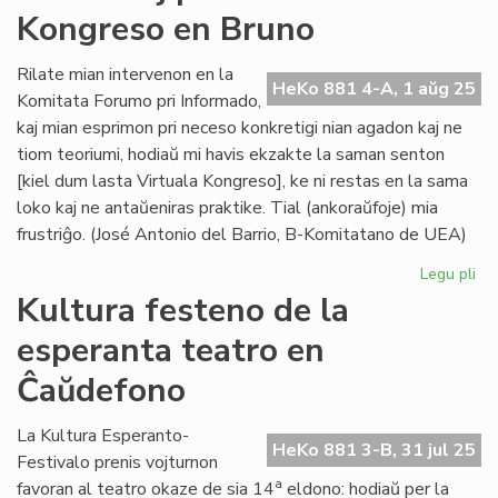
Kongreso en Bruno
de
la
Es
Rilate mian intervenon en la
HeKo 881 4-A, 1 aŭg 25
PE
Komitata Forumo pri Informado,
en
kaj mian esprimon pri neceso konkretigi nian agadon kaj ne
Sv
tiom teoriumi, hodiaŭ mi havis ekzakte la saman senton
[kiel dum lasta Virtuala Kongreso], ke ni restas en la sama
loko kaj ne antaŭeniras praktike. Tial (ankoraŭfoje) mia
frustriĝo. (José Antonio del Barrio, B-Komitatano de UEA)
Legu pli
pri
Ko
Kultura festeno de la
pri
esperanta teatro en
la
Un
Ĉaŭdefono
Ko
en
La Kultura Esperanto-
Br
HeKo 881 3-B, 31 jul 25
Festivalo prenis vojturnon
a
favoran al teatro okaze de sia 14
eldono: hodiaŭ per la