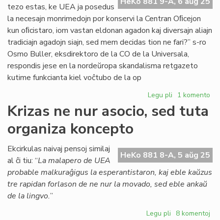
HeKo 881 9-A, 6 aŭg 25
tezo estas, ke UEA ja posedus
la necesajn monrimedojn por konservi la Centran Oﬁcejon
kun oﬁcistaro, iom vastan eldonan agadon kaj diversajn aliajn
tradiciajn agadojn siajn, sed mem decidas tion ne fari?” s-ro
Osmo Buller, eksdirektoro de la CO de la Universala,
respondis jese en la nordeŭropa skandalisma retgazeto
kutime funkcianta kiel voĉtubo de la op
Legu pli
pri
1 komento
Peza
Krizas ne nur asocio, sed tuta
akuzo
organiza koncepto
de
Buller
kontraŭ
Ekcirkulas naivaj pensoj similaj
HeKo 881 8-A, 5 aŭg 25
Corsetti
al ĉi tiu: “
La malapero de UEA
kaj
probable malkuraĝigus la esperantistaron, kaj eble kaŭzus
UEA-
tre rapidan forlason de ne nur la movado, sed eble ankaŭ
estraro
de la lingvo.
”
Legu pli
pri
8 komentoj