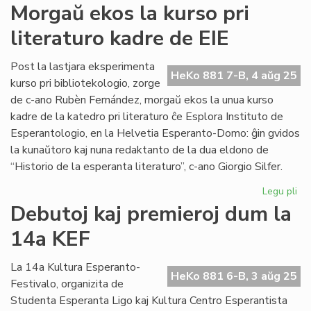
Krizas
Morgaŭ ekos la kurso pri
ne
literaturo kadre de EIE
nur
asocio,
sed
Post la lastjara eksperimenta
HeKo 881 7-B, 4 aŭg 25
tuta
kurso pri bibliotekologio, zorge
organiza
de c-ano Rubèn Fernández, morgaŭ ekos la unua kurso
koncepto
kadre de la katedro pri literaturo ĉe Esplora Instituto de
Esperantologio, en la Helvetia Esperanto-Domo: ĝin gvidos
la kunaŭtoro kaj nuna redaktanto de la dua eldono de
“Historio de la esperanta literaturo”, c-ano Giorgio Silfer.
Legu pli
pri
Mo
Debutoj kaj premieroj dum la
ek
14a KEF
la
ku
pri
La 14a Kultura Esperanto-
HeKo 881 6-B, 3 aŭg 25
lit
Festivalo, organizita de
ka
Studenta Esperanta Ligo kaj Kultura Centro Esperantista
de