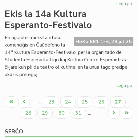
Legu pli
pri
KE
Ekis la 14a Kultura
om
Esperanto-Festivalo
al
Ha
Chr
En agrable trankvila etoso
HeKo 881 1-B, 29 jul 25
An
komenciĝis en Ĉaŭdefono la
a
14
Kultura Esperanto-Festivalo, per la organizado de
Studenta Esperanta Ligo kaj Kultura Centro Esperantista:
ĉi-jare kun pli da teatro ol kutime; en la unua tago precipe
okazis prelegoj.
Legu pli
pri
Eki
Pagination
la
Unua
Antaŭa
Paĝo
Paĝo
Paĝo
Paĝo
Aktuala
23
24
25
26
27
…
14
paĝo
paĝo
paĝo
Kul
Paĝo
Paĝo
Paĝo
Paĝo
Next
Last
28
29
30
31
…
Es
page
page
Fes
SERĈO