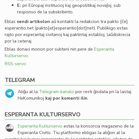
E:
pri Eŭropaj institucioj kaj geopolitikaj novaĵoj, sub
responso de la subskribinto.
Eblas
sendi
artikolon
aŭ kontakti la redakcion tra
pakto
[ĉe]
esperantio
.
net
(pakto[at]esperantio[dot]net)
. Publikigo estas
rajto por esperantaj civitanoj kaj paktintaj establoj, laŭdiskrecia
por la ceteraj.
Eblas donaci monon por subteni nin pere de
Esperanta
Kulturservo
.
RSS-servo
TELEGRAM
Aliĝu al la
Telegram-kanalo
por resti ĝisdata pri la lastaj
HeKomunikoj
kaj por komenti ilin
.
ESPERANTA KULTURSERVO
Esperanta Kulturservo
estas la konsorcia magazeno de la
Esperanta Civito. Tiu platformo ebligas la aliĝon al la