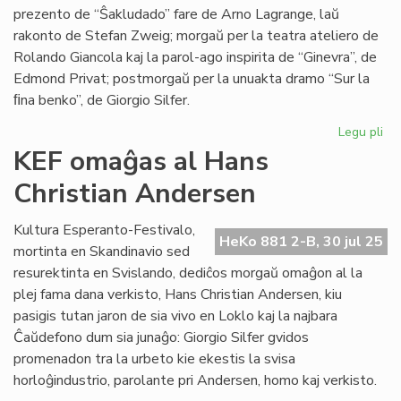
prezento de “Ŝakludado” fare de Arno Lagrange, laŭ
rakonto de Stefan Zweig; morgaŭ per la teatra ateliero de
Rolando Giancola kaj la parol-ago inspirita de “Ginevra”, de
Edmond Privat; postmorgaŭ per la unuakta dramo “Sur la
ﬁna benko”, de Giorgio Silfer.
Legu pli
pri
Kul
KEF omaĝas al Hans
fe
Christian Andersen
de
la
es
Kultura Esperanto-Festivalo,
HeKo 881 2-B, 30 jul 25
tea
mortinta en Skandinavio sed
en
resurektinta en Svislando, dediĉos morgaŭ omaĝon al la
Ĉa
plej fama dana verkisto, Hans Christian Andersen, kiu
pasigis tutan jaron de sia vivo en Loklo kaj la najbara
Ĉaŭdefono dum sia junaĝo: Giorgio Silfer gvidos
promenadon tra la urbeto kie ekestis la svisa
horloĝindustrio, parolante pri Andersen, homo kaj verkisto.