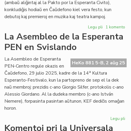
(ambaŭ aliĝintaj al la Pakto por la Esperanta Civito),
EIE
konkludiĝis hodiaŭ en Ĉaŭdefono kiel vera festo, kun
debutoj kaj premieroj en muzika kaj teatra kampoj.
Legu pli
pri
1 komento
Debutoj
La Asembleo de la Esperanta
kaj
PEN en Svislando
premieroj
dum
la
La Asembleo de Esperanta
HeKo 881 5-B, 2 aŭg 25
14a
PEN-Centro regule okazis en
KEF
a
Ĉaŭdefono, 29 julio 2025, kadre de la 14
Kultura
Esperanto-Festivalo, kun la partopreno de sep el la dek
naŭ membroj: prezidis c-ano Giorgio Silfer, protokolis c-ano
Alessio Giordano. Al la dudeka membro (c-ano István
Nemere), forpasinta pasintan aŭtunon, KEF dediĉis omaĝan
horon.
Legu pli
pri
La
Komentoj pri la Universala
As