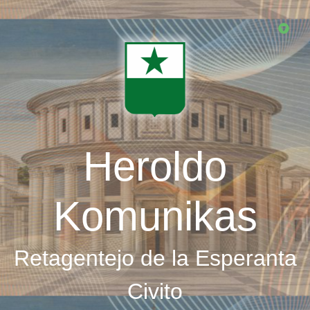
Skip
to
main
content
Heroldo
Komunikas
Retagentejo de la Esperanta
Civito