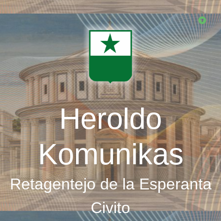
Skip
to
main
content
Heroldo
Komunikas
Retagentejo de la Esperanta
Civito