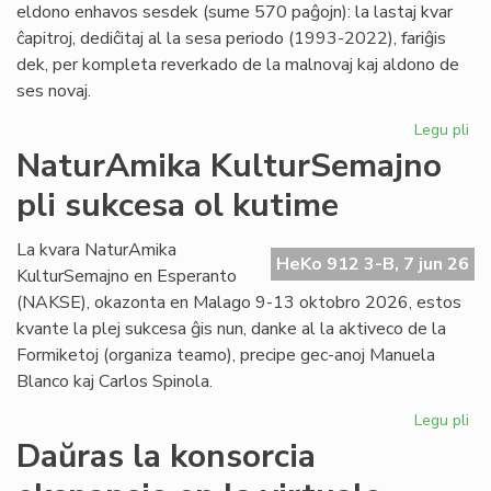
eldono enhavos sesdek (sume 570 paĝojn): la lastaj kvar
ĉapitroj, dediĉitaj al la sesa periodo (1993-2022), fariĝis
dek, per kompleta reverkado de la malnovaj kaj aldono de
ses novaj.
Legu pli
pri
"Hi
NaturAmika KulturSemajno
de
pli sukcesa ol kutime
la
es
lit
La kvara NaturAmika
HeKo 912 3-B, 7 jun 26
se
KulturSemajno en Esperanto
ĉap
(NAKSE), okazonta en Malago 9-13 oktobro 2026, estos
kvante la plej sukcesa ĝis nun, danke al la aktiveco de la
Formiketoj (organiza teamo), precipe gec-anoj Manuela
Blanco kaj Carlos Spinola.
Legu pli
pri
Na
Daŭras la konsorcia
Ku
pli