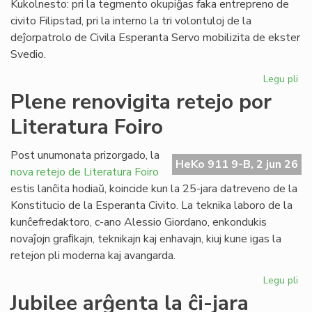
Kukolnesto: pri la tegmento okupiĝas faka entrepreno de
civito Filipstad, pri la interno la tri volontuloj de la
deĵorpatrolo de Civila Esperanta Servo mobilizita de ekster
Svedio.
Legu pli
pri
Eki
Plene renovigita retejo por
la
Literatura Foiro
re
de
la
Post unumonata prizorgado, la
HeKo 911 9-B, 2 jun 26
kon
nova retejo de Literatura Foiro
en
estis lanĉita hodiaŭ, koincide kun la 25-jara datreveno de la
Sv
Konstitucio de la Esperanta Civito. La teknika laboro de la
kunĉefredaktoro, c-ano Alessio Giordano, enkondukis
novaĵojn graﬁkajn, teknikajn kaj enhavajn, kiuj kune igas la
retejon pli moderna kaj avangarda.
Legu pli
pri
Pl
Jubilee arĝenta la ĉi-jara
ren