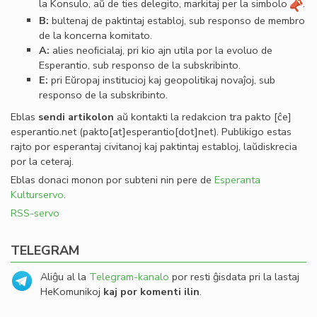
la Konsulo, aŭ de ties delegito, markitaj per la simbolo
.
B:
bultenaj de paktintaj establoj, sub responso de membro
de la koncerna komitato.
A:
alies neoﬁcialaj, pri kio ajn utila por la evoluo de
Esperantio, sub responso de la subskribinto.
E:
pri Eŭropaj institucioj kaj geopolitikaj novaĵoj, sub
responso de la subskribinto.
Eblas
sendi
artikolon
aŭ kontakti la redakcion tra
pakto
[ĉe]
esperantio
.
net
(pakto[at]esperantio[dot]net)
. Publikigo estas
rajto por esperantaj civitanoj kaj paktintaj establoj, laŭdiskrecia
por la ceteraj.
Eblas donaci monon por subteni nin pere de
Esperanta
Kulturservo
.
RSS-servo
TELEGRAM
Aliĝu al la
Telegram-kanalo
por resti ĝisdata pri la lastaj
HeKomunikoj
kaj por komenti ilin
.