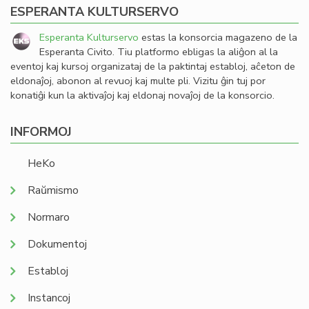
ESPERANTA KULTURSERVO
Esperanta Kulturservo
estas la konsorcia magazeno de la
Esperanta Civito. Tiu platformo ebligas la aliĝon al la
eventoj kaj kursoj organizataj de la paktintaj establoj, aĉeton de
eldonaĵoj, abonon al revuoj kaj multe pli. Vizitu ĝin tuj por
konatiĝi kun la aktivaĵoj kaj eldonaj novaĵoj de la konsorcio.
INFORMOJ
HeKo
Raŭmismo
Normaro
Dokumentoj
Establoj
Instancoj