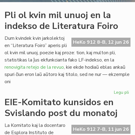
Pli ol kvin mil unuoj en la
indekso de Literatura Foiro
Dum kvindek kvin jarkolektoj
HeKo 912 8-B, 12 jun 26
en “Literatura Foiro” aperis pli
ol kvin mil unuoj, poezie kaj proze: tion, kaj multon pli,
statistikas la ĵus ekfunkcianta fako LF-indekso, en la
renovigita retejo de la revuo
, kie ekde hodiaŭ eblas ankaŭ
spuri ĉiun eron laŭ aŭtoro kaj titolo, sed ne nur — ekzemple
oni
Legu pli
pri
Pli
EIE-Komitato kunsidos en
ol
Svislando post du monatoj
kvi
mil
un
La Komitato kaj la docentaro
HeKo 912 7-B, 11 jun 26
en
de Esplora Instituto de