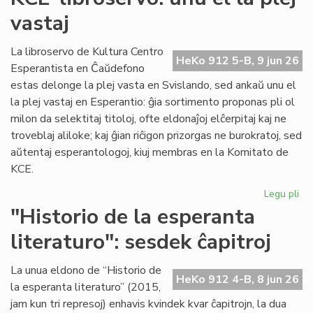
du
vastaj
pa
ka
pl
La libroservo de Kultura Centro
HeKo 912 5-B, 9 jun 26
ĉes
Esperantista en Ĉaŭdefono
estas delonge la plej vasta en Svislando, sed ankaŭ unu el
la plej vastaj en Esperantio: ĝia sortimento proponas pli ol
milon da selektitaj titoloj, ofte eldonaĵoj elĉerpitaj kaj ne
troveblaj aliloke; kaj ĝian riĉigon prizorgas ne burokratoj, sed
aŭtentaj esperantologoj, kiuj membras en la Komitato de
KCE.
Legu pli
pri
KC
"Historio de la esperanta
lib
literaturo": sesdek ĉapitroj
un
el
la
La unua eldono de “Historio de
HeKo 912 4-B, 8 jun 26
ple
la esperanta literaturo” (2015,
vas
jam kun tri represoj) enhavis kvindek kvar ĉapitrojn, la dua