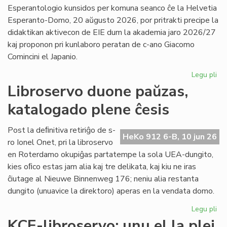
la
Esperantologio kunsidos per komuna seanco ĉe la Helvetia
in
Esperanto-Domo, 20 aŭgusto 2026, por pritrakti precipe la
de
didaktikan aktivecon de EIE dum la akademia jaro 2026/27
Lit
kaj proponon pri kunlaboro peratan de c-ano Giacomo
Foi
Comincini el Japanio.
Legu pli
pri
EIE
Libroservo duone paŭzas,
Ko
katalogado plene ĉesis
ku
en
Sv
Post la deﬁnitiva retiriĝo de s-
HeKo 912 6-B, 10 jun 26
po
ro Ionel Onet, pri la libroservo
du
en Roterdamo okupiĝas partatempe la sola UEA-dungito,
mo
kies oﬁco estas jam alia kaj tre delikata, kaj kiu ne iras
ĉiutage al Nieuwe Binnenweg 176; neniu alia restanta
dungito (unuavice la direktoro) aperas en la vendata domo.
Legu pli
pri
Lib
KCE-libroservo: unu el la plej