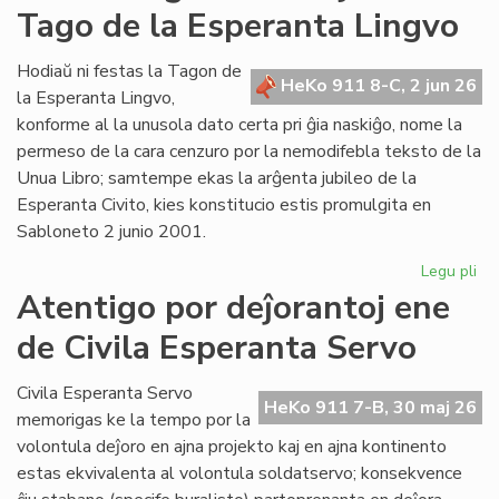
Tago de la Esperanta Lingvo
ret
po
Lit
Hodiaŭ ni festas la Tagon de
HeKo 911 8-C, 2 jun 26
Foi
la Esperanta Lingvo,
konforme al la unusola dato certa pri ĝia naskiĝo, nome la
permeso de la cara cenzuro por la nemodifebla teksto de la
Unua Libro; samtempe ekas la arĝenta jubileo de la
Esperanta Civito, kies konstitucio estis promulgita en
Sabloneto 2 junio 2001.
Legu pli
pri
Jub
Atentigo por deĵorantoj ene
ar
de Civila Esperanta Servo
la
ĉi-
jar
Civila Esperanta Servo
HeKo 911 7-B, 30 maj 26
Ta
memorigas ke la tempo por la
de
volontula deĵoro en ajna projekto kaj en ajna kontinento
la
estas ekvivalenta al volontula soldatservo; konsekvence
Es