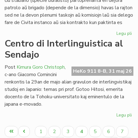
ĉiu stabano (specife buralisto) partoprenanta en deĵora
Li
patrolo aŭ brigado (depende de la dimensio) havas la rajton
sed ne la devon plenumi taskojn aŭ komisiojn laŭ sia delego
fare de Civita instanco aŭ sia kontrakto kun paktinta es
Legu pli
pri
At
Centro di Interlinguistica al
po
Sendajo
deĵ
en
de
Post
Kimura Goro Christoph
,
HeKo 911 8-B, 31 maj 26
Civ
c-ano Giacomo Comincini
Es
renkontis la 29an de majo alian gravulon de interlingvistikaj
Se
studoj en Japanio: temas pri prof. Gotoo Hitosi, emerita
docento de la Tohoku-universitato kaj eminentulo de la
japana e-movado.
Legu pli
pri
Ce
Pagination
di
Unua
Antaŭa
Paĝo
Paĝo
Paĝo
Aktuala
Paĝo
Paĝo
Paĝo
1
2
3
4
5
6
7
Int