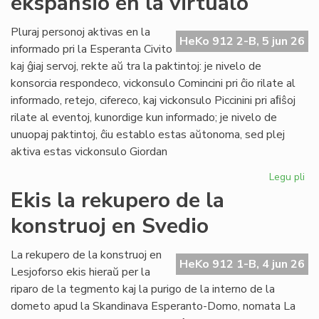
ekspansio en la virtualo
su
ol
Pluraj personoj aktivas en la
HeKo 912 2-B, 5 jun 26
ku
informado pri la Esperanta Civito
kaj ĝiaj servoj, rekte aŭ tra la paktintoj: je nivelo de
konsorcia respondeco, vickonsulo Comincini pri ĉio rilate al
informado, retejo, cifereco, kaj vickonsulo Piccinini pri aﬁŝoj
rilate al eventoj, kunordige kun informado; je nivelo de
unuopaj paktintoj, ĉiu establo estas aŭtonoma, sed plej
aktiva estas vickonsulo Giordan
Legu pli
pri
Da
Ekis la rekupero de la
la
konstruoj en Svedio
ko
ek
en
La rekupero de la konstruoj en
HeKo 912 1-B, 4 jun 26
la
Lesjoforso ekis hieraŭ per la
vir
riparo de la tegmento kaj la purigo de la interno de la
dometo apud la Skandinava Esperanto-Domo, nomata La