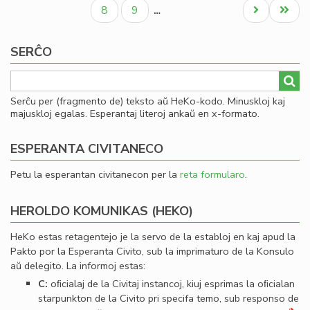
paĝo
paĝo
paĝo
al
Paĝo
Paĝo
Next
Last
8
9
…
Se
page
page
SERĈO
Serĉu per (fragmento de) teksto aŭ HeKo-kodo. Minuskloj kaj
majuskloj egalas. Esperantaj literoj ankaŭ en x-formato.
ESPERANTA CIVITANECO
Petu la esperantan civitanecon per la
reta formularo
.
HEROLDO KOMUNIKAS (HEKO)
HeKo estas retagentejo je la servo de la establoj en kaj apud la
Pakto por la Esperanta Civito, sub la imprimaturo de la Konsulo
aŭ delegito. La informoj estas:
C:
oﬁcialaj de la Civitaj instancoj, kiuj esprimas la oﬁcialan
starpunkton de la Civito pri specifa temo, sub responso de