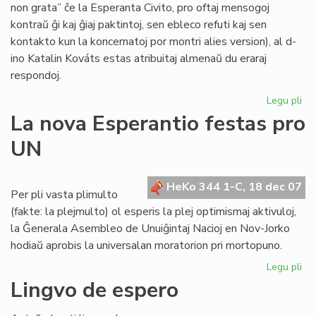
non grata” ĉe la Esperanta Civito, pro oftaj mensogoj
kontraŭ ĝi kaj ĝiaj paktintoj, sen ebleco refuti kaj sen
kontakto kun la koncernatoj por montri alies version), al d-
ino Katalin Kováts estas atribuitaj almenaŭ du eraraj
respondoj.
Legu pli
pri
Me
La nova Esperantio festas pro
pri
UN
KE
kaj
la
HeKo 344 1-C, 18 dec 07
Civ
Per pli vasta plimulto
(fakte: la plejmulto) ol esperis la plej optimismaj aktivuloj,
la Ĝenerala Asembleo de Unuiĝintaj Nacioj en Nov-Jorko
hodiaŭ aprobis la universalan moratorion pri mortopuno.
Legu pli
pri
La
Lingvo de espero
no
Es