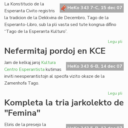
Bul
La Konstitucio de la
HeKo 343 7-C, 15 dec 07
Esperanta Civito registris
la tradicion de la Dekkvina de Decembro, Tago de la
Esperanto-Libro, sub la pli vasta sed tute kongrua diﬁno
“Tago de la Esperanta Kulturo”.
Legu pli
pri
Za
Nefermitaj pordoj en KCE
Ta
sal
Jam de kelkaj jaroj
Kultura
de
HeKo 343 6-B, 14 dec 07
Centro Esperantista
kutimas
la
inviti neesperantistojn al specifa vizito okaze de la
Ko
Zamenhofa Tago.
Legu pli
pri
Nef
Kompleta la tria jarkolekto de
por
"Femina"
en
KC
Eliris de la presejo la