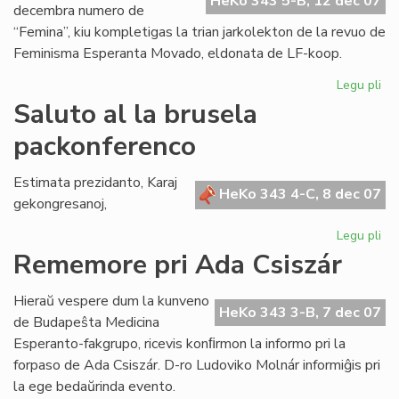
HeKo 343 5-B, 12 dec 07
decembra numero de
“Femina”, kiu kompletigas la trian jarkolekton de la revuo de
Feminisma Esperanta Movado, eldonata de LF-koop.
Legu pli
pri
Ko
Saluto al la brusela
la
packonferenco
tri
jar
de
Estimata prezidanto, Karaj
HeKo 343 4-C, 8 dec 07
"F
gekongresanoj,
Legu pli
pri
Sa
Rememore pri Ada Csiszár
al
la
Hieraŭ vespere dum la kunveno
br
HeKo 343 3-B, 7 dec 07
de Budapeŝta Medicina
pa
Esperanto-fakgrupo, ricevis konﬁrmon la informo pri la
forpaso de Ada Csiszár. D-ro Ludoviko Molnár informiĝis pri
la ege bedaŭrinda evento.