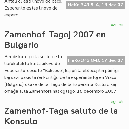
Antaŭ ol esti lingvo de paco,
fes
HeKo 343 9-A, 18 dec 07
Esperanto estas lingvo de
pr
espero.
UN
Legu pli
pri
Li
Zamenhof-Tagoj 2007 en
de
Bulgario
es
Per diskuto pri la sorto de la
HeKo 343 8-B, 17 dec 07
librokolekto kaj la arkivo de
Esperanto-societo “Sukceso”, kaj pri la eblecoj ilin pliriĉigi
kaj savi, pasis la renkontiĝo de la esperantistoj en Vraco
(Bulgario) okaze de la Tago de la Esperanta Kulturo kaj
omaĝe al la Zamenhofa naskiĝtago, 15 decembro 2007.
Legu pli
pri
Za
Zamenhof-Taga saluto de la
Ta
Konsulo
20
en