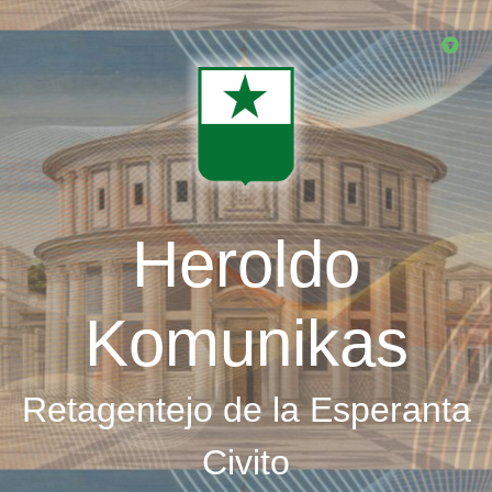
Skip
to
main
content
Heroldo
Komunikas
Retagentejo de la Esperanta
Civito