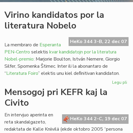
Virino kandidatos por la
literatura Nobelo
HeKo 344 3-B, 22 dec 07
La membraro de
Esperanta
PEN-Centro
selektis
kvar kandidatojn por la literatura
Nobel-premio
: Marjorie Boulton, István Nemere, Giorgio
Silfer, Spomenka Ŝtimec. Inter ili la abonantaro de
“
Literatura Foiro
” elektis unu kiel deﬁnitivan kandidaton.
Legu pli
pri
Vir
Mensogoj pri KEFR kaj la
ka
Civito
po
la
lit
En intervjuo aperinta en
HeKo 344 2-C, 19 dec 07
No
reta skandalgazeto,
redaktata de Kalle Kniivilä (ekde oktobro 2005 “persona