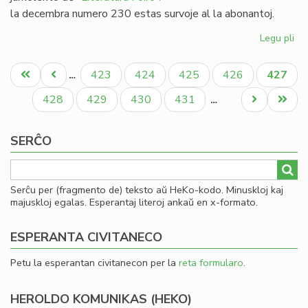
la decembra numero 230 estas survoje al la abonantoj.
Legu pli
pri
Lit
Pagination
Foi
Unua
Antaŭa
Paĝo
Paĝo
Paĝo
Paĝo
Aktual
423
424
425
426
427
…
23
paĝo
paĝo
paĝo
-
Paĝo
Paĝo
Paĝo
Paĝo
Next
Last
428
429
430
431
…
re
page
page
al
SERĈO
19
Serĉu per (fragmento de) teksto aŭ HeKo-kodo. Minuskloj kaj
majuskloj egalas. Esperantaj literoj ankaŭ en x-formato.
ESPERANTA CIVITANECO
Petu la esperantan civitanecon per la
reta formularo
.
HEROLDO KOMUNIKAS (HEKO)