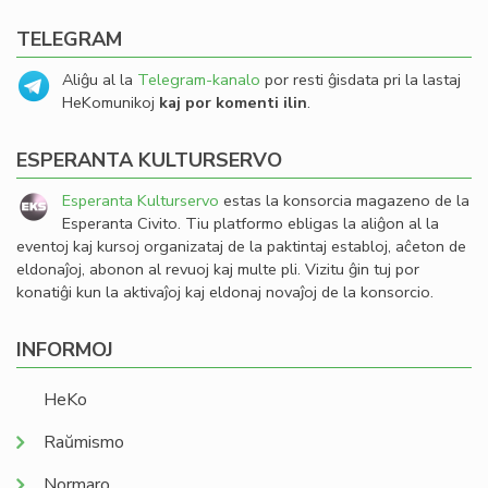
TELEGRAM
Aliĝu al la
Telegram-kanalo
por resti ĝisdata pri la lastaj
HeKomunikoj
kaj por komenti ilin
.
ESPERANTA KULTURSERVO
Esperanta Kulturservo
estas la konsorcia magazeno de la
Esperanta Civito. Tiu platformo ebligas la aliĝon al la
eventoj kaj kursoj organizataj de la paktintaj establoj, aĉeton de
eldonaĵoj, abonon al revuoj kaj multe pli. Vizitu ĝin tuj por
konatiĝi kun la aktivaĵoj kaj eldonaj novaĵoj de la konsorcio.
INFORMOJ
HeKo
Raŭmismo
Normaro