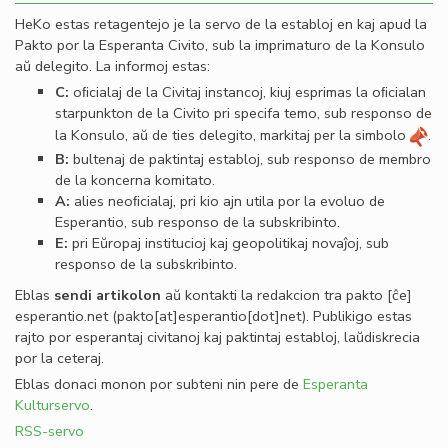
HeKo estas retagentejo je la servo de la establoj en kaj apud la
Pakto por la Esperanta Civito, sub la imprimaturo de la Konsulo
aŭ delegito. La informoj estas:
C:
oﬁcialaj de la Civitaj instancoj, kiuj esprimas la oﬁcialan
starpunkton de la Civito pri specifa temo, sub responso de
la Konsulo, aŭ de ties delegito, markitaj per la simbolo
.
B:
bultenaj de paktintaj establoj, sub responso de membro
de la koncerna komitato.
A:
alies neoﬁcialaj, pri kio ajn utila por la evoluo de
Esperantio, sub responso de la subskribinto.
E:
pri Eŭropaj institucioj kaj geopolitikaj novaĵoj, sub
responso de la subskribinto.
Eblas
sendi
artikolon
aŭ kontakti la redakcion tra
pakto
[ĉe]
esperantio
.
net
(pakto[at]esperantio[dot]net)
. Publikigo estas
rajto por esperantaj civitanoj kaj paktintaj establoj, laŭdiskrecia
por la ceteraj.
Eblas donaci monon por subteni nin pere de
Esperanta
Kulturservo
.
RSS-servo