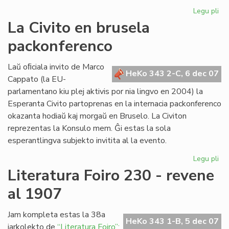
Legu pli
pri
Re
La Civito en brusela
pri
packonferenco
Ad
Csi
Laŭ oﬁciala invito de Marco
HeKo 343 2-C, 6 dec 07
Cappato (la EU-
parlamentano kiu plej aktivis por nia lingvo en 2004) la
Esperanta Civito partoprenas en la internacia packonferenco
okazanta hodiaŭ kaj morgaŭ en Bruselo. La Civiton
reprezentas la Konsulo mem. Ĝi estas la sola
esperantlingva subjekto invitita al la evento.
Legu pli
pri
La
Literatura Foiro 230 - revene
Civ
al 1907
en
br
pa
Jam kompleta estas la 38a
HeKo 343 1-B, 5 dec 07
jarkolekto de
“Literatura Foiro”: