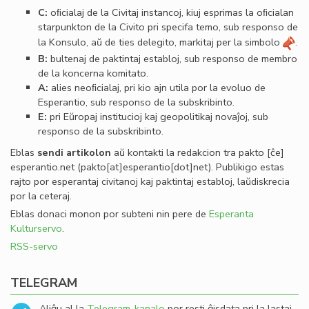
C:
oﬁcialaj de la Civitaj instancoj, kiuj esprimas la oﬁcialan
starpunkton de la Civito pri specifa temo, sub responso de
la Konsulo, aŭ de ties delegito, markitaj per la simbolo
.
B:
bultenaj de paktintaj establoj, sub responso de membro
de la koncerna komitato.
A:
alies neoﬁcialaj, pri kio ajn utila por la evoluo de
Esperantio, sub responso de la subskribinto.
E:
pri Eŭropaj institucioj kaj geopolitikaj novaĵoj, sub
responso de la subskribinto.
Eblas
sendi
artikolon
aŭ kontakti la redakcion tra
pakto
[ĉe]
esperantio
.
net
(pakto[at]esperantio[dot]net)
. Publikigo estas
rajto por esperantaj civitanoj kaj paktintaj establoj, laŭdiskrecia
por la ceteraj.
Eblas donaci monon por subteni nin pere de
Esperanta
Kulturservo
.
RSS-servo
TELEGRAM
Aliĝu al la
Telegram-kanalo
por resti ĝisdata pri la lastaj