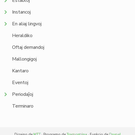
Establoj
Instancoj
En aliaj lingvoj
Heraldiko
Oftaj demandoj
Mallongigoj
Kantaro
Eventoj
Periodaĵoj
Terminaro
Dizajno de
MTT
· Programo de
Tramontána
· Funkcio de
Drupal