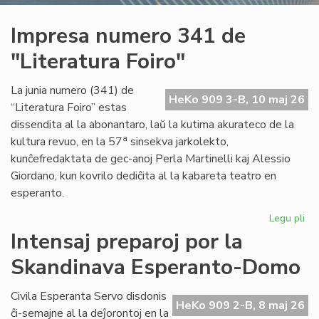
Impresa numero 341 de
"Literatura Foiro"
La junia numero (341) de
HeKo 909 3-B, 10 maj 26
“Literatura Foiro” estas
dissendita al la abonantaro, laŭ la kutima akurateco de la
a
kultura revuo, en la 57
sinsekva jarkolekto,
kunĉefredaktata de gec-anoj Perla Martinelli kaj Alessio
Giordano, kun kovrilo dediĉita al la kabareta teatro en
esperanto.
Legu pli
pri
Im
Intensaj preparoj por la
nu
Skandinava Esperanto-Domo
34
de
"Li
Civila Esperanta Servo disdonis
HeKo 909 2-B, 8 maj 26
Foi
ĉi-semajne al la deĵorontoj en la