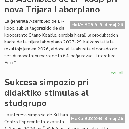
viz
nova Trijara Laborplano
om
al
De
La ĝenerala Asembleo de LF-
HeKo 908 9-8, 4 maj 26
Ku
koop, sub la tagprezido de sia
kooperanto Stano Keable, aprobis hieraŭ la produktadon
kadre de la trijara laborplano 2027-29 kaj konstatis la
rezultojn jam en 2026, aldone al la akurata eldonado de
ses dumonataj numeroj de la 64-paĝa revuo “Literatura
Foiro”.
Legu pli
pri
La
Sukcesa simpozio pri
As
didaktiko stimulas al
de
LF-
studgrupo
ko
pri
La interesa simpozio de Kultura
no
HeKo 908 8-B, 3 maj 26
Centro Esperantista, okazinta
Tri
La
1-3 majo 2026 en Ĉaŭdefono, alvenis interalie al la