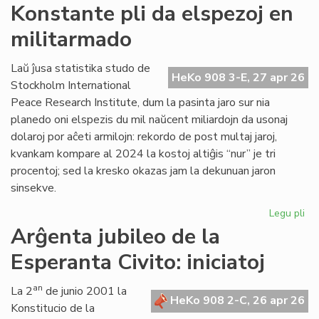
Si
Konstante pli da elspezoj en
en
militarmado
hib
fo
pr
Laŭ ĵusa statistika studo de
HeKo 908 3-E, 27 apr 26
fu
Stockholm International
om
Peace Research Institute, dum la pasinta jaro sur nia
planedo oni elspezis du mil naŭcent miliardojn da usonaj
dolaroj por aĉeti armilojn: rekordo de post multaj jaroj,
kvankam kompare al 2024 la kostoj altiĝis “nur” je tri
procentoj; sed la kresko okazas jam la dekunuan jaron
sinsekve.
Legu pli
pri
Ko
Arĝenta jubileo de la
pli
Esperanta Civito: iniciatoj
da
els
en
an
La 2
de junio 2001 la
HeKo 908 2-C, 26 apr 26
mi
Konstitucio de la