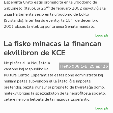
Esperanta Civito estis promulgita en la urbodomo de
an
Sabloneto (Italio), la 25
de februaro 2002 disvolviĝis la
unua Parlamenta sesio en la urbodomo de Loklo
an
(Svislando). Inter tiuj du eventoj, la 15
de decembro
2001 okazis la elektoj por la unua Senata mandato.
Legu pli
pri
Ar
La fisko minacas la financan
jub
ekvilibron de KCE
de
la
Es
Ne plaĉas al la Neŭŝatela
HeKo 908 1-B, 25 apr 26
Civ
kantono kaj respubliko ke
ini
Kultura Centro Esperantista estas bone administrata kaj
neniam petas subvencion el la ŝtato: ĝiaj impostaj
pretendoj, bazitaj nur sur la proprieto de kvaretaĝa domo,
malekvilibrigas la spezkalkulon de la neproﬁtcela societo,
cetere neniom helpata de la malnova Esperantio.
Legu pli
pri