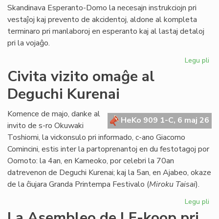
Skandinava Esperanto-Domo la necesajn instrukciojn pri
vestaĵoj kaj prevento de akcidentoj, aldone al kompleta
terminaro pri manlaboroj en esperanto kaj al lastaj detaloj
pri la vojaĝo.
Legu pli
pri
Int
Civita vizito omaĝe al
pre
Deguchi Kurenai
po
la
Sk
Komence de majo, danke al
HeKo 909 1-C, 6 maj 26
Es
invito de s-ro Okuwaki
Do
Toshiomi, la vickonsulo pri informado, c-ano Giacomo
Comincini, estis inter la partoprenantoj en du festotagoj por
Oomoto: la 4an, en Kameoko, por celebri la 70an
datrevenon de Deguchi Kurenai; kaj la 5an, en Ajabeo, okaze
de la ĉiujara Granda Printempa Festivalo (
Miroku Taisai
).
Legu pli
pri
Civ
La Asembleo de LF-koop pri