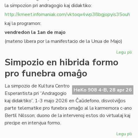
la simpozion pri andragogio kaj didaktiko:
http://kmeet.infomaniak.com/vktoqx4wp38bgjopyis35ouh
kaj la programon:
vendredon la 1an de majo
(mateno libera por la manifestacio de la Unua de Majo)
Legu pli
pri
KC
Simpozio en hibrida formo
bo
pro funebra omaĝo
al
sia
si
La simpozio de Kultura Centro
HeKo 908 4-B, 28 apr 26
pri
Esperantista pri “Andragogio
an
kaj didaktiko”, 1-3 majo 2026 en Ĉaŭdefono, disvolviĝos
parte telematike pro funebra omaĝo al la karmemora c-ano
Bertil Nilsson; duono de la intervenoj estos do virtualaj kaj
precipe en intervjua formo.
Legu pli
pri