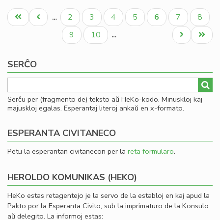
La
Pagination
fis
Unua
Antaŭa
Paĝo
Paĝo
Paĝo
Paĝo
Aktuala
Paĝo
Paĝo
2
3
4
5
6
7
8
…
mi
paĝo
paĝo
paĝo
la
Paĝo
Paĝo
Next
Last
9
10
…
fi
page
page
ekv
SERĈO
de
KC
Serĉu per (fragmento de) teksto aŭ HeKo-kodo. Minuskloj kaj
majuskloj egalas. Esperantaj literoj ankaŭ en x-formato.
ESPERANTA CIVITANECO
Petu la esperantan civitanecon per la
reta formularo
.
HEROLDO KOMUNIKAS (HEKO)
HeKo estas retagentejo je la servo de la establoj en kaj apud la
Pakto por la Esperanta Civito, sub la imprimaturo de la Konsulo
aŭ delegito. La informoj estas: