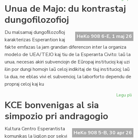
Int
Unua de Majo: du kontrastaj
re
dungofilozofioj
en
To
Du malsamaj dungoﬁlozoﬁoj
HeKo 908 6-E, 1 maj 26
karakterizas Esperantion kaj
fakte emfazas la jam grandan diferencon inter la organiza
modelo de UEA/TEJO kaj tiu de la Esperanta Civito: laŭ la
unua, necesas akiri subvenciojn de Eŭropaj institucioj kaj uzi
ilin por dungi homojn laŭ celoj indikitaj de tiuj institucioj; laŭ
la dua, ne eblas vivi el subvencioj, la laborforto dependu de
propraj celoj kaj ku
Legu pli
pri
Un
KCE bonvenigas al sia
de
simpozio pri andragogio
Maj
du
kon
Kultura Centro Esperantista
HeKo 908 5-B, 30 apr 26
dun
komunikas la ligilon por sekvi