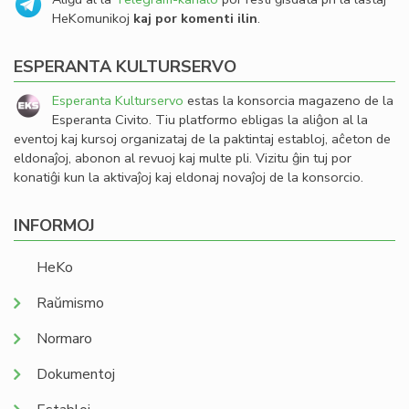
HeKomunikoj
kaj por komenti ilin
.
ESPERANTA KULTURSERVO
Esperanta Kulturservo
estas la konsorcia magazeno de la
Esperanta Civito. Tiu platformo ebligas la aliĝon al la
eventoj kaj kursoj organizataj de la paktintaj establoj, aĉeton de
eldonaĵoj, abonon al revuoj kaj multe pli. Vizitu ĝin tuj por
konatiĝi kun la aktivaĵoj kaj eldonaj novaĵoj de la konsorcio.
INFORMOJ
HeKo
Raŭmismo
Normaro
Dokumentoj