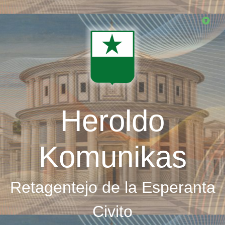
Skip
to
main
content
Heroldo
Komunikas
Retagentejo de la Esperanta
Civito