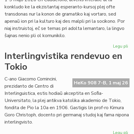
konkludo ke la ekzistantaj esperanto-kursoj plej ofte
transdonas nur la konon de gramatiko kaj vortaro, sed
apenaŭ ion pri la kulturo kaj des malpli pri la socikono. Por
niaj instruistoj, eĉ se temas pri adolta lernantaro, la lingvo
ŝajnas nenio pli ol komunikilo.
Legu pli
pri
Su
Interlingvistika rendevuo en
si
Tokio
pri
did
sti
C-ano Giacomo Comincini,
HeKo 908 7-B, 1 maj 26
al
prezidanto de Centro di
st
Interlinguistica, estis hodiaŭ akceptita en Soﬁa-
Universitato, la plej antikva katolika akademio de Tokio,
fondita de Pio la 10a en 1906. Gastigis lin prof-ro Kimura
Goro Christoph, docento pri germanaj studoj kaj fama nipona
interlingvisto.
Legu pli
pri