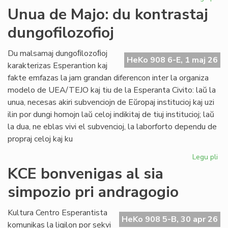
Int
Unua de Majo: du kontrastaj
re
dungofilozofioj
en
To
Du malsamaj dungoﬁlozoﬁoj
HeKo 908 6-E, 1 maj 26
karakterizas Esperantion kaj
fakte emfazas la jam grandan diferencon inter la organiza
modelo de UEA/TEJO kaj tiu de la Esperanta Civito: laŭ la
unua, necesas akiri subvenciojn de Eŭropaj institucioj kaj uzi
ilin por dungi homojn laŭ celoj indikitaj de tiuj institucioj; laŭ
la dua, ne eblas vivi el subvencioj, la laborforto dependu de
propraj celoj kaj ku
Legu pli
pri
Un
KCE bonvenigas al sia
de
simpozio pri andragogio
Maj
du
kon
Kultura Centro Esperantista
HeKo 908 5-B, 30 apr 26
dun
komunikas la ligilon por sekvi