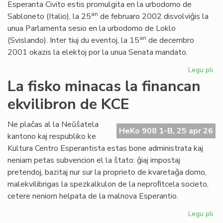
Esperanta Civito estis promulgita en la urbodomo de
an
Sabloneto (Italio), la 25
de februaro 2002 disvolviĝis la
unua Parlamenta sesio en la urbodomo de Loklo
an
(Svislando). Inter tiuj du eventoj, la 15
de decembro
2001 okazis la elektoj por la unua Senata mandato.
Legu pli
pri
Ar
La fisko minacas la financan
jub
ekvilibron de KCE
de
la
Es
Ne plaĉas al la Neŭŝatela
HeKo 908 1-B, 25 apr 26
Civ
kantono kaj respubliko ke
ini
Kultura Centro Esperantista estas bone administrata kaj
neniam petas subvencion el la ŝtato: ĝiaj impostaj
pretendoj, bazitaj nur sur la proprieto de kvaretaĝa domo,
malekvilibrigas la spezkalkulon de la neproﬁtcela societo,
cetere neniom helpata de la malnova Esperantio.
Legu pli
pri