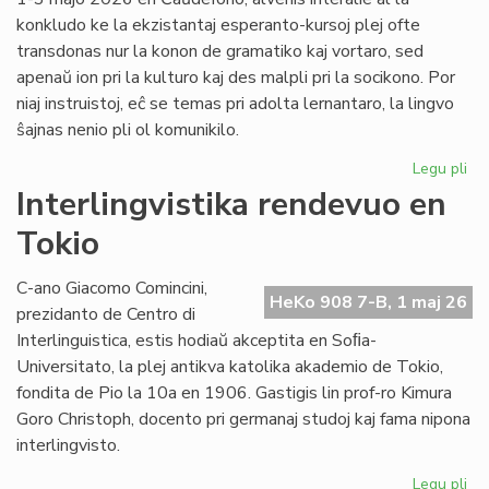
konkludo ke la ekzistantaj esperanto-kursoj plej ofte
transdonas nur la konon de gramatiko kaj vortaro, sed
apenaŭ ion pri la kulturo kaj des malpli pri la socikono. Por
niaj instruistoj, eĉ se temas pri adolta lernantaro, la lingvo
ŝajnas nenio pli ol komunikilo.
Legu pli
pri
Su
Interlingvistika rendevuo en
si
Tokio
pri
did
sti
C-ano Giacomo Comincini,
HeKo 908 7-B, 1 maj 26
al
prezidanto de Centro di
st
Interlinguistica, estis hodiaŭ akceptita en Soﬁa-
Universitato, la plej antikva katolika akademio de Tokio,
fondita de Pio la 10a en 1906. Gastigis lin prof-ro Kimura
Goro Christoph, docento pri germanaj studoj kaj fama nipona
interlingvisto.
Legu pli
pri