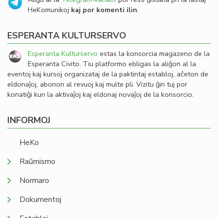
HeKomunikoj
kaj por komenti ilin
.
ESPERANTA KULTURSERVO
Esperanta Kulturservo
estas la konsorcia magazeno de la
Esperanta Civito. Tiu platformo ebligas la aliĝon al la
eventoj kaj kursoj organizataj de la paktintaj establoj, aĉeton de
eldonaĵoj, abonon al revuoj kaj multe pli. Vizitu ĝin tuj por
konatiĝi kun la aktivaĵoj kaj eldonaj novaĵoj de la konsorcio.
INFORMOJ
HeKo
Raŭmismo
Normaro
Dokumentoj