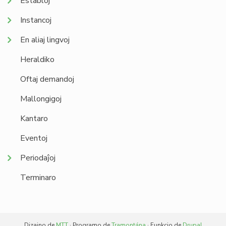
Establoj
Instancoj
En aliaj lingvoj
Heraldiko
Oftaj demandoj
Mallongigoj
Kantaro
Eventoj
Periodaĵoj
Terminaro
Dizajno de
MTT
· Programo de
Tramontána
· Funkcio de
Drupal