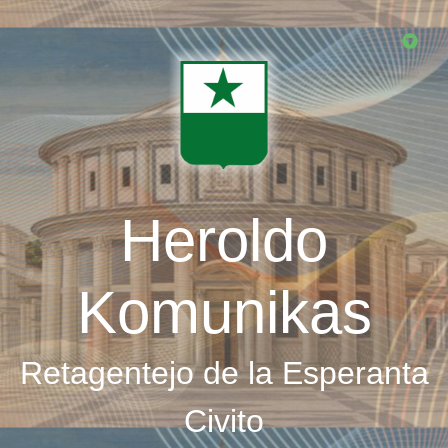
Skip
to
main
content
Heroldo
Komunikas
Retagentejo de la Esperanta
Civito