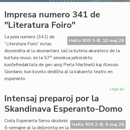
Impresa numero 341 de
"Literatura Foiro"
La junia numero (341) de
HeKo 909 3-B, 10 maj 26
“Literatura Foiro” estas
dissendita al la abonantaro, laŭ la kutima akurateco de la
a
kultura revuo, en la 57
sinsekva jarkolekto,
kunĉefredaktata de gec-anoj Perla Martinelli kaj Alessio
Giordano, kun kovrilo dediĉita al la kabareta teatro en
esperanto.
Legu pli
pri
Im
Intensaj preparoj por la
nu
Skandinava Esperanto-Domo
34
de
"Li
Civila Esperanta Servo disdonis
HeKo 909 2-B, 8 maj 26
Foi
ĉi-semajne al la deĵorontoj en la