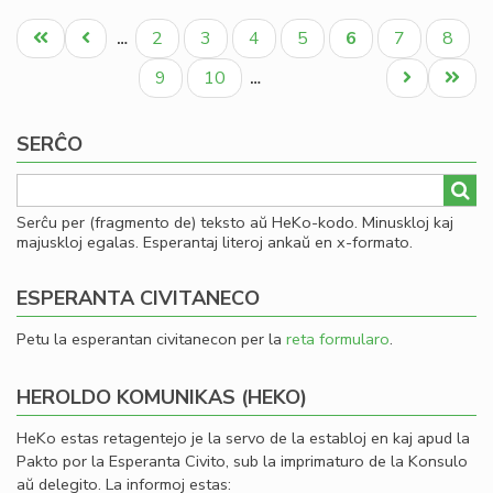
La
Pagination
fis
Unua
Antaŭa
Paĝo
Paĝo
Paĝo
Paĝo
Aktuala
Paĝo
Paĝo
2
3
4
5
6
7
8
…
mi
paĝo
paĝo
paĝo
la
Paĝo
Paĝo
Next
Last
9
10
…
fi
page
page
ekv
SERĈO
de
KC
Serĉu per (fragmento de) teksto aŭ HeKo-kodo. Minuskloj kaj
majuskloj egalas. Esperantaj literoj ankaŭ en x-formato.
ESPERANTA CIVITANECO
Petu la esperantan civitanecon per la
reta formularo
.
HEROLDO KOMUNIKAS (HEKO)
HeKo estas retagentejo je la servo de la establoj en kaj apud la
Pakto por la Esperanta Civito, sub la imprimaturo de la Konsulo
aŭ delegito. La informoj estas: