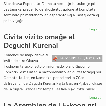
Skandinava Esperanto-Domo la necesajn instrukciojn pri
vestaĵoj kaj prevento de akcidentoj, aldone al kompleta
terminaro pri manlaboroj en esperanto kaj al lastaj detaloj
pri la vojaĝo.
Legu pli
pri
Int
Civita vizito omaĝe al
pre
Deguchi Kurenai
po
la
Sk
Komence de majo, danke al
HeKo 909 1-C, 6 maj 26
Es
invito de s-ro Okuwaki
Do
Toshiomi, la vickonsulo pri informado, c-ano Giacomo
Comincini, estis inter la partoprenantoj en du festotagoj por
Oomoto: la 4an, en Kameoko, por celebri la 70an
datrevenon de Deguchi Kurenai; kaj la 5an, en Ajabeo, okaze
de la ĉiujara Granda Printempa Festivalo (
Miroku Taisai
).
Legu pli
pri
Civ
La Asembleo de LF-koop pri