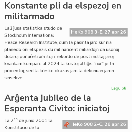
Si
Konstante pli da elspezoj en
en
militarmado
hib
fo
pr
Laŭ ĵusa statistika studo de
HeKo 908 3-E, 27 apr 26
fu
Stockholm International
om
Peace Research Institute, dum la pasinta jaro sur nia
planedo oni elspezis du mil naŭcent miliardojn da usonaj
dolaroj por aĉeti armilojn: rekordo de post multaj jaroj,
kvankam kompare al 2024 la kostoj altiĝis “nur” je tri
procentoj; sed la kresko okazas jam la dekunuan jaron
sinsekve.
Legu pli
pri
Ko
Arĝenta jubileo de la
pli
Esperanta Civito: iniciatoj
da
els
en
an
La 2
de junio 2001 la
HeKo 908 2-C, 26 apr 26
mi
Konstitucio de la