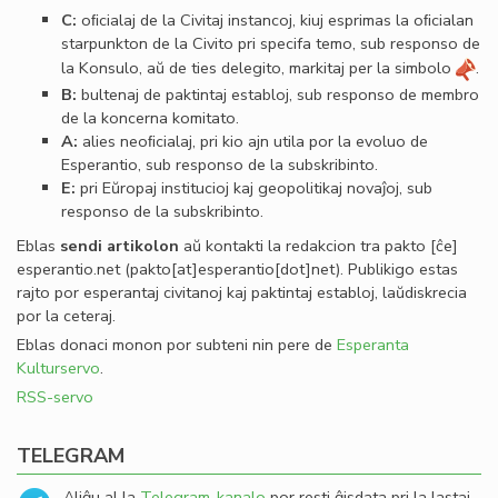
C:
oﬁcialaj de la Civitaj instancoj, kiuj esprimas la oﬁcialan
starpunkton de la Civito pri specifa temo, sub responso de
la Konsulo, aŭ de ties delegito, markitaj per la simbolo
.
B:
bultenaj de paktintaj establoj, sub responso de membro
de la koncerna komitato.
A:
alies neoﬁcialaj, pri kio ajn utila por la evoluo de
Esperantio, sub responso de la subskribinto.
E:
pri Eŭropaj institucioj kaj geopolitikaj novaĵoj, sub
responso de la subskribinto.
Eblas
sendi
artikolon
aŭ kontakti la redakcion tra
pakto
[ĉe]
esperantio
.
net
(pakto[at]esperantio[dot]net)
. Publikigo estas
rajto por esperantaj civitanoj kaj paktintaj establoj, laŭdiskrecia
por la ceteraj.
Eblas donaci monon por subteni nin pere de
Esperanta
Kulturservo
.
RSS-servo
TELEGRAM
Aliĝu al la
Telegram-kanalo
por resti ĝisdata pri la lastaj