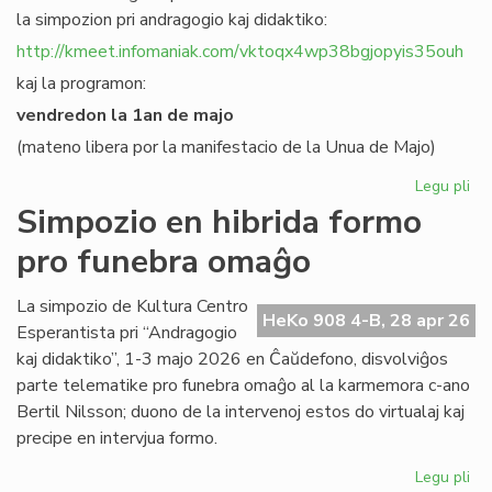
la simpozion pri andragogio kaj didaktiko:
http://kmeet.infomaniak.com/vktoqx4wp38bgjopyis35ouh
kaj la programon:
vendredon la 1an de majo
(mateno libera por la manifestacio de la Unua de Majo)
Legu pli
pri
KC
Simpozio en hibrida formo
bo
pro funebra omaĝo
al
sia
si
La simpozio de Kultura Centro
HeKo 908 4-B, 28 apr 26
pri
Esperantista pri “Andragogio
an
kaj didaktiko”, 1-3 majo 2026 en Ĉaŭdefono, disvolviĝos
parte telematike pro funebra omaĝo al la karmemora c-ano
Bertil Nilsson; duono de la intervenoj estos do virtualaj kaj
precipe en intervjua formo.
Legu pli
pri