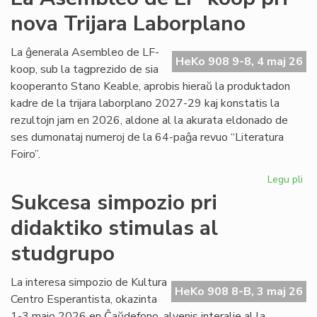
viz
nova Trijara Laborplano
om
al
De
La ĝenerala Asembleo de LF-
HeKo 908 9-8, 4 maj 26
Ku
koop, sub la tagprezido de sia
kooperanto Stano Keable, aprobis hieraŭ la produktadon
kadre de la trijara laborplano 2027-29 kaj konstatis la
rezultojn jam en 2026, aldone al la akurata eldonado de
ses dumonataj numeroj de la 64-paĝa revuo “Literatura
Foiro”.
Legu pli
pri
La
Sukcesa simpozio pri
As
didaktiko stimulas al
de
LF-
studgrupo
ko
pri
La interesa simpozio de Kultura
no
HeKo 908 8-B, 3 maj 26
Centro Esperantista, okazinta
Tri
La
1-3 majo 2026 en Ĉaŭdefono, alvenis interalie al la