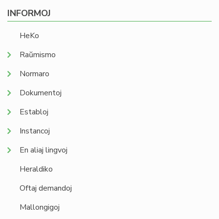
INFORMOJ
HeKo
Raŭmismo
Normaro
Dokumentoj
Establoj
Instancoj
En aliaj lingvoj
Heraldiko
Oftaj demandoj
Mallongigoj