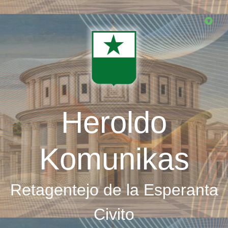
Skip
to
main
content
Heroldo
Komunikas
Retagentejo de la Esperanta
Civito