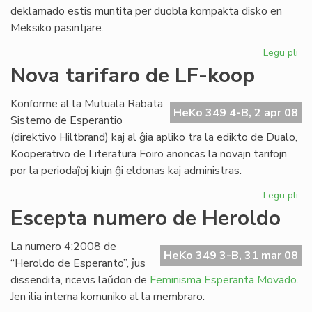
deklamado estis muntita per duobla kompakta disko en
Meksiko pasintjare.
Legu pli
pri
Ofi
Nova tarifaro de LF-koop
ko
de
Konforme al la Mutuala Rabata
ME
HeKo 349 4-B, 2 apr 08
Sistemo de Esperantio
(direktivo Hiltbrand) kaj al ĝia apliko tra la edikto de Dualo,
Kooperativo de Literatura Foiro anoncas la novajn tarifojn
por la periodaĵoj kiujn ĝi eldonas kaj administras.
Legu pli
pri
No
Escepta numero de Heroldo
tar
de
La numero 4:2008 de
LF-
HeKo 349 3-B, 31 mar 08
“Heroldo de Esperanto”, ĵus
ko
dissendita, ricevis laŭdon de
Feminisma Esperanta Movado
.
Jen ilia interna komuniko al la membraro: