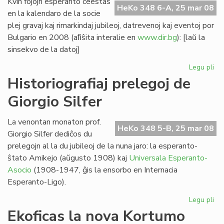
Kvin fojojn esperanto ĉeestas
HeKo 348 6-A, 25 mar 08
en la kalendaro de la socie
plej gravaj kaj rimarkindaj jubileoj, datrevenoj kaj eventoj por
Bulgario en 2008 (aﬁŝita interalie en
www.dir.bg
): [laŭ la
sinsekvo de la datoj]
Legu pli
pri
Kvi
Historiografiaj prelegoj de
ev
Giorgio Silfer
en
la
bu
La venontan monaton prof.
HeKo 348 5-B, 25 mar 08
ka
Giorgio Silfer dediĉos du
prelegojn al la du jubileoj de la nuna jaro: la esperanto-
ŝtato Amikejo (aŭgusto 1908) kaj
Universala Esperanto-
Asocio
(1908-1947, ĝis la ensorbo en Internacia
Esperanto-Ligo).
Legu pli
pri
His
Ekoficas la nova Kortumo
pre