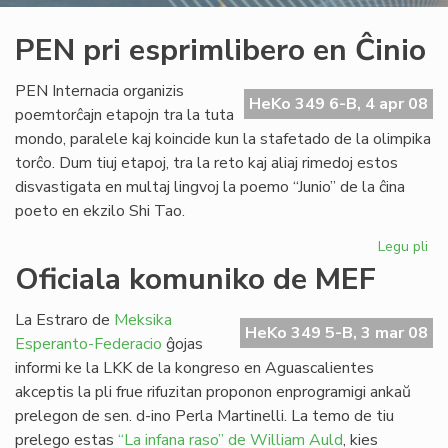
PEN pri esprimlibero en Ĉinio
PEN Internacia organizis
HeKo 349 6-B, 4 apr 08
poemtorĉajn etapojn tra la tuta
mondo, paralele kaj koincide kun la stafetado de la olimpika
torĉo. Dum tiuj etapoj, tra la reto kaj aliaj rimedoj estos
disvastigata en multaj lingvoj la poemo “Junio” de la ĉina
poeto en ekzilo Shi Tao.
Legu pli
pri
PE
Oficiala komuniko de MEF
pri
esp
La Estraro de
Meksika
en
HeKo 349 5-B, 3 mar 08
Esperanto-Federacio
ĝojas
Ĉin
informi ke la LKK de la kongreso en Aguascalientes
akceptis la pli frue rifuzitan proponon enprogramigi ankaŭ
prelegon de sen. d-ino Perla Martinelli. La temo de tiu
prelego estas
“La infana raso” de William Auld
, kies