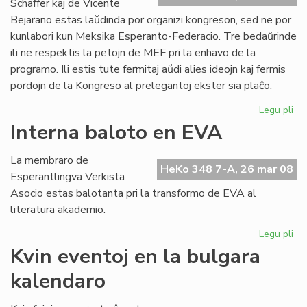
Schäffer kaj de Vicente
Bejarano estas laŭdinda por organizi kongreson, sed ne por
kunlabori kun Meksika Esperanto-Federacio. Tre bedaŭrinde
ili ne respektis la petojn de MEF pri la enhavo de la
programo. Ili estis tute fermitaj aŭdi alies ideojn kaj fermis
pordojn de la Kongreso al prelegantoj ekster sia plaĉo.
Legu pli
pri
Ko
Interna baloto en EVA
ma
en
La membraro de
Me
HeKo 348 7-A, 26 mar 08
Esperantlingva Verkista
Asocio estas balotanta pri la transformo de EVA al
literatura akademio.
Legu pli
pri
Int
Kvin eventoj en la bulgara
ba
kalendaro
en
EV