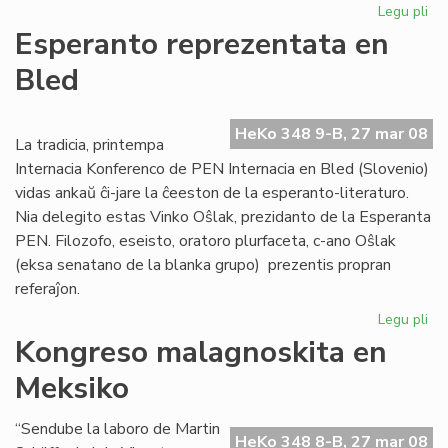
Legu pli
pri
Afr
Esperanto reprezentata en
Es
Bled
Ins
ofi
ag
HeKo 348 9-B, 27 mar 08
La tradicia, printempa
Internacia Konferenco de PEN Internacia en Bled (Slovenio)
vidas ankaŭ ĉi-jare la ĉeeston de la esperanto-literaturo.
Nia delegito estas Vinko Oŝlak, prezidanto de la Esperanta
PEN. Filozofo, eseisto, oratoro plurfaceta, c-ano Oŝlak
(eksa senatano de la blanka grupo) prezentis propran
referaĵon.
Legu pli
pri
Es
Kongreso malagnoskita en
re
Meksiko
en
Bl
“Sendube la laboro de Martin
HeKo 348 8-B, 27 mar 08