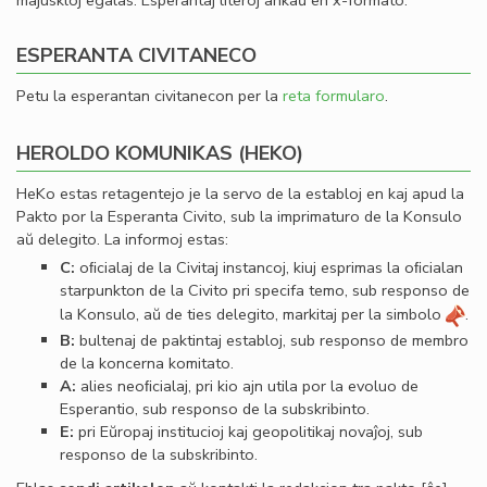
majuskloj egalas. Esperantaj literoj ankaŭ en x-formato.
ESPERANTA CIVITANECO
Petu la esperantan civitanecon per la
reta formularo
.
HEROLDO KOMUNIKAS (HEKO)
HeKo estas retagentejo je la servo de la establoj en kaj apud la
Pakto por la Esperanta Civito, sub la imprimaturo de la Konsulo
aŭ delegito. La informoj estas:
C:
oﬁcialaj de la Civitaj instancoj, kiuj esprimas la oﬁcialan
starpunkton de la Civito pri specifa temo, sub responso de
la Konsulo, aŭ de ties delegito, markitaj per la simbolo
.
B:
bultenaj de paktintaj establoj, sub responso de membro
de la koncerna komitato.
A:
alies neoﬁcialaj, pri kio ajn utila por la evoluo de
Esperantio, sub responso de la subskribinto.
E:
pri Eŭropaj institucioj kaj geopolitikaj novaĵoj, sub
responso de la subskribinto.