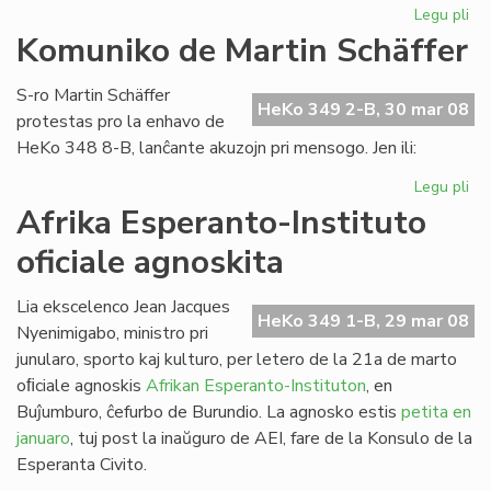
Legu pli
pri
Es
Komuniko de Martin Schäffer
nu
de
S-ro Martin Schäffer
He
HeKo 349 2-B, 30 mar 08
protestas pro la enhavo de
HeKo 348 8-B, lanĉante akuzojn pri mensogo. Jen ili:
Legu pli
pri
Ko
Afrika Esperanto-Instituto
de
oficiale agnoskita
Mar
Sc
Lia ekscelenco Jean Jacques
HeKo 349 1-B, 29 mar 08
Nyenimigabo, ministro pri
junularo, sporto kaj kulturo, per letero de la 21a de marto
oﬁciale agnoskis
Afrikan Esperanto-Instituton
, en
Buĵumburo, ĉefurbo de Burundio. La agnosko estis
petita en
januaro
, tuj post la inaŭguro de AEI, fare de la Konsulo de la
Esperanta Civito.