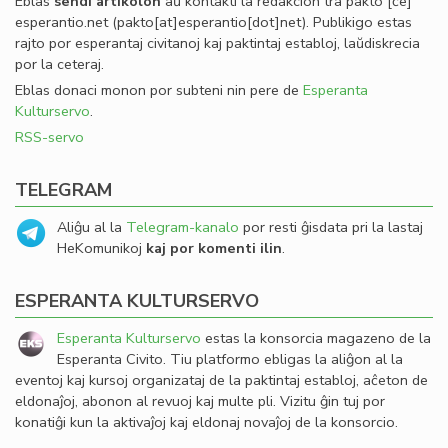
Eblas
sendi
artikolon
aŭ kontakti la redakcion tra
pakto
[ĉe]
esperantio
.
net
(pakto[at]esperantio[dot]net)
. Publikigo estas
rajto por esperantaj civitanoj kaj paktintaj establoj, laŭdiskrecia
por la ceteraj.
Eblas donaci monon por subteni nin pere de
Esperanta
Kulturservo
.
RSS-servo
TELEGRAM
Aliĝu al la
Telegram-kanalo
por resti ĝisdata pri la lastaj
HeKomunikoj
kaj por komenti ilin
.
ESPERANTA KULTURSERVO
Esperanta Kulturservo
estas la konsorcia magazeno de la
Esperanta Civito. Tiu platformo ebligas la aliĝon al la
eventoj kaj kursoj organizataj de la paktintaj establoj, aĉeton de
eldonaĵoj, abonon al revuoj kaj multe pli. Vizitu ĝin tuj por
konatiĝi kun la aktivaĵoj kaj eldonaj novaĵoj de la konsorcio.