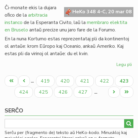
de
Ĉi-monate ekis la dujara
Gio
HeKo 348 4-C, 20 mar 08
oﬁco de la
arbitracia
Sil
instanco
de la Esperanta Civito, laŭ la
membraro elektita
en Bruselo
antaŭ precize unu jaro fare de la Forumo.
En la nuna Kortumo estas reprezentataj pli da kontinentoj
ol antaŭe: krom Eŭropo kaj Oceanio, ankaŭ Ameriko. Kaj
estas pli da virinoj ol antaŭe: du el kvin.
Legu pli
pri
Eko
Pagination
la
Unua
Antaŭa
Paĝo
Paĝo
Paĝo
Paĝo
Aktual
419
420
421
422
423
…
no
paĝo
paĝo
paĝo
Ko
Paĝo
Paĝo
Paĝo
Paĝo
Next
Last
424
425
426
427
…
page
page
SERĈO
Serĉu per (fragmento de) teksto aŭ HeKo-kodo. Minuskloj kaj