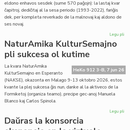
eldono enhavos sesdek (sume 570 paĝojn): la lastaj kvar
ĉapitroj, dediĉitaj al la sesa periodo (1993-2022), fariĝis
dek, per kompleta reverkado de la malnovaj kaj aldono de
ses novaj.
Legu pli
pri
"Hi
NaturAmika KulturSemajno
de
pli sukcesa ol kutime
la
es
lit
La kvara NaturAmika
HeKo 912 3-B, 7 jun 26
se
KulturSemajno en Esperanto
ĉap
(NAKSE), okazonta en Malago 9-13 oktobro 2026, estos
kvante la plej sukcesa ĝis nun, danke al la aktiveco de la
Formiketoj (organiza teamo), precipe gec-anoj Manuela
Blanco kaj Carlos Spinola.
Legu pli
pri
Na
Daŭras la konsorcia
Ku
pli