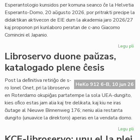
la
Esperantologio kunsidos per komuna seanco ĉe la Helvetia
in
Esperanto-Domo, 20 aŭgusto 2026, por pritrakti precipe la
de
didaktikan aktivecon de EIE dum la akademia jaro 2026/27
Lit
kaj proponon pri kunlaboro peratan de c-ano Giacomo
Foi
Comincini el Japanio.
Legu pli
pri
EIE
Libroservo duone paŭzas,
Ko
katalogado plene ĉesis
ku
en
Sv
Post la deﬁnitiva retiriĝo de s-
HeKo 912 6-B, 10 jun 26
po
ro Ionel Onet, pri la libroservo
du
en Roterdamo okupiĝas partatempe la sola UEA-dungito,
mo
kies oﬁco estas jam alia kaj tre delikata, kaj kiu ne iras
ĉiutage al Nieuwe Binnenweg 176; neniu alia restanta
dungito (unuavice la direktoro) aperas en la vendata domo.
Legu pli
pri
Lib
KCE-libroservo: unu el la plej