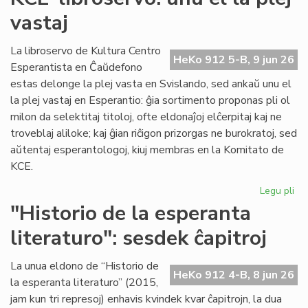
du
vastaj
pa
ka
pl
La libroservo de Kultura Centro
HeKo 912 5-B, 9 jun 26
ĉes
Esperantista en Ĉaŭdefono
estas delonge la plej vasta en Svislando, sed ankaŭ unu el
la plej vastaj en Esperantio: ĝia sortimento proponas pli ol
milon da selektitaj titoloj, ofte eldonaĵoj elĉerpitaj kaj ne
troveblaj aliloke; kaj ĝian riĉigon prizorgas ne burokratoj, sed
aŭtentaj esperantologoj, kiuj membras en la Komitato de
KCE.
Legu pli
pri
KC
"Historio de la esperanta
lib
literaturo": sesdek ĉapitroj
un
el
la
La unua eldono de “Historio de
HeKo 912 4-B, 8 jun 26
ple
la esperanta literaturo” (2015,
vas
jam kun tri represoj) enhavis kvindek kvar ĉapitrojn, la dua