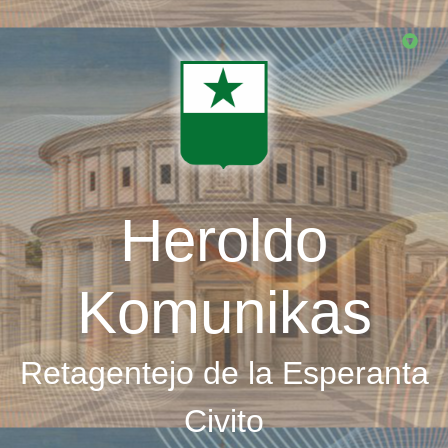
Skip
to
main
content
Heroldo
Komunikas
Retagentejo de la Esperanta
Civito