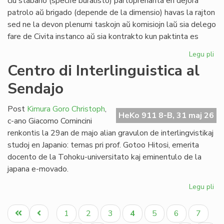
ĉiu stabano (specife buralisto) partoprenanta en deĵora
Li
patrolo aŭ brigado (depende de la dimensio) havas la rajton
sed ne la devon plenumi taskojn aŭ komisiojn laŭ sia delego
fare de Civita instanco aŭ sia kontrakto kun paktinta es
Legu pli
pri
At
Centro di Interlinguistica al
po
Sendajo
deĵ
en
de
Post
Kimura Goro Christoph
,
HeKo 911 8-B, 31 maj 26
Civ
c-ano Giacomo Comincini
Es
renkontis la 29an de majo alian gravulon de interlingvistikaj
Se
studoj en Japanio: temas pri prof. Gotoo Hitosi, emerita
docento de la Tohoku-universitato kaj eminentulo de la
japana e-movado.
Legu pli
pri
Ce
Pagination
di
Unua
Antaŭa
Paĝo
Paĝo
Paĝo
Aktuala
Paĝo
Paĝo
Paĝo
1
2
3
4
5
6
7
Int