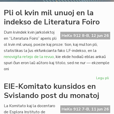
Pli ol kvin mil unuoj en la
indekso de Literatura Foiro
Dum kvindek kvin jarkolektoj
HeKo 912 8-B, 12 jun 26
en “Literatura Foiro” aperis pli
ol kvin mil unuoj, poezie kaj proze: tion, kaj multon pli,
statistikas la ĵus ekfunkcianta fako LF-indekso, en la
renovigita retejo de la revuo
, kie ekde hodiaŭ eblas ankaŭ
spuri ĉiun eron laŭ aŭtoro kaj titolo, sed ne nur — ekzemple
oni
Legu pli
pri
Pli
EIE-Komitato kunsidos en
ol
Svislando post du monatoj
kvi
mil
un
La Komitato kaj la docentaro
HeKo 912 7-B, 11 jun 26
en
de Esplora Instituto de