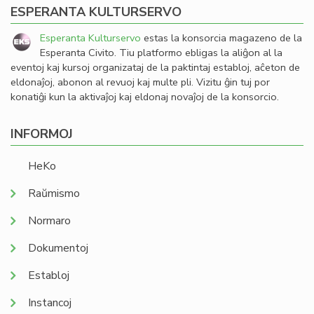
ESPERANTA KULTURSERVO
Esperanta Kulturservo
estas la konsorcia magazeno de la
Esperanta Civito. Tiu platformo ebligas la aliĝon al la
eventoj kaj kursoj organizataj de la paktintaj establoj, aĉeton de
eldonaĵoj, abonon al revuoj kaj multe pli. Vizitu ĝin tuj por
konatiĝi kun la aktivaĵoj kaj eldonaj novaĵoj de la konsorcio.
INFORMOJ
HeKo
Raŭmismo
Normaro
Dokumentoj
Establoj
Instancoj