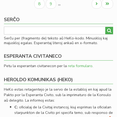
paĝo
paĝo
paĝo
al
Paĝo
Paĝo
Next
Last
8
9
…
Se
page
page
SERĈO
Serĉu per (fragmento de) teksto aŭ HeKo-kodo. Minuskloj kaj
majuskloj egalas. Esperantaj literoj ankaŭ en x-formato.
ESPERANTA CIVITANECO
Petu la esperantan civitanecon per la
reta formularo
.
HEROLDO KOMUNIKAS (HEKO)
HeKo estas retagentejo je la servo de la establoj en kaj apud la
Pakto por la Esperanta Civito, sub la imprimaturo de la Konsulo
aŭ delegito. La informoj estas:
C:
oﬁcialaj de la Civitaj instancoj, kiuj esprimas la oﬁcialan
starpunkton de la Civito pri specifa temo, sub responso de