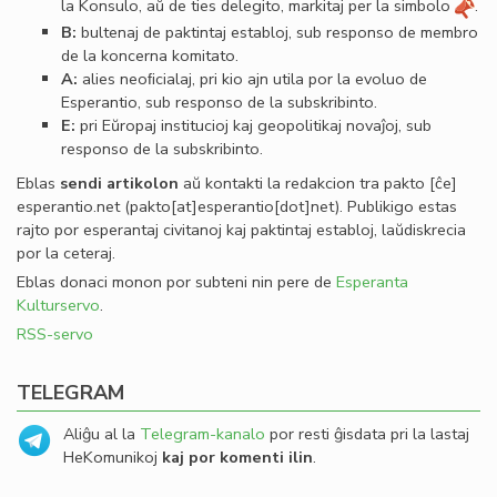
la Konsulo, aŭ de ties delegito, markitaj per la simbolo
.
B:
bultenaj de paktintaj establoj, sub responso de membro
de la koncerna komitato.
A:
alies neoﬁcialaj, pri kio ajn utila por la evoluo de
Esperantio, sub responso de la subskribinto.
E:
pri Eŭropaj institucioj kaj geopolitikaj novaĵoj, sub
responso de la subskribinto.
Eblas
sendi
artikolon
aŭ kontakti la redakcion tra
pakto
[ĉe]
esperantio
.
net
(pakto[at]esperantio[dot]net)
. Publikigo estas
rajto por esperantaj civitanoj kaj paktintaj establoj, laŭdiskrecia
por la ceteraj.
Eblas donaci monon por subteni nin pere de
Esperanta
Kulturservo
.
RSS-servo
TELEGRAM
Aliĝu al la
Telegram-kanalo
por resti ĝisdata pri la lastaj
HeKomunikoj
kaj por komenti ilin
.