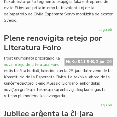
Kukolnesto: pri la tegmento okupiĝas faka entrepreno de
civito Filipstad, pri la interno la tri volontuloj de la
deĵorpatrolo de Civila Esperanta Servo mobilizita de ekster
Svedio.
Legu pli
pri
Eki
Plene renovigita retejo por
la
Literatura Foiro
re
de
la
Post unumonata prizorgado, la
HeKo 911 9-B, 2 jun 26
kon
nova retejo de Literatura Foiro
en
estis lanĉita hodiaŭ, koincide kun la 25-jara datreveno de la
Sv
Konstitucio de la Esperanta Civito. La teknika laboro de la
kunĉefredaktoro, c-ano Alessio Giordano, enkondukis
novaĵojn graﬁkajn, teknikajn kaj enhavajn, kiuj kune igas la
retejon pli moderna kaj avangarda.
Legu pli
pri
Pl
Jubilee arĝenta la ĉi-jara
ren