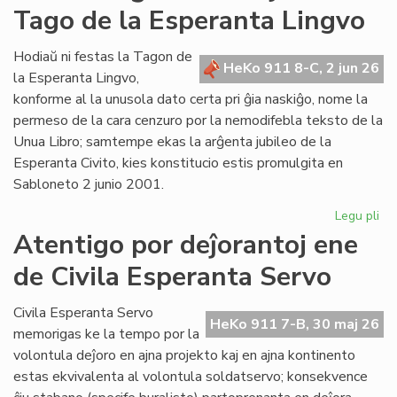
Tago de la Esperanta Lingvo
ret
po
Lit
Hodiaŭ ni festas la Tagon de
HeKo 911 8-C, 2 jun 26
Foi
la Esperanta Lingvo,
konforme al la unusola dato certa pri ĝia naskiĝo, nome la
permeso de la cara cenzuro por la nemodifebla teksto de la
Unua Libro; samtempe ekas la arĝenta jubileo de la
Esperanta Civito, kies konstitucio estis promulgita en
Sabloneto 2 junio 2001.
Legu pli
pri
Jub
Atentigo por deĵorantoj ene
ar
de Civila Esperanta Servo
la
ĉi-
jar
Civila Esperanta Servo
HeKo 911 7-B, 30 maj 26
Ta
memorigas ke la tempo por la
de
volontula deĵoro en ajna projekto kaj en ajna kontinento
la
estas ekvivalenta al volontula soldatservo; konsekvence
Es