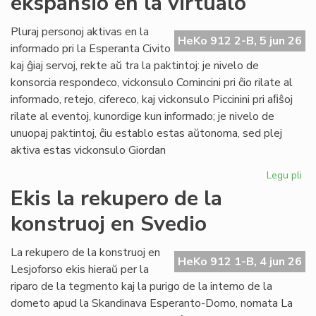
ekspansio en la virtualo
su
ol
Pluraj personoj aktivas en la
HeKo 912 2-B, 5 jun 26
ku
informado pri la Esperanta Civito
kaj ĝiaj servoj, rekte aŭ tra la paktintoj: je nivelo de
konsorcia respondeco, vickonsulo Comincini pri ĉio rilate al
informado, retejo, cifereco, kaj vickonsulo Piccinini pri aﬁŝoj
rilate al eventoj, kunordige kun informado; je nivelo de
unuopaj paktintoj, ĉiu establo estas aŭtonoma, sed plej
aktiva estas vickonsulo Giordan
Legu pli
pri
Da
Ekis la rekupero de la
la
konstruoj en Svedio
ko
ek
en
La rekupero de la konstruoj en
HeKo 912 1-B, 4 jun 26
la
Lesjoforso ekis hieraŭ per la
vir
riparo de la tegmento kaj la purigo de la interno de la
dometo apud la Skandinava Esperanto-Domo, nomata La