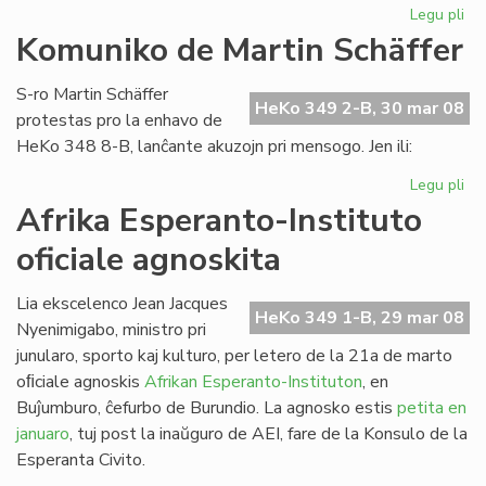
Legu pli
pri
Es
Komuniko de Martin Schäffer
nu
de
S-ro Martin Schäffer
He
HeKo 349 2-B, 30 mar 08
protestas pro la enhavo de
HeKo 348 8-B, lanĉante akuzojn pri mensogo. Jen ili:
Legu pli
pri
Ko
Afrika Esperanto-Instituto
de
oficiale agnoskita
Mar
Sc
Lia ekscelenco Jean Jacques
HeKo 349 1-B, 29 mar 08
Nyenimigabo, ministro pri
junularo, sporto kaj kulturo, per letero de la 21a de marto
oﬁciale agnoskis
Afrikan Esperanto-Instituton
, en
Buĵumburo, ĉefurbo de Burundio. La agnosko estis
petita en
januaro
, tuj post la inaŭguro de AEI, fare de la Konsulo de la
Esperanta Civito.