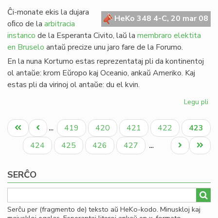
de
Ĉi-monate ekis la dujara
Gio
HeKo 348 4-C, 20 mar 08
oﬁco de la
arbitracia
Sil
instanco
de la Esperanta Civito, laŭ la
membraro elektita
en Bruselo
antaŭ precize unu jaro fare de la Forumo.
En la nuna Kortumo estas reprezentataj pli da kontinentoj
ol antaŭe: krom Eŭropo kaj Oceanio, ankaŭ Ameriko. Kaj
estas pli da virinoj ol antaŭe: du el kvin.
Legu pli
pri
Eko
Pagination
la
Unua
Antaŭa
Paĝo
Paĝo
Paĝo
Paĝo
Aktual
419
420
421
422
423
…
no
paĝo
paĝo
paĝo
Ko
Paĝo
Paĝo
Paĝo
Paĝo
Next
Last
424
425
426
427
…
page
page
SERĈO
Serĉu per (fragmento de) teksto aŭ HeKo-kodo. Minuskloj kaj