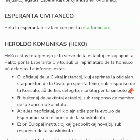
majuskloj egalas. Esperantaj literoj ankaŭ en x-formato.
ESPERANTA CIVITANECO
Petu la esperantan civitanecon per la
reta formularo
.
HEROLDO KOMUNIKAS (HEKO)
HeKo estas retagentejo je la servo de la establoj en kaj apud la
Pakto por la Esperanta Civito, sub la imprimaturo de la Konsulo
aŭ delegito. La informoj estas:
C:
oﬁcialaj de la Civitaj instancoj, kiuj esprimas la oﬁcialan
starpunkton de la Civito pri specifa temo, sub responso de
la Konsulo, aŭ de ties delegito, markitaj per la simbolo
.
B:
bultenaj de paktintaj establoj, sub responso de membro
de la koncerna komitato.
A:
alies neoﬁcialaj, pri kio ajn utila por la evoluo de
Esperantio, sub responso de la subskribinto.
E:
pri Eŭropaj institucioj kaj geopolitikaj novaĵoj, sub
responso de la subskribinto.