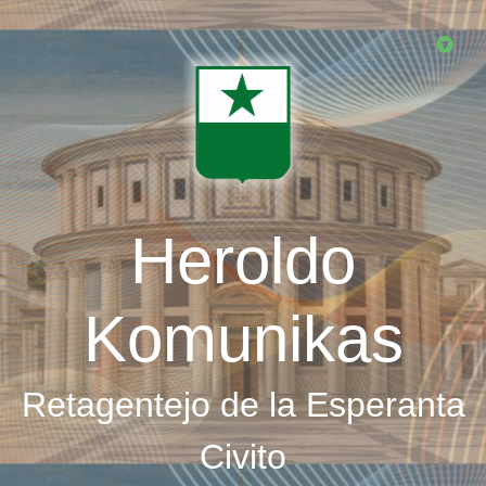
Skip
to
main
content
Heroldo
Komunikas
Retagentejo de la Esperanta
Civito