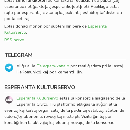
Eblas
sendi
artikolon
aŭ kontakti la redakcion tra
pakto
[ĉe]
esperantio
.
net
(pakto[at]esperantio[dot]net)
. Publikigo estas
rajto por esperantaj civitanoj kaj paktintaj establoj, laŭdiskrecia
por la ceteraj.
Eblas donaci monon por subteni nin pere de
Esperanta
Kulturservo
.
RSS-servo
TELEGRAM
Aliĝu al la
Telegram-kanalo
por resti ĝisdata pri la lastaj
HeKomunikoj
kaj por komenti ilin
.
ESPERANTA KULTURSERVO
Esperanta Kulturservo
estas la konsorcia magazeno de la
Esperanta Civito. Tiu platformo ebligas la aliĝon al la
eventoj kaj kursoj organizataj de la paktintaj establoj, aĉeton de
eldonaĵoj, abonon al revuoj kaj multe pli. Vizitu ĝin tuj por
konatiĝi kun la aktivaĵoj kaj eldonaj novaĵoj de la konsorcio.