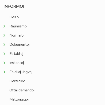
INFORMOJ
HeKo
Raŭmismo
Normaro
Dokumentoj
Establoj
Instancoj
En aliaj lingvoj
Heraldiko
Oftaj demandoj
Mallongigoj