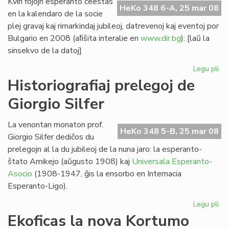
Kvin fojojn esperanto ĉeestas
HeKo 348 6-A, 25 mar 08
en la kalendaro de la socie
plej gravaj kaj rimarkindaj jubileoj, datrevenoj kaj eventoj por
Bulgario en 2008 (aﬁŝita interalie en
www.dir.bg
): [laŭ la
sinsekvo de la datoj]
Legu pli
pri
Kvi
Historiografiaj prelegoj de
ev
Giorgio Silfer
en
la
bu
La venontan monaton prof.
HeKo 348 5-B, 25 mar 08
ka
Giorgio Silfer dediĉos du
prelegojn al la du jubileoj de la nuna jaro: la esperanto-
ŝtato Amikejo (aŭgusto 1908) kaj
Universala Esperanto-
Asocio
(1908-1947, ĝis la ensorbo en Internacia
Esperanto-Ligo).
Legu pli
pri
His
Ekoficas la nova Kortumo
pre