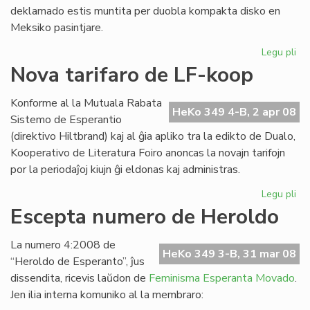
deklamado estis muntita per duobla kompakta disko en
Meksiko pasintjare.
Legu pli
pri
Ofi
Nova tarifaro de LF-koop
ko
de
Konforme al la Mutuala Rabata
ME
HeKo 349 4-B, 2 apr 08
Sistemo de Esperantio
(direktivo Hiltbrand) kaj al ĝia apliko tra la edikto de Dualo,
Kooperativo de Literatura Foiro anoncas la novajn tarifojn
por la periodaĵoj kiujn ĝi eldonas kaj administras.
Legu pli
pri
No
Escepta numero de Heroldo
tar
de
La numero 4:2008 de
LF-
HeKo 349 3-B, 31 mar 08
“Heroldo de Esperanto”, ĵus
ko
dissendita, ricevis laŭdon de
Feminisma Esperanta Movado
.
Jen ilia interna komuniko al la membraro: