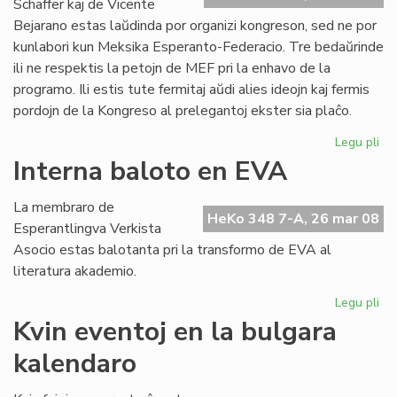
Schäffer kaj de Vicente
Bejarano estas laŭdinda por organizi kongreson, sed ne por
kunlabori kun Meksika Esperanto-Federacio. Tre bedaŭrinde
ili ne respektis la petojn de MEF pri la enhavo de la
programo. Ili estis tute fermitaj aŭdi alies ideojn kaj fermis
pordojn de la Kongreso al prelegantoj ekster sia plaĉo.
Legu pli
pri
Ko
Interna baloto en EVA
ma
en
La membraro de
Me
HeKo 348 7-A, 26 mar 08
Esperantlingva Verkista
Asocio estas balotanta pri la transformo de EVA al
literatura akademio.
Legu pli
pri
Int
Kvin eventoj en la bulgara
ba
kalendaro
en
EV