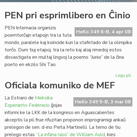
PEN pri esprimlibero en Ĉinio
PEN Internacia organizis
HeKo 349 6-B, 4 apr 08
poemtorĉajn etapojn tra la tuta
mondo, paralele kaj koincide kun la stafetado de la olimpika
torĉo. Dum tiuj etapoj, tra la reto kaj aliaj rimedoj estos
disvastigata en multaj lingvoj la poemo “Junio” de la ĉina
poeto en ekzilo Shi Tao.
Legu pli
pri
PE
Oficiala komuniko de MEF
pri
esp
La Estraro de
Meksika
en
HeKo 349 5-B, 3 mar 08
Esperanto-Federacio
ĝojas
Ĉin
informi ke la LKK de la kongreso en Aguascalientes
akceptis la pli frue rifuzitan proponon enprogramigi ankaŭ
prelegon de sen. d-ino Perla Martinelli. La temo de tiu
prelego estas
“La infana raso” de William Auld
, kies