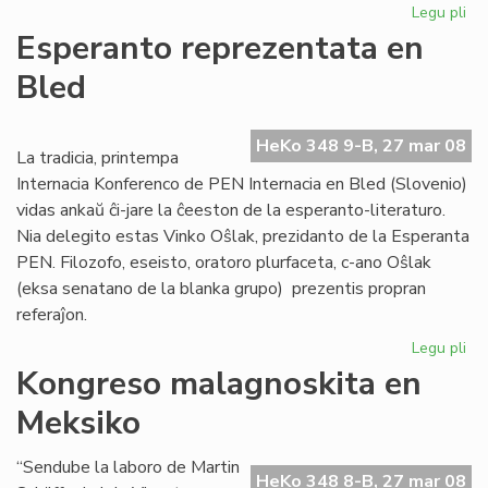
Legu pli
pri
Afr
Esperanto reprezentata en
Es
Bled
Ins
ofi
ag
HeKo 348 9-B, 27 mar 08
La tradicia, printempa
Internacia Konferenco de PEN Internacia en Bled (Slovenio)
vidas ankaŭ ĉi-jare la ĉeeston de la esperanto-literaturo.
Nia delegito estas Vinko Oŝlak, prezidanto de la Esperanta
PEN. Filozofo, eseisto, oratoro plurfaceta, c-ano Oŝlak
(eksa senatano de la blanka grupo) prezentis propran
referaĵon.
Legu pli
pri
Es
Kongreso malagnoskita en
re
Meksiko
en
Bl
“Sendube la laboro de Martin
HeKo 348 8-B, 27 mar 08