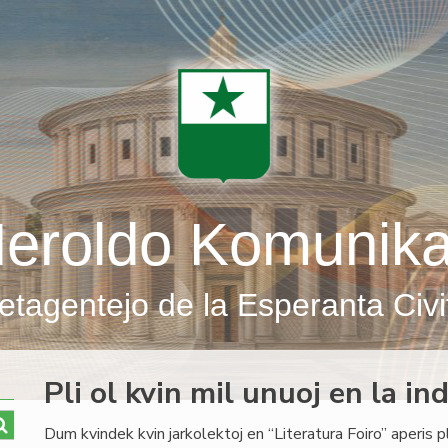
eroldo Komunik
etagentejo de la Esperanta Civi
Pli ol kvin mil unuoj en la in
Dum kvindek kvin jarkolektoj en “Literatura Foiro” aperis pli