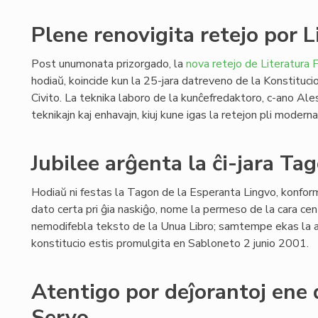
Plene renovigita retejo por L
Post unumonata prizorgado, la
nova retejo de Literatura F
hodiaŭ, koincide kun la 25-jara datreveno de la Konstituci
Civito. La teknika laboro de la kunĉefredaktoro, c-ano Ale
teknikajn kaj enhavajn, kiuj kune igas la retejon pli modern
Jubilee arĝenta la ĉi-jara Ta
Hodiaŭ ni festas la Tagon de la Esperanta Lingvo, konform
dato certa pri ĝia naskiĝo, nome la permeso de la cara cen
nemodifebla teksto de la Unua Libro; samtempe ekas la ar
konstitucio estis promulgita en Sabloneto 2 junio 2001.
Atentigo por deĵorantoj ene 
Servo