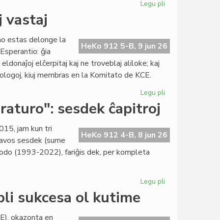
Legu pli
pri
Libroservo
j vastaj
duone
paŭzas,
no estas delonge la
katalogado
HeKo 912 5-B, 9 jun 26
 Esperantio: ĝia
plene
eldonaĵoj elĉerpitaj kaj ne troveblaj aliloke; kaj
ĉesis
ntologoj, kiuj membras en la Komitato de KCE.
Legu pli
pri
KCE-
eraturo": sesdek ĉapitroj
libroservo:
unu
015, jam kun tri
el
HeKo 912 4-B, 8 jun 26
nhavos sesdek (sume
la
periodo (1993-2022), fariĝis dek, per kompleta
plej
vastaj
Legu pli
pri
"Historio
li sukcesa ol kutime
de
la
E), okazonta en