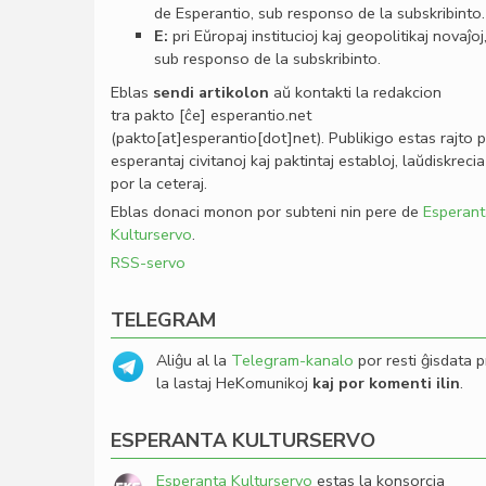
de Esperantio, sub responso de la subskribinto.
E:
pri Eŭropaj institucioj kaj geopolitikaj novaĵoj
sub responso de la subskribinto.
Eblas
sendi
artikolon
aŭ kontakti la redakcion
tra
pakto
[ĉe]
esperantio
.
net
(pakto[at]esperantio[dot]net)
. Publikigo estas rajto 
esperantaj civitanoj kaj paktintaj establoj, laŭdiskrecia
por la ceteraj.
Eblas donaci monon por subteni nin pere de
Esperant
Kulturservo
.
RSS-servo
TELEGRAM
Aliĝu al la
Telegram-kanalo
por resti ĝisdata p
la lastaj HeKomunikoj
kaj por komenti ilin
.
ESPERANTA KULTURSERVO
Esperanta Kulturservo
estas la konsorcia