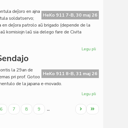
ĉi-
jara
ntula deĵoro en ajna
HeKo 911 7-B, 30 maj 26
Tago
ntula soldatservo;
de
a en deĵora patrolo aŭ brigado (depende de la
la
aŭ komisiojn laŭ sia delego fare de Civita
Esperanta
Lingvo
Legu pli
pri
Atentigo
 Sendajo
por
deĵorantoj
kontis la 29an de
ene
HeKo 911 8-B, 31 maj 26
temas pri prof. Gotoo
de
inentulo de la japana e-movado.
Civila
Esperanta
Legu pli
pri
Servo
Centro
di
Paĝo
Paĝo
Paĝo
Paĝo
Next
Last
6
7
8
9
…
Interlinguistica
page
page
al
Sendajo