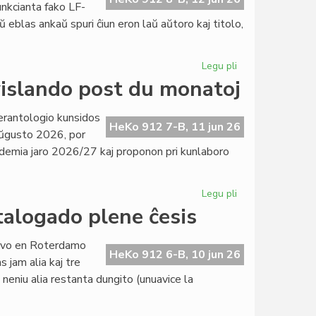
funkcianta fako LF-
ŭ eblas ankaŭ spuri ĉiun eron laŭ aŭtoro kaj titolo,
Legu pli
pri
Pli
islando post du monatoj
ol
kvin
erantologio kunsidos
mil
HeKo 912 7-B, 11 jun 26
ŭgusto 2026, por
unuoj
kademia jaro 2026/27 kaj proponon pri kunlaboro
en
la
indekso
Legu pli
pri
de
EIE-
talogado plene ĉesis
Literatura
Komitato
Foiro
kunsidos
servo en Roterdamo
en
HeKo 912 6-B, 10 jun 26
 jam alia kaj tre
Svislando
 neniu alia restanta dungito (unuavice la
post
du
monatoj