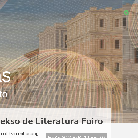
as
to
dekso de Literatura Foiro
 ol kvin mil unuoj,
HeKo 912 8-B, 12 jun 26