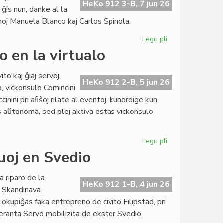
esperanta
HeKo 912 3-B, 7 jun 26
is nun, danke al la
literaturo":
noj Manuela Blanco kaj Carlos Spinola.
sesdek
ĉapitroj
Legu pli
pri
NaturAmika
o en la virtualo
KulturSemajno
pli
to kaj ĝiaj servoj,
sukcesa
HeKo 912 2-B, 5 jun 26
o, vickonsulo Comincini
ol
iccinini pri aﬁŝoj rilate al eventoj, kunordige kun
kutime
as aŭtonoma, sed plej aktiva estas vickonsulo
Legu pli
pri
Daŭras
ruoj en Svedio
la
konsorcia
a riparo de la
ekspansio
HeKo 912 1-B, 4 jun 26
a Skandinava
en
upiĝas faka entrepreno de civito Filipstad, pri
la
speranta Servo mobilizita de ekster Svedio.
virtualo