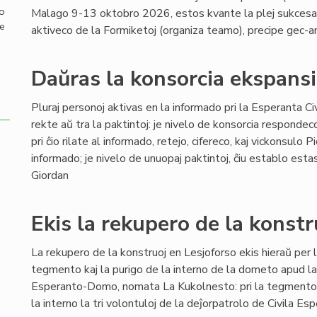
mo
Malago 9-13 oktobro 2026, estos kvante la plej sukcesa ĝ
de
aktiveco de la Formiketoj (organiza teamo), precipe gec-a
Daŭras la konsorcia ekspansi
Pluraj personoj aktivas en la informado pri la Esperanta Civi
rekte aŭ tra la paktintoj: je nivelo de konsorcia respondec
pri ĉio rilate al informado, retejo, cifereco, kaj vickonsulo P
informado; je nivelo de unuopaj paktintoj, ĉiu establo est
Giordan
Ekis la rekupero de la konst
La rekupero de la konstruoj en Lesjoforso ekis hieraŭ per l
tegmento kaj la purigo de la interno de la dometo apud l
Esperanto-Domo, nomata La Kukolnesto: pri la tegmento ok
la interno la tri volontuloj de la deĵorpatrolo de Civila E