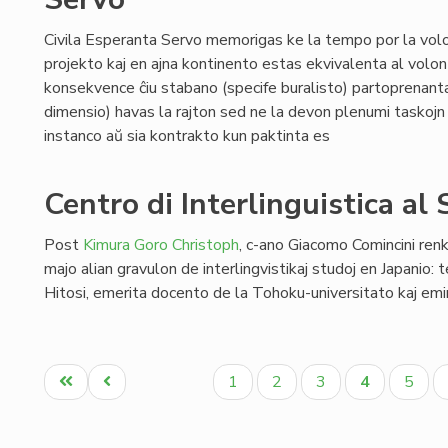
Civila Esperanta Servo memorigas ke la tempo por la volo
projekto kaj en ajna kontinento estas ekvivalenta al volo
konsekvence ĉiu stabano (specife buralisto) partoprenant
dimensio) havas la rajton sed ne la devon plenumi taskojn 
instanco aŭ sia kontrakto kun paktinta es
Centro di Interlinguistica al
Post
Kimura Goro Christoph
, c-ano Giacomo Comincini ren
majo alian gravulon de interlingvistikaj studoj en Japanio: 
Hitosi, emerita docento de la Tohoku-universitato kaj em
Pagination
Unua
Antaŭa
Paĝo
Paĝo
Paĝo
Aktuala
Paĝo
1
2
3
4
5
paĝo
paĝo
paĝo