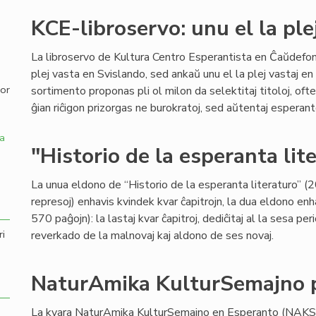
KCE-libroservo: unu el la ple
,
La libroservo de Kultura Centro Esperantista en Ĉaŭdefo
plej vasta en Svislando, sed ankaŭ unu el la plej vastaj en
por
sortimento proponas pli ol milon da selektitaj titoloj, ofte 
ĝian riĉigon prizorgas ne burokratoj, sed aŭtentaj espera
a
"Historio de la esperanta lit
La unua eldono de “Historio de la esperanta literaturo” (2
represoj) enhavis kvindek kvar ĉapitrojn, la dua eldono e
570 paĝojn): la lastaj kvar ĉapitroj, dediĉitaj al la sesa 
ri
reverkado de la malnovaj kaj aldono de ses novaj.
NaturAmika KulturSemajno p
La kvara NaturAmika KulturSemajno en Esperanto (NAKS