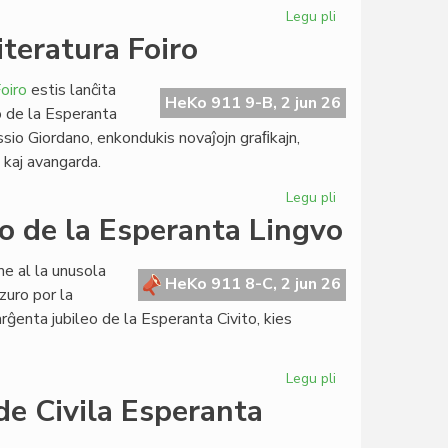
Legu pli
pri
Ekis
iteratura Foiro
la
rekupero
oiro
estis lanĉita
de
HeKo 911 9-B, 2 jun 26
o de la Esperanta
la
ssio Giordano, enkondukis novaĵojn graﬁkajn,
konstruoj
a kaj avangarda.
en
Svedio
Legu pli
pri
Plene
go de la Esperanta Lingvo
renovigita
retejo
e al la unusola
por
HeKo 911 8-C, 2 jun 26
zuro por la
Literatura
ĝenta jubileo de la Esperanta Civito, kies
Foiro
Legu pli
pri
Jubilee
de Civila Esperanta
arĝenta
la