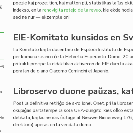
poezie kaj proze: tion, kaj multon pli, statistikas la ĵus ek
aŭ
indekso, en la
renovigita retejo de la revuo
, kie ekde hodia
sed ne nur — ekzemple oni
EIE-Komitato kunsidos en Sv
La Komitato kaj la docentaro de Esplora Instituto de Esp
per komuna seanco ĉe la Helvetia Esperanto-Domo, 20 a
pritrakti precipe la didaktikan aktivecon de EIE dum la a
kaj
peratan de c-ano Giacomo Comincini el Japanio.
Libroservo duone paŭzas, ka
la
Post la deﬁnitiva retiriĝo de s-ro Ionel Onet, pri la libro
okupiĝas partatempe la sola UEA-dungito, kies oﬁco estas
delikata, kaj kiu ne iras ĉiutage al Nieuwe Binnenweg 176;
 de
direktoro) aperas en la vendata domo.
o