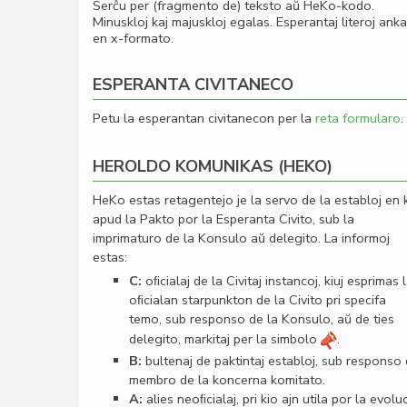
Serĉu per (fragmento de) teksto aŭ HeKo-kodo.
Minuskloj kaj majuskloj egalas. Esperantaj literoj ank
en x-formato.
ESPERANTA CIVITANECO
Petu la esperantan civitanecon per la
reta formularo
.
HEROLDO KOMUNIKAS (HEKO)
HeKo estas retagentejo je la servo de la establoj en 
apud la Pakto por la Esperanta Civito, sub la
imprimaturo de la Konsulo aŭ delegito. La informoj
estas:
C:
oﬁcialaj de la Civitaj instancoj, kiuj esprimas 
oﬁcialan starpunkton de la Civito pri specifa
temo, sub responso de la Konsulo, aŭ de ties
delegito, markitaj per la simbolo
.
B:
bultenaj de paktintaj establoj, sub responso
membro de la koncerna komitato.
A:
alies neoﬁcialaj, pri kio ajn utila por la evolu