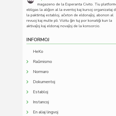
magazeno de la Esperanta Civito. Tiu platfor
ebligas la aliĝon al la eventoj kaj kursoj organizataj 
la paktintaj establoj, aĉeton de eldonaĵoj, abonon al
revuoj kaj multe pli. Vizitu ĝin tuj por konatiĝi kun la
aktivaĵoj kaj eldonaj novaĵoj de la konsorcio.
INFORMOJ
HeKo
Raŭmismo
Normaro
Dokumentoj
Establoj
Instancoj
En aliaj lingvoj