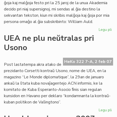
ĝoja kaj malĝoja festo pri la 25 jaroj de la unua Akademia
decido pri niaj supersignoj, mi sendas al ĝia destino la
sekvantan tekston, kiun mi skribis malĝoja kaj ĝoja por mia
persona omaĝo al ĝia subskribinto: William Auld.
Legu pli
pri
Ak
UEA ne plu neŭtralas pri
de
Usono
Es
pri
su
HeKo 322 7-A, 2 feb 07
al
Post lastatempa akra atako de
prezidanto Corsetti kontraŭ Usono, nome de UEA, en la
magazino “Le Monde diplomatique”, la 29an de januaro
ankaŭ la ŝtata kuba novaĵagentejo ACN informis, ke la
komitato de Kuba Esperanto-Asocio ﬁnis sian regulan
kunsidon en Havano per deklaro “kondamnanta la kontraŭ-
kuban politikon de Vaŝingtono”.
Legu pli
pri
UE