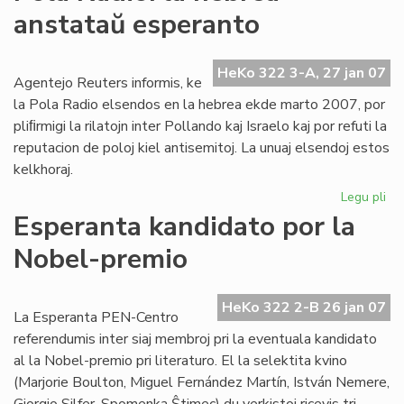
Ta
anstataŭ esperanto
de
la
Me
HeKo 322 3-A, 27 jan 07
Agentejo Reuters informis, ke
la Pola Radio elsendos en la hebrea ekde marto 2007, por
pliﬁrmigi la rilatojn inter Pollando kaj Israelo kaj por refuti la
reputacion de poloj kiel antisemitoj. La unuaj elsendoj estos
kelkhoraj.
Legu pli
pri
Po
Esperanta kandidato por la
Rad
Nobel-premio
la
he
an
HeKo 322 2-B 26 jan 07
es
La Esperanta PEN-Centro
referendumis inter siaj membroj pri la eventuala kandidato
al la Nobel-premio pri literaturo. El la selektita kvino
(Marjorie Boulton, Miguel Fernández Martín, István Nemere,