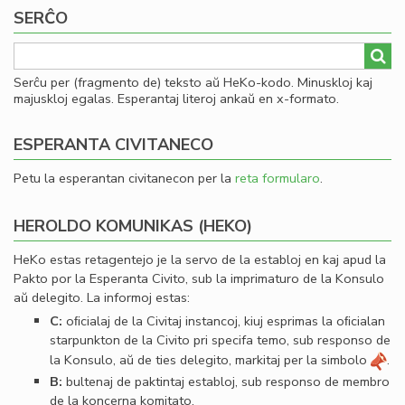
SERĈO
Serĉu per (fragmento de) teksto aŭ HeKo-kodo. Minuskloj kaj
majuskloj egalas. Esperantaj literoj ankaŭ en x-formato.
ESPERANTA CIVITANECO
Petu la esperantan civitanecon per la
reta formularo
.
HEROLDO KOMUNIKAS (HEKO)
HeKo estas retagentejo je la servo de la establoj en kaj apud la
Pakto por la Esperanta Civito, sub la imprimaturo de la Konsulo
aŭ delegito. La informoj estas:
C:
oﬁcialaj de la Civitaj instancoj, kiuj esprimas la oﬁcialan
starpunkton de la Civito pri specifa temo, sub responso de
la Konsulo, aŭ de ties delegito, markitaj per la simbolo
.
B:
bultenaj de paktintaj establoj, sub responso de membro
de la koncerna komitato.