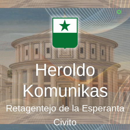
Skip
to
main
content
Heroldo
Komunikas
Retagentejo de la Esperanta
Civito