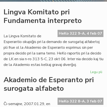
Lingva Komitato pri
Fundamenta interpreto
HeKo 322 9-A, 4 feb 07
La Lingva Komitato de
Esperantio okupiĝis pri la demando de surogataj alfabetoj
pli frue ol la Akademio de Esperanto esprimus sin per
propra decido pri la sama temo. HeKo raportis pri la decido
de LK en sia n-ro 313 5-C, 23 okt 06. Inter nia decido kaj tiu
de la Akademio estas kelkaj gravaj diverĝoj.
Legu pli
pri
Li
Akademio de Esperanto pri
Ko
surogata alfabeto
pri
Fu
int
HeKo 322 8-A, 3 feb 07
Ĉi-semajne, 2007.01.29, en