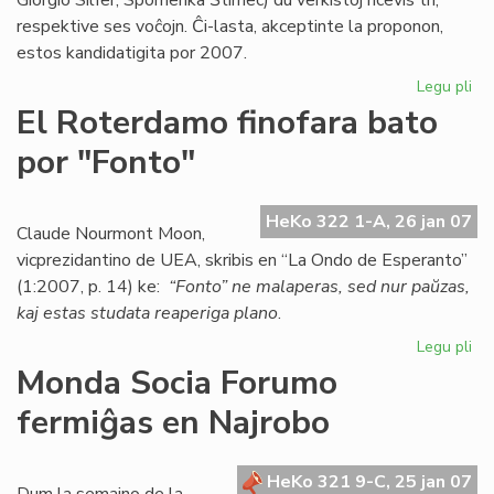
Giorgio Silfer, Spomenka Ŝtimec) du verkistoj ricevis tri,
respektive ses voĉojn. Ĉi-lasta, akceptinte la proponon,
estos kandidatigita por 2007.
Legu pli
pri
Es
El Roterdamo finofara bato
ka
por "Fonto"
po
la
No
HeKo 322 1-A, 26 jan 07
pr
Claude Nourmont Moon,
vicprezidantino de UEA, skribis en “La Ondo de Esperanto”
(1:2007, p. 14) ke:
“Fonto” ne malaperas, sed nur paŭzas,
kaj estas studata reaperiga plano
.
Legu pli
pri
El
Monda Socia Forumo
Ro
fermiĝas en Najrobo
fin
ba
po
HeKo 321 9-C, 25 jan 07
"F