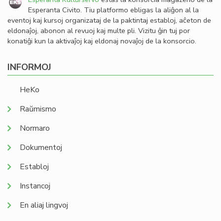
Esperanta Civito. Tiu platformo ebligas la aliĝon al la
eventoj kaj kursoj organizataj de la paktintaj establoj, aĉeton de
eldonaĵoj, abonon al revuoj kaj multe pli. Vizitu ĝin tuj por
konatiĝi kun la aktivaĵoj kaj eldonaj novaĵoj de la konsorcio.
INFORMOJ
HeKo
Raŭmismo
Normaro
Dokumentoj
Establoj
Instancoj
En aliaj lingvoj