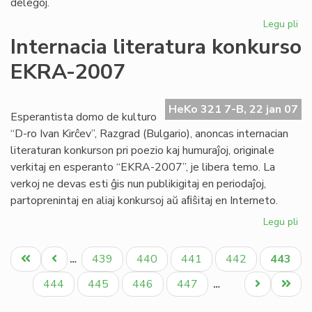
delegoj.
Legu pli
pri
No
Internacia literatura konkurso
Kap
EKRA-2007
su
si
de
HeKo 321 7-B, 22 jan 07
ko
Esperantista domo de kulturo
“D-ro Ivan Kirĉev”, Razgrad (Bulgario), anoncas internacian
literaturan konkurson pri poezio kaj humuraĵoj, originale
verkitaj en esperanto “EKRA-2007”, je libera temo. La
verkoj ne devas esti ĝis nun publikigitaj en periodaĵoj,
partoprenintaj en aliaj konkursoj aŭ aﬁŝitaj en Interneto.
Legu pli
pri
Int
Pagination
lit
Unua
Antaŭa
Paĝo
Paĝo
Paĝo
Paĝo
Aktual
439
440
441
442
443
…
ko
paĝo
paĝo
paĝo
EK
Paĝo
Paĝo
Paĝo
Paĝo
Next
Last
444
445
446
447
…
20
page
page