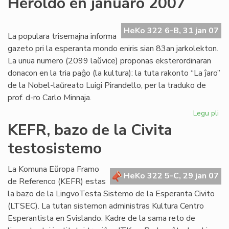
Heroldo en januaro 2007
ne
plu
ne
HeKo 322 6-B, 31 jan 07
La populara trisemajna informa
pri
gazeto pri la esperanta mondo eniris sian 83an jarkolekton.
Us
La unua numero (2099 laŭvice) proponas eksterordinaran
donacon en la tria paĝo (la kultura): la tuta rakonto “La ĵaro”
de la Nobel-laŭreato Luigi Pirandello, per la traduko de
prof. d-ro Carlo Minnaja.
Legu pli
pri
He
KEFR, bazo de la Civita
en
testosistemo
ja
20
La Komuna Eŭropa Framo
HeKo 322 5-C, 29 jan 07
de Referenco (KEFR) estas
la bazo de la LingvoTesta Sistemo de la Esperanta Civito
(LTSEC). La tutan sistemon administras Kultura Centro
Esperantista en Svislando. Kadre de la sama reto de