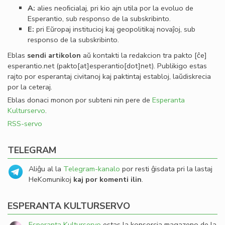
A:
alies neoﬁcialaj, pri kio ajn utila por la evoluo de
Esperantio, sub responso de la subskribinto.
E:
pri Eŭropaj institucioj kaj geopolitikaj novaĵoj, sub
responso de la subskribinto.
Eblas
sendi
artikolon
aŭ kontakti la redakcion tra
pakto
[ĉe]
esperantio
.
net
(pakto[at]esperantio[dot]net)
. Publikigo estas
rajto por esperantaj civitanoj kaj paktintaj establoj, laŭdiskrecia
por la ceteraj.
Eblas donaci monon por subteni nin pere de
Esperanta
Kulturservo
.
RSS-servo
TELEGRAM
Aliĝu al la
Telegram-kanalo
por resti ĝisdata pri la lastaj
HeKomunikoj
kaj por komenti ilin
.
ESPERANTA KULTURSERVO
Esperanta Kulturservo
estas la konsorcia magazeno de la