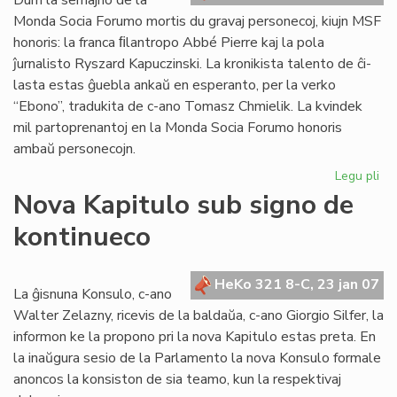
Dum la semajno de la
Monda Socia Forumo mortis du gravaj personecoj, kiujn MSF
honoris: la franca ﬁlantropo Abbé Pierre kaj la pola
ĵurnalisto Ryszard Kapuczinski. La kronikista talento de ĉi-
lasta estas ĝuebla ankaŭ en esperanto, per la verko
“Ebono”, tradukita de c-ano Tomasz Chmielik. La kvindek
mil partoprenantoj en la Monda Socia Forumo honoris
ambaŭ personecojn.
Legu pli
pri
Mo
Nova Kapitulo sub signo de
So
kontinueco
Fo
fe
en
HeKo 321 8-C, 23 jan 07
Na
La ĝisnuna Konsulo, c-ano
Walter Zelazny, ricevis de la baldaŭa, c-ano Giorgio Silfer, la
informon ke la propono pri la nova Kapitulo estas preta. En
la inaŭgura sesio de la Parlamento la nova Konsulo formale
anoncos la konsiston de sia teamo, kun la respektivaj