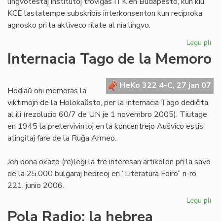
lingvotestaj institutoj troviĝas ITK en Budapeŝto, kun kiu
KCE lastatempe subskribis interkonsenton kun reciproka
agnosko pri la aktiveco rilate al nia lingvo.
Legu pli
pri
KE
Internacia Tago de la Memoro
ba
de
la
HeKo 322 4-C, 27 jan 07
Hodiaŭ oni memoras la
Civ
viktimojn de la Holokaŭsto, per la Internacia Tago dediĉita
te
al ili (rezolucio 60/7 de UN je 1 novembro 2005). Tiutage
en 1945 la pretervivintoj en la koncentrejo Auŝvico estis
atingitaj fare de la Ruĝa Armeo.
Jen bona okazo (re)legi la tre interesan artikolon pri la savo
de la 25.000 bulgaraj hebreoj en “Literatura Foiro” n-ro
221, junio 2006.
Legu pli
pri
Int
Pola Radio: la hebrea