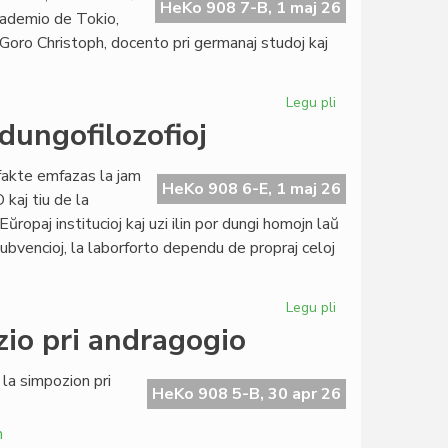
didaktiko
HeKo 908 7-B, 1 maj 26
akademio de Tokio,
stimulas
 Goro Christoph, docento pri germanaj studoj kaj
al
studgrupo
Legu pli
pri
Interlingvistika
dungofilozofioj
rendevuo
en
fakte emfazas la jam
Tokio
HeKo 908 6-E, 1 maj 26
kaj tiu de la
ŭropaj institucioj kaj uzi ilin por dungi homojn laŭ
el subvencioj, la laborforto dependu de propraj celoj
Legu pli
pri
Unua
zio pri andragogio
de
Majo:
 la simpozion pri
du
HeKo 908 5-B, 30 apr 26
kontrastaj
h
dungofilozofioj