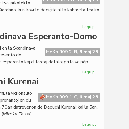
ekva jarkolekto,
iordano, kun kovrilo dediĉita al la kabareta teatro
Legu pli
pri
Impresa
andinava Esperanto-Domo
numero
341
j en la Skandinava
de
HeKo 909 2-B, 8 maj 26
prevento de
"Literatura
esperanto kaj al lastaj detaloj pri la vojaĝo.
Foiro"
Legu pli
pri
Intensaj
hi Kurenai
preparoj
por
i, la vickonsulo
la
HeKo 909 1-C, 6 maj 26
oprenantoj en du
Skandinava
 70an datrevenon de Deguchi Kurenai; kaj la 5an,
Esperanto-
 (
Miroku Taisai
).
Domo
Legu pli
pri