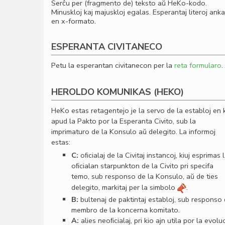
Serĉu per (fragmento de) teksto aŭ HeKo-kodo.
Minuskloj kaj majuskloj egalas. Esperantaj literoj ank
en x-formato.
ESPERANTA CIVITANECO
Petu la esperantan civitanecon per la
reta formularo
.
HEROLDO KOMUNIKAS (HEKO)
HeKo estas retagentejo je la servo de la establoj en 
apud la Pakto por la Esperanta Civito, sub la
imprimaturo de la Konsulo aŭ delegito. La informoj
estas:
C:
oﬁcialaj de la Civitaj instancoj, kiuj esprimas 
oﬁcialan starpunkton de la Civito pri specifa
temo, sub responso de la Konsulo, aŭ de ties
delegito, markitaj per la simbolo
.
B:
bultenaj de paktintaj establoj, sub responso
membro de la koncerna komitato.
A:
alies neoﬁcialaj, pri kio ajn utila por la evolu