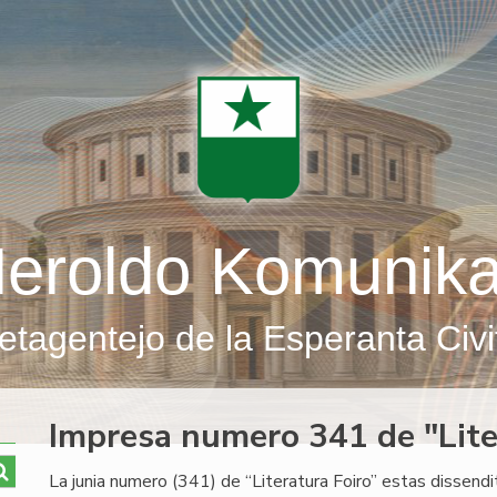
eroldo Komunik
etagentejo de la Esperanta Civi
Impresa numero 341 de "Lite
La junia numero (341) de “Literatura Foiro” estas dissendi