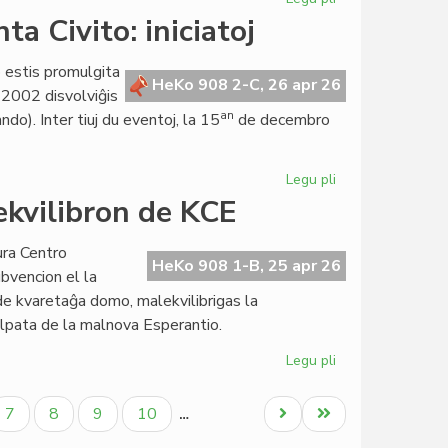
Konstante
a Civito: iniciatoj
pli
da
o estis promulgita
elspezoj
HeKo 908 2-C, 26 apr 26
 2002 disvolviĝis
en
an
o). Inter tiuj du eventoj, la 15
de decembro
militarmado
Legu pli
pri
Arĝenta
 ekvilibron de KCE
jubileo
de
ura Centro
la
HeKo 908 1-B, 25 apr 26
bvencion el la
Esperanta
o de kvaretaĝa domo, malekvilibrigas la
Civito:
lpata de la malnova Esperantio.
iniciatoj
Legu pli
pri
La
fisko
ala
Paĝo
Paĝo
Paĝo
Paĝo
Next
Last
7
8
9
10
…
minacas
page
page
la