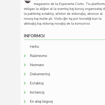
magazeno de la Esperanta Civito. Tiu platfor
ebligas la aliĝon al la eventoj kaj kursoj organizataj 
la paktintaj establoj, aĉeton de eldonaĵoj, abonon al
revuoj kaj multe pli. Vizitu ĝin tuj por konatiĝi kun la
aktivaĵoj kaj eldonaj novaĵoj de la konsorcio.
INFORMOJ
HeKo
Raŭmismo
Normaro
Dokumentoj
Establoj
Instancoj
En aliaj lingvoj