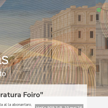
as
to
ratura Foiro"
ta al la abonantaro,
HeKo 909 3-B, 10 maj 26