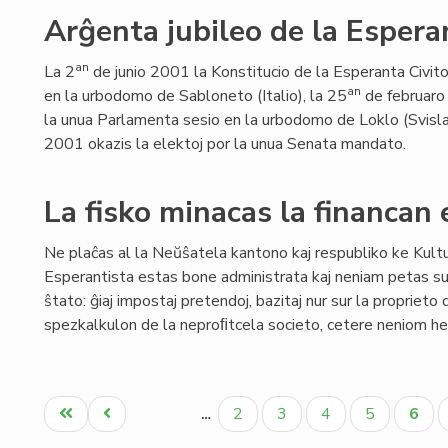
Arĝenta jubileo de la Esperant
an
La 2
de junio 2001 la Konstitucio de la Esperanta Civit
an
en la urbodomo de Sabloneto (Italio), la 25
de februaro
la unua Parlamenta sesio en la urbodomo de Loklo (Svisland
2001 okazis la elektoj por la unua Senata mandato.
La fisko minacas la financan
Ne plaĉas al la Neŭŝatela kantono kaj respubliko ke Kult
Esperantista estas bone administrata kaj neniam petas su
ŝtato: ĝiaj impostaj pretendoj, bazitaj nur sur la propriet
spezkalkulon de la neproﬁtcela societo, cetere neniom he
Pagination
Unua
Antaŭa
Paĝo
Paĝo
Paĝo
Paĝo
Aktu
2
3
4
5
6
…
paĝo
paĝo
paĝo