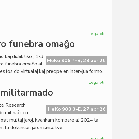
Legu pli
pri
KCE
pro funebra omaĝo
bonvenigas
al
o kaj didaktiko”, 1-3
sia
HeKo 908 4-B, 28 apr 26
ro funebra omaĝo al
simpozio
stos do virtualaj kaj precipe en intervjua formo.
pri
andragogio
Legu pli
pri
Simpozio
 militarmado
en
hibrida
ace Research
formo
HeKo 908 3-E, 27 apr 26
 du mil naŭcent
pro
e post multaj jaroj, kvankam kompare al 2024 la
funebra
jam la dekunuan jaron sinsekve.
omaĝo
Legu pli
pri