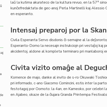
a
laŭ la kutima akurateco de la kultura revuo, en la 57
sins
aŭ
kunĉefredaktata de gec-anoj Perla Martinelli kaj Alessio G
en esperanto.
Intensaj preparoj por la Sk
Civila Esperanta Servo disdonis ĉi-semajne al la deĵoronto
Esperanto-Domo la necesajn instrukciojn pri vestaĵoj kaj 
akcidentoj, aldone al kompleta terminaro pri manlaboroj en 
kaj
Civita vizito omaĝe al Deguc
la
Komence de majo, danke al invito de s-ro Okuwaki Toshiom
pri informado, c-ano Giacomo Comincini, estis inter la part
festotagoj por Oomoto: la 4an, en Kameoko, por celebri la
en Ajabeo, okaze de la ĉiujara Granda Printempa Festivalo
 de
o