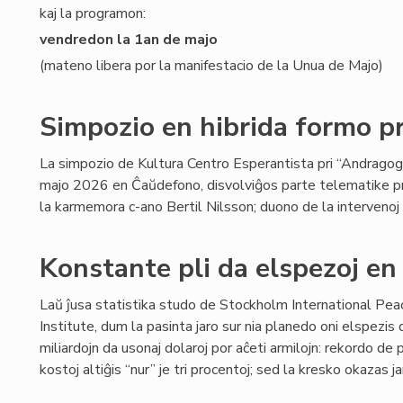
kaj la programon:
vendredon la 1an de majo
(mateno libera por la manifestacio de la Unua de Majo)
Simpozio en hibrida formo 
La simpozio de Kultura Centro Esperantista pri “Andragogi
majo 2026 en Ĉaŭdefono, disvolviĝos parte telematike p
la karmemora c-ano Bertil Nilsson; duono de la intervenoj e
Konstante pli da elspezoj en
Laŭ ĵusa statistika studo de Stockholm International Pe
Institute, dum la pasinta jaro sur nia planedo oni elspezis
miliardojn da usonaj dolaroj por aĉeti armilojn: rekordo d
kostoj altiĝis “nur” je tri procentoj; sed la kresko okazas 