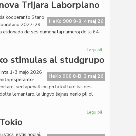
Civita
nova Trijara Laborplano
vizito
omaĝe
sia kooperanto Stano
al
HeKo 908 9-8, 4 maj 26
 laborplano 2027-29
Deguchi
ata eldonado de ses dumonataj numeroj de la 64-
Kurenai
Legu pli
pri
La
ko stimulas al studgrupo
Asembleo
de
azinta 1-3 majo 2026
LF-
HeKo 908 8-B, 3 maj 26
tantaj esperanto-
koop
ortaro, sed apenaŭ ion pri la kulturo kaj des
pri
adolta lernantaro, la lingvo ŝajnas nenio pli ol
nova
Trijara
Laborplano
Legu pli
pri
Sukcesa
 Tokio
simpozio
pri
uistica, estis hodiaŭ