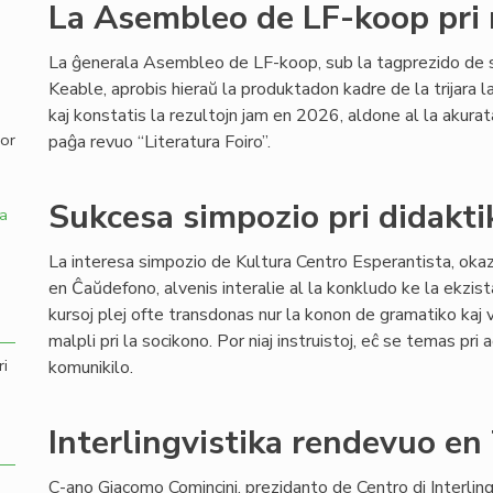
La Asembleo de LF-koop pri 
,
La ĝenerala Asembleo de LF-koop, sub la tagprezido de 
Keable, aprobis hieraŭ la produktadon kadre de la trijara
kaj konstatis la rezultojn jam en 2026, aldone al la akur
por
paĝa revuo “Literatura Foiro”.
Sukcesa simpozio pri didakti
a
La interesa simpozio de Kultura Centro Esperantista, ok
en Ĉaŭdefono, alvenis interalie al la konkludo ke la ekzis
kursoj plej ofte transdonas nur la konon de gramatiko kaj v
malpli pri la socikono. Por niaj instruistoj, eĉ se temas pri 
ri
komunikilo.
Interlingvistika rendevuo en
C-ano Giacomo Comincini, prezidanto de Centro di Interling