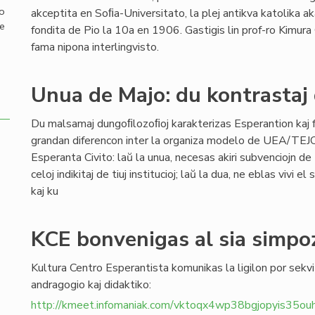
mo
akceptita en Soﬁa-Universitato, la plej antikva katolika 
de
fondita de Pio la 10a en 1906. Gastigis lin prof-ro Kimura
fama nipona interlingvisto.
Unua de Majo: du kontrastaj 
Du malsamaj dungoﬁlozoﬁoj karakterizas Esperantion kaj 
grandan diferencon inter la organiza modelo de UEA/TEJO 
Esperanta Civito: laŭ la unua, necesas akiri subvenciojn de E
celoj indikitaj de tiuj institucioj; laŭ la dua, ne eblas vivi 
kaj ku
KCE bonvenigas al sia simpo
Kultura Centro Esperantista komunikas la ligilon por sekvi
andragogio kaj didaktiko:
http://kmeet.infomaniak.com/vktoqx4wp38bgjopyis35ou