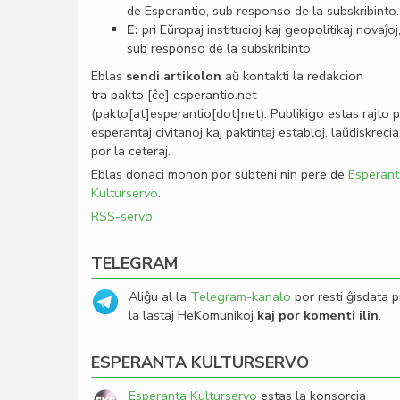
de Esperantio, sub responso de la subskribinto.
E:
pri Eŭropaj institucioj kaj geopolitikaj novaĵoj
sub responso de la subskribinto.
Eblas
sendi
artikolon
aŭ kontakti la redakcion
tra
pakto
[ĉe]
esperantio
.
net
(pakto[at]esperantio[dot]net)
. Publikigo estas rajto 
esperantaj civitanoj kaj paktintaj establoj, laŭdiskrecia
por la ceteraj.
Eblas donaci monon por subteni nin pere de
Esperant
Kulturservo
.
RSS-servo
TELEGRAM
Aliĝu al la
Telegram-kanalo
por resti ĝisdata p
la lastaj HeKomunikoj
kaj por komenti ilin
.
ESPERANTA KULTURSERVO
Esperanta Kulturservo
estas la konsorcia