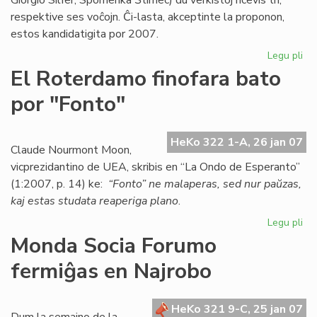
Giorgio Silfer, Spomenka Ŝtimec) du verkistoj ricevis tri,
respektive ses voĉojn. Ĉi-lasta, akceptinte la proponon,
estos kandidatigita por 2007.
Legu pli
pri
Es
El Roterdamo finofara bato
ka
por "Fonto"
po
la
No
HeKo 322 1-A, 26 jan 07
pr
Claude Nourmont Moon,
vicprezidantino de UEA, skribis en “La Ondo de Esperanto”
(1:2007, p. 14) ke:
“Fonto” ne malaperas, sed nur paŭzas,
kaj estas studata reaperiga plano
.
Legu pli
pri
El
Monda Socia Forumo
Ro
fermiĝas en Najrobo
fin
ba
po
HeKo 321 9-C, 25 jan 07
"F