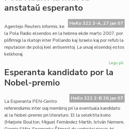
Ta
anstataŭ esperanto
de
la
Me
HeKo 322 3-A, 27 jan 07
Agentejo Reuters informis, ke
la Pola Radio elsendos en la hebrea ekde marto 2007, por
pliﬁrmigi la rilatojn inter Pollando kaj Israelo kaj por refuti la
reputacion de poloj kiel antisemitoj. La unuaj elsendoj estos
kelkhoraj.
Legu pli
pri
Po
Esperanta kandidato por la
Rad
Nobel-premio
la
he
an
HeKo 322 2-B 26 jan 07
es
La Esperanta PEN-Centro
referendumis inter siaj membroj pri la eventuala kandidato
al la Nobel-premio pri literaturo. El la selektita kvino
(Marjorie Boulton, Miguel Fernández Martín, István Nemere,