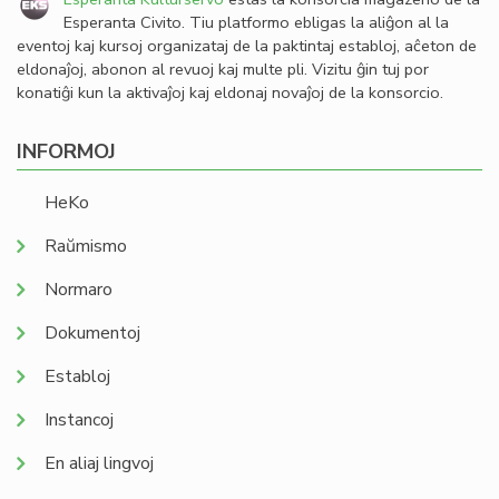
Esperanta Civito. Tiu platformo ebligas la aliĝon al la
eventoj kaj kursoj organizataj de la paktintaj establoj, aĉeton de
eldonaĵoj, abonon al revuoj kaj multe pli. Vizitu ĝin tuj por
konatiĝi kun la aktivaĵoj kaj eldonaj novaĵoj de la konsorcio.
INFORMOJ
HeKo
Raŭmismo
Normaro
Dokumentoj
Establoj
Instancoj
En aliaj lingvoj