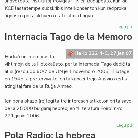
lingvotestaj institutoj troviĝas ITK en Budapeŝto, kun kiu
KCE lastatempe subskribis interkonsenton kun reciproka
agnosko pri la aktiveco rilate al nia lingvo.
Legu pli
pri
KE
Internacia Tago de la Memoro
ba
de
la
HeKo 322 4-C, 27 jan 07
Hodiaŭ oni memoras la
Civ
viktimojn de la Holokaŭsto, per la Internacia Tago dediĉita
te
al ili (rezolucio 60/7 de UN je 1 novembro 2005). Tiutage
en 1945 la pretervivintoj en la koncentrejo Auŝvico estis
atingitaj fare de la Ruĝa Armeo.
Jen bona okazo (re)legi la tre interesan artikolon pri la savo
de la 25.000 bulgaraj hebreoj en “Literatura Foiro” n-ro
221, junio 2006.
Legu pli
pri
Int
Pola Radio: la hebrea