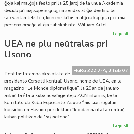
ĝoja kaj malĝoja festo pri la 25 jaroj de la unua Akademia
decido pri niaj supersignoj, mi sendas al ĝia destino la
sekvantan tekston, kiun mi skribis malĝoja kaj ĝoja por mia
persona omaĝo al ĝia subskribinto: William Auld.
Legu pli
pri
Ak
UEA ne plu neŭtralas pri
de
Usono
Es
pri
su
HeKo 322 7-A, 2 feb 07
al
Post lastatempa akra atako de
prezidanto Corsetti kontraŭ Usono, nome de UEA, en la
magazino “Le Monde diplomatique”, la 29an de januaro
ankaŭ la ŝtata kuba novaĵagentejo ACN informis, ke la
komitato de Kuba Esperanto-Asocio ﬁnis sian regulan
kunsidon en Havano per deklaro “kondamnanta la kontraŭ-
kuban politikon de Vaŝingtono”.
Legu pli
pri
UE