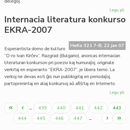
delegoj.
Legu pli
pri
No
Internacia literatura konkurso
Kap
EKRA-2007
su
si
de
HeKo 321 7-B, 22 jan 07
ko
Esperantista domo de kulturo
“D-ro Ivan Kirĉev”, Razgrad (Bulgario), anoncas internacian
literaturan konkurson pri poezio kaj humuraĵoj, originale
verkitaj en esperanto “EKRA-2007”, je libera temo. La
verkoj ne devas esti ĝis nun publikigitaj en periodaĵoj,
partoprenintaj en aliaj konkursoj aŭ aﬁŝitaj en Interneto.
Legu pli
pri
Int
Pagination
lit
Unua
Antaŭa
Paĝo
Paĝo
Paĝo
Paĝo
Aktual
439
440
441
442
443
…
ko
paĝo
paĝo
paĝo
EK
Paĝo
Paĝo
Paĝo
Paĝo
Next
Last
444
445
446
447
…
20
page
page