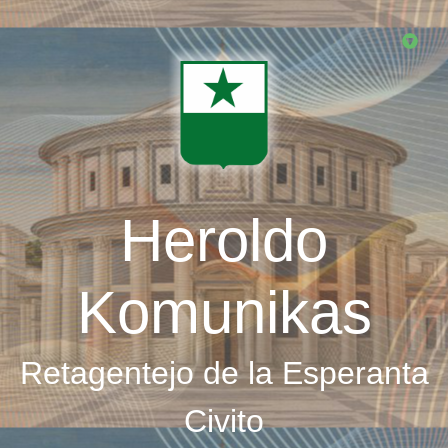
Skip
to
main
content
Heroldo
Komunikas
Retagentejo de la Esperanta
Civito