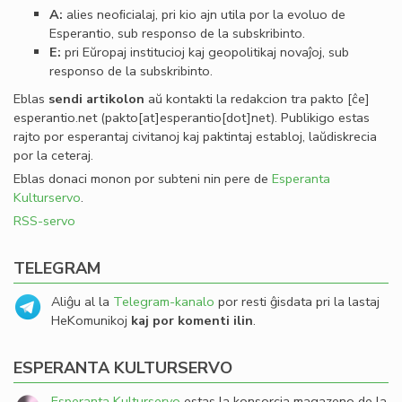
A:
alies neoﬁcialaj, pri kio ajn utila por la evoluo de
Esperantio, sub responso de la subskribinto.
E:
pri Eŭropaj institucioj kaj geopolitikaj novaĵoj, sub
responso de la subskribinto.
Eblas
sendi
artikolon
aŭ kontakti la redakcion tra
pakto
[ĉe]
esperantio
.
net
(pakto[at]esperantio[dot]net)
. Publikigo estas
rajto por esperantaj civitanoj kaj paktintaj establoj, laŭdiskrecia
por la ceteraj.
Eblas donaci monon por subteni nin pere de
Esperanta
Kulturservo
.
RSS-servo
TELEGRAM
Aliĝu al la
Telegram-kanalo
por resti ĝisdata pri la lastaj
HeKomunikoj
kaj por komenti ilin
.
ESPERANTA KULTURSERVO
Esperanta Kulturservo
estas la konsorcia magazeno de la