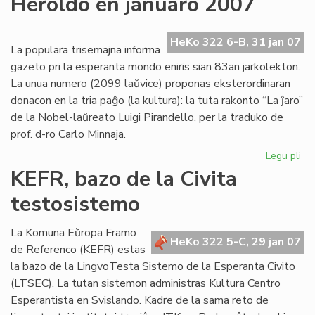
Heroldo en januaro 2007
ne
plu
ne
HeKo 322 6-B, 31 jan 07
La populara trisemajna informa
pri
gazeto pri la esperanta mondo eniris sian 83an jarkolekton.
Us
La unua numero (2099 laŭvice) proponas eksterordinaran
donacon en la tria paĝo (la kultura): la tuta rakonto “La ĵaro”
de la Nobel-laŭreato Luigi Pirandello, per la traduko de
prof. d-ro Carlo Minnaja.
Legu pli
pri
He
KEFR, bazo de la Civita
en
testosistemo
ja
20
La Komuna Eŭropa Framo
HeKo 322 5-C, 29 jan 07
de Referenco (KEFR) estas
la bazo de la LingvoTesta Sistemo de la Esperanta Civito
(LTSEC). La tutan sistemon administras Kultura Centro
Esperantista en Svislando. Kadre de la sama reto de