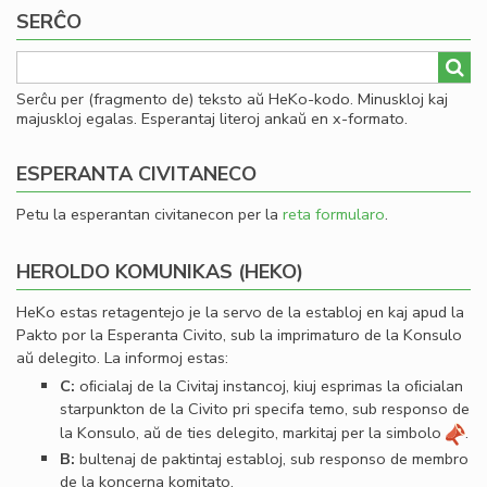
SERĈO
Serĉu per (fragmento de) teksto aŭ HeKo-kodo. Minuskloj kaj
majuskloj egalas. Esperantaj literoj ankaŭ en x-formato.
ESPERANTA CIVITANECO
Petu la esperantan civitanecon per la
reta formularo
.
HEROLDO KOMUNIKAS (HEKO)
HeKo estas retagentejo je la servo de la establoj en kaj apud la
Pakto por la Esperanta Civito, sub la imprimaturo de la Konsulo
aŭ delegito. La informoj estas:
C:
oﬁcialaj de la Civitaj instancoj, kiuj esprimas la oﬁcialan
starpunkton de la Civito pri specifa temo, sub responso de
la Konsulo, aŭ de ties delegito, markitaj per la simbolo
.
B:
bultenaj de paktintaj establoj, sub responso de membro
de la koncerna komitato.