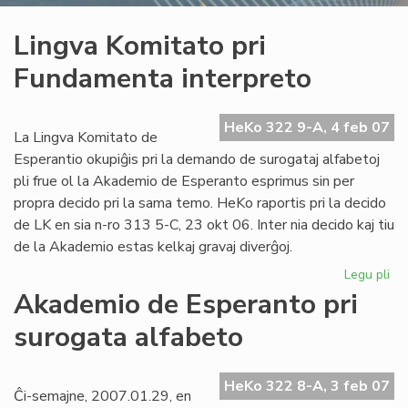
Lingva Komitato pri
Fundamenta interpreto
HeKo 322 9-A, 4 feb 07
La Lingva Komitato de
Esperantio okupiĝis pri la demando de surogataj alfabetoj
pli frue ol la Akademio de Esperanto esprimus sin per
propra decido pri la sama temo. HeKo raportis pri la decido
de LK en sia n-ro 313 5-C, 23 okt 06. Inter nia decido kaj tiu
de la Akademio estas kelkaj gravaj diverĝoj.
Legu pli
pri
Li
Akademio de Esperanto pri
Ko
surogata alfabeto
pri
Fu
int
HeKo 322 8-A, 3 feb 07
Ĉi-semajne, 2007.01.29, en