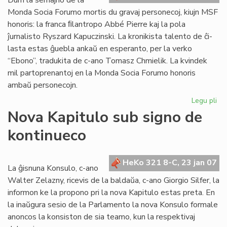
Dum la semajno de la
Monda Socia Forumo mortis du gravaj personecoj, kiujn MSF
honoris: la franca ﬁlantropo Abbé Pierre kaj la pola
ĵurnalisto Ryszard Kapuczinski. La kronikista talento de ĉi-
lasta estas ĝuebla ankaŭ en esperanto, per la verko
“Ebono”, tradukita de c-ano Tomasz Chmielik. La kvindek
mil partoprenantoj en la Monda Socia Forumo honoris
ambaŭ personecojn.
Legu pli
pri
Mo
Nova Kapitulo sub signo de
So
kontinueco
Fo
fe
en
HeKo 321 8-C, 23 jan 07
Na
La ĝisnuna Konsulo, c-ano
Walter Zelazny, ricevis de la baldaŭa, c-ano Giorgio Silfer, la
informon ke la propono pri la nova Kapitulo estas preta. En
la inaŭgura sesio de la Parlamento la nova Konsulo formale
anoncos la konsiston de sia teamo, kun la respektivaj