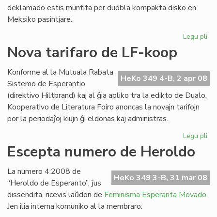
deklamado estis muntita per duobla kompakta disko en
Meksiko pasintjare.
Legu pli
pri
Ofi
Nova tarifaro de LF-koop
ko
de
Konforme al la Mutuala Rabata
ME
HeKo 349 4-B, 2 apr 08
Sistemo de Esperantio
(direktivo Hiltbrand) kaj al ĝia apliko tra la edikto de Dualo,
Kooperativo de Literatura Foiro anoncas la novajn tarifojn
por la periodaĵoj kiujn ĝi eldonas kaj administras.
Legu pli
pri
No
Escepta numero de Heroldo
tar
de
La numero 4:2008 de
LF-
HeKo 349 3-B, 31 mar 08
“Heroldo de Esperanto”, ĵus
ko
dissendita, ricevis laŭdon de
Feminisma Esperanta Movado
.
Jen ilia interna komuniko al la membraro: