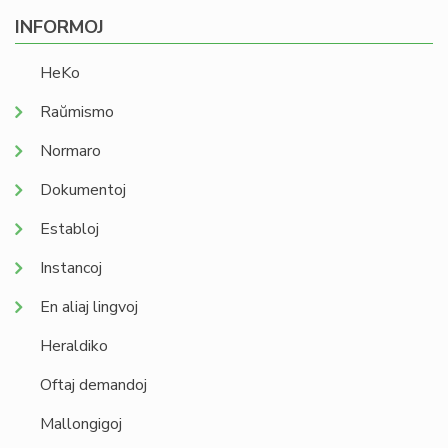
INFORMOJ
HeKo
Raŭmismo
Normaro
Dokumentoj
Establoj
Instancoj
En aliaj lingvoj
Heraldiko
Oftaj demandoj
Mallongigoj