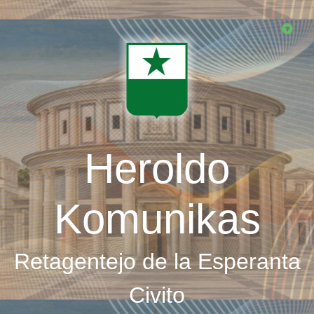
Skip
to
main
content
Heroldo
Komunikas
Retagentejo de la Esperanta
Civito