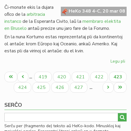
de
Ĉi-monate ekis la dujara
Gio
HeKo 348 4-C, 20 mar 08
oﬁco de la
arbitracia
Sil
instanco
de la Esperanta Civito, laŭ la
membraro elektita
en Bruselo
antaŭ precize unu jaro fare de la Forumo.
En la nuna Kortumo estas reprezentataj pli da kontinentoj
ol antaŭe: krom Eŭropo kaj Oceanio, ankaŭ Ameriko. Kaj
estas pli da virinoj ol antaŭe: du el kvin.
Legu pli
pri
Eko
Pagination
la
Unua
Antaŭa
Paĝo
Paĝo
Paĝo
Paĝo
Aktual
419
420
421
422
423
…
no
paĝo
paĝo
paĝo
Ko
Paĝo
Paĝo
Paĝo
Paĝo
Next
Last
424
425
426
427
…
page
page
SERĈO
Serĉu per (fragmento de) teksto aŭ HeKo-kodo. Minuskloj kaj