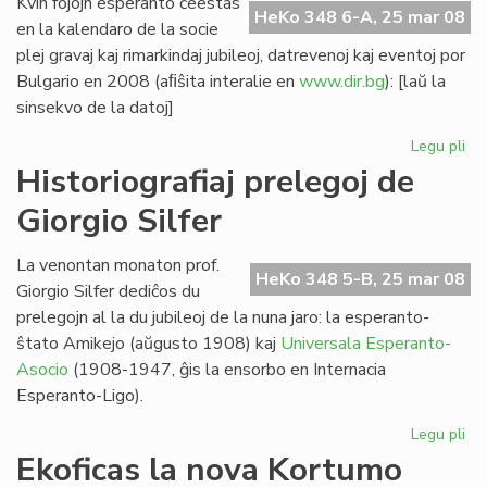
Kvin fojojn esperanto ĉeestas
HeKo 348 6-A, 25 mar 08
en la kalendaro de la socie
plej gravaj kaj rimarkindaj jubileoj, datrevenoj kaj eventoj por
Bulgario en 2008 (aﬁŝita interalie en
www.dir.bg
): [laŭ la
sinsekvo de la datoj]
Legu pli
pri
Kvi
Historiografiaj prelegoj de
ev
Giorgio Silfer
en
la
bu
La venontan monaton prof.
HeKo 348 5-B, 25 mar 08
ka
Giorgio Silfer dediĉos du
prelegojn al la du jubileoj de la nuna jaro: la esperanto-
ŝtato Amikejo (aŭgusto 1908) kaj
Universala Esperanto-
Asocio
(1908-1947, ĝis la ensorbo en Internacia
Esperanto-Ligo).
Legu pli
pri
His
Ekoficas la nova Kortumo
pre