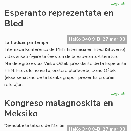
Legu pli
pri
Afr
Esperanto reprezentata en
Es
Bled
Ins
ofi
ag
HeKo 348 9-B, 27 mar 08
La tradicia, printempa
Internacia Konferenco de PEN Internacia en Bled (Slovenio)
vidas ankaŭ ĉi-jare la ĉeeston de la esperanto-literaturo.
Nia delegito estas Vinko Oŝlak, prezidanto de la Esperanta
PEN. Filozofo, eseisto, oratoro plurfaceta, c-ano Oŝlak
(eksa senatano de la blanka grupo) prezentis propran
referaĵon.
Legu pli
pri
Es
Kongreso malagnoskita en
re
Meksiko
en
Bl
“Sendube la laboro de Martin
HeKo 348 8-B, 27 mar 08