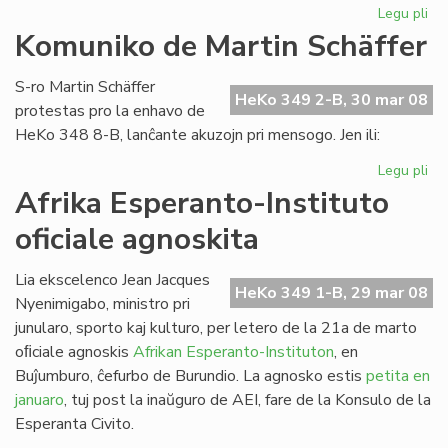
Legu pli
pri
Es
Komuniko de Martin Schäffer
nu
de
S-ro Martin Schäffer
He
HeKo 349 2-B, 30 mar 08
protestas pro la enhavo de
HeKo 348 8-B, lanĉante akuzojn pri mensogo. Jen ili:
Legu pli
pri
Ko
Afrika Esperanto-Instituto
de
oficiale agnoskita
Mar
Sc
Lia ekscelenco Jean Jacques
HeKo 349 1-B, 29 mar 08
Nyenimigabo, ministro pri
junularo, sporto kaj kulturo, per letero de la 21a de marto
oﬁciale agnoskis
Afrikan Esperanto-Instituton
, en
Buĵumburo, ĉefurbo de Burundio. La agnosko estis
petita en
januaro
, tuj post la inaŭguro de AEI, fare de la Konsulo de la
Esperanta Civito.