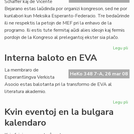
Schäffer kaj de Vicente
Bejarano estas laŭdinda por organizi kongreson, sed ne por
kunlabori kun Meksika Esperanto-Federacio. Tre bedaŭrinde
ili ne respektis la petojn de MEF pri la enhavo de la
programo. Ili estis tute fermitaj aŭdi alies ideojn kaj fermis
pordojn de la Kongreso al prelegantoj ekster sia plaĉo.
Legu pli
pri
Ko
Interna baloto en EVA
ma
en
La membraro de
Me
HeKo 348 7-A, 26 mar 08
Esperantlingva Verkista
Asocio estas balotanta pri la transformo de EVA al
literatura akademio.
Legu pli
pri
Int
Kvin eventoj en la bulgara
ba
kalendaro
en
EV