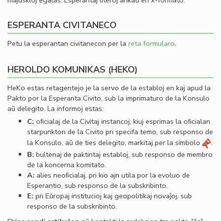
majuskloj egalas. Esperantaj literoj ankaŭ en x-formato.
ESPERANTA CIVITANECO
Petu la esperantan civitanecon per la
reta formularo
.
HEROLDO KOMUNIKAS (HEKO)
HeKo estas retagentejo je la servo de la establoj en kaj apud la
Pakto por la Esperanta Civito, sub la imprimaturo de la Konsulo
aŭ delegito. La informoj estas:
C:
oﬁcialaj de la Civitaj instancoj, kiuj esprimas la oﬁcialan
starpunkton de la Civito pri specifa temo, sub responso de
la Konsulo, aŭ de ties delegito, markitaj per la simbolo
.
B:
bultenaj de paktintaj establoj, sub responso de membro
de la koncerna komitato.
A:
alies neoﬁcialaj, pri kio ajn utila por la evoluo de
Esperantio, sub responso de la subskribinto.
E:
pri Eŭropaj institucioj kaj geopolitikaj novaĵoj, sub
responso de la subskribinto.