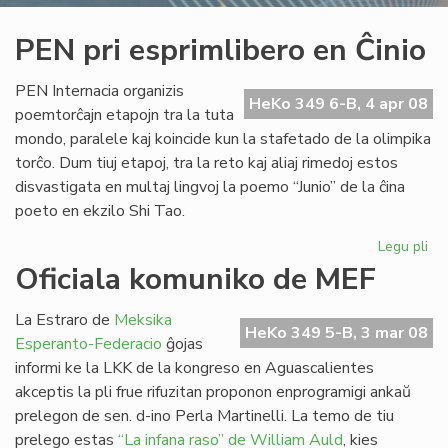
PEN pri esprimlibero en Ĉinio
PEN Internacia organizis
HeKo 349 6-B, 4 apr 08
poemtorĉajn etapojn tra la tuta
mondo, paralele kaj koincide kun la stafetado de la olimpika
torĉo. Dum tiuj etapoj, tra la reto kaj aliaj rimedoj estos
disvastigata en multaj lingvoj la poemo “Junio” de la ĉina
poeto en ekzilo Shi Tao.
Legu pli
pri
PE
Oficiala komuniko de MEF
pri
esp
La Estraro de
Meksika
en
HeKo 349 5-B, 3 mar 08
Esperanto-Federacio
ĝojas
Ĉin
informi ke la LKK de la kongreso en Aguascalientes
akceptis la pli frue rifuzitan proponon enprogramigi ankaŭ
prelegon de sen. d-ino Perla Martinelli. La temo de tiu
prelego estas
“La infana raso” de William Auld
, kies