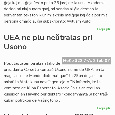
ĝoja kaj malĝoja festo pri la 25 jaroj de la unua Akademia
decido pri niaj supersignoj, mi sendas al ĝia destino la
sekvantan tekston, kiun mi skribis malĝoja kaj ĝoja por mia
persona omaĝo al ĝia subskribinto: William Auld.
Legu pli
pri
Ak
UEA ne plu neŭtralas pri
de
Usono
Es
pri
su
HeKo 322 7-A, 2 feb 07
al
Post lastatempa akra atako de
prezidanto Corsetti kontraŭ Usono, nome de UEA, en la
magazino “Le Monde diplomatique”, la 29an de januaro
ankaŭ la ŝtata kuba novaĵagentejo ACN informis, ke la
komitato de Kuba Esperanto-Asocio ﬁnis sian regulan
kunsidon en Havano per deklaro “kondamnanta la kontraŭ-
kuban politikon de Vaŝingtono”.
Legu pli
pri
UE