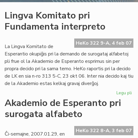
Lingva Komitato pri
Fundamenta interpreto
HeKo 322 9-A, 4 feb 07
La Lingva Komitato de
Esperantio okupiĝis pri la demando de surogataj alfabetoj
pli frue ol la Akademio de Esperanto esprimus sin per
propra decido pri la sama temo. HeKo raportis pri la decido
de LK en sia n-ro 313 5-C, 23 okt 06. Inter nia decido kaj tiu
de la Akademio estas kelkaj gravaj diverĝoj.
Legu pli
pri
Li
Akademio de Esperanto pri
Ko
surogata alfabeto
pri
Fu
int
HeKo 322 8-A, 3 feb 07
Ĉi-semajne, 2007.01.29, en