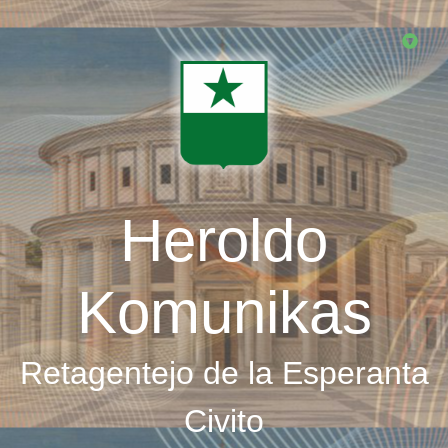
Skip
to
main
content
Heroldo
Komunikas
Retagentejo de la Esperanta
Civito