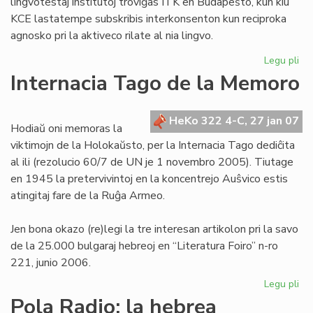
lingvotestaj institutoj troviĝas ITK en Budapeŝto, kun kiu
KCE lastatempe subskribis interkonsenton kun reciproka
agnosko pri la aktiveco rilate al nia lingvo.
Legu pli
pri
KE
Internacia Tago de la Memoro
ba
de
la
HeKo 322 4-C, 27 jan 07
Hodiaŭ oni memoras la
Civ
viktimojn de la Holokaŭsto, per la Internacia Tago dediĉita
te
al ili (rezolucio 60/7 de UN je 1 novembro 2005). Tiutage
en 1945 la pretervivintoj en la koncentrejo Auŝvico estis
atingitaj fare de la Ruĝa Armeo.
Jen bona okazo (re)legi la tre interesan artikolon pri la savo
de la 25.000 bulgaraj hebreoj en “Literatura Foiro” n-ro
221, junio 2006.
Legu pli
pri
Int
Pola Radio: la hebrea