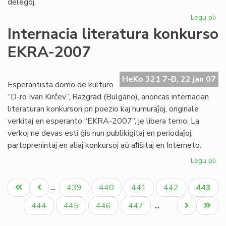
delegoj.
Legu pli
pri
No
Internacia literatura konkurso
Kap
EKRA-2007
su
si
de
HeKo 321 7-B, 22 jan 07
ko
Esperantista domo de kulturo
“D-ro Ivan Kirĉev”, Razgrad (Bulgario), anoncas internacian
literaturan konkurson pri poezio kaj humuraĵoj, originale
verkitaj en esperanto “EKRA-2007”, je libera temo. La
verkoj ne devas esti ĝis nun publikigitaj en periodaĵoj,
partoprenintaj en aliaj konkursoj aŭ aﬁŝitaj en Interneto.
Legu pli
pri
Int
Pagination
lit
Unua
Antaŭa
Paĝo
Paĝo
Paĝo
Paĝo
Aktual
439
440
441
442
443
…
ko
paĝo
paĝo
paĝo
EK
Paĝo
Paĝo
Paĝo
Paĝo
Next
Last
444
445
446
447
…
20
page
page