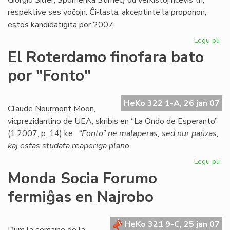
Giorgio Silfer, Spomenka Ŝtimec) du verkistoj ricevis tri,
respektive ses voĉojn. Ĉi-lasta, akceptinte la proponon,
estos kandidatigita por 2007.
Legu pli
pri
Es
El Roterdamo finofara bato
ka
por "Fonto"
po
la
No
HeKo 322 1-A, 26 jan 07
pr
Claude Nourmont Moon,
vicprezidantino de UEA, skribis en “La Ondo de Esperanto”
(1:2007, p. 14) ke:
“Fonto” ne malaperas, sed nur paŭzas,
kaj estas studata reaperiga plano
.
Legu pli
pri
El
Monda Socia Forumo
Ro
fermiĝas en Najrobo
fin
ba
po
HeKo 321 9-C, 25 jan 07
"F