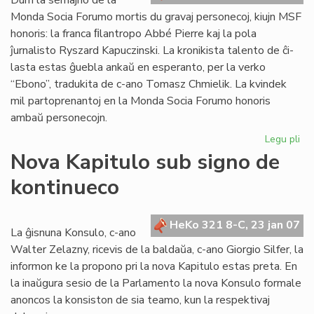
Dum la semajno de la
Monda Socia Forumo mortis du gravaj personecoj, kiujn MSF
honoris: la franca ﬁlantropo Abbé Pierre kaj la pola
ĵurnalisto Ryszard Kapuczinski. La kronikista talento de ĉi-
lasta estas ĝuebla ankaŭ en esperanto, per la verko
“Ebono”, tradukita de c-ano Tomasz Chmielik. La kvindek
mil partoprenantoj en la Monda Socia Forumo honoris
ambaŭ personecojn.
Legu pli
pri
Mo
Nova Kapitulo sub signo de
So
kontinueco
Fo
fe
en
HeKo 321 8-C, 23 jan 07
Na
La ĝisnuna Konsulo, c-ano
Walter Zelazny, ricevis de la baldaŭa, c-ano Giorgio Silfer, la
informon ke la propono pri la nova Kapitulo estas preta. En
la inaŭgura sesio de la Parlamento la nova Konsulo formale
anoncos la konsiston de sia teamo, kun la respektivaj