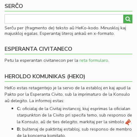
SERĈO
Serĉu per (fragmento de) teksto aŭ HeKo-kodo. Minuskloj kaj
majuskloj egalas. Esperantaj literoj ankaŭ en x-formato.
ESPERANTA CIVITANECO
Petu la esperantan civitanecon per la
reta formularo
.
HEROLDO KOMUNIKAS (HEKO)
HeKo estas retagentejo je la servo de la establoj en kaj apud la
Pakto por la Esperanta Civito, sub la imprimaturo de la Konsulo
aŭ delegito. La informoj estas:
C:
oﬁcialaj de la Civitaj instancoj, kiuj esprimas la oﬁcialan
starpunkton de la Civito pri specifa temo, sub responso de
la Konsulo, aŭ de ties delegito, markitaj per la simbolo
.
B:
bultenaj de paktintaj establoj, sub responso de membro
de la koncerna komitato.