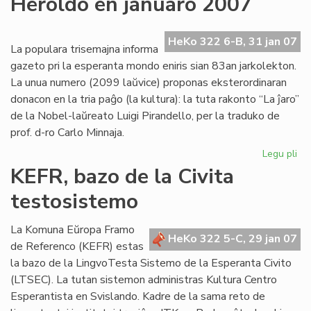
Heroldo en januaro 2007
ne
plu
ne
HeKo 322 6-B, 31 jan 07
La populara trisemajna informa
pri
gazeto pri la esperanta mondo eniris sian 83an jarkolekton.
Us
La unua numero (2099 laŭvice) proponas eksterordinaran
donacon en la tria paĝo (la kultura): la tuta rakonto “La ĵaro”
de la Nobel-laŭreato Luigi Pirandello, per la traduko de
prof. d-ro Carlo Minnaja.
Legu pli
pri
He
KEFR, bazo de la Civita
en
testosistemo
ja
20
La Komuna Eŭropa Framo
HeKo 322 5-C, 29 jan 07
de Referenco (KEFR) estas
la bazo de la LingvoTesta Sistemo de la Esperanta Civito
(LTSEC). La tutan sistemon administras Kultura Centro
Esperantista en Svislando. Kadre de la sama reto de