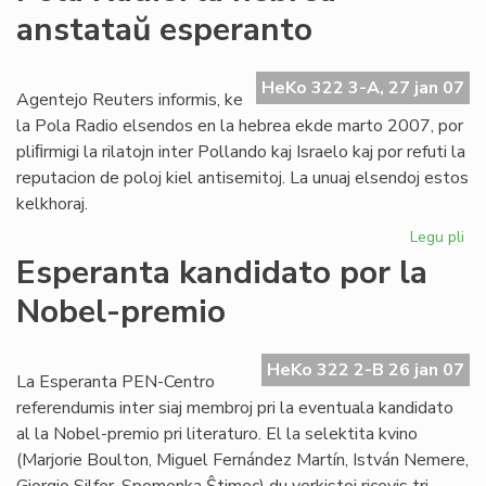
Ta
anstataŭ esperanto
de
la
Me
HeKo 322 3-A, 27 jan 07
Agentejo Reuters informis, ke
la Pola Radio elsendos en la hebrea ekde marto 2007, por
pliﬁrmigi la rilatojn inter Pollando kaj Israelo kaj por refuti la
reputacion de poloj kiel antisemitoj. La unuaj elsendoj estos
kelkhoraj.
Legu pli
pri
Po
Esperanta kandidato por la
Rad
Nobel-premio
la
he
an
HeKo 322 2-B 26 jan 07
es
La Esperanta PEN-Centro
referendumis inter siaj membroj pri la eventuala kandidato
al la Nobel-premio pri literaturo. El la selektita kvino
(Marjorie Boulton, Miguel Fernández Martín, István Nemere,