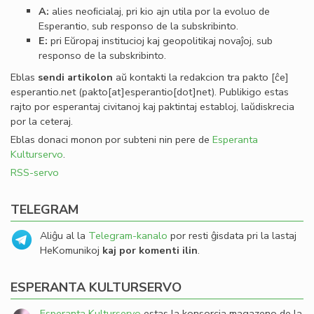
A:
alies neoﬁcialaj, pri kio ajn utila por la evoluo de
Esperantio, sub responso de la subskribinto.
E:
pri Eŭropaj institucioj kaj geopolitikaj novaĵoj, sub
responso de la subskribinto.
Eblas
sendi
artikolon
aŭ kontakti la redakcion tra
pakto
[ĉe]
esperantio
.
net
(pakto[at]esperantio[dot]net)
. Publikigo estas
rajto por esperantaj civitanoj kaj paktintaj establoj, laŭdiskrecia
por la ceteraj.
Eblas donaci monon por subteni nin pere de
Esperanta
Kulturservo
.
RSS-servo
TELEGRAM
Aliĝu al la
Telegram-kanalo
por resti ĝisdata pri la lastaj
HeKomunikoj
kaj por komenti ilin
.
ESPERANTA KULTURSERVO
Esperanta Kulturservo
estas la konsorcia magazeno de la