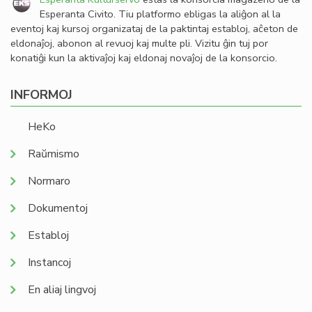
Esperanta Civito. Tiu platformo ebligas la aliĝon al la
eventoj kaj kursoj organizataj de la paktintaj establoj, aĉeton de
eldonaĵoj, abonon al revuoj kaj multe pli. Vizitu ĝin tuj por
konatiĝi kun la aktivaĵoj kaj eldonaj novaĵoj de la konsorcio.
INFORMOJ
HeKo
Raŭmismo
Normaro
Dokumentoj
Establoj
Instancoj
En aliaj lingvoj