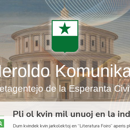
eroldo Komunik
etagentejo de la Esperanta Civi
Pli ol kvin mil unuoj en la in
Dum kvindek kvin jarkolektoj en “Literatura Foiro” aperis pli