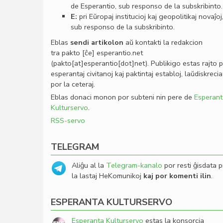
de Esperantio, sub responso de la subskribinto.
E:
pri Eŭropaj institucioj kaj geopolitikaj novaĵoj
sub responso de la subskribinto.
Eblas
sendi
artikolon
aŭ kontakti la redakcion
tra
pakto
[ĉe]
esperantio
.
net
(pakto[at]esperantio[dot]net)
. Publikigo estas rajto 
esperantaj civitanoj kaj paktintaj establoj, laŭdiskrecia
por la ceteraj.
Eblas donaci monon por subteni nin pere de
Esperant
Kulturservo
.
RSS-servo
TELEGRAM
Aliĝu al la
Telegram-kanalo
por resti ĝisdata p
la lastaj HeKomunikoj
kaj por komenti ilin
.
ESPERANTA KULTURSERVO
Esperanta Kulturservo
estas la konsorcia