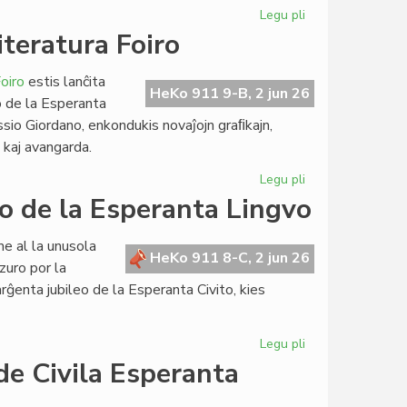
Legu pli
pri
Ekis
iteratura Foiro
la
rekupero
oiro
estis lanĉita
de
HeKo 911 9-B, 2 jun 26
o de la Esperanta
la
ssio Giordano, enkondukis novaĵojn graﬁkajn,
konstruoj
a kaj avangarda.
en
Svedio
Legu pli
pri
Plene
go de la Esperanta Lingvo
renovigita
retejo
e al la unusola
por
HeKo 911 8-C, 2 jun 26
zuro por la
Literatura
ĝenta jubileo de la Esperanta Civito, kies
Foiro
Legu pli
pri
Jubilee
de Civila Esperanta
arĝenta
la