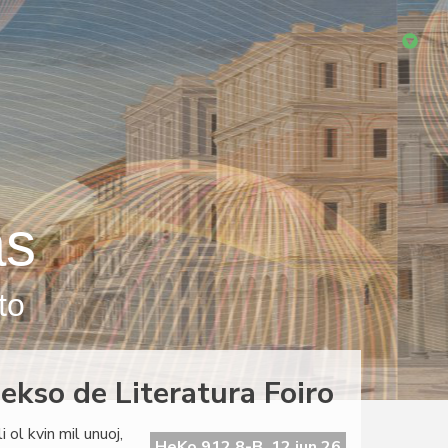
as
to
dekso de Literatura Foiro
 ol kvin mil unuoj,
HeKo 912 8-B, 12 jun 26