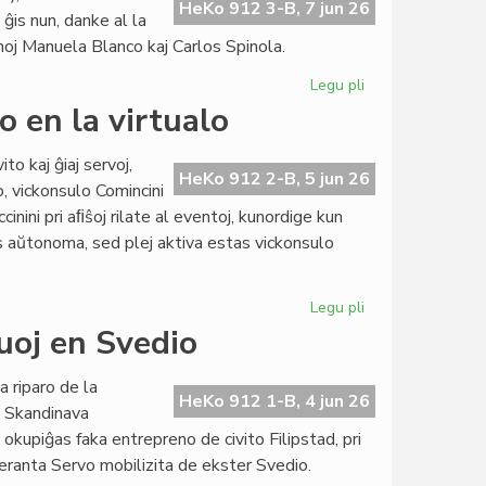
esperanta
HeKo 912 3-B, 7 jun 26
is nun, danke al la
literaturo":
noj Manuela Blanco kaj Carlos Spinola.
sesdek
ĉapitroj
Legu pli
pri
NaturAmika
o en la virtualo
KulturSemajno
pli
to kaj ĝiaj servoj,
sukcesa
HeKo 912 2-B, 5 jun 26
o, vickonsulo Comincini
ol
iccinini pri aﬁŝoj rilate al eventoj, kunordige kun
kutime
as aŭtonoma, sed plej aktiva estas vickonsulo
Legu pli
pri
Daŭras
ruoj en Svedio
la
konsorcia
a riparo de la
ekspansio
HeKo 912 1-B, 4 jun 26
a Skandinava
en
upiĝas faka entrepreno de civito Filipstad, pri
la
speranta Servo mobilizita de ekster Svedio.
virtualo