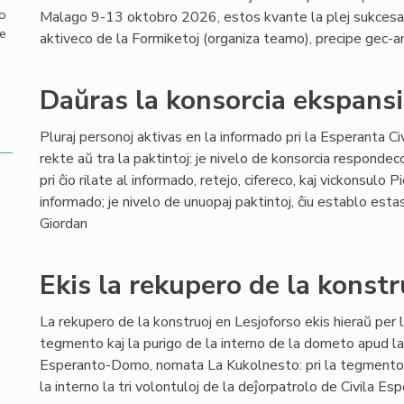
mo
Malago 9-13 oktobro 2026, estos kvante la plej sukcesa ĝ
de
aktiveco de la Formiketoj (organiza teamo), precipe gec-a
Daŭras la konsorcia ekspansi
Pluraj personoj aktivas en la informado pri la Esperanta Civi
rekte aŭ tra la paktintoj: je nivelo de konsorcia respondec
pri ĉio rilate al informado, retejo, cifereco, kaj vickonsulo P
informado; je nivelo de unuopaj paktintoj, ĉiu establo est
Giordan
Ekis la rekupero de la konst
La rekupero de la konstruoj en Lesjoforso ekis hieraŭ per l
tegmento kaj la purigo de la interno de la dometo apud l
Esperanto-Domo, nomata La Kukolnesto: pri la tegmento ok
la interno la tri volontuloj de la deĵorpatrolo de Civila E