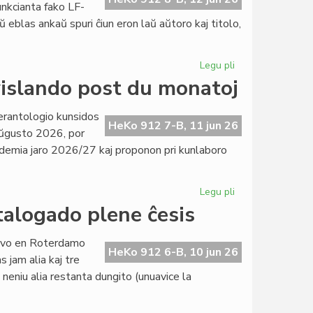
funkcianta fako LF-
ŭ eblas ankaŭ spuri ĉiun eron laŭ aŭtoro kaj titolo,
Legu pli
pri
Pli
islando post du monatoj
ol
kvin
erantologio kunsidos
mil
HeKo 912 7-B, 11 jun 26
ŭgusto 2026, por
unuoj
kademia jaro 2026/27 kaj proponon pri kunlaboro
en
la
indekso
Legu pli
pri
de
EIE-
talogado plene ĉesis
Literatura
Komitato
Foiro
kunsidos
servo en Roterdamo
en
HeKo 912 6-B, 10 jun 26
 jam alia kaj tre
Svislando
 neniu alia restanta dungito (unuavice la
post
du
monatoj