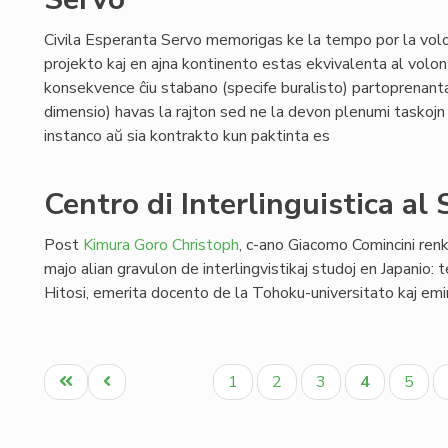
Civila Esperanta Servo memorigas ke la tempo por la volo
projekto kaj en ajna kontinento estas ekvivalenta al volo
konsekvence ĉiu stabano (specife buralisto) partoprenant
dimensio) havas la rajton sed ne la devon plenumi taskojn 
instanco aŭ sia kontrakto kun paktinta es
Centro di Interlinguistica al
Post
Kimura Goro Christoph
, c-ano Giacomo Comincini ren
majo alian gravulon de interlingvistikaj studoj en Japanio: 
Hitosi, emerita docento de la Tohoku-universitato kaj em
Pagination
Unua
Antaŭa
Paĝo
Paĝo
Paĝo
Aktuala
Paĝo
1
2
3
4
5
paĝo
paĝo
paĝo