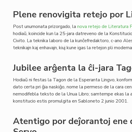
Plene renovigita retejo por L
Post unumonata prizorgado, la
nova retejo de Literatura F
hodiaŭ, koincide kun la 25-jara datreveno de la Konstituci
Civito. La teknika laboro de la kunĉefredaktoro, c-ano Ale
teknikajn kaj enhavajn, kiuj kune igas la retejon pli modern
Jubilee arĝenta la ĉi-jara Ta
Hodiaŭ ni festas la Tagon de la Esperanta Lingvo, konform
dato certa pri ĝia naskiĝo, nome la permeso de la cara cen
nemodifebla teksto de la Unua Libro; samtempe ekas la ar
konstitucio estis promulgita en Sabloneto 2 junio 2001.
Atentigo por deĵorantoj ene 
Servo