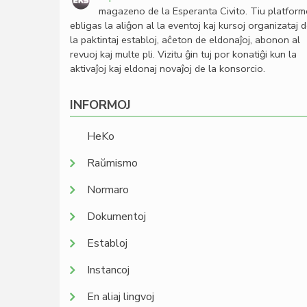
magazeno de la Esperanta Civito. Tiu platfor
ebligas la aliĝon al la eventoj kaj kursoj organizataj 
la paktintaj establoj, aĉeton de eldonaĵoj, abonon al
revuoj kaj multe pli. Vizitu ĝin tuj por konatiĝi kun la
aktivaĵoj kaj eldonaj novaĵoj de la konsorcio.
INFORMOJ
HeKo
Raŭmismo
Normaro
Dokumentoj
Establoj
Instancoj
En aliaj lingvoj