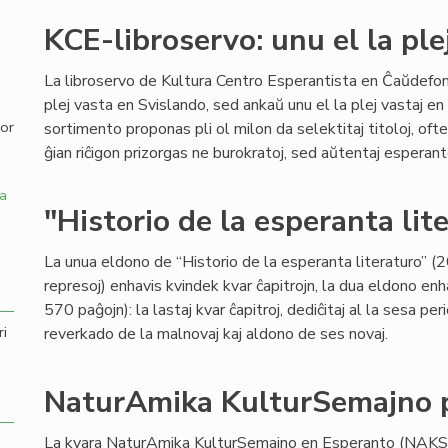
KCE-libroservo: unu el la ple
,
La libroservo de Kultura Centro Esperantista en Ĉaŭdefo
plej vasta en Svislando, sed ankaŭ unu el la plej vastaj en
por
sortimento proponas pli ol milon da selektitaj titoloj, ofte 
ĝian riĉigon prizorgas ne burokratoj, sed aŭtentaj espera
a
"Historio de la esperanta lit
La unua eldono de “Historio de la esperanta literaturo” (2
represoj) enhavis kvindek kvar ĉapitrojn, la dua eldono e
570 paĝojn): la lastaj kvar ĉapitroj, dediĉitaj al la sesa 
ri
reverkado de la malnovaj kaj aldono de ses novaj.
NaturAmika KulturSemajno p
La kvara NaturAmika KulturSemajno en Esperanto (NAKS