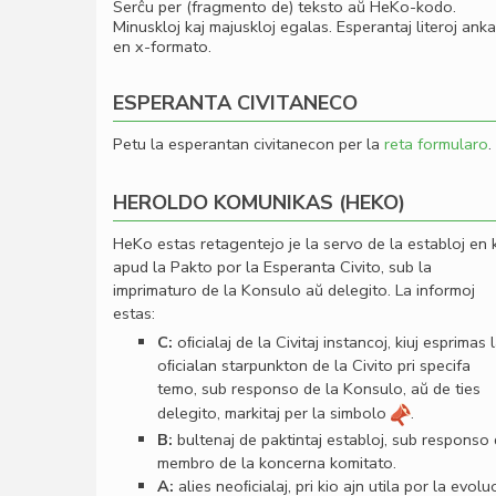
Serĉu per (fragmento de) teksto aŭ HeKo-kodo.
Minuskloj kaj majuskloj egalas. Esperantaj literoj ank
en x-formato.
ESPERANTA CIVITANECO
Petu la esperantan civitanecon per la
reta formularo
.
HEROLDO KOMUNIKAS (HEKO)
HeKo estas retagentejo je la servo de la establoj en 
apud la Pakto por la Esperanta Civito, sub la
imprimaturo de la Konsulo aŭ delegito. La informoj
estas:
C:
oﬁcialaj de la Civitaj instancoj, kiuj esprimas 
oﬁcialan starpunkton de la Civito pri specifa
temo, sub responso de la Konsulo, aŭ de ties
delegito, markitaj per la simbolo
.
B:
bultenaj de paktintaj establoj, sub responso
membro de la koncerna komitato.
A:
alies neoﬁcialaj, pri kio ajn utila por la evolu