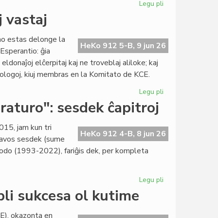
Legu pli
pri
Libroservo
j vastaj
duone
paŭzas,
no estas delonge la
katalogado
HeKo 912 5-B, 9 jun 26
 Esperantio: ĝia
plene
eldonaĵoj elĉerpitaj kaj ne troveblaj aliloke; kaj
ĉesis
ntologoj, kiuj membras en la Komitato de KCE.
Legu pli
pri
KCE-
eraturo": sesdek ĉapitroj
libroservo:
unu
015, jam kun tri
el
HeKo 912 4-B, 8 jun 26
nhavos sesdek (sume
la
periodo (1993-2022), fariĝis dek, per kompleta
plej
vastaj
Legu pli
pri
"Historio
li sukcesa ol kutime
de
la
E), okazonta en