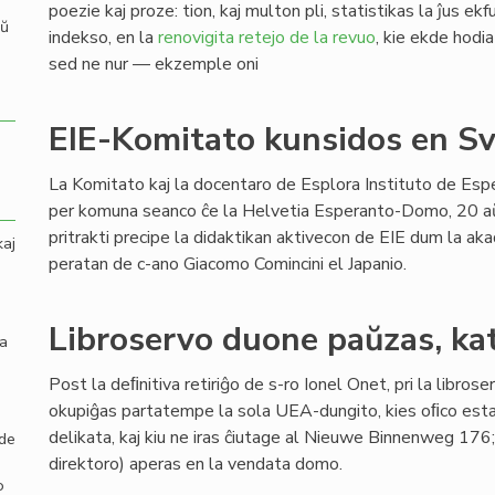
poezie kaj proze: tion, kaj multon pli, statistikas la ĵus ek
aŭ
indekso, en la
renovigita retejo de la revuo
, kie ekde hodia
sed ne nur — ekzemple oni
EIE-Komitato kunsidos en Sv
La Komitato kaj la docentaro de Esplora Instituto de Esp
per komuna seanco ĉe la Helvetia Esperanto-Domo, 20 a
pritrakti precipe la didaktikan aktivecon de EIE dum la a
kaj
peratan de c-ano Giacomo Comincini el Japanio.
Libroservo duone paŭzas, ka
la
Post la deﬁnitiva retiriĝo de s-ro Ionel Onet, pri la libro
okupiĝas partatempe la sola UEA-dungito, kies oﬁco estas
delikata, kaj kiu ne iras ĉiutage al Nieuwe Binnenweg 176;
 de
direktoro) aperas en la vendata domo.
o