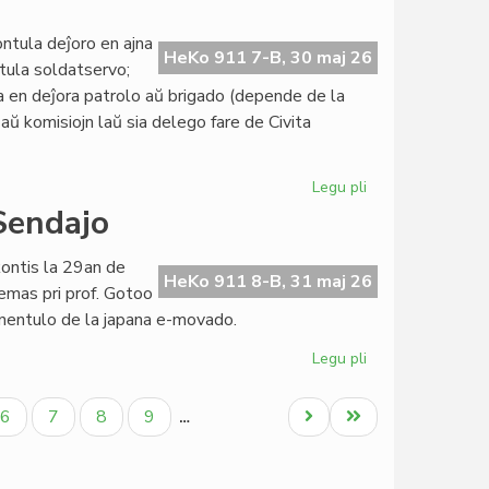
ĉi-
jara
ntula deĵoro en ajna
HeKo 911 7-B, 30 maj 26
Tago
ntula soldatservo;
de
a en deĵora patrolo aŭ brigado (depende de la
la
aŭ komisiojn laŭ sia delego fare de Civita
Esperanta
Lingvo
Legu pli
pri
Atentigo
 Sendajo
por
deĵorantoj
kontis la 29an de
ene
HeKo 911 8-B, 31 maj 26
temas pri prof. Gotoo
de
inentulo de la japana e-movado.
Civila
Esperanta
Legu pli
pri
Servo
Centro
di
Paĝo
Paĝo
Paĝo
Paĝo
Next
Last
6
7
8
9
…
Interlinguistica
page
page
al
Sendajo