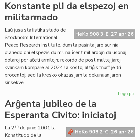
Si
Konstante pli da elspezoj en
en
militarmado
hib
fo
pr
Laŭ ĵusa statistika studo de
HeKo 908 3-E, 27 apr 26
fu
Stockholm International
om
Peace Research Institute, dum la pasinta jaro sur nia
planedo oni elspezis du mil naŭcent miliardojn da usonaj
dolaroj por aĉeti armilojn: rekordo de post multaj jaroj,
kvankam kompare al 2024 la kostoj altiĝis “nur” je tri
procentoj; sed la kresko okazas jam la dekunuan jaron
sinsekve.
Legu pli
pri
Ko
Arĝenta jubileo de la
pli
Esperanta Civito: iniciatoj
da
els
en
an
La 2
de junio 2001 la
HeKo 908 2-C, 26 apr 26
mi
Konstitucio de la