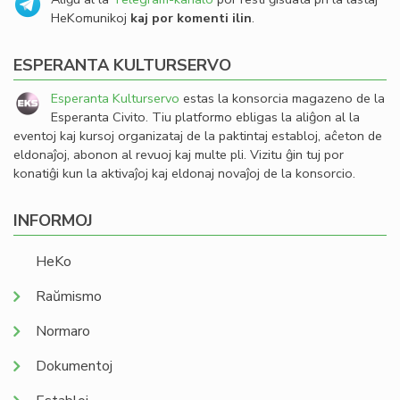
HeKomunikoj
kaj por komenti ilin
.
ESPERANTA KULTURSERVO
Esperanta Kulturservo
estas la konsorcia magazeno de la
Esperanta Civito. Tiu platformo ebligas la aliĝon al la
eventoj kaj kursoj organizataj de la paktintaj establoj, aĉeton de
eldonaĵoj, abonon al revuoj kaj multe pli. Vizitu ĝin tuj por
konatiĝi kun la aktivaĵoj kaj eldonaj novaĵoj de la konsorcio.
INFORMOJ
HeKo
Raŭmismo
Normaro
Dokumentoj