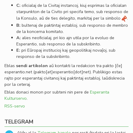
C:
oﬁcialaj de la Civitaj instancoj, kiuj esprimas la oﬁcialan
starpunkton de la Civito pri specifa temo, sub responso de
la Konsulo, aŭ de ties delegito, markitaj per la simbolo
.
B:
bultenaj de paktintaj establoj, sub responso de membro
de la koncerna komitato.
A:
alies neoﬁcialaj, pri kio ajn utila por la evoluo de
Esperantio, sub responso de la subskribinto.
E:
pri Eŭropaj institucioj kaj geopolitikaj novaĵoj, sub
responso de la subskribinto.
Eblas
sendi
artikolon
aŭ kontakti la redakcion tra
pakto
[ĉe]
esperantio
.
net
(pakto[at]esperantio[dot]net)
. Publikigo estas
rajto por esperantaj civitanoj kaj paktintaj establoj, laŭdiskrecia
por la ceteraj.
Eblas donaci monon por subteni nin pere de
Esperanta
Kulturservo
.
RSS-servo
TELEGRAM
Aliĝu al la
Telegram-kanalo
por resti ĝisdata pri la lastaj