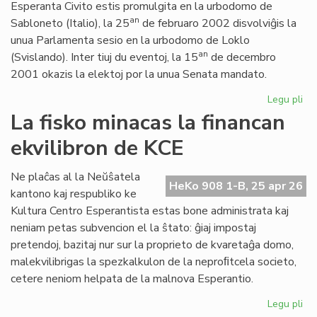
Esperanta Civito estis promulgita en la urbodomo de
an
Sabloneto (Italio), la 25
de februaro 2002 disvolviĝis la
unua Parlamenta sesio en la urbodomo de Loklo
an
(Svislando). Inter tiuj du eventoj, la 15
de decembro
2001 okazis la elektoj por la unua Senata mandato.
Legu pli
pri
Ar
La fisko minacas la financan
jub
ekvilibron de KCE
de
la
Es
Ne plaĉas al la Neŭŝatela
HeKo 908 1-B, 25 apr 26
Civ
kantono kaj respubliko ke
ini
Kultura Centro Esperantista estas bone administrata kaj
neniam petas subvencion el la ŝtato: ĝiaj impostaj
pretendoj, bazitaj nur sur la proprieto de kvaretaĝa domo,
malekvilibrigas la spezkalkulon de la neproﬁtcela societo,
cetere neniom helpata de la malnova Esperantio.
Legu pli
pri