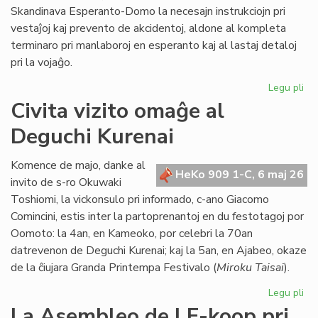
Skandinava Esperanto-Domo la necesajn instrukciojn pri
vestaĵoj kaj prevento de akcidentoj, aldone al kompleta
terminaro pri manlaboroj en esperanto kaj al lastaj detaloj
pri la vojaĝo.
Legu pli
pri
Int
Civita vizito omaĝe al
pre
Deguchi Kurenai
po
la
Sk
Komence de majo, danke al
HeKo 909 1-C, 6 maj 26
Es
invito de s-ro Okuwaki
Do
Toshiomi, la vickonsulo pri informado, c-ano Giacomo
Comincini, estis inter la partoprenantoj en du festotagoj por
Oomoto: la 4an, en Kameoko, por celebri la 70an
datrevenon de Deguchi Kurenai; kaj la 5an, en Ajabeo, okaze
de la ĉiujara Granda Printempa Festivalo (
Miroku Taisai
).
Legu pli
pri
Civ
La Asembleo de LF-koop pri