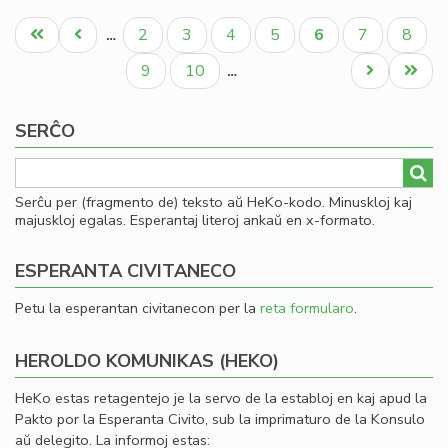
La
Pagination
fis
Unua
Antaŭa
Paĝo
Paĝo
Paĝo
Paĝo
Aktuala
Paĝo
Paĝo
2
3
4
5
6
7
8
…
mi
paĝo
paĝo
paĝo
la
Paĝo
Paĝo
Next
Last
9
10
…
fi
page
page
ekv
SERĈO
de
KC
Serĉu per (fragmento de) teksto aŭ HeKo-kodo. Minuskloj kaj
majuskloj egalas. Esperantaj literoj ankaŭ en x-formato.
ESPERANTA CIVITANECO
Petu la esperantan civitanecon per la
reta formularo
.
HEROLDO KOMUNIKAS (HEKO)
HeKo estas retagentejo je la servo de la establoj en kaj apud la
Pakto por la Esperanta Civito, sub la imprimaturo de la Konsulo
aŭ delegito. La informoj estas: