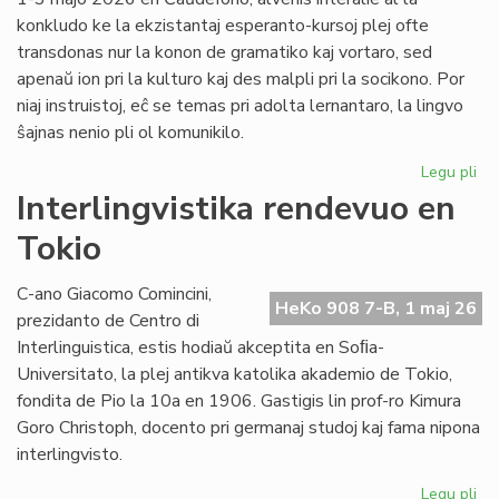
konkludo ke la ekzistantaj esperanto-kursoj plej ofte
transdonas nur la konon de gramatiko kaj vortaro, sed
apenaŭ ion pri la kulturo kaj des malpli pri la socikono. Por
niaj instruistoj, eĉ se temas pri adolta lernantaro, la lingvo
ŝajnas nenio pli ol komunikilo.
Legu pli
pri
Su
Interlingvistika rendevuo en
si
Tokio
pri
did
sti
C-ano Giacomo Comincini,
HeKo 908 7-B, 1 maj 26
al
prezidanto de Centro di
st
Interlinguistica, estis hodiaŭ akceptita en Soﬁa-
Universitato, la plej antikva katolika akademio de Tokio,
fondita de Pio la 10a en 1906. Gastigis lin prof-ro Kimura
Goro Christoph, docento pri germanaj studoj kaj fama nipona
interlingvisto.
Legu pli
pri