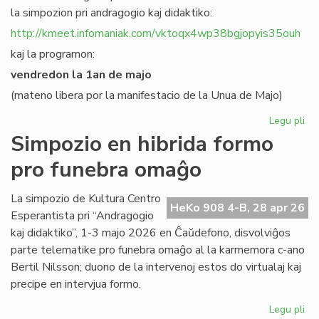
la simpozion pri andragogio kaj didaktiko:
http://kmeet.infomaniak.com/vktoqx4wp38bgjopyis35ouh
kaj la programon:
vendredon la 1an de majo
(mateno libera por la manifestacio de la Unua de Majo)
Legu pli
pri
KC
Simpozio en hibrida formo
bo
pro funebra omaĝo
al
sia
si
La simpozio de Kultura Centro
HeKo 908 4-B, 28 apr 26
pri
Esperantista pri “Andragogio
an
kaj didaktiko”, 1-3 majo 2026 en Ĉaŭdefono, disvolviĝos
parte telematike pro funebra omaĝo al la karmemora c-ano
Bertil Nilsson; duono de la intervenoj estos do virtualaj kaj
precipe en intervjua formo.
Legu pli
pri