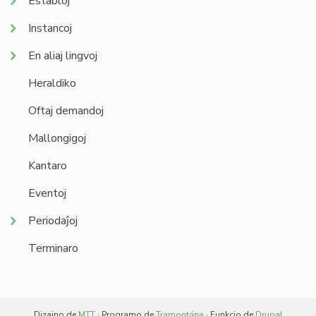
Establoj
Instancoj
En aliaj lingvoj
Heraldiko
Oftaj demandoj
Mallongigoj
Kantaro
Eventoj
Periodaĵoj
Terminaro
Dizajno de
MTT
· Programo de
Tramontána
· Funkcio de
Drupal