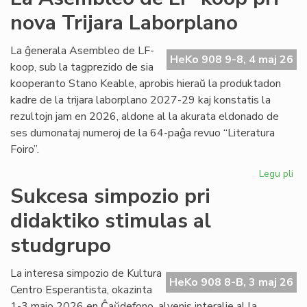
viz
nova Trijara Laborplano
om
al
De
La ĝenerala Asembleo de LF-
HeKo 908 9-8, 4 maj 26
Ku
koop, sub la tagprezido de sia
kooperanto Stano Keable, aprobis hieraŭ la produktadon
kadre de la trijara laborplano 2027-29 kaj konstatis la
rezultojn jam en 2026, aldone al la akurata eldonado de
ses dumonataj numeroj de la 64-paĝa revuo “Literatura
Foiro”.
Legu pli
pri
La
Sukcesa simpozio pri
As
didaktiko stimulas al
de
LF-
studgrupo
ko
pri
La interesa simpozio de Kultura
no
HeKo 908 8-B, 3 maj 26
Centro Esperantista, okazinta
Tri
La
1-3 majo 2026 en Ĉaŭdefono, alvenis interalie al la