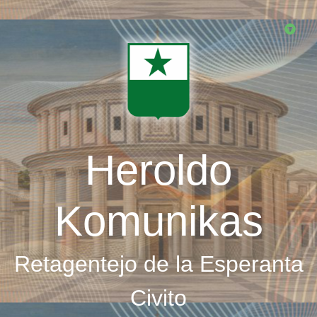
Skip
to
main
content
Heroldo
Komunikas
Retagentejo de la Esperanta
Civito