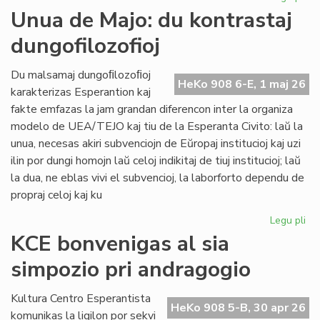
Int
Unua de Majo: du kontrastaj
re
dungofilozofioj
en
To
Du malsamaj dungoﬁlozoﬁoj
HeKo 908 6-E, 1 maj 26
karakterizas Esperantion kaj
fakte emfazas la jam grandan diferencon inter la organiza
modelo de UEA/TEJO kaj tiu de la Esperanta Civito: laŭ la
unua, necesas akiri subvenciojn de Eŭropaj institucioj kaj uzi
ilin por dungi homojn laŭ celoj indikitaj de tiuj institucioj; laŭ
la dua, ne eblas vivi el subvencioj, la laborforto dependu de
propraj celoj kaj ku
Legu pli
pri
Un
KCE bonvenigas al sia
de
simpozio pri andragogio
Maj
du
kon
Kultura Centro Esperantista
HeKo 908 5-B, 30 apr 26
dun
komunikas la ligilon por sekvi