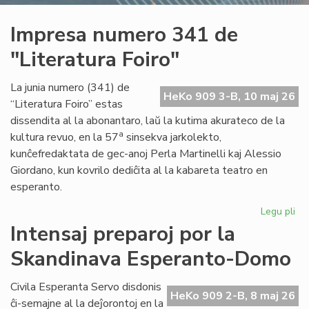
Impresa numero 341 de
"Literatura Foiro"
La junia numero (341) de
HeKo 909 3-B, 10 maj 26
“Literatura Foiro” estas
dissendita al la abonantaro, laŭ la kutima akurateco de la
a
kultura revuo, en la 57
sinsekva jarkolekto,
kunĉefredaktata de gec-anoj Perla Martinelli kaj Alessio
Giordano, kun kovrilo dediĉita al la kabareta teatro en
esperanto.
Legu pli
pri
Im
Intensaj preparoj por la
nu
Skandinava Esperanto-Domo
34
de
"Li
Civila Esperanta Servo disdonis
HeKo 909 2-B, 8 maj 26
Foi
ĉi-semajne al la deĵorontoj en la