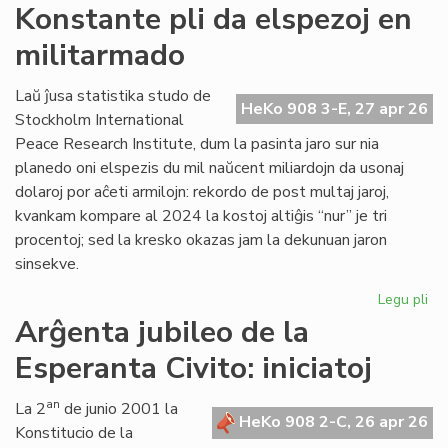
Si
Konstante pli da elspezoj en
en
militarmado
hib
fo
pr
Laŭ ĵusa statistika studo de
HeKo 908 3-E, 27 apr 26
fu
Stockholm International
om
Peace Research Institute, dum la pasinta jaro sur nia
planedo oni elspezis du mil naŭcent miliardojn da usonaj
dolaroj por aĉeti armilojn: rekordo de post multaj jaroj,
kvankam kompare al 2024 la kostoj altiĝis “nur” je tri
procentoj; sed la kresko okazas jam la dekunuan jaron
sinsekve.
Legu pli
pri
Ko
Arĝenta jubileo de la
pli
Esperanta Civito: iniciatoj
da
els
en
an
La 2
de junio 2001 la
HeKo 908 2-C, 26 apr 26
mi
Konstitucio de la