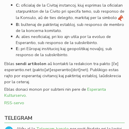
C:
oﬁcialaj de la Civitaj instancoj, kiuj esprimas la oﬁcialan
starpunkton de la Civito pri specifa temo, sub responso de
la Konsulo, aŭ de ties delegito, markitaj per la simbolo
.
B:
bultenaj de paktintaj establoj, sub responso de membro
de la koncerna komitato.
A:
alies neoﬁcialaj, pri kio ajn utila por la evoluo de
Esperantio, sub responso de la subskribinto.
E:
pri Eŭropaj institucioj kaj geopolitikaj novaĵoj, sub
responso de la subskribinto.
Eblas
sendi
artikolon
aŭ kontakti la redakcion tra
pakto
[ĉe]
esperantio
.
net
(pakto[at]esperantio[dot]net)
. Publikigo estas
rajto por esperantaj civitanoj kaj paktintaj establoj, laŭdiskrecia
por la ceteraj.
Eblas donaci monon por subteni nin pere de
Esperanta
Kulturservo
.
RSS-servo
TELEGRAM
Aliĝu al la
Telegram-kanalo
por resti ĝisdata pri la lastaj