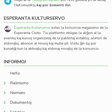
HeKomunikoj
kaj por komenti ilin
.
ESPERANTA KULTURSERVO
Esperanta Kulturservo
estas la konsorcia magazeno de la
Esperanta Civito. Tiu platformo ebligas la aliĝon al la
eventoj kaj kursoj organizataj de la paktintaj establoj, aĉeton de
eldonaĵoj, abonon al revuoj kaj multe pli. Vizitu ĝin tuj por
konatiĝi kun la aktivaĵoj kaj eldonaj novaĵoj de la konsorcio.
INFORMOJ
HeKo
Raŭmismo
Normaro
Dokumentoj