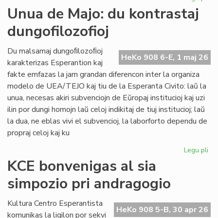
Int
Unua de Majo: du kontrastaj
re
dungofilozofioj
en
To
Du malsamaj dungoﬁlozoﬁoj
HeKo 908 6-E, 1 maj 26
karakterizas Esperantion kaj
fakte emfazas la jam grandan diferencon inter la organiza
modelo de UEA/TEJO kaj tiu de la Esperanta Civito: laŭ la
unua, necesas akiri subvenciojn de Eŭropaj institucioj kaj uzi
ilin por dungi homojn laŭ celoj indikitaj de tiuj institucioj; laŭ
la dua, ne eblas vivi el subvencioj, la laborforto dependu de
propraj celoj kaj ku
Legu pli
pri
Un
KCE bonvenigas al sia
de
simpozio pri andragogio
Maj
du
kon
Kultura Centro Esperantista
HeKo 908 5-B, 30 apr 26
dun
komunikas la ligilon por sekvi