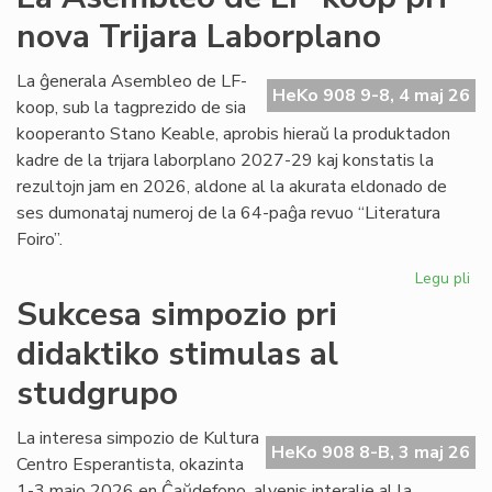
viz
nova Trijara Laborplano
om
al
De
La ĝenerala Asembleo de LF-
HeKo 908 9-8, 4 maj 26
Ku
koop, sub la tagprezido de sia
kooperanto Stano Keable, aprobis hieraŭ la produktadon
kadre de la trijara laborplano 2027-29 kaj konstatis la
rezultojn jam en 2026, aldone al la akurata eldonado de
ses dumonataj numeroj de la 64-paĝa revuo “Literatura
Foiro”.
Legu pli
pri
La
Sukcesa simpozio pri
As
didaktiko stimulas al
de
LF-
studgrupo
ko
pri
La interesa simpozio de Kultura
no
HeKo 908 8-B, 3 maj 26
Centro Esperantista, okazinta
Tri
La
1-3 majo 2026 en Ĉaŭdefono, alvenis interalie al la