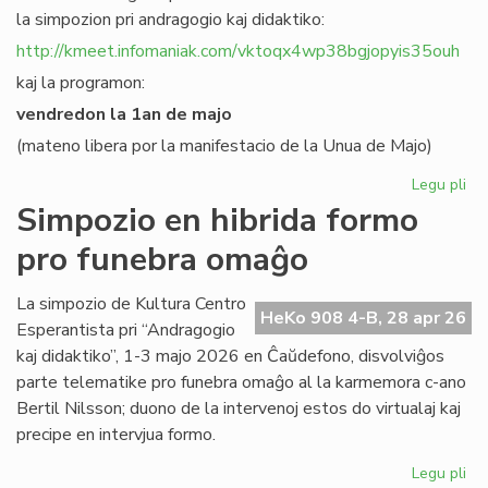
la simpozion pri andragogio kaj didaktiko:
http://kmeet.infomaniak.com/vktoqx4wp38bgjopyis35ouh
kaj la programon:
vendredon la 1an de majo
(mateno libera por la manifestacio de la Unua de Majo)
Legu pli
pri
KC
Simpozio en hibrida formo
bo
pro funebra omaĝo
al
sia
si
La simpozio de Kultura Centro
HeKo 908 4-B, 28 apr 26
pri
Esperantista pri “Andragogio
an
kaj didaktiko”, 1-3 majo 2026 en Ĉaŭdefono, disvolviĝos
parte telematike pro funebra omaĝo al la karmemora c-ano
Bertil Nilsson; duono de la intervenoj estos do virtualaj kaj
precipe en intervjua formo.
Legu pli
pri