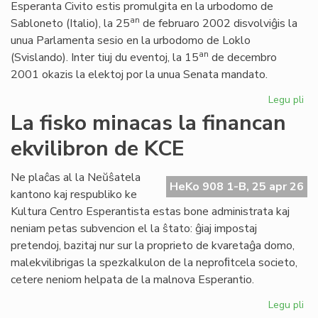
Esperanta Civito estis promulgita en la urbodomo de
an
Sabloneto (Italio), la 25
de februaro 2002 disvolviĝis la
unua Parlamenta sesio en la urbodomo de Loklo
an
(Svislando). Inter tiuj du eventoj, la 15
de decembro
2001 okazis la elektoj por la unua Senata mandato.
Legu pli
pri
Ar
La fisko minacas la financan
jub
ekvilibron de KCE
de
la
Es
Ne plaĉas al la Neŭŝatela
HeKo 908 1-B, 25 apr 26
Civ
kantono kaj respubliko ke
ini
Kultura Centro Esperantista estas bone administrata kaj
neniam petas subvencion el la ŝtato: ĝiaj impostaj
pretendoj, bazitaj nur sur la proprieto de kvaretaĝa domo,
malekvilibrigas la spezkalkulon de la neproﬁtcela societo,
cetere neniom helpata de la malnova Esperantio.
Legu pli
pri