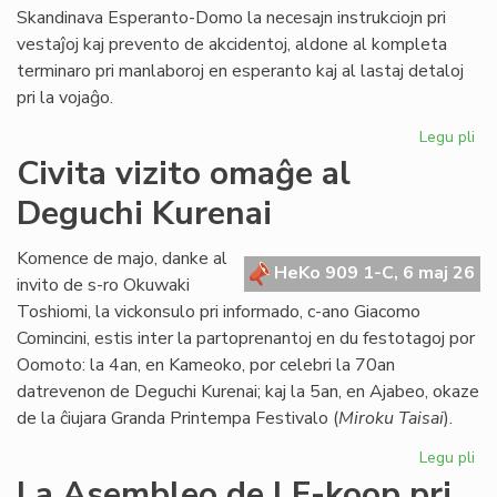
Skandinava Esperanto-Domo la necesajn instrukciojn pri
vestaĵoj kaj prevento de akcidentoj, aldone al kompleta
terminaro pri manlaboroj en esperanto kaj al lastaj detaloj
pri la vojaĝo.
Legu pli
pri
Int
Civita vizito omaĝe al
pre
Deguchi Kurenai
po
la
Sk
Komence de majo, danke al
HeKo 909 1-C, 6 maj 26
Es
invito de s-ro Okuwaki
Do
Toshiomi, la vickonsulo pri informado, c-ano Giacomo
Comincini, estis inter la partoprenantoj en du festotagoj por
Oomoto: la 4an, en Kameoko, por celebri la 70an
datrevenon de Deguchi Kurenai; kaj la 5an, en Ajabeo, okaze
de la ĉiujara Granda Printempa Festivalo (
Miroku Taisai
).
Legu pli
pri
Civ
La Asembleo de LF-koop pri