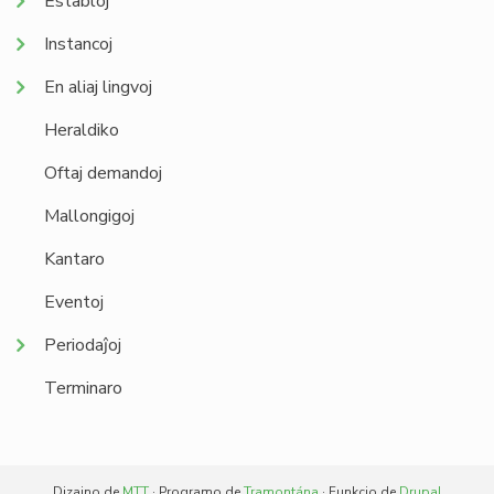
Establoj
Instancoj
En aliaj lingvoj
Heraldiko
Oftaj demandoj
Mallongigoj
Kantaro
Eventoj
Periodaĵoj
Terminaro
Dizajno de
MTT
· Programo de
Tramontána
· Funkcio de
Drupal