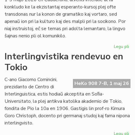
konkludo ke la ekzistantaj esperanto-kursoj plej ofte
transdonas nur la konon de gramatiko kaj vortaro, sed
apenaŭ ion pri la kulturo kaj des malpli pri la socikono. Por
niaj instruistoj, eĉ se temas pri adolta lernantaro, la lingvo
ŝajnas nenio pli ol komunikilo.
Legu pli
pri
Su
Interlingvistika rendevuo en
si
Tokio
pri
did
sti
C-ano Giacomo Comincini,
HeKo 908 7-B, 1 maj 26
al
prezidanto de Centro di
st
Interlinguistica, estis hodiaŭ akceptita en Soﬁa-
Universitato, la plej antikva katolika akademio de Tokio,
fondita de Pio la 10a en 1906. Gastigis lin prof-ro Kimura
Goro Christoph, docento pri germanaj studoj kaj fama nipona
interlingvisto.
Legu pli
pri