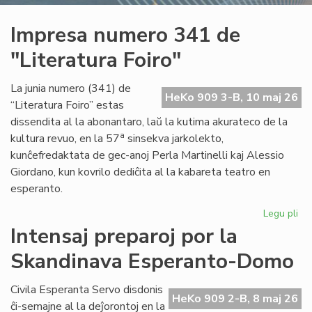
Impresa numero 341 de
"Literatura Foiro"
La junia numero (341) de
HeKo 909 3-B, 10 maj 26
“Literatura Foiro” estas
dissendita al la abonantaro, laŭ la kutima akurateco de la
a
kultura revuo, en la 57
sinsekva jarkolekto,
kunĉefredaktata de gec-anoj Perla Martinelli kaj Alessio
Giordano, kun kovrilo dediĉita al la kabareta teatro en
esperanto.
Legu pli
pri
Im
Intensaj preparoj por la
nu
Skandinava Esperanto-Domo
34
de
"Li
Civila Esperanta Servo disdonis
HeKo 909 2-B, 8 maj 26
Foi
ĉi-semajne al la deĵorontoj en la