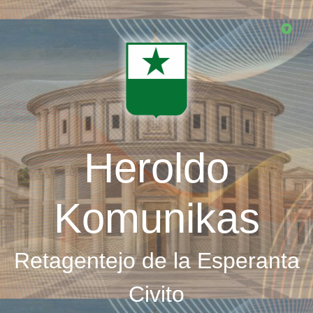
Skip
to
main
content
Heroldo
Komunikas
Retagentejo de la Esperanta
Civito