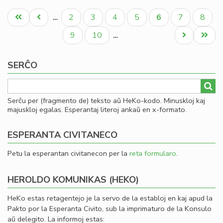
La
Pagination
fis
Unua
Antaŭa
Paĝo
Paĝo
Paĝo
Paĝo
Aktuala
Paĝo
Paĝo
2
3
4
5
6
7
8
…
mi
paĝo
paĝo
paĝo
la
Paĝo
Paĝo
Next
Last
9
10
…
fi
page
page
ekv
SERĈO
de
KC
Serĉu per (fragmento de) teksto aŭ HeKo-kodo. Minuskloj kaj
majuskloj egalas. Esperantaj literoj ankaŭ en x-formato.
ESPERANTA CIVITANECO
Petu la esperantan civitanecon per la
reta formularo
.
HEROLDO KOMUNIKAS (HEKO)
HeKo estas retagentejo je la servo de la establoj en kaj apud la
Pakto por la Esperanta Civito, sub la imprimaturo de la Konsulo
aŭ delegito. La informoj estas: