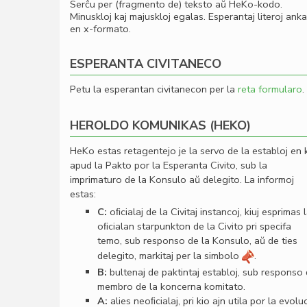
Serĉu per (fragmento de) teksto aŭ HeKo-kodo.
Minuskloj kaj majuskloj egalas. Esperantaj literoj ank
en x-formato.
ESPERANTA CIVITANECO
Petu la esperantan civitanecon per la
reta formularo
.
HEROLDO KOMUNIKAS (HEKO)
HeKo estas retagentejo je la servo de la establoj en 
apud la Pakto por la Esperanta Civito, sub la
imprimaturo de la Konsulo aŭ delegito. La informoj
estas:
C:
oﬁcialaj de la Civitaj instancoj, kiuj esprimas 
oﬁcialan starpunkton de la Civito pri specifa
temo, sub responso de la Konsulo, aŭ de ties
delegito, markitaj per la simbolo
.
B:
bultenaj de paktintaj establoj, sub responso
membro de la koncerna komitato.
A:
alies neoﬁcialaj, pri kio ajn utila por la evolu