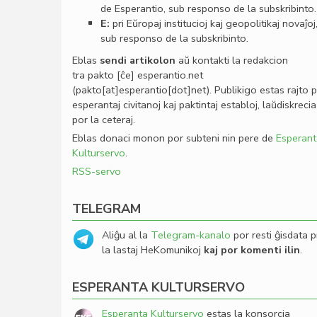
de Esperantio, sub responso de la subskribinto.
E:
pri Eŭropaj institucioj kaj geopolitikaj novaĵoj
sub responso de la subskribinto.
Eblas
sendi
artikolon
aŭ kontakti la redakcion
tra
pakto
[ĉe]
esperantio
.
net
(pakto[at]esperantio[dot]net)
. Publikigo estas rajto 
esperantaj civitanoj kaj paktintaj establoj, laŭdiskrecia
por la ceteraj.
Eblas donaci monon por subteni nin pere de
Esperant
Kulturservo
.
RSS-servo
TELEGRAM
Aliĝu al la
Telegram-kanalo
por resti ĝisdata p
la lastaj HeKomunikoj
kaj por komenti ilin
.
ESPERANTA KULTURSERVO
Esperanta Kulturservo
estas la konsorcia