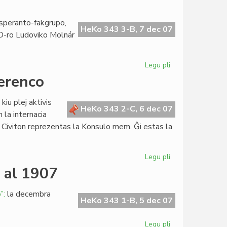
al
la
speranto-fakgrupo,
brusela
HeKo 343 3-B, 7 dec 07
. D-ro Ludoviko Molnár
packonferenco
Legu pli
pri
Rememore
ferenco
pri
Ada
iu plej aktivis
Csiszár
HeKo 343 2-C, 6 dec 07
 la internacia
 Civiton reprezentas la Konsulo mem. Ĝi estas la
Legu pli
pri
La
e al 1907
Civito
en
”:
la decembra
brusela
HeKo 343 1-B, 5 dec 07
packonferenco
Legu pli
pri