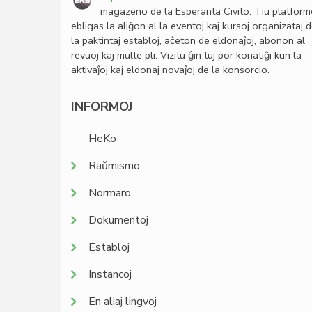
magazeno de la Esperanta Civito. Tiu platfor
ebligas la aliĝon al la eventoj kaj kursoj organizataj 
la paktintaj establoj, aĉeton de eldonaĵoj, abonon al
revuoj kaj multe pli. Vizitu ĝin tuj por konatiĝi kun la
aktivaĵoj kaj eldonaj novaĵoj de la konsorcio.
INFORMOJ
HeKo
Raŭmismo
Normaro
Dokumentoj
Establoj
Instancoj
En aliaj lingvoj