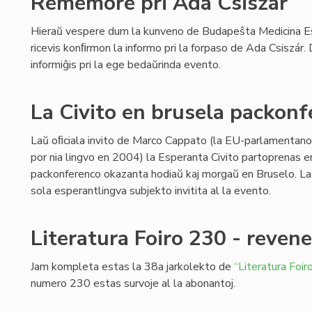
Rememore pri Ada Csiszár
Hieraŭ vespere dum la kunveno de Budapeŝta Medicina E
ricevis konﬁrmon la informo pri la forpaso de Ada Csiszár
informiĝis pri la ege bedaŭrinda evento.
La Civito en brusela packon
Laŭ oﬁciala invito de Marco Cappato (la EU-parlamentano k
por nia lingvo en 2004) la Esperanta Civito partoprenas en
packonferenco okazanta hodiaŭ kaj morgaŭ en Bruselo. La
sola esperantlingva subjekto invitita al la evento.
Literatura Foiro 230 - reven
Jam kompleta estas la 38a jarkolekto de
“Literatura Foiro
numero 230 estas survoje al la abonantoj.