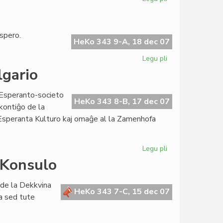
La
nova
Esperantio
spero.
festas
HeKo 343 9-A, 18 dec 07
pro
Legu pli
pri
UN
Lingvo
gario
de
espero
e Esperanto-societo
HeKo 343 8-B, 17 dec 07
enkontiĝo de la
 Esperanta Kulturo kaj omaĝe al la Zamenhofa
Legu pli
pri
Zamenhof-
 Konsulo
Tagoj
2007
n de la Dekkvina
en
HeKo 343 7-C, 15 dec 07
a sed tute
Bulgario