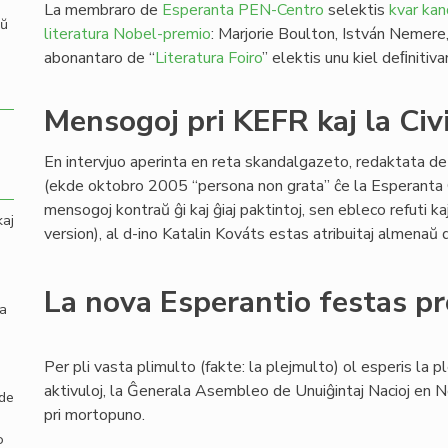
La membraro de
Esperanta PEN-Centro
selektis
kvar kan
aŭ
literatura Nobel-premio
: Marjorie Boulton, István Nemere, 
abonantaro de “
Literatura Foiro
” elektis unu kiel deﬁnitiv
Mensogoj pri KEFR kaj la Civ
En intervjuo aperinta en reta skandalgazeto, redaktata de 
(ekde oktobro 2005 “persona non grata” ĉe la Esperanta Ci
mensogoj kontraŭ ĝi kaj ĝiaj paktintoj, sen ebleco refuti k
kaj
version), al d-ino Katalin Kováts estas atribuitaj almenaŭ 
La nova Esperantio festas p
la
Per pli vasta plimulto (fakte: la plejmulto) ol esperis la p
aktivuloj, la Ĝenerala Asembleo de Unuiĝintaj Nacioj en N
 de
pri mortopuno.
o