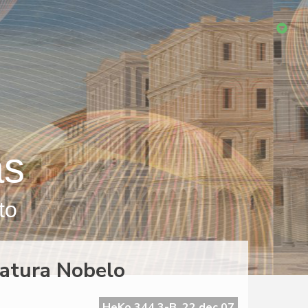
as
to
eratura Nobelo
HeKo 344 3-B, 22 dec 07