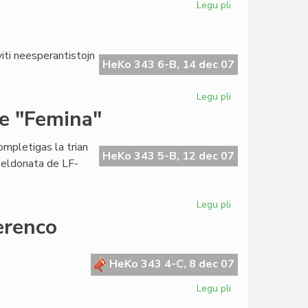
Legu pli
pri
Zamenhof-
Taga
saluto
iti neesperantistojn
de
HeKo 343 6-B, 14 dec 07
la
Konsulo
Legu pli
pri
Nefermitaj
de "Femina"
pordoj
en
ompletigas la trian
KCE
HeKo 343 5-B, 12 dec 07
 eldonata de LF-
Legu pli
pri
Kompleta
erenco
la
tria
jarkolekto
HeKo 343 4-C, 8 dec 07
de
Legu pli
pri
"Femina"
Saluto