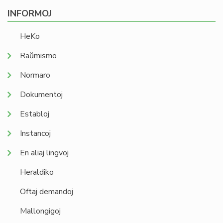
INFORMOJ
HeKo
Raŭmismo
Normaro
Dokumentoj
Establoj
Instancoj
En aliaj lingvoj
Heraldiko
Oftaj demandoj
Mallongigoj