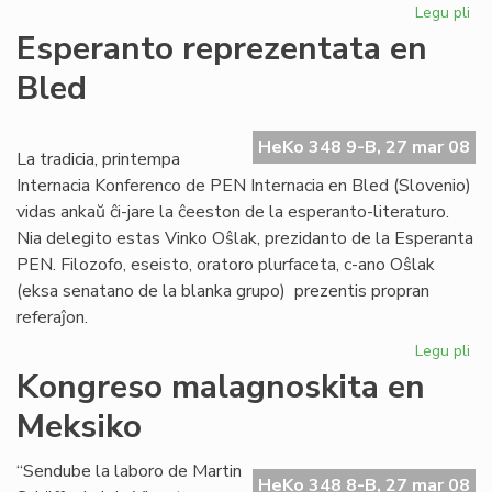
Legu pli
pri
Afr
Esperanto reprezentata en
Es
Bled
Ins
ofi
ag
HeKo 348 9-B, 27 mar 08
La tradicia, printempa
Internacia Konferenco de PEN Internacia en Bled (Slovenio)
vidas ankaŭ ĉi-jare la ĉeeston de la esperanto-literaturo.
Nia delegito estas Vinko Oŝlak, prezidanto de la Esperanta
PEN. Filozofo, eseisto, oratoro plurfaceta, c-ano Oŝlak
(eksa senatano de la blanka grupo) prezentis propran
referaĵon.
Legu pli
pri
Es
Kongreso malagnoskita en
re
Meksiko
en
Bl
“Sendube la laboro de Martin
HeKo 348 8-B, 27 mar 08