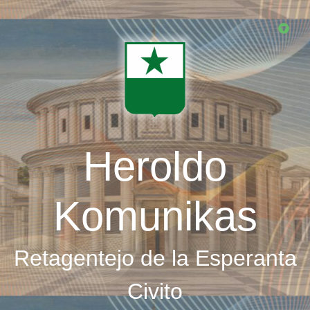
Skip
to
main
content
Heroldo
Komunikas
Retagentejo de la Esperanta
Civito