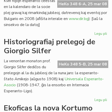
Kvin fojojn esperanto ĉeestas
HeKo 348 6-A, 25 mar 08
en la kalendaro de la socie
plej gravaj kaj rimarkindaj jubileoj, datrevenoj kaj eventoj por
Bulgario en 2008 (aﬁŝita interalie en
www.dir.bg
): [laŭ la
sinsekvo de la datoj]
Legu pli
pri
Kvi
Historiografiaj prelegoj de
ev
Giorgio Silfer
en
la
bu
La venontan monaton prof.
HeKo 348 5-B, 25 mar 08
ka
Giorgio Silfer dediĉos du
prelegojn al la du jubileoj de la nuna jaro: la esperanto-
ŝtato Amikejo (aŭgusto 1908) kaj
Universala Esperanto-
Asocio
(1908-1947, ĝis la ensorbo en Internacia
Esperanto-Ligo).
Legu pli
pri
His
Ekoficas la nova Kortumo
pre