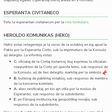
majuskloj egalas. Esperantaj literoj ankaŭ en x-formato.
ESPERANTA CIVITANECO
Petu la esperantan civitanecon per la
reta formularo
.
HEROLDO KOMUNIKAS (HEKO)
HeKo estas retagentejo je la servo de la establoj en kaj apud la
Pakto por la Esperanta Civito, sub la imprimaturo de la Konsulo
aŭ delegito. La informoj estas:
C:
oﬁcialaj de la Civitaj instancoj, kiuj esprimas la oﬁcialan
starpunkton de la Civito pri specifa temo, sub responso de
la Konsulo, aŭ de ties delegito, markitaj per la simbolo
.
B:
bultenaj de paktintaj establoj, sub responso de membro
de la koncerna komitato.
A:
alies neoﬁcialaj, pri kio ajn utila por la evoluo de
Esperantio, sub responso de la subskribinto.
E:
pri Eŭropaj institucioj kaj geopolitikaj novaĵoj, sub
responso de la subskribinto.