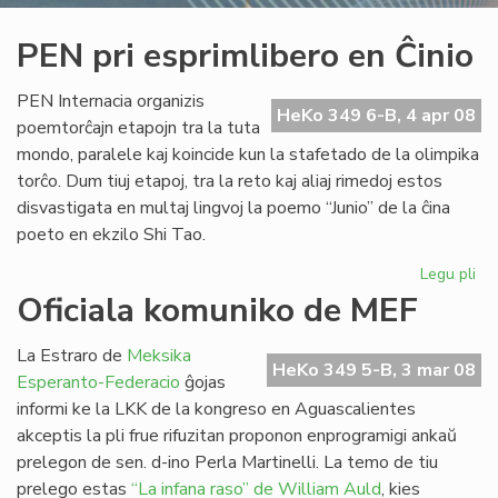
PEN pri esprimlibero en Ĉinio
PEN Internacia organizis
HeKo 349 6-B, 4 apr 08
poemtorĉajn etapojn tra la tuta
mondo, paralele kaj koincide kun la stafetado de la olimpika
torĉo. Dum tiuj etapoj, tra la reto kaj aliaj rimedoj estos
disvastigata en multaj lingvoj la poemo “Junio” de la ĉina
poeto en ekzilo Shi Tao.
Legu pli
pri
PE
Oficiala komuniko de MEF
pri
esp
La Estraro de
Meksika
en
HeKo 349 5-B, 3 mar 08
Esperanto-Federacio
ĝojas
Ĉin
informi ke la LKK de la kongreso en Aguascalientes
akceptis la pli frue rifuzitan proponon enprogramigi ankaŭ
prelegon de sen. d-ino Perla Martinelli. La temo de tiu
prelego estas
“La infana raso” de William Auld
, kies