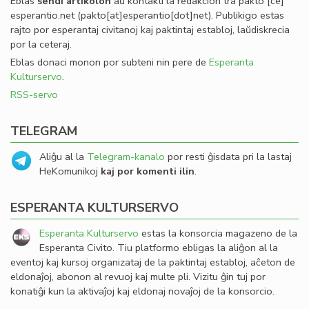
Eblas
sendi
artikolon
aŭ kontakti la redakcion tra
pakto
[ĉe]
esperantio
.
net
(pakto[at]esperantio[dot]net)
. Publikigo estas
rajto por esperantaj civitanoj kaj paktintaj establoj, laŭdiskrecia
por la ceteraj.
Eblas donaci monon por subteni nin pere de
Esperanta
Kulturservo
.
RSS-servo
TELEGRAM
Aliĝu al la
Telegram-kanalo
por resti ĝisdata pri la lastaj
HeKomunikoj
kaj por komenti ilin
.
ESPERANTA KULTURSERVO
Esperanta Kulturservo
estas la konsorcia magazeno de la
Esperanta Civito. Tiu platformo ebligas la aliĝon al la
eventoj kaj kursoj organizataj de la paktintaj establoj, aĉeton de
eldonaĵoj, abonon al revuoj kaj multe pli. Vizitu ĝin tuj por
konatiĝi kun la aktivaĵoj kaj eldonaj novaĵoj de la konsorcio.