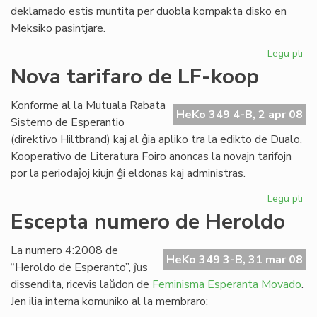
deklamado estis muntita per duobla kompakta disko en
Meksiko pasintjare.
Legu pli
pri
Ofi
Nova tarifaro de LF-koop
ko
de
Konforme al la Mutuala Rabata
ME
HeKo 349 4-B, 2 apr 08
Sistemo de Esperantio
(direktivo Hiltbrand) kaj al ĝia apliko tra la edikto de Dualo,
Kooperativo de Literatura Foiro anoncas la novajn tarifojn
por la periodaĵoj kiujn ĝi eldonas kaj administras.
Legu pli
pri
No
Escepta numero de Heroldo
tar
de
La numero 4:2008 de
LF-
HeKo 349 3-B, 31 mar 08
“Heroldo de Esperanto”, ĵus
ko
dissendita, ricevis laŭdon de
Feminisma Esperanta Movado
.
Jen ilia interna komuniko al la membraro: