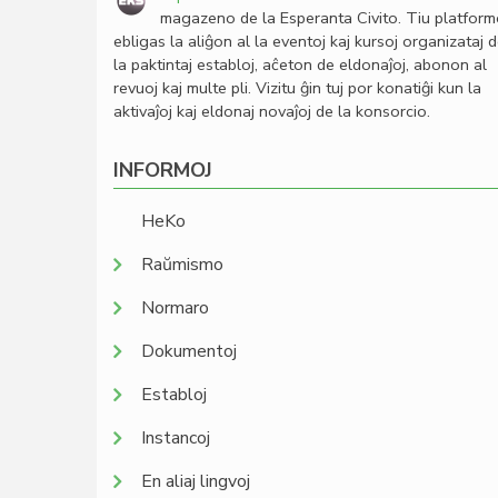
magazeno de la Esperanta Civito. Tiu platfor
ebligas la aliĝon al la eventoj kaj kursoj organizataj 
la paktintaj establoj, aĉeton de eldonaĵoj, abonon al
revuoj kaj multe pli. Vizitu ĝin tuj por konatiĝi kun la
aktivaĵoj kaj eldonaj novaĵoj de la konsorcio.
INFORMOJ
HeKo
Raŭmismo
Normaro
Dokumentoj
Establoj
Instancoj
En aliaj lingvoj