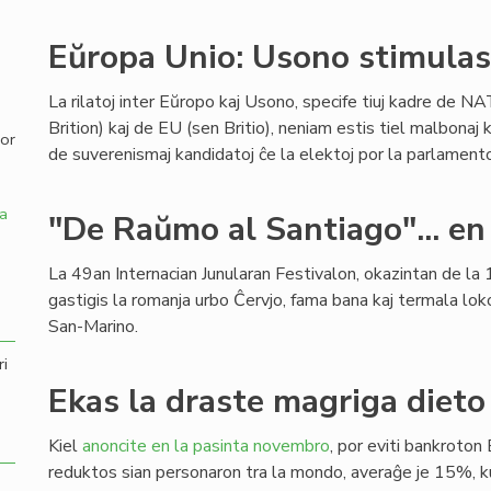
,
Eŭropa Unio: Usono stimulas 
La rilatoj inter Eŭropo kaj Usono, specife tiuj kadre de NA
Brition) kaj de EU (sen Britio), neniam estis tiel malbonaj k
por
de suverenismaj kandidatoj ĉe la elektoj por la parlamen
a
"De Raŭmo al Santiago"... en
La 49an Internacian Junularan Festivalon, okazintan de la 1
gastigis la romanja urbo Ĉervjo, fama bana kaj termala lok
San-Marino.
ri
Ekas la draste magriga dieto 
Kiel
anoncite en la pasinta novembro
, por eviti bankroton 
reduktos sian personaron tra la mondo, averaĝe je 15%,