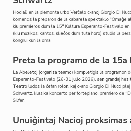
Schwartz
Hodiaŭ en la piemonta urbo Verĉelo c-anoj Giorgio Di Nucci 
komencis la preparon de la kabareta spektaklo “Omaĝe 
a
kiu premieros dum la 15
Kultura Esperanto-Festivalo en Ĉ
(kiu muzikos, kantos, skeĉos dum tuta horo) studis la per
kongrui kun la oma
Preta la programo de la 15a
La Abeletoj (organiza teamo) kompletigis la programon d
Esperanto-Festivalo (26-31 julio 2026), sen grandaj hezi
Teatro ludos la ĉefan rolon, kaj c-ano Giorgio Di Nucci p
Schwartz, klasika koncerto per fortepiano, premiero de “D
Silfer.
Unuiĝintaj Nacioj proksimas 