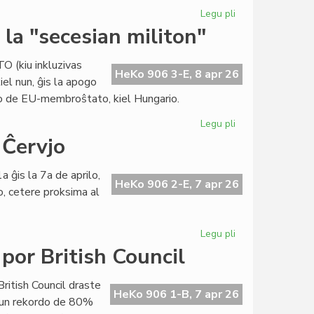
Legu pli
pri
Raŭmisma
la "secesian militon"
sukceso
en
TO (kiu inkluzivas
internacia
HeKo 906 3-E, 8 apr 26
iel nun, ĝis la apogo
konferenco
to de EU-membroŝtato, kiel Hungario.
en
Grekio
Legu pli
pri
Eŭropa
 Ĉervjo
Unio:
Usono
a ĝis la 7a de aprilo,
stimulas
HeKo 906 2-E, 7 apr 26
o, cetere proksima al
la
"secesian
militon"
Legu pli
pri
"De
por British Council
Raŭmo
al
British Council draste
Santiago"...
HeKo 906 1-B, 7 apr 26
 kun rekordo de 80%
en