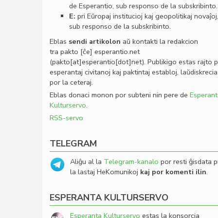
de Esperantio, sub responso de la subskribinto.
E:
pri Eŭropaj institucioj kaj geopolitikaj novaĵoj
sub responso de la subskribinto.
Eblas
sendi
artikolon
aŭ kontakti la redakcion
tra
pakto
[ĉe]
esperantio
.
net
(pakto[at]esperantio[dot]net)
. Publikigo estas rajto 
esperantaj civitanoj kaj paktintaj establoj, laŭdiskrecia
por la ceteraj.
Eblas donaci monon por subteni nin pere de
Esperant
Kulturservo
.
RSS-servo
TELEGRAM
Aliĝu al la
Telegram-kanalo
por resti ĝisdata p
la lastaj HeKomunikoj
kaj por komenti ilin
.
ESPERANTA KULTURSERVO
Esperanta Kulturservo
estas la konsorcia