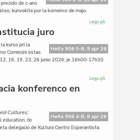
 prezido de c-ano
mbleo, kunvokita por la komenco de majo.
Legu pli
pri
La
stitucia juro
KCE-
Komitato
la kurso pri la
aplaŭdas
HeKo 906 5-B, 9 apr 26
mo Comincini estas
delegacian
9, 12, 16, 19, 23, 26 junio 2026, je 16h00-17h30
sukceson
Legu pli
pri
Kalendaro
acia konferenco en
de
la
kurso
pri
nd Cultures:
HeKo 906 4-B, 8 apr 26
konstitucia
l education
, ĉe
juro
 eta delegacio de Kultura Centro Esperantista,