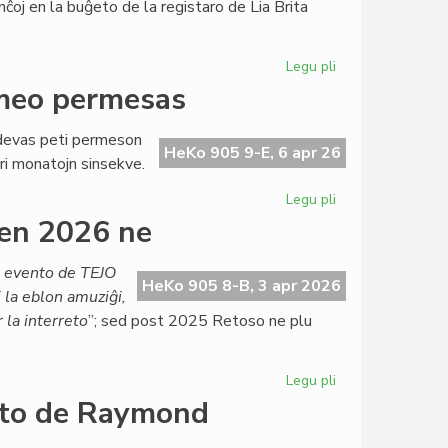
nĉoj en la buĝeto de la registaro de Lia Brita
Ĉervjo
Legu pli
pri
Ekas
rmeo permesas
la
draste
a devas peti permeson
magriga
HeKo 905 9-E, 6 apr 26
ri monatojn sinsekve.
dieto
por
Legu pli
pri
British
Labori
en 2026 ne
Council
ĉe
TEJO?
a evento de TEJO
Nur
HeKo 905 8-B, 3 apr 2026
j la eblon amuziĝi,
se
 la interreto
”; sed post 2025 Retoso ne plu
la
armeo
permesas
Legu pli
pri
Ĉu
onto de Raymond
Retoso
mortis?