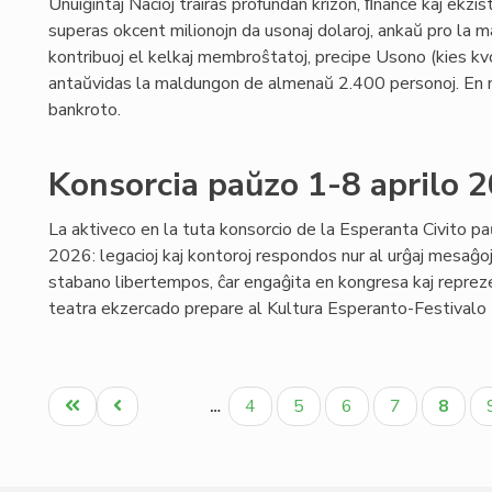
Unuiĝintaj Nacioj trairas profundan krizon, ﬁnance kaj ekzis
superas okcent milionojn da usonaj dolaroj, ankaŭ pro la m
kontribuoj el kelkaj membroŝtatoj, precipe Usono (kies kvo
antaŭvidas la maldungon de almenaŭ 2.400 personoj. En 
bankroto.
Konsorcia paŭzo 1-8 aprilo 
La aktiveco en la tuta konsorcio de la Esperanta Civito pa
2026: legacioj kaj kontoroj respondos nur al urĝaj mesaĝoj;
stabano libertempos, ĉar engaĝita en kongresa kaj reprezen
teatra ekzercado prepare al Kultura Esperanto-Festivalo (p
Pagination
Unua
Antaŭa
Paĝo
Paĝo
Paĝo
Paĝo
Aktua
4
5
6
7
8
…
paĝo
paĝo
paĝo