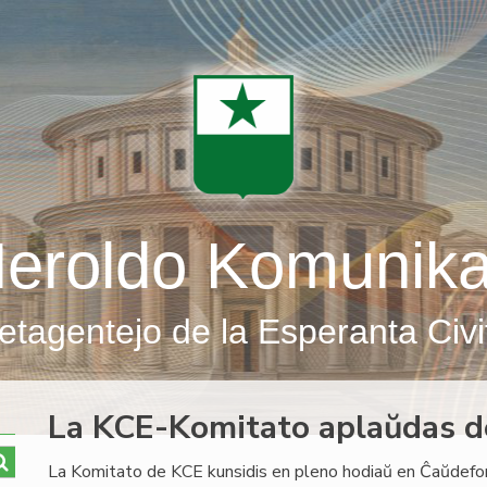
eroldo Komunik
etagentejo de la Esperanta Civi
La KCE-Komitato aplaŭdas d
La Komitato de KCE kunsidis en pleno hodiaŭ en Ĉaŭdefon