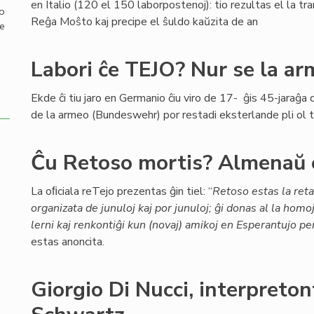
en Italio (120 el 150 laborpostenoj): tio rezultas el la tra
mo
Reĝa Moŝto kaj precipe el ŝuldo kaŭzita de an
de
Labori ĉe TEJO? Nur se la a
Ekde ĉi tiu jaro en Germanio ĉiu viro de 17- ĝis 45-jaraĝ
de la armeo (Bundeswehr) por restadi eksterlande pli ol t
Ĉu Retoso mortis? Almenaŭ 
La oﬁciala reTejo prezentas ĝin tiel: “
Retoso estas la ret
organizata de junuloj kaj por junuloj; ĝi donas al la homo
lerni kaj renkontiĝi kun (novaj) amikoj en Esperantujo per
estas anoncita.
Giorgio Di Nucci, interpret