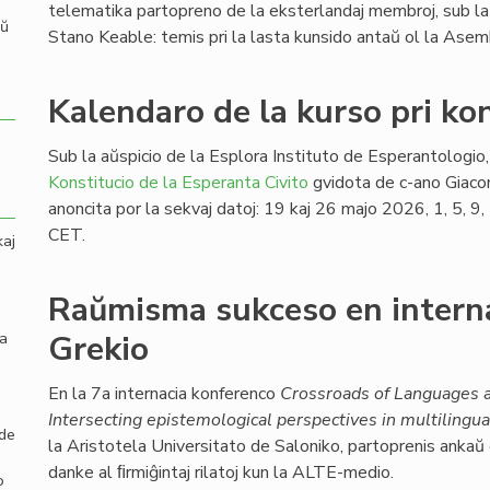
telematika partopreno de la eksterlandaj membroj, sub la
aŭ
Stano Keable: temis pri la lasta kunsido antaŭ ol la Ase
Kalendaro de la kurso pri kon
Sub la aŭspicio de la Esplora Instituto de Esperantologio, 
Konstitucio de la Esperanta Civito
gvidota de c-ano Giaco
anoncita por la sekvaj datoj: 19 kaj 26 majo 2026, 1, 5, 
CET.
kaj
Raŭmisma sukceso en intern
la
Grekio
En la 7a internacia konferenco
Crossroads of Languages a
Intersecting epistemological perspectives in multilingua
 de
la Aristotela Universitato de Saloniko, partoprenis ankaŭ
danke al ﬁrmiĝintaj rilatoj kun la ALTE-medio.
o