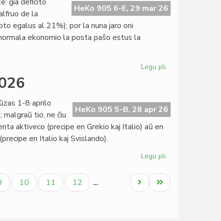
te: ĝia deﬁcito
de
HeKo 905 6-E, 29 mar 26
alfruo de la
la
to egalus al 21%); por la nuna jaro oni
15a
normala ekonomio la posta paŝo estus la
KEF
Legu pli
pri
Unuiĝintaj
2026
Nacioj
proksimas
ŭzas 1-8 aprilo
al
HeKo 905 5-B, 28 apr 26
 malgraŭ tio, ne ĉiu
bankroto
ta aktiveco (precipe en Grekio kaj Italio) aŭ en
recipe en Italio kaj Svislando).
Legu pli
pri
Konsorcia
paŭzo
la
Paĝo
Paĝo
Paĝo
Paĝo
Next
Last
9
10
11
12
…
1-
page
page
8
aprilo
2026