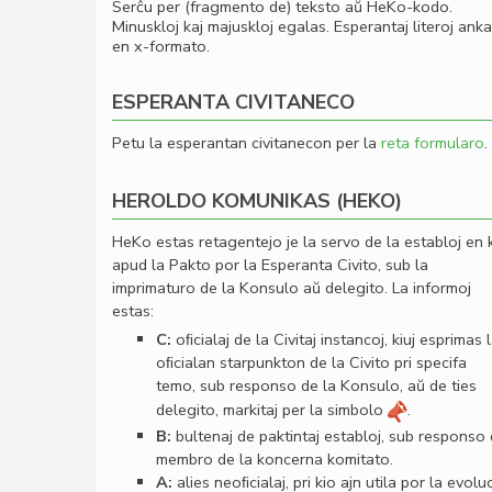
Serĉu per (fragmento de) teksto aŭ HeKo-kodo.
Minuskloj kaj majuskloj egalas. Esperantaj literoj ank
en x-formato.
ESPERANTA CIVITANECO
Petu la esperantan civitanecon per la
reta formularo
.
HEROLDO KOMUNIKAS (HEKO)
HeKo estas retagentejo je la servo de la establoj en 
apud la Pakto por la Esperanta Civito, sub la
imprimaturo de la Konsulo aŭ delegito. La informoj
estas:
C:
oﬁcialaj de la Civitaj instancoj, kiuj esprimas 
oﬁcialan starpunkton de la Civito pri specifa
temo, sub responso de la Konsulo, aŭ de ties
delegito, markitaj per la simbolo
.
B:
bultenaj de paktintaj establoj, sub responso
membro de la koncerna komitato.
A:
alies neoﬁcialaj, pri kio ajn utila por la evolu