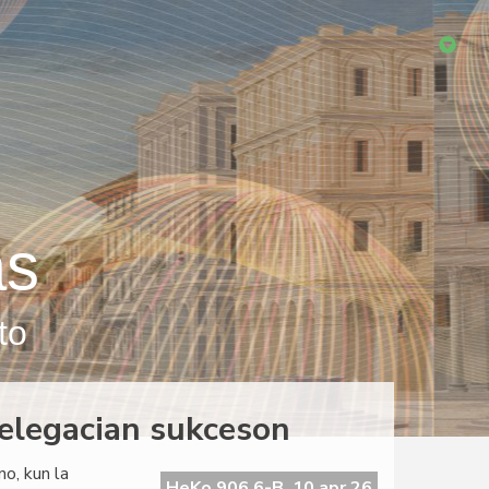
as
to
elegacian sukceson
o, kun la
HeKo 906 6-B, 10 apr 26