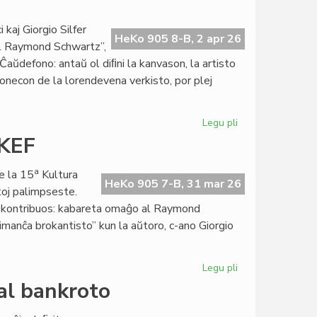
Almenaŭ
en
kaj Giorgio Silfer
HeKo 905 8-B, 2 apr 26
2026
al Raymond Schwartz”,
ne
aŭdefono: antaŭ ol diﬁni la kanvason, la artisto
sonecon de la lorendevena verkisto, por plej
Legu pli
pri
Giorgio
 KEF
Di
Nucci,
a
e la 15
Kultura
interpretonto
HeKo 905 7-B, 31 mar 26
toj palimpseste.
de
lej kontribuos: kabareta omaĝo al Raymond
Raymond
imanĉa brokantisto” kun la aŭtoro, c-ano Giorgio
Schwartz
Legu pli
pri
Preta
al bankroto
la
programo