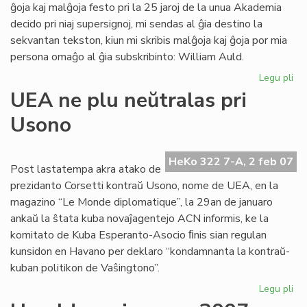
ĝoja kaj malĝoja festo pri la 25 jaroj de la unua Akademia
decido pri niaj supersignoj, mi sendas al ĝia destino la
sekvantan tekston, kiun mi skribis malĝoja kaj ĝoja por mia
persona omaĝo al ĝia subskribinto: William Auld.
Legu pli
pri
Ak
UEA ne plu neŭtralas pri
de
Usono
Es
pri
su
HeKo 322 7-A, 2 feb 07
al
Post lastatempa akra atako de
prezidanto Corsetti kontraŭ Usono, nome de UEA, en la
magazino “Le Monde diplomatique”, la 29an de januaro
ankaŭ la ŝtata kuba novaĵagentejo ACN informis, ke la
komitato de Kuba Esperanto-Asocio ﬁnis sian regulan
kunsidon en Havano per deklaro “kondamnanta la kontraŭ-
kuban politikon de Vaŝingtono”.
Legu pli
pri
UE