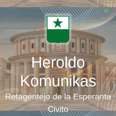
Skip
to
main
content
Heroldo
Komunikas
Retagentejo de la Esperanta
Civito