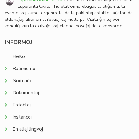
Esperanta Civito. Tiu platformo ebligas la aliĝon al la
eventoj kaj kursoj organizataj de la paktintaj establoj, aĉeton de
eldonaĵoj, abonon al revuoj kaj multe pli. Vizitu ĝin tuj por
konatiĝi kun la aktivaĵoj kaj eldonaj novaĵoj de la konsorcio.
INFORMOJ
HeKo
Raŭmismo
Normaro
Dokumentoj
Establoj
Instancoj
En aliaj lingvoj