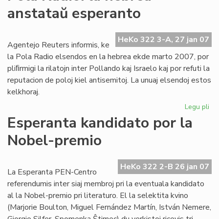
Ta
anstataŭ esperanto
de
la
Me
HeKo 322 3-A, 27 jan 07
Agentejo Reuters informis, ke
la Pola Radio elsendos en la hebrea ekde marto 2007, por
pliﬁrmigi la rilatojn inter Pollando kaj Israelo kaj por refuti la
reputacion de poloj kiel antisemitoj. La unuaj elsendoj estos
kelkhoraj.
Legu pli
pri
Po
Esperanta kandidato por la
Rad
Nobel-premio
la
he
an
HeKo 322 2-B 26 jan 07
es
La Esperanta PEN-Centro
referendumis inter siaj membroj pri la eventuala kandidato
al la Nobel-premio pri literaturo. El la selektita kvino
(Marjorie Boulton, Miguel Fernández Martín, István Nemere,