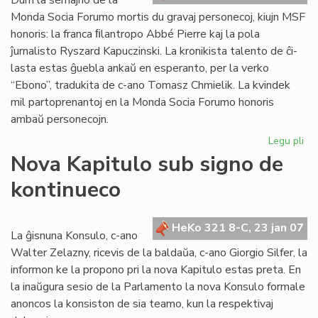
Dum la semajno de la
Monda Socia Forumo mortis du gravaj personecoj, kiujn MSF
honoris: la franca ﬁlantropo Abbé Pierre kaj la pola
ĵurnalisto Ryszard Kapuczinski. La kronikista talento de ĉi-
lasta estas ĝuebla ankaŭ en esperanto, per la verko
“Ebono”, tradukita de c-ano Tomasz Chmielik. La kvindek
mil partoprenantoj en la Monda Socia Forumo honoris
ambaŭ personecojn.
Legu pli
pri
Mo
Nova Kapitulo sub signo de
So
kontinueco
Fo
fe
en
HeKo 321 8-C, 23 jan 07
Na
La ĝisnuna Konsulo, c-ano
Walter Zelazny, ricevis de la baldaŭa, c-ano Giorgio Silfer, la
informon ke la propono pri la nova Kapitulo estas preta. En
la inaŭgura sesio de la Parlamento la nova Konsulo formale
anoncos la konsiston de sia teamo, kun la respektivaj