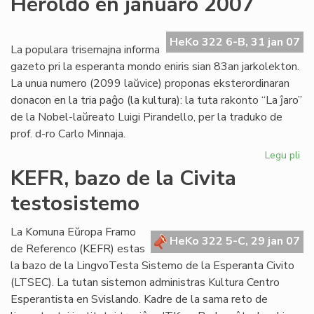
Heroldo en januaro 2007
ne
plu
ne
HeKo 322 6-B, 31 jan 07
La populara trisemajna informa
pri
gazeto pri la esperanta mondo eniris sian 83an jarkolekton.
Us
La unua numero (2099 laŭvice) proponas eksterordinaran
donacon en la tria paĝo (la kultura): la tuta rakonto “La ĵaro”
de la Nobel-laŭreato Luigi Pirandello, per la traduko de
prof. d-ro Carlo Minnaja.
Legu pli
pri
He
KEFR, bazo de la Civita
en
testosistemo
ja
20
La Komuna Eŭropa Framo
HeKo 322 5-C, 29 jan 07
de Referenco (KEFR) estas
la bazo de la LingvoTesta Sistemo de la Esperanta Civito
(LTSEC). La tutan sistemon administras Kultura Centro
Esperantista en Svislando. Kadre de la sama reto de