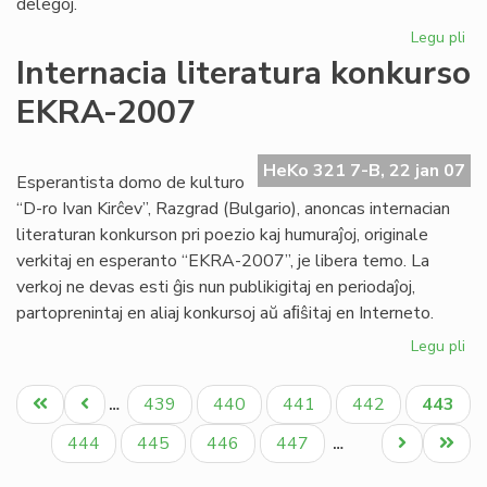
delegoj.
Legu pli
pri
No
Internacia literatura konkurso
Kap
EKRA-2007
su
si
de
HeKo 321 7-B, 22 jan 07
ko
Esperantista domo de kulturo
“D-ro Ivan Kirĉev”, Razgrad (Bulgario), anoncas internacian
literaturan konkurson pri poezio kaj humuraĵoj, originale
verkitaj en esperanto “EKRA-2007”, je libera temo. La
verkoj ne devas esti ĝis nun publikigitaj en periodaĵoj,
partoprenintaj en aliaj konkursoj aŭ aﬁŝitaj en Interneto.
Legu pli
pri
Int
Pagination
lit
Unua
Antaŭa
Paĝo
Paĝo
Paĝo
Paĝo
Aktual
439
440
441
442
443
…
ko
paĝo
paĝo
paĝo
EK
Paĝo
Paĝo
Paĝo
Paĝo
Next
Last
444
445
446
447
…
20
page
page