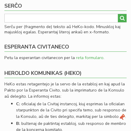
SERĈO
Serĉu per (fragmento de) teksto aŭ HeKo-kodo. Minuskloj kaj
majuskloj egalas. Esperantaj literoj ankaŭ en x-formato.
ESPERANTA CIVITANECO
Petu la esperantan civitanecon per la
reta formularo
.
HEROLDO KOMUNIKAS (HEKO)
HeKo estas retagentejo je la servo de la establoj en kaj apud la
Pakto por la Esperanta Civito, sub la imprimaturo de la Konsulo
aŭ delegito. La informoj estas:
C:
oﬁcialaj de la Civitaj instancoj, kiuj esprimas la oﬁcialan
starpunkton de la Civito pri specifa temo, sub responso de
la Konsulo, aŭ de ties delegito, markitaj per la simbolo
.
B:
bultenaj de paktintaj establoj, sub responso de membro
de la koncerna komitato.