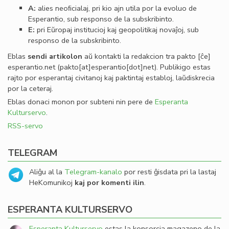
A:
alies neoﬁcialaj, pri kio ajn utila por la evoluo de
Esperantio, sub responso de la subskribinto.
E:
pri Eŭropaj institucioj kaj geopolitikaj novaĵoj, sub
responso de la subskribinto.
Eblas
sendi
artikolon
aŭ kontakti la redakcion tra
pakto
[ĉe]
esperantio
.
net
(pakto[at]esperantio[dot]net)
. Publikigo estas
rajto por esperantaj civitanoj kaj paktintaj establoj, laŭdiskrecia
por la ceteraj.
Eblas donaci monon por subteni nin pere de
Esperanta
Kulturservo
.
RSS-servo
TELEGRAM
Aliĝu al la
Telegram-kanalo
por resti ĝisdata pri la lastaj
HeKomunikoj
kaj por komenti ilin
.
ESPERANTA KULTURSERVO
Esperanta Kulturservo
estas la konsorcia magazeno de la