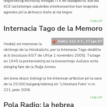
lingvotestaj institutoj troviĝas ITK en Budapeŝto, kun kiu
KCE lastatempe subskribis interkonsenton kun reciproka
agnosko pri la aktiveco rilate al nia lingvo.
Legu pli
pri
KE
Internacia Tago de la Memoro
ba
de
la
HeKo 322 4-C, 27 jan 07
Hodiaŭ oni memoras la
Civ
viktimojn de la Holokaŭsto, per la Internacia Tago dediĉita
te
al ili (rezolucio 60/7 de UN je 1 novembro 2005). Tiutage
en 1945 la pretervivintoj en la koncentrejo Auŝvico estis
atingitaj fare de la Ruĝa Armeo.
Jen bona okazo (re)legi la tre interesan artikolon pri la savo
de la 25.000 bulgaraj hebreoj en “Literatura Foiro” n-ro
221, junio 2006.
Legu pli
pri
Int
Pola Radio: la hebrea