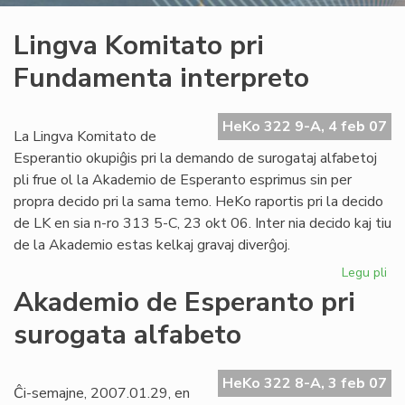
Lingva Komitato pri
Fundamenta interpreto
HeKo 322 9-A, 4 feb 07
La Lingva Komitato de
Esperantio okupiĝis pri la demando de surogataj alfabetoj
pli frue ol la Akademio de Esperanto esprimus sin per
propra decido pri la sama temo. HeKo raportis pri la decido
de LK en sia n-ro 313 5-C, 23 okt 06. Inter nia decido kaj tiu
de la Akademio estas kelkaj gravaj diverĝoj.
Legu pli
pri
Li
Akademio de Esperanto pri
Ko
surogata alfabeto
pri
Fu
int
HeKo 322 8-A, 3 feb 07
Ĉi-semajne, 2007.01.29, en