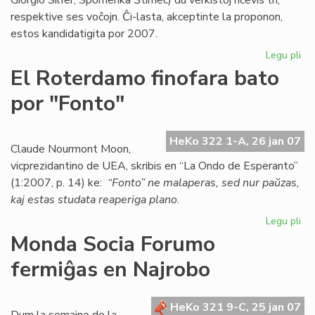
Giorgio Silfer, Spomenka Ŝtimec) du verkistoj ricevis tri,
respektive ses voĉojn. Ĉi-lasta, akceptinte la proponon,
estos kandidatigita por 2007.
Legu pli
pri
Es
El Roterdamo finofara bato
ka
por "Fonto"
po
la
No
HeKo 322 1-A, 26 jan 07
pr
Claude Nourmont Moon,
vicprezidantino de UEA, skribis en “La Ondo de Esperanto”
(1:2007, p. 14) ke:
“Fonto” ne malaperas, sed nur paŭzas,
kaj estas studata reaperiga plano
.
Legu pli
pri
El
Monda Socia Forumo
Ro
fermiĝas en Najrobo
fin
ba
po
HeKo 321 9-C, 25 jan 07
"F