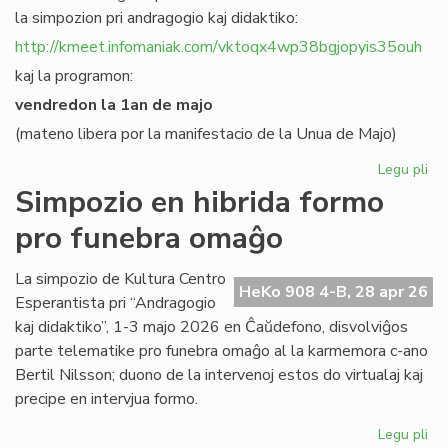
la simpozion pri andragogio kaj didaktiko:
http://kmeet.infomaniak.com/vktoqx4wp38bgjopyis35ouh
kaj la programon:
vendredon la 1an de majo
(mateno libera por la manifestacio de la Unua de Majo)
Legu pli
pri
KC
Simpozio en hibrida formo
bo
pro funebra omaĝo
al
sia
si
La simpozio de Kultura Centro
HeKo 908 4-B, 28 apr 26
pri
Esperantista pri “Andragogio
an
kaj didaktiko”, 1-3 majo 2026 en Ĉaŭdefono, disvolviĝos
parte telematike pro funebra omaĝo al la karmemora c-ano
Bertil Nilsson; duono de la intervenoj estos do virtualaj kaj
precipe en intervjua formo.
Legu pli
pri