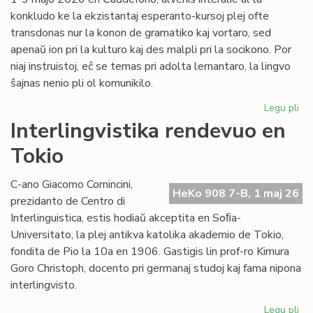
konkludo ke la ekzistantaj esperanto-kursoj plej ofte
transdonas nur la konon de gramatiko kaj vortaro, sed
apenaŭ ion pri la kulturo kaj des malpli pri la socikono. Por
niaj instruistoj, eĉ se temas pri adolta lernantaro, la lingvo
ŝajnas nenio pli ol komunikilo.
Legu pli
pri
Su
Interlingvistika rendevuo en
si
Tokio
pri
did
sti
C-ano Giacomo Comincini,
HeKo 908 7-B, 1 maj 26
al
prezidanto de Centro di
st
Interlinguistica, estis hodiaŭ akceptita en Soﬁa-
Universitato, la plej antikva katolika akademio de Tokio,
fondita de Pio la 10a en 1906. Gastigis lin prof-ro Kimura
Goro Christoph, docento pri germanaj studoj kaj fama nipona
interlingvisto.
Legu pli
pri