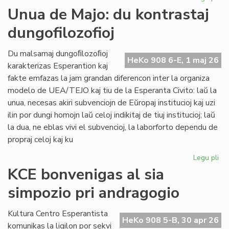
Int
Unua de Majo: du kontrastaj
re
dungofilozofioj
en
To
Du malsamaj dungoﬁlozoﬁoj
HeKo 908 6-E, 1 maj 26
karakterizas Esperantion kaj
fakte emfazas la jam grandan diferencon inter la organiza
modelo de UEA/TEJO kaj tiu de la Esperanta Civito: laŭ la
unua, necesas akiri subvenciojn de Eŭropaj institucioj kaj uzi
ilin por dungi homojn laŭ celoj indikitaj de tiuj institucioj; laŭ
la dua, ne eblas vivi el subvencioj, la laborforto dependu de
propraj celoj kaj ku
Legu pli
pri
Un
KCE bonvenigas al sia
de
simpozio pri andragogio
Maj
du
kon
Kultura Centro Esperantista
HeKo 908 5-B, 30 apr 26
dun
komunikas la ligilon por sekvi