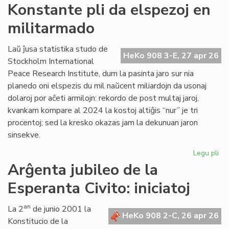
Si
Konstante pli da elspezoj en
en
militarmado
hib
fo
pr
Laŭ ĵusa statistika studo de
HeKo 908 3-E, 27 apr 26
fu
Stockholm International
om
Peace Research Institute, dum la pasinta jaro sur nia
planedo oni elspezis du mil naŭcent miliardojn da usonaj
dolaroj por aĉeti armilojn: rekordo de post multaj jaroj,
kvankam kompare al 2024 la kostoj altiĝis “nur” je tri
procentoj; sed la kresko okazas jam la dekunuan jaron
sinsekve.
Legu pli
pri
Ko
Arĝenta jubileo de la
pli
Esperanta Civito: iniciatoj
da
els
en
an
La 2
de junio 2001 la
HeKo 908 2-C, 26 apr 26
mi
Konstitucio de la