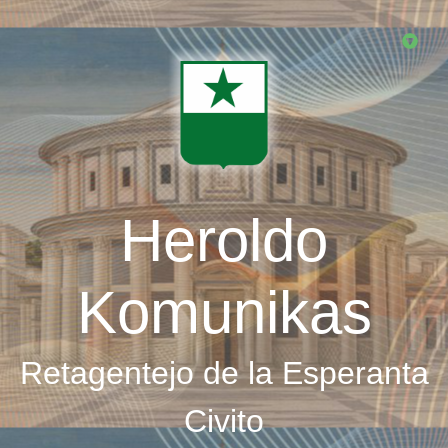
Skip
to
main
content
Heroldo
Komunikas
Retagentejo de la Esperanta
Civito