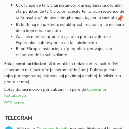
C:
oﬁcialaj de la Civitaj instancoj, kiuj esprimas la oﬁcialan
starpunkton de la Civito pri specifa temo, sub responso de
la Konsulo, aŭ de ties delegito, markitaj per la simbolo
.
B:
bultenaj de paktintaj establoj, sub responso de membro
de la koncerna komitato.
A:
alies neoﬁcialaj, pri kio ajn utila por la evoluo de
Esperantio, sub responso de la subskribinto.
E:
pri Eŭropaj institucioj kaj geopolitikaj novaĵoj, sub
responso de la subskribinto.
Eblas
sendi
artikolon
aŭ kontakti la redakcion tra
pakto
[ĉe]
esperantio
.
net
(pakto[at]esperantio[dot]net)
. Publikigo estas
rajto por esperantaj civitanoj kaj paktintaj establoj, laŭdiskrecia
por la ceteraj.
Eblas donaci monon por subteni nin pere de
Esperanta
Kulturservo
.
RSS-servo
TELEGRAM
Aliĝu al la
Telegram-kanalo
por resti ĝisdata pri la lastaj