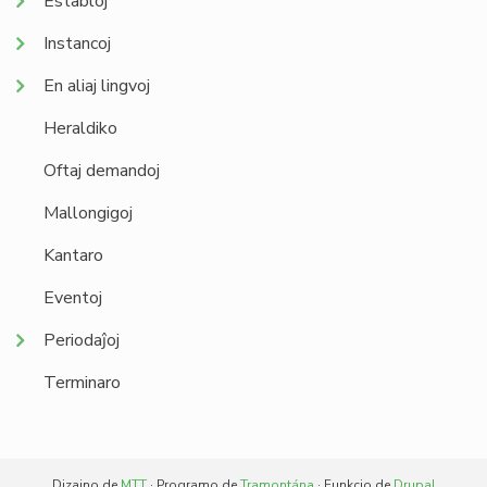
Establoj
Instancoj
En aliaj lingvoj
Heraldiko
Oftaj demandoj
Mallongigoj
Kantaro
Eventoj
Periodaĵoj
Terminaro
Dizajno de
MTT
· Programo de
Tramontána
· Funkcio de
Drupal