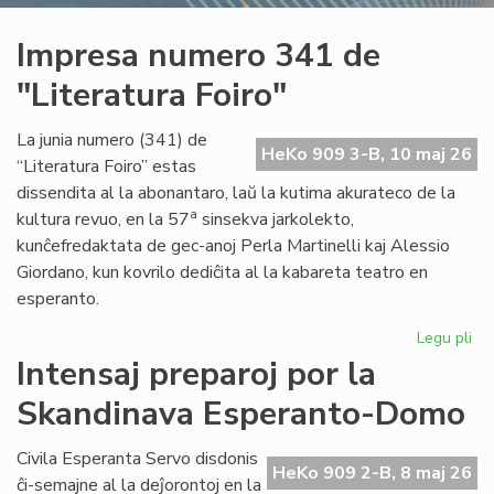
Impresa numero 341 de
"Literatura Foiro"
La junia numero (341) de
HeKo 909 3-B, 10 maj 26
“Literatura Foiro” estas
dissendita al la abonantaro, laŭ la kutima akurateco de la
a
kultura revuo, en la 57
sinsekva jarkolekto,
kunĉefredaktata de gec-anoj Perla Martinelli kaj Alessio
Giordano, kun kovrilo dediĉita al la kabareta teatro en
esperanto.
Legu pli
pri
Im
Intensaj preparoj por la
nu
Skandinava Esperanto-Domo
34
de
"Li
Civila Esperanta Servo disdonis
HeKo 909 2-B, 8 maj 26
Foi
ĉi-semajne al la deĵorontoj en la