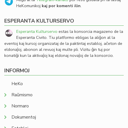
HeKomunikoj
kaj por komenti ilin
.
ESPERANTA KULTURSERVO
Esperanta Kulturservo
estas la konsorcia magazeno de la
Esperanta Civito. Tiu platformo ebligas la aliĝon al la
eventoj kaj kursoj organizataj de la paktintaj establoj, aĉeton de
eldonaĵoj, abonon al revuoj kaj multe pli. Vizitu ĝin tuj por
konatiĝi kun la aktivaĵoj kaj eldonaj novaĵoj de la konsorcio.
INFORMOJ
HeKo
Raŭmismo
Normaro
Dokumentoj