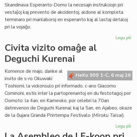
Skandinava Esperanto-Domo la necesajn instrukciojn pri
vestaĵoj kaj prevento de akcidentoj, aldone al kompleta
terminaro pri manlaboroj en esperanto kaj al lastaj detaloj
pri la vojaĝo.
Legu pli
pri
Int
Civita vizito omaĝe al
pre
Deguchi Kurenai
po
la
Sk
Komence de majo, danke al
HeKo 909 1-C, 6 maj 26
Es
invito de s-ro Okuwaki
Do
Toshiomi, la vickonsulo pri informado, c-ano Giacomo
Comincini, estis inter la partoprenantoj en du festotagoj por
Oomoto: la 4an, en Kameoko, por celebri la 70an
datrevenon de Deguchi Kurenai; kaj la 5an, en Ajabeo, okaze
de la ĉiujara Granda Printempa Festivalo (
Miroku Taisai
).
Legu pli
pri
Civ
La Asembleo de LF-koop pri