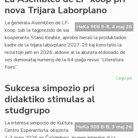
viz
nova Trijara Laborplano
om
al
De
La ĝenerala Asembleo de LF-
HeKo 908 9-8, 4 maj 26
Ku
koop, sub la tagprezido de sia
kooperanto Stano Keable, aprobis hieraŭ la produktadon
kadre de la trijara laborplano 2027-29 kaj konstatis la
rezultojn jam en 2026, aldone al la akurata eldonado de
ses dumonataj numeroj de la 64-paĝa revuo “Literatura
Foiro”.
Legu pli
pri
La
Sukcesa simpozio pri
As
didaktiko stimulas al
de
LF-
studgrupo
ko
pri
La interesa simpozio de Kultura
no
HeKo 908 8-B, 3 maj 26
Centro Esperantista, okazinta
Tri
La
1-3 majo 2026 en Ĉaŭdefono, alvenis interalie al la