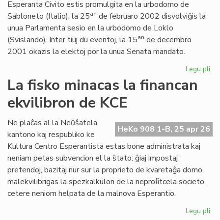
Esperanta Civito estis promulgita en la urbodomo de
an
Sabloneto (Italio), la 25
de februaro 2002 disvolviĝis la
unua Parlamenta sesio en la urbodomo de Loklo
an
(Svislando). Inter tiuj du eventoj, la 15
de decembro
2001 okazis la elektoj por la unua Senata mandato.
Legu pli
pri
Ar
La fisko minacas la financan
jub
ekvilibron de KCE
de
la
Es
Ne plaĉas al la Neŭŝatela
HeKo 908 1-B, 25 apr 26
Civ
kantono kaj respubliko ke
ini
Kultura Centro Esperantista estas bone administrata kaj
neniam petas subvencion el la ŝtato: ĝiaj impostaj
pretendoj, bazitaj nur sur la proprieto de kvaretaĝa domo,
malekvilibrigas la spezkalkulon de la neproﬁtcela societo,
cetere neniom helpata de la malnova Esperantio.
Legu pli
pri