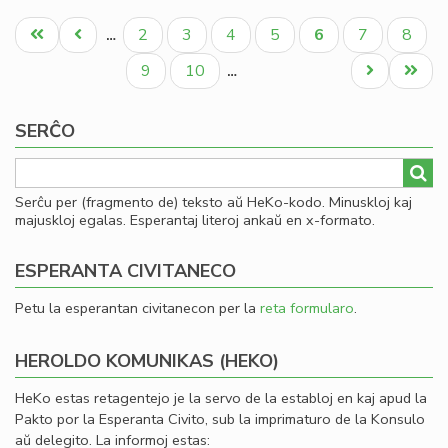
La
Pagination
fis
Unua
Antaŭa
Paĝo
Paĝo
Paĝo
Paĝo
Aktuala
Paĝo
Paĝo
2
3
4
5
6
7
8
…
mi
paĝo
paĝo
paĝo
la
Paĝo
Paĝo
Next
Last
9
10
…
fi
page
page
ekv
SERĈO
de
KC
Serĉu per (fragmento de) teksto aŭ HeKo-kodo. Minuskloj kaj
majuskloj egalas. Esperantaj literoj ankaŭ en x-formato.
ESPERANTA CIVITANECO
Petu la esperantan civitanecon per la
reta formularo
.
HEROLDO KOMUNIKAS (HEKO)
HeKo estas retagentejo je la servo de la establoj en kaj apud la
Pakto por la Esperanta Civito, sub la imprimaturo de la Konsulo
aŭ delegito. La informoj estas: