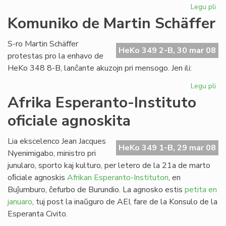
Legu pli
pri
Es
Komuniko de Martin Schäffer
nu
de
S-ro Martin Schäffer
He
HeKo 349 2-B, 30 mar 08
protestas pro la enhavo de
HeKo 348 8-B, lanĉante akuzojn pri mensogo. Jen ili:
Legu pli
pri
Ko
Afrika Esperanto-Instituto
de
oficiale agnoskita
Mar
Sc
Lia ekscelenco Jean Jacques
HeKo 349 1-B, 29 mar 08
Nyenimigabo, ministro pri
junularo, sporto kaj kulturo, per letero de la 21a de marto
oﬁciale agnoskis
Afrikan Esperanto-Instituton
, en
Buĵumburo, ĉefurbo de Burundio. La agnosko estis
petita en
januaro
, tuj post la inaŭguro de AEI, fare de la Konsulo de la
Esperanta Civito.