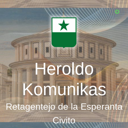
Skip
to
main
content
Heroldo
Komunikas
Retagentejo de la Esperanta
Civito