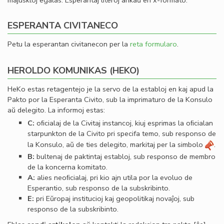
majuskloj egalas. Esperantaj literoj ankaŭ en x-formato.
ESPERANTA CIVITANECO
Petu la esperantan civitanecon per la
reta formularo
.
HEROLDO KOMUNIKAS (HEKO)
HeKo estas retagentejo je la servo de la establoj en kaj apud la
Pakto por la Esperanta Civito, sub la imprimaturo de la Konsulo
aŭ delegito. La informoj estas:
C:
oﬁcialaj de la Civitaj instancoj, kiuj esprimas la oﬁcialan
starpunkton de la Civito pri specifa temo, sub responso de
la Konsulo, aŭ de ties delegito, markitaj per la simbolo
.
B:
bultenaj de paktintaj establoj, sub responso de membro
de la koncerna komitato.
A:
alies neoﬁcialaj, pri kio ajn utila por la evoluo de
Esperantio, sub responso de la subskribinto.
E:
pri Eŭropaj institucioj kaj geopolitikaj novaĵoj, sub
responso de la subskribinto.