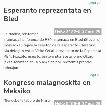
Legu pli
pri
Afr
Esperanto reprezentata en
Es
Bled
Ins
ofi
ag
HeKo 348 9-B, 27 mar 08
La tradicia, printempa
Internacia Konferenco de PEN Internacia en Bled (Slovenio)
vidas ankaŭ ĉi-jare la ĉeeston de la esperanto-literaturo.
Nia delegito estas Vinko Oŝlak, prezidanto de la Esperanta
PEN. Filozofo, eseisto, oratoro plurfaceta, c-ano Oŝlak
(eksa senatano de la blanka grupo) prezentis propran
referaĵon.
Legu pli
pri
Es
Kongreso malagnoskita en
re
Meksiko
en
Bl
“Sendube la laboro de Martin
HeKo 348 8-B, 27 mar 08