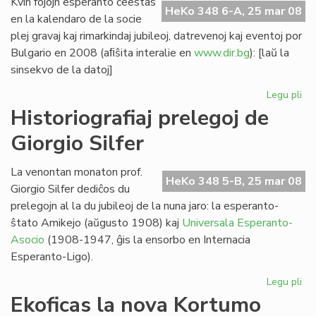
Kvin fojojn esperanto ĉeestas
HeKo 348 6-A, 25 mar 08
en la kalendaro de la socie
plej gravaj kaj rimarkindaj jubileoj, datrevenoj kaj eventoj por
Bulgario en 2008 (aﬁŝita interalie en
www.dir.bg
): [laŭ la
sinsekvo de la datoj]
Legu pli
pri
Kvi
Historiografiaj prelegoj de
ev
Giorgio Silfer
en
la
bu
La venontan monaton prof.
HeKo 348 5-B, 25 mar 08
ka
Giorgio Silfer dediĉos du
prelegojn al la du jubileoj de la nuna jaro: la esperanto-
ŝtato Amikejo (aŭgusto 1908) kaj
Universala Esperanto-
Asocio
(1908-1947, ĝis la ensorbo en Internacia
Esperanto-Ligo).
Legu pli
pri
His
Ekoficas la nova Kortumo
pre