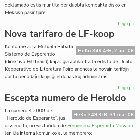
deklamado estis muntita per duobla kompakta disko en
Meksiko pasintjare.
Legu pli
pri
Ofi
Nova tarifaro de LF-koop
ko
de
Konforme al la Mutuala Rabata
ME
HeKo 349 4-B, 2 apr 08
Sistemo de Esperantio
(direktivo Hiltbrand) kaj al ĝia apliko tra la edikto de Dualo,
Kooperativo de Literatura Foiro anoncas la novajn tarifojn
por la periodaĵoj kiujn ĝi eldonas kaj administras.
Legu pli
pri
No
Escepta numero de Heroldo
tar
de
La numero 4:2008 de
LF-
HeKo 349 3-B, 31 mar 08
“Heroldo de Esperanto”, ĵus
ko
dissendita, ricevis laŭdon de
Feminisma Esperanta Movado
.
Jen ilia interna komuniko al la membraro: