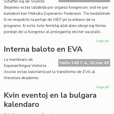
Schäffer kaj de Vicente
Bejarano estas laŭdinda por organizi kongreson, sed ne por
kunlabori kun Meksika Esperanto-Federacio. Tre bedaŭrinde
ili ne respektis la petojn de MEF pri la enhavo de la
programo. Ili estis tute fermitaj aŭdi alies ideojn kaj fermis
pordojn de la Kongreso al prelegantoj ekster sia plaĉo.
Legu pli
pri
Ko
Interna baloto en EVA
ma
en
La membraro de
Me
HeKo 348 7-A, 26 mar 08
Esperantlingva Verkista
Asocio estas balotanta pri la transformo de EVA al
literatura akademio.
Legu pli
pri
Int
Kvin eventoj en la bulgara
ba
kalendaro
en
EV