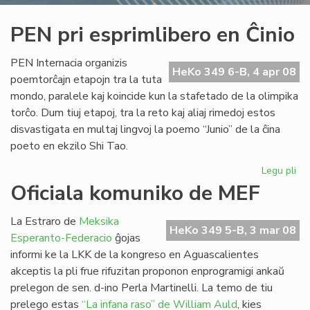
PEN pri esprimlibero en Ĉinio
PEN Internacia organizis
HeKo 349 6-B, 4 apr 08
poemtorĉajn etapojn tra la tuta
mondo, paralele kaj koincide kun la stafetado de la olimpika
torĉo. Dum tiuj etapoj, tra la reto kaj aliaj rimedoj estos
disvastigata en multaj lingvoj la poemo “Junio” de la ĉina
poeto en ekzilo Shi Tao.
Legu pli
pri
PE
Oficiala komuniko de MEF
pri
esp
La Estraro de
Meksika
en
HeKo 349 5-B, 3 mar 08
Esperanto-Federacio
ĝojas
Ĉin
informi ke la LKK de la kongreso en Aguascalientes
akceptis la pli frue rifuzitan proponon enprogramigi ankaŭ
prelegon de sen. d-ino Perla Martinelli. La temo de tiu
prelego estas
“La infana raso” de William Auld
, kies