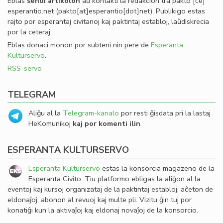
Eblas
sendi
artikolon
aŭ kontakti la redakcion tra
pakto
[ĉe]
esperantio
.
net
(pakto[at]esperantio[dot]net)
. Publikigo estas
rajto por esperantaj civitanoj kaj paktintaj establoj, laŭdiskrecia
por la ceteraj.
Eblas donaci monon por subteni nin pere de
Esperanta
Kulturservo
.
RSS-servo
TELEGRAM
Aliĝu al la
Telegram-kanalo
por resti ĝisdata pri la lastaj
HeKomunikoj
kaj por komenti ilin
.
ESPERANTA KULTURSERVO
Esperanta Kulturservo
estas la konsorcia magazeno de la
Esperanta Civito. Tiu platformo ebligas la aliĝon al la
eventoj kaj kursoj organizataj de la paktintaj establoj, aĉeton de
eldonaĵoj, abonon al revuoj kaj multe pli. Vizitu ĝin tuj por
konatiĝi kun la aktivaĵoj kaj eldonaj novaĵoj de la konsorcio.