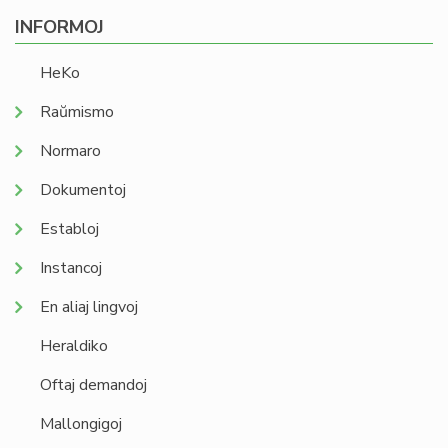
INFORMOJ
HeKo
Raŭmismo
Normaro
Dokumentoj
Establoj
Instancoj
En aliaj lingvoj
Heraldiko
Oftaj demandoj
Mallongigoj