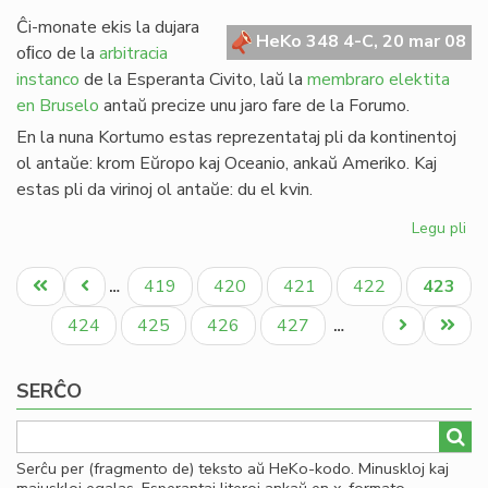
de
Ĉi-monate ekis la dujara
Gio
HeKo 348 4-C, 20 mar 08
oﬁco de la
arbitracia
Sil
instanco
de la Esperanta Civito, laŭ la
membraro elektita
en Bruselo
antaŭ precize unu jaro fare de la Forumo.
En la nuna Kortumo estas reprezentataj pli da kontinentoj
ol antaŭe: krom Eŭropo kaj Oceanio, ankaŭ Ameriko. Kaj
estas pli da virinoj ol antaŭe: du el kvin.
Legu pli
pri
Eko
Pagination
la
Unua
Antaŭa
Paĝo
Paĝo
Paĝo
Paĝo
Aktual
419
420
421
422
423
…
no
paĝo
paĝo
paĝo
Ko
Paĝo
Paĝo
Paĝo
Paĝo
Next
Last
424
425
426
427
…
page
page
SERĈO
Serĉu per (fragmento de) teksto aŭ HeKo-kodo. Minuskloj kaj