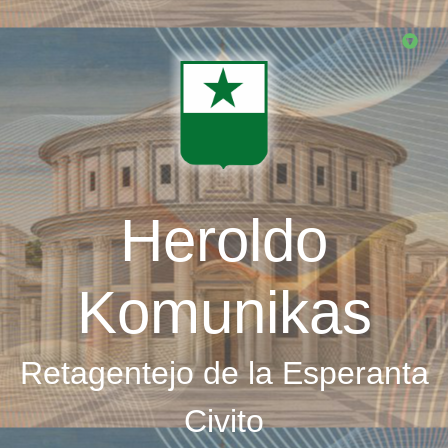
Skip
to
main
content
Heroldo
Komunikas
Retagentejo de la Esperanta
Civito