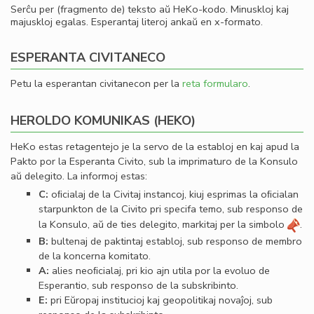
Serĉu per (fragmento de) teksto aŭ HeKo-kodo. Minuskloj kaj
majuskloj egalas. Esperantaj literoj ankaŭ en x-formato.
ESPERANTA CIVITANECO
Petu la esperantan civitanecon per la
reta formularo
.
HEROLDO KOMUNIKAS (HEKO)
HeKo estas retagentejo je la servo de la establoj en kaj apud la
Pakto por la Esperanta Civito, sub la imprimaturo de la Konsulo
aŭ delegito. La informoj estas:
C:
oﬁcialaj de la Civitaj instancoj, kiuj esprimas la oﬁcialan
starpunkton de la Civito pri specifa temo, sub responso de
la Konsulo, aŭ de ties delegito, markitaj per la simbolo
.
B:
bultenaj de paktintaj establoj, sub responso de membro
de la koncerna komitato.
A:
alies neoﬁcialaj, pri kio ajn utila por la evoluo de
Esperantio, sub responso de la subskribinto.
E:
pri Eŭropaj institucioj kaj geopolitikaj novaĵoj, sub