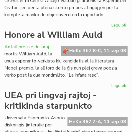
ceteraj el la Centra Oﬁcejo. Baldaŭ ĝi aldonis la Esperantan
Civiton, jen per la plena silento pri ties atingoj jen per la
kompleta manko de objektiveco en la raportado.
Legu pli
pri
La
Honore al William Auld
vir
pe
Antaŭ precize du jaroj
je
HeKo 367 8-C, 11 sep 08
mortis William Auld, la
rea
unua esperanto-verkisto kiu kandidatis al la literatura
Nobel-premio, la aŭtoro de la ĝis nun plej grava poezia
verko post la dua mondmilito, “La infana raso”.
Legu pli
pri
Ho
UEA pri lingvaj rajtoj -
al
kritikinda starpunkto
Wi
Au
Universala Esperanto-Asocio
HeKo 367 7-A, 10 sep 08
diskonigis (interalie per