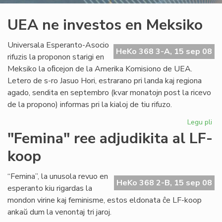
UEA ne investos en Meksiko
Universala Esperanto-Asocio
HeKo 368 3-A, 15 sep 08
rifuzis la proponon starigi en
Meksiko la oﬁcejon de la Amerika Komisiono de UEA.
Letero de s-ro Jasuo Hori, estrarano pri landa kaj regiona
agado, sendita en septembro (kvar monatojn post la ricevo
de la propono) informas pri la kialoj de tiu rifuzo.
Legu pli
pri
UE
"Femina" ree adjudikita al LF-
ne
koop
inv
en
Me
“Femina”, la unusola revuo en
HeKo 368 2-B, 15 sep 08
esperanto kiu rigardas la
mondon virine kaj feminisme, estos eldonata ĉe LF-koop
ankaŭ dum la venontaj tri jaroj.