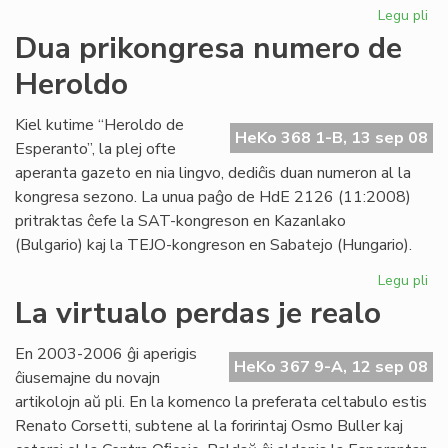
Legu pli
pri
"F
Dua prikongresa numero de
re
Heroldo
adj
al
LF-
Kiel kutime “Heroldo de
HeKo 368 1-B, 13 sep 08
ko
Esperanto”, la plej ofte
aperanta gazeto en nia lingvo, dediĉis duan numeron al la
kongresa sezono. La unua paĝo de HdE 2126 (11:2008)
pritraktas ĉefe la SAT-kongreson en Kazanlako
(Bulgario) kaj la TEJO-kongreson en Sabatejo (Hungario).
Legu pli
pri
Du
La virtualo perdas je realo
pr
nu
En 2003-2006 ĝi aperigis
de
HeKo 367 9-A, 12 sep 08
ĉiusemajne du novajn
He
artikolojn aŭ pli. En la komenco la preferata celtabulo estis
Renato Corsetti, subtene al la foririntaj Osmo Buller kaj