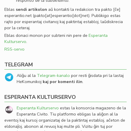
responso de la subskribinto.
Eblas
sendi
artikolon
aŭ kontakti la redakcion tra
pakto
[ĉe]
esperantio
.
net
(pakto[at]esperantio[dot]net)
. Publikigo estas
rajto por esperantaj civitanoj kaj paktintaj establoj, laŭdiskrecia
por la ceteraj.
Eblas donaci monon por subteni nin pere de
Esperanta
Kulturservo
.
RSS-servo
TELEGRAM
Aliĝu al la
Telegram-kanalo
por resti ĝisdata pri la lastaj
HeKomunikoj
kaj por komenti ilin
.
ESPERANTA KULTURSERVO
Esperanta Kulturservo
estas la konsorcia magazeno de la
Esperanta Civito. Tiu platformo ebligas la aliĝon al la
eventoj kaj kursoj organizataj de la paktintaj establoj, aĉeton de
eldonaĵoj, abonon al revuoj kaj multe pli. Vizitu ĝin tuj por