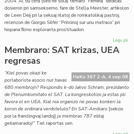
2004. Al tiu ĉefa (sed ne sola) temaro “Femina” dediĉas
dosieron pri samseksemo, fare de Stella Meester, artikolon
de Leen Deij pri la seksaj rilatoj de romkatolikaj pastroj,
recenzon de Giorgio Silfer “Princinoj sur unu matraco” pri
hispana ﬁlmo esploranta prostituadon.
Legu pli
pri
Di
Membraro: SAT krizas, UEA
ne
regresas
es
pe
“Kiel povas okazi ke
HeKo 367 2-A, 4 sep 08
porlaborista asocio nur havas
680 membrojn? Respondis k-do Jakvo Schram, prezidanto
de Plenumkomitato el SAT. La kongreskotizo ja estas pli
favora ol en UEA. Kial nia organizo ne povas konkeri la
koron de ordinara verdstelulo? En SAT-Amikaro
[sekcio
por la franclingvaj landoj]
ja membras 787 eblaj
gekamaradoj!”
Tiel raportas sen.
Legu pli
pri