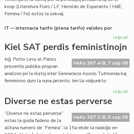
koop (Literatura Foiro / LF, Heroldo de Esperanto / HdE,
Femina / Fe) estos la sekvaj:
IT — internacia tarifo (plena tarifo) validos por
Legu pli
pri
Abo
Kiel SAT perdis feministinojn
de
LF-
Inĝ. Petro Levy el Parizo
ko
HeKo 367 4-B, 7 sep 08
prezentis publike propran
po
analizon pri la rilatoj inter Sennacieca Asocio Tutmonda kaj
20
feminismo dum la nuna jarcento. Jen lia vidpunkto:
Legu pli
pri
Kie
Diverse ne estas perverse
SA
per
“Diverse ne estas perverse”
fem
HeKo 367 3-B, 5 sep 08
estas la gvida fadeno de la
aŭtuna numero de “Femina”, la 15a ekde la naskiĝo en