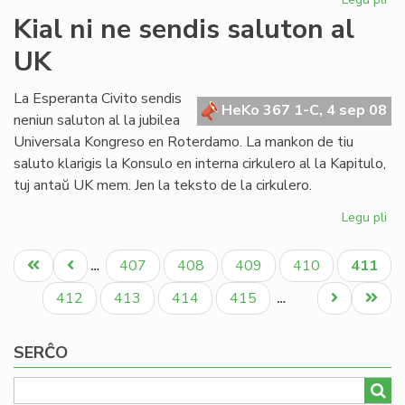
Me
Kial ni ne sendis saluton al
SA
UK
kri
UE
re
La Esperanta Civito sendis
HeKo 367 1-C, 4 sep 08
neniun saluton al la jubilea
Universala Kongreso en Roterdamo. La mankon de tiu
saluto klarigis la Konsulo en interna cirkulero al la Kapitulo,
tuj antaŭ UK mem. Jen la teksto de la cirkulero.
Legu pli
pri
Kia
Pagination
ni
Unua
Antaŭa
Paĝo
Paĝo
Paĝo
Paĝo
Aktual
407
408
409
410
411
…
ne
paĝo
paĝo
paĝo
se
Paĝo
Paĝo
Paĝo
Paĝo
Next
Last
412
413
414
415
…
sa
page
page
al
SERĈO
UK