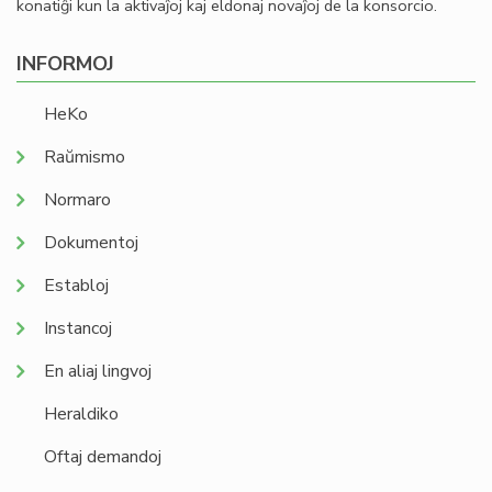
konatiĝi kun la aktivaĵoj kaj eldonaj novaĵoj de la konsorcio.
INFORMOJ
HeKo
Raŭmismo
Normaro
Dokumentoj
Establoj
Instancoj
En aliaj lingvoj
Heraldiko
Oftaj demandoj