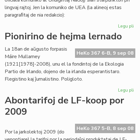
oﬁciala komuniko al Unuiĝintaj Nacioj) sian starpunkton pri
lingvaj rajtoj. Jen la komuniko de UEA (la alineoj estas
paragraﬁtaj de nia redakcio):
Legu pli
pri
UE
Pionirino de hejma lernado
pri
lin
La 18an de aŭgusto forpasis
raj
HeKo 367 6-B, 9 sep 08
Máire Mullarney
-
(1921[1978]-2008), unu el la fondintoj de la Ekologia
kri
Partio de Irlando, dojeno de la irlanda esperantistaro.
st
Flegistino kaj ĵurnalistino. Poligloto.
Legu pli
pri
Pio
Abontarifoj de LF-koop por
de
2009
he
le
HeKo 367 5-B, 8 sep 08
Por la jarkolektoj 2009 (do
venontjare) la tarifoj por la periodaĵoj produktataj de LF-