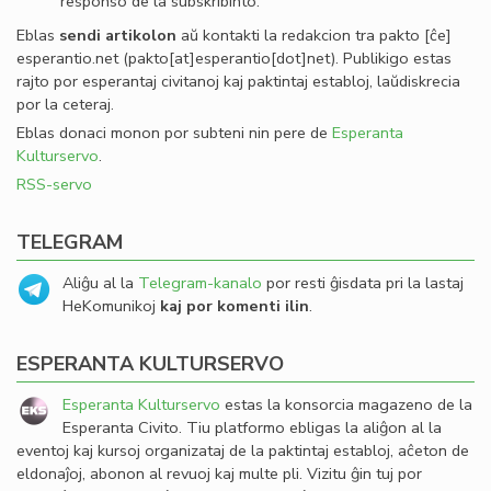
responso de la subskribinto.
Eblas
sendi
artikolon
aŭ kontakti la redakcion tra
pakto
[ĉe]
esperantio
.
net
(pakto[at]esperantio[dot]net)
. Publikigo estas
rajto por esperantaj civitanoj kaj paktintaj establoj, laŭdiskrecia
por la ceteraj.
Eblas donaci monon por subteni nin pere de
Esperanta
Kulturservo
.
RSS-servo
TELEGRAM
Aliĝu al la
Telegram-kanalo
por resti ĝisdata pri la lastaj
HeKomunikoj
kaj por komenti ilin
.
ESPERANTA KULTURSERVO
Esperanta Kulturservo
estas la konsorcia magazeno de la
Esperanta Civito. Tiu platformo ebligas la aliĝon al la
eventoj kaj kursoj organizataj de la paktintaj establoj, aĉeton de
eldonaĵoj, abonon al revuoj kaj multe pli. Vizitu ĝin tuj por