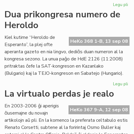
Legu pli
pri
"F
Dua prikongresa numero de
re
Heroldo
adj
al
LF-
Kiel kutime “Heroldo de
HeKo 368 1-B, 13 sep 08
ko
Esperanto”, la plej ofte
aperanta gazeto en nia lingvo, dediĉis duan numeron al la
kongresa sezono. La unua paĝo de HdE 2126 (11:2008)
pritraktas ĉefe la SAT-kongreson en Kazanlako
(Bulgario) kaj la TEJO-kongreson en Sabatejo (Hungario).
Legu pli
pri
Du
La virtualo perdas je realo
pr
nu
En 2003-2006 ĝi aperigis
de
HeKo 367 9-A, 12 sep 08
ĉiusemajne du novajn
He
artikolojn aŭ pli. En la komenco la preferata celtabulo estis
Renato Corsetti, subtene al la foririntaj Osmo Buller kaj