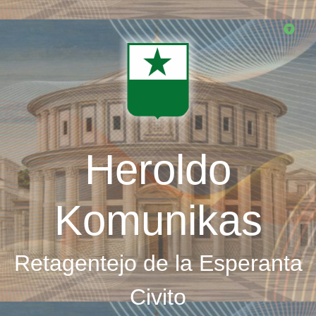
Skip
to
main
content
Heroldo
Komunikas
Retagentejo de la Esperanta
Civito