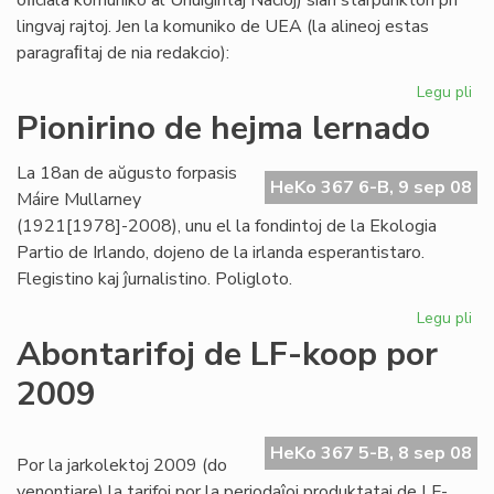
oﬁciala komuniko al Unuiĝintaj Nacioj) sian starpunkton pri
lingvaj rajtoj. Jen la komuniko de UEA (la alineoj estas
paragraﬁtaj de nia redakcio):
Legu pli
pri
UE
Pionirino de hejma lernado
pri
lin
La 18an de aŭgusto forpasis
raj
HeKo 367 6-B, 9 sep 08
Máire Mullarney
-
(1921[1978]-2008), unu el la fondintoj de la Ekologia
kri
Partio de Irlando, dojeno de la irlanda esperantistaro.
st
Flegistino kaj ĵurnalistino. Poligloto.
Legu pli
pri
Pio
Abontarifoj de LF-koop por
de
2009
he
le
HeKo 367 5-B, 8 sep 08
Por la jarkolektoj 2009 (do
venontjare) la tarifoj por la periodaĵoj produktataj de LF-