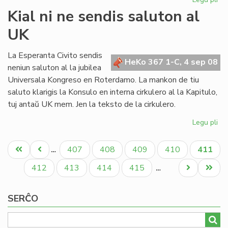
Me
Kial ni ne sendis saluton al
SA
UK
kri
UE
re
La Esperanta Civito sendis
HeKo 367 1-C, 4 sep 08
neniun saluton al la jubilea
Universala Kongreso en Roterdamo. La mankon de tiu
saluto klarigis la Konsulo en interna cirkulero al la Kapitulo,
tuj antaŭ UK mem. Jen la teksto de la cirkulero.
Legu pli
pri
Kia
Pagination
ni
Unua
Antaŭa
Paĝo
Paĝo
Paĝo
Paĝo
Aktual
407
408
409
410
411
…
ne
paĝo
paĝo
paĝo
se
Paĝo
Paĝo
Paĝo
Paĝo
Next
Last
412
413
414
415
…
sa
page
page
al
SERĈO
UK