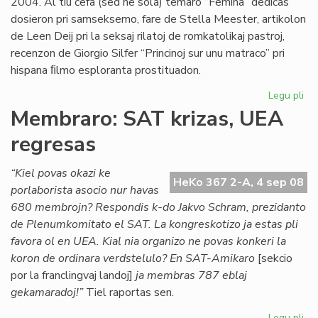
2004. Al tiu ĉefa (sed ne sola) temaro “Femina” dediĉas
dosieron pri samseksemo, fare de Stella Meester, artikolon
de Leen Deij pri la seksaj rilatoj de romkatolikaj pastroj,
recenzon de Giorgio Silfer “Princinoj sur unu matraco” pri
hispana ﬁlmo esploranta prostituadon.
Legu pli
pri
Di
Membraro: SAT krizas, UEA
ne
regresas
es
pe
“Kiel povas okazi ke
HeKo 367 2-A, 4 sep 08
porlaborista asocio nur havas
680 membrojn? Respondis k-do Jakvo Schram, prezidanto
de Plenumkomitato el SAT. La kongreskotizo ja estas pli
favora ol en UEA. Kial nia organizo ne povas konkeri la
koron de ordinara verdstelulo? En SAT-Amikaro
[sekcio
por la franclingvaj landoj]
ja membras 787 eblaj
gekamaradoj!”
Tiel raportas sen.
Legu pli
pri