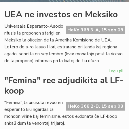
UEA ne investos en Meksiko
Universala Esperanto-Asocio
HeKo 368 3-A, 15 sep 08
rifuzis la proponon starigi en
Meksiko la oﬁcejon de la Amerika Komisiono de UEA.
Letero de s-ro Jasuo Hori, estrarano pri landa kaj regiona
agado, sendita en septembro (kvar monatojn post la ricevo
de la propono) informas pri la kialoj de tiu rifuzo.
Legu pli
pri
UE
"Femina" ree adjudikita al LF-
ne
koop
inv
en
Me
“Femina”, la unusola revuo en
HeKo 368 2-B, 15 sep 08
esperanto kiu rigardas la
mondon virine kaj feminisme, estos eldonata ĉe LF-koop
ankaŭ dum la venontaj tri jaroj.