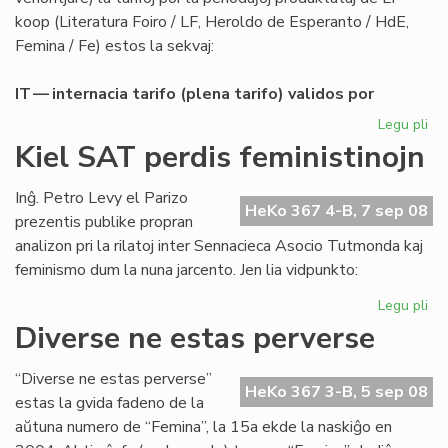
koop (Literatura Foiro / LF, Heroldo de Esperanto / HdE,
Femina / Fe) estos la sekvaj:
IT — internacia tarifo (plena tarifo) validos por
Legu pli
pri
Abo
Kiel SAT perdis feministinojn
de
LF-
Inĝ. Petro Levy el Parizo
ko
HeKo 367 4-B, 7 sep 08
prezentis publike propran
po
analizon pri la rilatoj inter Sennacieca Asocio Tutmonda kaj
20
feminismo dum la nuna jarcento. Jen lia vidpunkto:
Legu pli
pri
Kie
Diverse ne estas perverse
SA
per
“Diverse ne estas perverse”
fem
HeKo 367 3-B, 5 sep 08
estas la gvida fadeno de la
aŭtuna numero de “Femina”, la 15a ekde la naskiĝo en