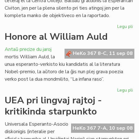
ceteraj el la Centra Oﬁcejo. Baldaŭ ĝi aldonis la Esperantan
Civiton, jen per la plena silento pri ties atingoj jen per la
kompleta manko de objektiveco en la raportado.
Legu pli
pri
La
Honore al William Auld
vir
pe
Antaŭ precize du jaroj
je
HeKo 367 8-C, 11 sep 08
mortis William Auld, la
rea
unua esperanto-verkisto kiu kandidatis al la literatura
Nobel-premio, la aŭtoro de la ĝis nun plej grava poezia
verko post la dua mondmilito, “La infana raso”.
Legu pli
pri
Ho
UEA pri lingvaj rajtoj -
al
kritikinda starpunkto
Wi
Au
Universala Esperanto-Asocio
HeKo 367 7-A, 10 sep 08
diskonigis (interalie per