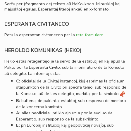
Serĉu per (fragmento de) teksto aŭ HeKo-kodo. Minuskloj kaj
majuskloj egalas. Esperantaj literoj ankaŭ en x-formato.
ESPERANTA CIVITANECO
Petu la esperantan civitanecon per la
reta formularo
.
HEROLDO KOMUNIKAS (HEKO)
HeKo estas retagentejo je la servo de la establoj en kaj apud la
Pakto por la Esperanta Civito, sub la imprimaturo de la Konsulo
aŭ delegito. La informoj estas:
C:
oﬁcialaj de la Civitaj instancoj, kiuj esprimas la oﬁcialan
starpunkton de la Civito pri specifa temo, sub responso de
la Konsulo, aŭ de ties delegito, markitaj per la simbolo
.
B:
bultenaj de paktintaj establoj, sub responso de membro
de la koncerna komitato.
A:
alies neoﬁcialaj, pri kio ajn utila por la evoluo de
Esperantio, sub responso de la subskribinto.
E:
pri Eŭropaj institucioj kaj geopolitikaj novaĵoj, sub