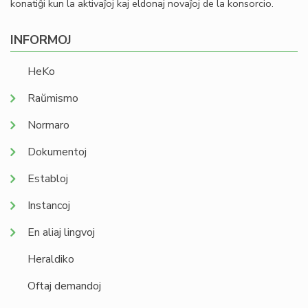
konatiĝi kun la aktivaĵoj kaj eldonaj novaĵoj de la konsorcio.
INFORMOJ
HeKo
Raŭmismo
Normaro
Dokumentoj
Establoj
Instancoj
En aliaj lingvoj
Heraldiko
Oftaj demandoj