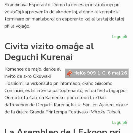
Skandinava Esperanto-Domo la necesajn instrukciojn pri
vestaĵoj kaj prevento de akcidentoj, aldone al kompleta
terminaro pri manlaboroj en esperanto kaj al lastaj detaloj
pri la vojaĝo.
Legu pli
pri
Int
Civita vizito omaĝe al
pre
Deguchi Kurenai
po
la
Sk
Komence de majo, danke al
HeKo 909 1-C, 6 maj 26
Es
invito de s-ro Okuwaki
Do
Toshiomi, la vickonsulo pri informado, c-ano Giacomo
Comincini, estis inter la partoprenantoj en du festotagoj por
Oomoto: la 4an, en Kameoko, por celebri la 70an
datrevenon de Deguchi Kurenai; kaj la 5an, en Ajabeo, okaze
de la ĉiujara Granda Printempa Festivalo (
Miroku Taisai
).
Legu pli
pri
Civ
La Asembleo de LF-koop pri