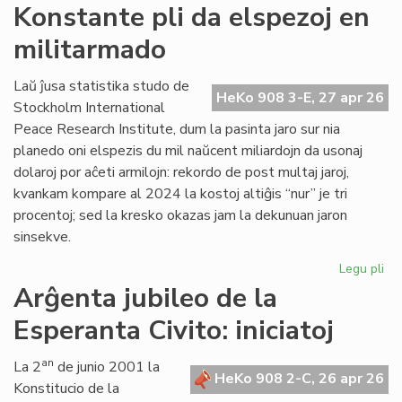
Si
Konstante pli da elspezoj en
en
militarmado
hib
fo
pr
Laŭ ĵusa statistika studo de
HeKo 908 3-E, 27 apr 26
fu
Stockholm International
om
Peace Research Institute, dum la pasinta jaro sur nia
planedo oni elspezis du mil naŭcent miliardojn da usonaj
dolaroj por aĉeti armilojn: rekordo de post multaj jaroj,
kvankam kompare al 2024 la kostoj altiĝis “nur” je tri
procentoj; sed la kresko okazas jam la dekunuan jaron
sinsekve.
Legu pli
pri
Ko
Arĝenta jubileo de la
pli
Esperanta Civito: iniciatoj
da
els
en
an
La 2
de junio 2001 la
HeKo 908 2-C, 26 apr 26
mi
Konstitucio de la