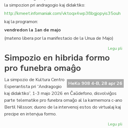
la simpozion pri andragogio kaj didaktiko:
http://kmeet.infomaniak.com/vktoqx4wp38bgjopyis35ouh
kaj la programon:
vendredon la 1an de majo
(mateno libera por la manifestacio de la Unua de Majo)
Legu pli
pri
KC
Simpozio en hibrida formo
bo
pro funebra omaĝo
al
sia
si
La simpozio de Kultura Centro
HeKo 908 4-B, 28 apr 26
pri
Esperantista pri “Andragogio
an
kaj didaktiko”, 1-3 majo 2026 en Ĉaŭdefono, disvolviĝos
parte telematike pro funebra omaĝo al la karmemora c-ano
Bertil Nilsson; duono de la intervenoj estos do virtualaj kaj
precipe en intervjua formo.
Legu pli
pri