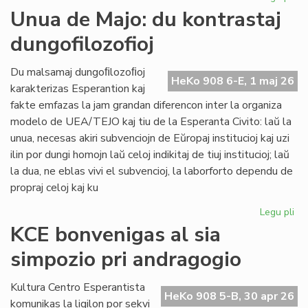
Int
Unua de Majo: du kontrastaj
re
dungofilozofioj
en
To
Du malsamaj dungoﬁlozoﬁoj
HeKo 908 6-E, 1 maj 26
karakterizas Esperantion kaj
fakte emfazas la jam grandan diferencon inter la organiza
modelo de UEA/TEJO kaj tiu de la Esperanta Civito: laŭ la
unua, necesas akiri subvenciojn de Eŭropaj institucioj kaj uzi
ilin por dungi homojn laŭ celoj indikitaj de tiuj institucioj; laŭ
la dua, ne eblas vivi el subvencioj, la laborforto dependu de
propraj celoj kaj ku
Legu pli
pri
Un
KCE bonvenigas al sia
de
simpozio pri andragogio
Maj
du
kon
Kultura Centro Esperantista
HeKo 908 5-B, 30 apr 26
dun
komunikas la ligilon por sekvi