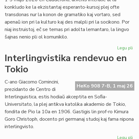
konkludo ke la ekzistantaj esperanto-kursoj plej ofte
transdonas nur la konon de gramatiko kaj vortaro, sed
apenaŭ ion pri la kulturo kaj des malpli pri la socikono. Por
niaj instruistoj, eĉ se temas pri adolta lernantaro, la lingvo
ŝajnas nenio pli ol komunikilo.
Legu pli
pri
Su
Interlingvistika rendevuo en
si
Tokio
pri
did
sti
C-ano Giacomo Comincini,
HeKo 908 7-B, 1 maj 26
al
prezidanto de Centro di
st
Interlinguistica, estis hodiaŭ akceptita en Soﬁa-
Universitato, la plej antikva katolika akademio de Tokio,
fondita de Pio la 10a en 1906. Gastigis lin prof-ro Kimura
Goro Christoph, docento pri germanaj studoj kaj fama nipona
interlingvisto.
Legu pli
pri