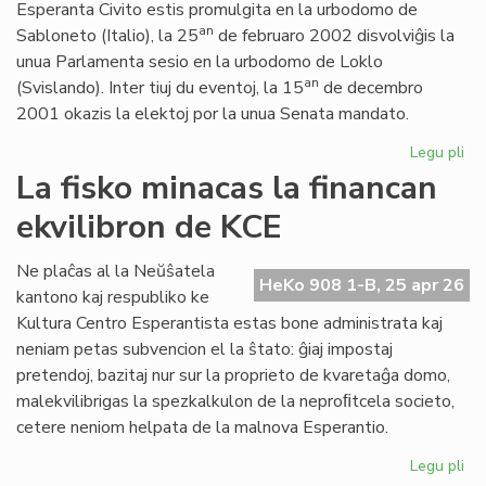
Esperanta Civito estis promulgita en la urbodomo de
an
Sabloneto (Italio), la 25
de februaro 2002 disvolviĝis la
unua Parlamenta sesio en la urbodomo de Loklo
an
(Svislando). Inter tiuj du eventoj, la 15
de decembro
2001 okazis la elektoj por la unua Senata mandato.
Legu pli
pri
Ar
La fisko minacas la financan
jub
ekvilibron de KCE
de
la
Es
Ne plaĉas al la Neŭŝatela
HeKo 908 1-B, 25 apr 26
Civ
kantono kaj respubliko ke
ini
Kultura Centro Esperantista estas bone administrata kaj
neniam petas subvencion el la ŝtato: ĝiaj impostaj
pretendoj, bazitaj nur sur la proprieto de kvaretaĝa domo,
malekvilibrigas la spezkalkulon de la neproﬁtcela societo,
cetere neniom helpata de la malnova Esperantio.
Legu pli
pri