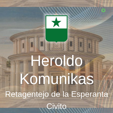
Skip
to
main
content
Heroldo
Komunikas
Retagentejo de la Esperanta
Civito