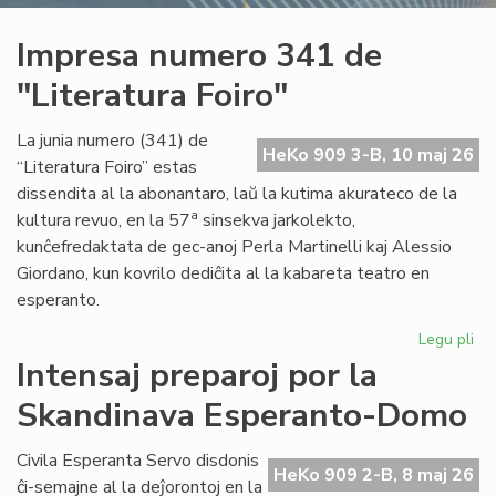
Impresa numero 341 de
"Literatura Foiro"
La junia numero (341) de
HeKo 909 3-B, 10 maj 26
“Literatura Foiro” estas
dissendita al la abonantaro, laŭ la kutima akurateco de la
a
kultura revuo, en la 57
sinsekva jarkolekto,
kunĉefredaktata de gec-anoj Perla Martinelli kaj Alessio
Giordano, kun kovrilo dediĉita al la kabareta teatro en
esperanto.
Legu pli
pri
Im
Intensaj preparoj por la
nu
Skandinava Esperanto-Domo
34
de
"Li
Civila Esperanta Servo disdonis
HeKo 909 2-B, 8 maj 26
Foi
ĉi-semajne al la deĵorontoj en la