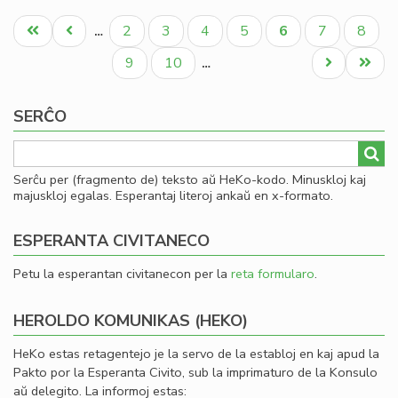
La
Pagination
fis
Unua
Antaŭa
Paĝo
Paĝo
Paĝo
Paĝo
Aktuala
Paĝo
Paĝo
2
3
4
5
6
7
8
…
mi
paĝo
paĝo
paĝo
la
Paĝo
Paĝo
Next
Last
9
10
…
fi
page
page
ekv
SERĈO
de
KC
Serĉu per (fragmento de) teksto aŭ HeKo-kodo. Minuskloj kaj
majuskloj egalas. Esperantaj literoj ankaŭ en x-formato.
ESPERANTA CIVITANECO
Petu la esperantan civitanecon per la
reta formularo
.
HEROLDO KOMUNIKAS (HEKO)
HeKo estas retagentejo je la servo de la establoj en kaj apud la
Pakto por la Esperanta Civito, sub la imprimaturo de la Konsulo
aŭ delegito. La informoj estas: