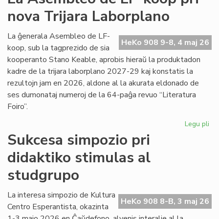
viz
nova Trijara Laborplano
om
al
De
La ĝenerala Asembleo de LF-
HeKo 908 9-8, 4 maj 26
Ku
koop, sub la tagprezido de sia
kooperanto Stano Keable, aprobis hieraŭ la produktadon
kadre de la trijara laborplano 2027-29 kaj konstatis la
rezultojn jam en 2026, aldone al la akurata eldonado de
ses dumonataj numeroj de la 64-paĝa revuo “Literatura
Foiro”.
Legu pli
pri
La
Sukcesa simpozio pri
As
didaktiko stimulas al
de
LF-
studgrupo
ko
pri
La interesa simpozio de Kultura
no
HeKo 908 8-B, 3 maj 26
Centro Esperantista, okazinta
Tri
La
1-3 majo 2026 en Ĉaŭdefono, alvenis interalie al la