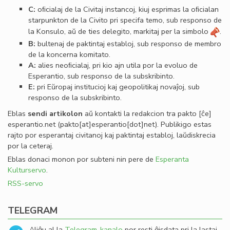
C:
oﬁcialaj de la Civitaj instancoj, kiuj esprimas la oﬁcialan
starpunkton de la Civito pri specifa temo, sub responso de
la Konsulo, aŭ de ties delegito, markitaj per la simbolo
.
B:
bultenaj de paktintaj establoj, sub responso de membro
de la koncerna komitato.
A:
alies neoﬁcialaj, pri kio ajn utila por la evoluo de
Esperantio, sub responso de la subskribinto.
E:
pri Eŭropaj institucioj kaj geopolitikaj novaĵoj, sub
responso de la subskribinto.
Eblas
sendi
artikolon
aŭ kontakti la redakcion tra
pakto
[ĉe]
esperantio
.
net
(pakto[at]esperantio[dot]net)
. Publikigo estas
rajto por esperantaj civitanoj kaj paktintaj establoj, laŭdiskrecia
por la ceteraj.
Eblas donaci monon por subteni nin pere de
Esperanta
Kulturservo
.
RSS-servo
TELEGRAM
Aliĝu al la
Telegram-kanalo
por resti ĝisdata pri la lastaj