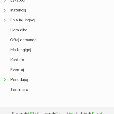
Establoj
Instancoj
En aliaj lingvoj
Heraldiko
Oftaj demandoj
Mallongigoj
Kantaro
Eventoj
Periodaĵoj
Terminaro
Dizajno de
MTT
· Programo de
Tramontána
· Funkcio de
Drupal