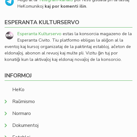
HeKomunikoj
kaj por komenti ilin
.
ESPERANTA KULTURSERVO
Esperanta Kulturservo
estas la konsorcia magazeno de la
Esperanta Civito. Tiu platformo ebligas la aliĝon al la
eventoj kaj kursoj organizataj de la paktintaj establoj, aĉeton de
eldonaĵoj, abonon al revuoj kaj multe pli. Vizitu ĝin tuj por
konatiĝi kun la aktivaĵoj kaj eldonaj novaĵoj de la konsorcio.
INFORMOJ
HeKo
Raŭmismo
Normaro
Dokumentoj