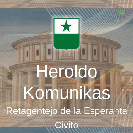
Skip
to
main
content
Heroldo
Komunikas
Retagentejo de la Esperanta
Civito