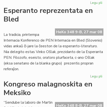
Legu pli
pri
Afr
Esperanto reprezentata en
Es
Bled
Ins
ofi
ag
HeKo 348 9-B, 27 mar 08
La tradicia, printempa
Internacia Konferenco de PEN Internacia en Bled (Slovenio)
vidas ankaŭ ĉi-jare la ĉeeston de la esperanto-literaturo.
Nia delegito estas Vinko Oŝlak, prezidanto de la Esperanta
PEN. Filozofo, eseisto, oratoro plurfaceta, c-ano Oŝlak
(eksa senatano de la blanka grupo) prezentis propran
referaĵon.
Legu pli
pri
Es
Kongreso malagnoskita en
re
Meksiko
en
Bl
“Sendube la laboro de Martin
HeKo 348 8-B, 27 mar 08