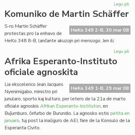
Legu pli
pri
Es
Komuniko de Martin Schäffer
nu
de
S-ro Martin Schäffer
He
HeKo 349 2-B, 30 mar 08
protestas pro la enhavo de
HeKo 348 8-B, lanĉante akuzojn pri mensogo. Jen ili:
Legu pli
pri
Ko
Afrika Esperanto-Instituto
de
oficiale agnoskita
Mar
Sc
Lia ekscelenco Jean Jacques
HeKo 349 1-B, 29 mar 08
Nyenimigabo, ministro pri
junularo, sporto kaj kulturo, per letero de la 21a de marto
oﬁciale agnoskis
Afrikan Esperanto-Instituton
, en
Buĵumburo, ĉefurbo de Burundio. La agnosko estis
petita en
januaro
, tuj post la inaŭguro de AEI, fare de la Konsulo de la
Esperanta Civito.