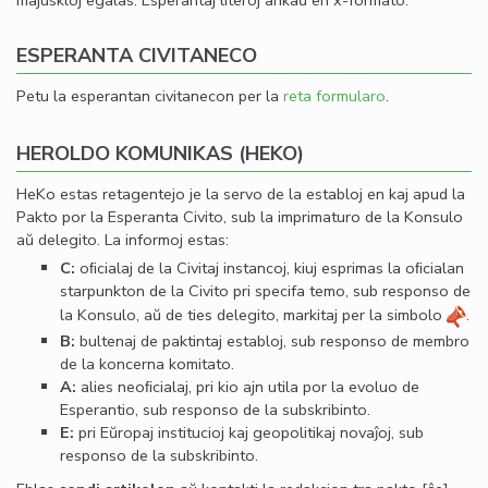
majuskloj egalas. Esperantaj literoj ankaŭ en x-formato.
ESPERANTA CIVITANECO
Petu la esperantan civitanecon per la
reta formularo
.
HEROLDO KOMUNIKAS (HEKO)
HeKo estas retagentejo je la servo de la establoj en kaj apud la
Pakto por la Esperanta Civito, sub la imprimaturo de la Konsulo
aŭ delegito. La informoj estas:
C:
oﬁcialaj de la Civitaj instancoj, kiuj esprimas la oﬁcialan
starpunkton de la Civito pri specifa temo, sub responso de
la Konsulo, aŭ de ties delegito, markitaj per la simbolo
.
B:
bultenaj de paktintaj establoj, sub responso de membro
de la koncerna komitato.
A:
alies neoﬁcialaj, pri kio ajn utila por la evoluo de
Esperantio, sub responso de la subskribinto.
E:
pri Eŭropaj institucioj kaj geopolitikaj novaĵoj, sub
responso de la subskribinto.