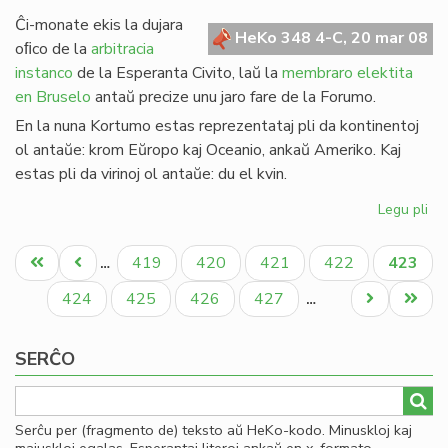
de
Ĉi-monate ekis la dujara
Gio
HeKo 348 4-C, 20 mar 08
oﬁco de la
arbitracia
Sil
instanco
de la Esperanta Civito, laŭ la
membraro elektita
en Bruselo
antaŭ precize unu jaro fare de la Forumo.
En la nuna Kortumo estas reprezentataj pli da kontinentoj
ol antaŭe: krom Eŭropo kaj Oceanio, ankaŭ Ameriko. Kaj
estas pli da virinoj ol antaŭe: du el kvin.
Legu pli
pri
Eko
Pagination
la
Unua
Antaŭa
Paĝo
Paĝo
Paĝo
Paĝo
Aktual
419
420
421
422
423
…
no
paĝo
paĝo
paĝo
Ko
Paĝo
Paĝo
Paĝo
Paĝo
Next
Last
424
425
426
427
…
page
page
SERĈO
Serĉu per (fragmento de) teksto aŭ HeKo-kodo. Minuskloj kaj