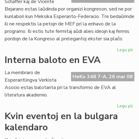
Schäffer kaj de Vicente
Bejarano estas laŭdinda por organizi kongreson, sed ne por
kunlabori kun Meksika Esperanto-Federacio. Tre bedaŭrinde
ili ne respektis la petojn de MEF pri la enhavo de la
programo. Ili estis tute fermitaj aŭdi alies ideojn kaj fermis
pordojn de la Kongreso al prelegantoj ekster sia plaĉo.
Legu pli
pri
Ko
Interna baloto en EVA
ma
en
La membraro de
Me
HeKo 348 7-A, 26 mar 08
Esperantlingva Verkista
Asocio estas balotanta pri la transformo de EVA al
literatura akademio.
Legu pli
pri
Int
Kvin eventoj en la bulgara
ba
kalendaro
en
EV