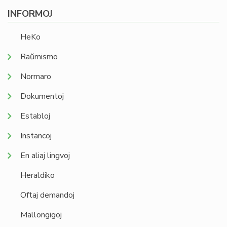
INFORMOJ
HeKo
Raŭmismo
Normaro
Dokumentoj
Establoj
Instancoj
En aliaj lingvoj
Heraldiko
Oftaj demandoj
Mallongigoj