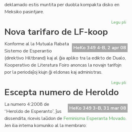
deklamado estis muntita per duobla kompakta disko en
Meksiko pasintjare.
Legu pli
pri
Ofi
Nova tarifaro de LF-koop
ko
de
Konforme al la Mutuala Rabata
ME
HeKo 349 4-B, 2 apr 08
Sistemo de Esperantio
(direktivo Hiltbrand) kaj al ĝia apliko tra la edikto de Dualo,
Kooperativo de Literatura Foiro anoncas la novajn tarifojn
por la periodaĵoj kiujn ĝi eldonas kaj administras.
Legu pli
pri
No
Escepta numero de Heroldo
tar
de
La numero 4:2008 de
LF-
HeKo 349 3-B, 31 mar 08
“Heroldo de Esperanto”, ĵus
ko
dissendita, ricevis laŭdon de
Feminisma Esperanta Movado
.
Jen ilia interna komuniko al la membraro: