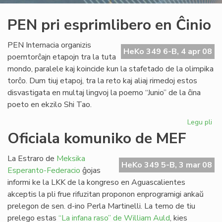
PEN pri esprimlibero en Ĉinio
PEN Internacia organizis
HeKo 349 6-B, 4 apr 08
poemtorĉajn etapojn tra la tuta
mondo, paralele kaj koincide kun la stafetado de la olimpika
torĉo. Dum tiuj etapoj, tra la reto kaj aliaj rimedoj estos
disvastigata en multaj lingvoj la poemo “Junio” de la ĉina
poeto en ekzilo Shi Tao.
Legu pli
pri
PE
Oficiala komuniko de MEF
pri
esp
La Estraro de
Meksika
en
HeKo 349 5-B, 3 mar 08
Esperanto-Federacio
ĝojas
Ĉin
informi ke la LKK de la kongreso en Aguascalientes
akceptis la pli frue rifuzitan proponon enprogramigi ankaŭ
prelegon de sen. d-ino Perla Martinelli. La temo de tiu
prelego estas
“La infana raso” de William Auld
, kies