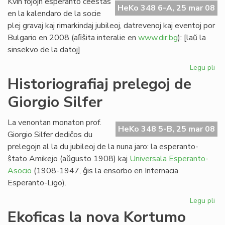
Kvin fojojn esperanto ĉeestas
HeKo 348 6-A, 25 mar 08
en la kalendaro de la socie
plej gravaj kaj rimarkindaj jubileoj, datrevenoj kaj eventoj por
Bulgario en 2008 (aﬁŝita interalie en
www.dir.bg
): [laŭ la
sinsekvo de la datoj]
Legu pli
pri
Kvi
Historiografiaj prelegoj de
ev
Giorgio Silfer
en
la
bu
La venontan monaton prof.
HeKo 348 5-B, 25 mar 08
ka
Giorgio Silfer dediĉos du
prelegojn al la du jubileoj de la nuna jaro: la esperanto-
ŝtato Amikejo (aŭgusto 1908) kaj
Universala Esperanto-
Asocio
(1908-1947, ĝis la ensorbo en Internacia
Esperanto-Ligo).
Legu pli
pri
His
Ekoficas la nova Kortumo
pre