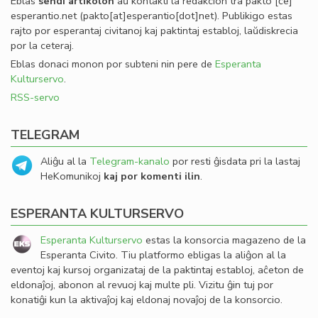
Eblas
sendi
artikolon
aŭ kontakti la redakcion tra
pakto
[ĉe]
esperantio
.
net
(pakto[at]esperantio[dot]net)
. Publikigo estas
rajto por esperantaj civitanoj kaj paktintaj establoj, laŭdiskrecia
por la ceteraj.
Eblas donaci monon por subteni nin pere de
Esperanta
Kulturservo
.
RSS-servo
TELEGRAM
Aliĝu al la
Telegram-kanalo
por resti ĝisdata pri la lastaj
HeKomunikoj
kaj por komenti ilin
.
ESPERANTA KULTURSERVO
Esperanta Kulturservo
estas la konsorcia magazeno de la
Esperanta Civito. Tiu platformo ebligas la aliĝon al la
eventoj kaj kursoj organizataj de la paktintaj establoj, aĉeton de
eldonaĵoj, abonon al revuoj kaj multe pli. Vizitu ĝin tuj por
konatiĝi kun la aktivaĵoj kaj eldonaj novaĵoj de la konsorcio.