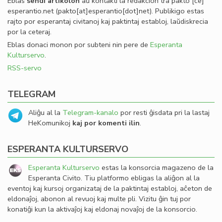
Eblas
sendi
artikolon
aŭ kontakti la redakcion tra
pakto
[ĉe]
esperantio
.
net
(pakto[at]esperantio[dot]net)
. Publikigo estas
rajto por esperantaj civitanoj kaj paktintaj establoj, laŭdiskrecia
por la ceteraj.
Eblas donaci monon por subteni nin pere de
Esperanta
Kulturservo
.
RSS-servo
TELEGRAM
Aliĝu al la
Telegram-kanalo
por resti ĝisdata pri la lastaj
HeKomunikoj
kaj por komenti ilin
.
ESPERANTA KULTURSERVO
Esperanta Kulturservo
estas la konsorcia magazeno de la
Esperanta Civito. Tiu platformo ebligas la aliĝon al la
eventoj kaj kursoj organizataj de la paktintaj establoj, aĉeton de
eldonaĵoj, abonon al revuoj kaj multe pli. Vizitu ĝin tuj por
konatiĝi kun la aktivaĵoj kaj eldonaj novaĵoj de la konsorcio.