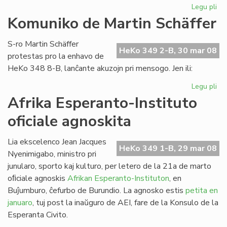
Legu pli
pri
Es
Komuniko de Martin Schäffer
nu
de
S-ro Martin Schäffer
He
HeKo 349 2-B, 30 mar 08
protestas pro la enhavo de
HeKo 348 8-B, lanĉante akuzojn pri mensogo. Jen ili:
Legu pli
pri
Ko
Afrika Esperanto-Instituto
de
oficiale agnoskita
Mar
Sc
Lia ekscelenco Jean Jacques
HeKo 349 1-B, 29 mar 08
Nyenimigabo, ministro pri
junularo, sporto kaj kulturo, per letero de la 21a de marto
oﬁciale agnoskis
Afrikan Esperanto-Instituton
, en
Buĵumburo, ĉefurbo de Burundio. La agnosko estis
petita en
januaro
, tuj post la inaŭguro de AEI, fare de la Konsulo de la
Esperanta Civito.