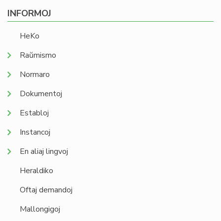
INFORMOJ
HeKo
Raŭmismo
Normaro
Dokumentoj
Establoj
Instancoj
En aliaj lingvoj
Heraldiko
Oftaj demandoj
Mallongigoj