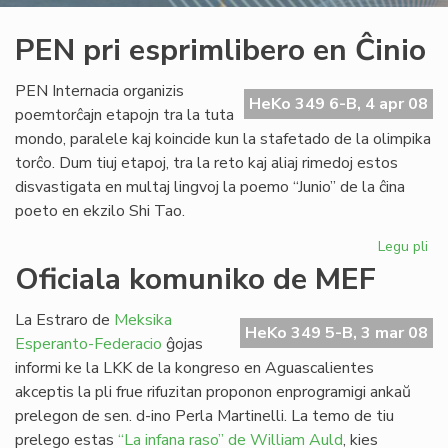
PEN pri esprimlibero en Ĉinio
PEN Internacia organizis
HeKo 349 6-B, 4 apr 08
poemtorĉajn etapojn tra la tuta
mondo, paralele kaj koincide kun la stafetado de la olimpika
torĉo. Dum tiuj etapoj, tra la reto kaj aliaj rimedoj estos
disvastigata en multaj lingvoj la poemo “Junio” de la ĉina
poeto en ekzilo Shi Tao.
Legu pli
pri
PE
Oficiala komuniko de MEF
pri
esp
La Estraro de
Meksika
en
HeKo 349 5-B, 3 mar 08
Esperanto-Federacio
ĝojas
Ĉin
informi ke la LKK de la kongreso en Aguascalientes
akceptis la pli frue rifuzitan proponon enprogramigi ankaŭ
prelegon de sen. d-ino Perla Martinelli. La temo de tiu
prelego estas
“La infana raso” de William Auld
, kies