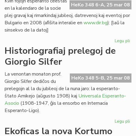
Kvin fojojn esperanto ĉeestas
HeKo 348 6-A, 25 mar 08
en la kalendaro de la socie
plej gravaj kaj rimarkindaj jubileoj, datrevenoj kaj eventoj por
Bulgario en 2008 (aﬁŝita interalie en
www.dir.bg
): [laŭ la
sinsekvo de la datoj]
Legu pli
pri
Kvi
Historiografiaj prelegoj de
ev
Giorgio Silfer
en
la
bu
La venontan monaton prof.
HeKo 348 5-B, 25 mar 08
ka
Giorgio Silfer dediĉos du
prelegojn al la du jubileoj de la nuna jaro: la esperanto-
ŝtato Amikejo (aŭgusto 1908) kaj
Universala Esperanto-
Asocio
(1908-1947, ĝis la ensorbo en Internacia
Esperanto-Ligo).
Legu pli
pri
His
Ekoficas la nova Kortumo
pre