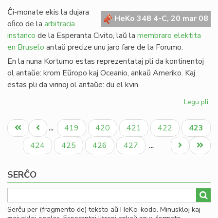
de
Ĉi-monate ekis la dujara
Gio
HeKo 348 4-C, 20 mar 08
oﬁco de la
arbitracia
Sil
instanco
de la Esperanta Civito, laŭ la
membraro elektita
en Bruselo
antaŭ precize unu jaro fare de la Forumo.
En la nuna Kortumo estas reprezentataj pli da kontinentoj
ol antaŭe: krom Eŭropo kaj Oceanio, ankaŭ Ameriko. Kaj
estas pli da virinoj ol antaŭe: du el kvin.
Legu pli
pri
Eko
Pagination
la
Unua
Antaŭa
Paĝo
Paĝo
Paĝo
Paĝo
Aktual
419
420
421
422
423
…
no
paĝo
paĝo
paĝo
Ko
Paĝo
Paĝo
Paĝo
Paĝo
Next
Last
424
425
426
427
…
page
page
SERĈO
Serĉu per (fragmento de) teksto aŭ HeKo-kodo. Minuskloj kaj