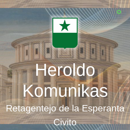
Skip
to
main
content
Heroldo
Komunikas
Retagentejo de la Esperanta
Civito