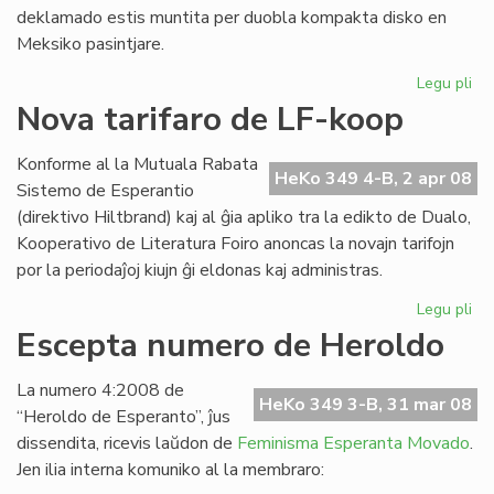
deklamado estis muntita per duobla kompakta disko en
Meksiko pasintjare.
Legu pli
pri
Ofi
Nova tarifaro de LF-koop
ko
de
Konforme al la Mutuala Rabata
ME
HeKo 349 4-B, 2 apr 08
Sistemo de Esperantio
(direktivo Hiltbrand) kaj al ĝia apliko tra la edikto de Dualo,
Kooperativo de Literatura Foiro anoncas la novajn tarifojn
por la periodaĵoj kiujn ĝi eldonas kaj administras.
Legu pli
pri
No
Escepta numero de Heroldo
tar
de
La numero 4:2008 de
LF-
HeKo 349 3-B, 31 mar 08
“Heroldo de Esperanto”, ĵus
ko
dissendita, ricevis laŭdon de
Feminisma Esperanta Movado
.
Jen ilia interna komuniko al la membraro: