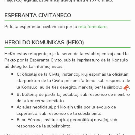
majuskloj egalas. Esperantaj literoj ankaŭ en x-formato.
ESPERANTA CIVITANECO
Petu la esperantan civitanecon per la
reta formularo
.
HEROLDO KOMUNIKAS (HEKO)
HeKo estas retagentejo je la servo de la establoj en kaj apud la
Pakto por la Esperanta Civito, sub la imprimaturo de la Konsulo
aŭ delegito. La informoj estas:
C:
oﬁcialaj de la Civitaj instancoj, kiuj esprimas la oﬁcialan
starpunkton de la Civito pri specifa temo, sub responso de
la Konsulo, aŭ de ties delegito, markitaj per la simbolo
.
B:
bultenaj de paktintaj establoj, sub responso de membro
de la koncerna komitato.
A:
alies neoﬁcialaj, pri kio ajn utila por la evoluo de
Esperantio, sub responso de la subskribinto.
E:
pri Eŭropaj institucioj kaj geopolitikaj novaĵoj, sub
responso de la subskribinto.