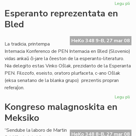
Legu pli
pri
Afr
Esperanto reprezentata en
Es
Bled
Ins
ofi
ag
HeKo 348 9-B, 27 mar 08
La tradicia, printempa
Internacia Konferenco de PEN Internacia en Bled (Slovenio)
vidas ankaŭ ĉi-jare la ĉeeston de la esperanto-literaturo.
Nia delegito estas Vinko Oŝlak, prezidanto de la Esperanta
PEN. Filozofo, eseisto, oratoro plurfaceta, c-ano Oŝlak
(eksa senatano de la blanka grupo) prezentis propran
referaĵon.
Legu pli
pri
Es
Kongreso malagnoskita en
re
Meksiko
en
Bl
“Sendube la laboro de Martin
HeKo 348 8-B, 27 mar 08