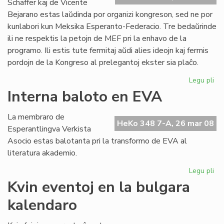
Schäffer kaj de Vicente
Bejarano estas laŭdinda por organizi kongreson, sed ne por
kunlabori kun Meksika Esperanto-Federacio. Tre bedaŭrinde
ili ne respektis la petojn de MEF pri la enhavo de la
programo. Ili estis tute fermitaj aŭdi alies ideojn kaj fermis
pordojn de la Kongreso al prelegantoj ekster sia plaĉo.
Legu pli
pri
Ko
Interna baloto en EVA
ma
en
La membraro de
Me
HeKo 348 7-A, 26 mar 08
Esperantlingva Verkista
Asocio estas balotanta pri la transformo de EVA al
literatura akademio.
Legu pli
pri
Int
Kvin eventoj en la bulgara
ba
kalendaro
en
EV