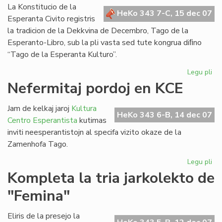
Bul
La Konstitucio de la
HeKo 343 7-C, 15 dec 07
Esperanta Civito registris
la tradicion de la Dekkvina de Decembro, Tago de la
Esperanto-Libro, sub la pli vasta sed tute kongrua diﬁno
“Tago de la Esperanta Kulturo”.
Legu pli
pri
Za
Nefermitaj pordoj en KCE
Ta
sal
Jam de kelkaj jaroj
Kultura
de
HeKo 343 6-B, 14 dec 07
Centro Esperantista
kutimas
la
inviti neesperantistojn al specifa vizito okaze de la
Ko
Zamenhofa Tago.
Legu pli
pri
Nef
Kompleta la tria jarkolekto de
por
"Femina"
en
KC
Eliris de la presejo la