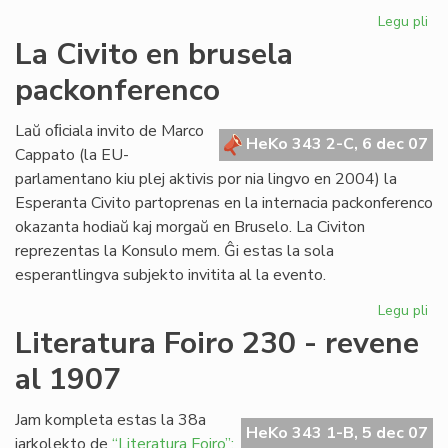
Legu pli
pri
Re
La Civito en brusela
pri
packonferenco
Ad
Csi
Laŭ oﬁciala invito de Marco
HeKo 343 2-C, 6 dec 07
Cappato (la EU-
parlamentano kiu plej aktivis por nia lingvo en 2004) la
Esperanta Civito partoprenas en la internacia packonferenco
okazanta hodiaŭ kaj morgaŭ en Bruselo. La Civiton
reprezentas la Konsulo mem. Ĝi estas la sola
esperantlingva subjekto invitita al la evento.
Legu pli
pri
La
Literatura Foiro 230 - revene
Civ
al 1907
en
br
pa
Jam kompleta estas la 38a
HeKo 343 1-B, 5 dec 07
jarkolekto de
“Literatura Foiro”: