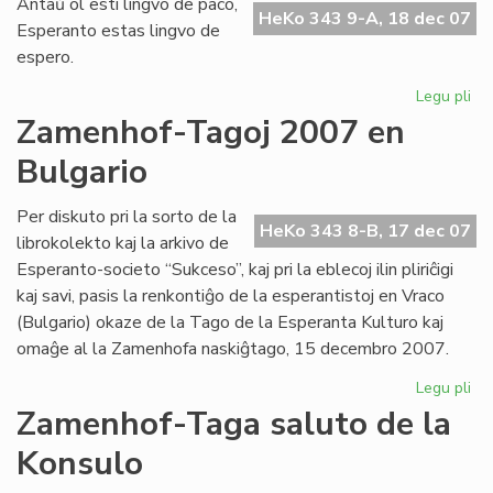
Antaŭ ol esti lingvo de paco,
fes
HeKo 343 9-A, 18 dec 07
Esperanto estas lingvo de
pr
espero.
UN
Legu pli
pri
Li
Zamenhof-Tagoj 2007 en
de
Bulgario
es
Per diskuto pri la sorto de la
HeKo 343 8-B, 17 dec 07
librokolekto kaj la arkivo de
Esperanto-societo “Sukceso”, kaj pri la eblecoj ilin pliriĉigi
kaj savi, pasis la renkontiĝo de la esperantistoj en Vraco
(Bulgario) okaze de la Tago de la Esperanta Kulturo kaj
omaĝe al la Zamenhofa naskiĝtago, 15 decembro 2007.
Legu pli
pri
Za
Zamenhof-Taga saluto de la
Ta
Konsulo
20
en