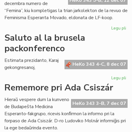
HeKo 343 5-B, 12 dec 07
decembra numero de
“Femina”, kiu kompletigas la trian jarkolekton de la revuo de
Feminisma Esperanta Movado, eldonata de LF-koop.
Legu pli
pri
Ko
Saluto al la brusela
la
packonferenco
tri
jar
de
Estimata prezidanto, Karaj
HeKo 343 4-C, 8 dec 07
"F
gekongresanoj,
Legu pli
pri
Sa
Rememore pri Ada Csiszár
al
la
Hieraŭ vespere dum la kunveno
br
HeKo 343 3-B, 7 dec 07
de Budapeŝta Medicina
pa
Esperanto-fakgrupo, ricevis konﬁrmon la informo pri la
forpaso de Ada Csiszár. D-ro Ludoviko Molnár informiĝis pri
la ege bedaŭrinda evento.