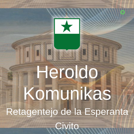
Skip
to
main
content
Heroldo
Komunikas
Retagentejo de la Esperanta
Civito