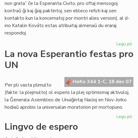
non grata” ĉe la Esperanta Civito, pro oftaj mensogoj
kontraŭ ĝi kaj ĝiaj paktintoj, sen ebleco refuti kaj sen
kontakto kun la koncernatoj por montri alies version), al d-
ino Katalin Kováts estas atribuitaj almenaŭ du eraraj
respondoj.
Legu pli
pri
Me
La nova Esperantio festas pro
pri
UN
KE
kaj
la
HeKo 344 1-C, 18 dec 07
Civ
Per pli vasta plimulto
(fakte: la plejmulto) ol esperis la plej optimismaj aktivuloj,
la Ĝenerala Asembleo de Unuiĝintaj Nacioj en Nov-Jorko
hodiaŭ aprobis la universalan moratorion pri mortopuno.
Legu pli
pri
La
Lingvo de espero
no
Es