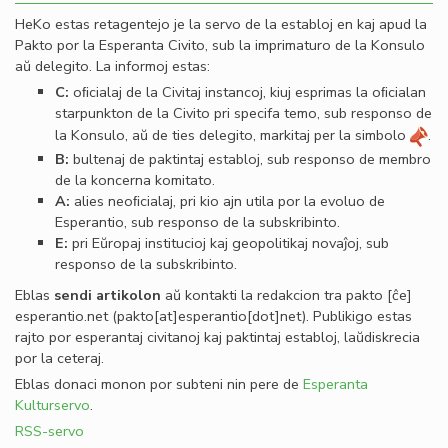
HeKo estas retagentejo je la servo de la establoj en kaj apud la
Pakto por la Esperanta Civito, sub la imprimaturo de la Konsulo
aŭ delegito. La informoj estas:
C:
oﬁcialaj de la Civitaj instancoj, kiuj esprimas la oﬁcialan
starpunkton de la Civito pri specifa temo, sub responso de
la Konsulo, aŭ de ties delegito, markitaj per la simbolo
.
B:
bultenaj de paktintaj establoj, sub responso de membro
de la koncerna komitato.
A:
alies neoﬁcialaj, pri kio ajn utila por la evoluo de
Esperantio, sub responso de la subskribinto.
E:
pri Eŭropaj institucioj kaj geopolitikaj novaĵoj, sub
responso de la subskribinto.
Eblas
sendi
artikolon
aŭ kontakti la redakcion tra
pakto
[ĉe]
esperantio
.
net
(pakto[at]esperantio[dot]net)
. Publikigo estas
rajto por esperantaj civitanoj kaj paktintaj establoj, laŭdiskrecia
por la ceteraj.
Eblas donaci monon por subteni nin pere de
Esperanta
Kulturservo
.
RSS-servo