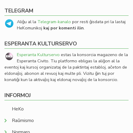
TELEGRAM
Aliĝu al la
Telegram-kanalo
por resti ĝisdata pri la lastaj
HeKomunikoj
kaj por komenti ilin
.
ESPERANTA KULTURSERVO
Esperanta Kulturservo
estas la konsorcia magazeno de la
Esperanta Civito. Tiu platformo ebligas la aliĝon al la
eventoj kaj kursoj organizataj de la paktintaj establoj, aĉeton de
eldonaĵoj, abonon al revuoj kaj multe pli. Vizitu ĝin tuj por
konatiĝi kun la aktivaĵoj kaj eldonaj novaĵoj de la konsorcio.
INFORMOJ
HeKo
Raŭmismo
Normaro