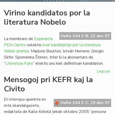
Virino kandidatos por la
literatura Nobelo
HeKo 344 3-B, 22 dec 07
La membraro de
Esperanta
PEN-Centro
selektis
kvar kandidatojn por la literatura
Nobel-premio
: Marjorie Boulton, István Nemere, Giorgio
Silfer, Spomenka Ŝtimec. Inter ili la abonantaro de
“
Literatura Foiro
” elektis unu kiel deﬁnitivan kandidaton.
Legu pli
pri
Vir
Mensogoj pri KEFR kaj la
ka
Civito
po
la
lit
En intervjuo aperinta en
HeKo 344 2-C, 19 dec 07
No
reta skandalgazeto,
redaktata de Kalle Kniivilä (ekde oktobro 2005 “persona