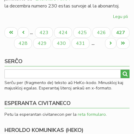
la decembra numero 230 estas survoje al la abonantoj.
Legu pli
pri
Lit
Pagination
Foi
Unua
Antaŭa
Paĝo
Paĝo
Paĝo
Paĝo
Aktual
423
424
425
426
427
…
23
paĝo
paĝo
paĝo
-
Paĝo
Paĝo
Paĝo
Paĝo
Next
Last
428
429
430
431
…
re
page
page
al
SERĈO
19
Serĉu per (fragmento de) teksto aŭ HeKo-kodo. Minuskloj kaj
majuskloj egalas. Esperantaj literoj ankaŭ en x-formato.
ESPERANTA CIVITANECO
Petu la esperantan civitanecon per la
reta formularo
.
HEROLDO KOMUNIKAS (HEKO)