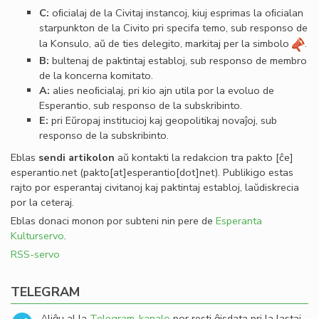
C:
oﬁcialaj de la Civitaj instancoj, kiuj esprimas la oﬁcialan
starpunkton de la Civito pri specifa temo, sub responso de
la Konsulo, aŭ de ties delegito, markitaj per la simbolo
.
B:
bultenaj de paktintaj establoj, sub responso de membro
de la koncerna komitato.
A:
alies neoﬁcialaj, pri kio ajn utila por la evoluo de
Esperantio, sub responso de la subskribinto.
E:
pri Eŭropaj institucioj kaj geopolitikaj novaĵoj, sub
responso de la subskribinto.
Eblas
sendi
artikolon
aŭ kontakti la redakcion tra
pakto
[ĉe]
esperantio
.
net
(pakto[at]esperantio[dot]net)
. Publikigo estas
rajto por esperantaj civitanoj kaj paktintaj establoj, laŭdiskrecia
por la ceteraj.
Eblas donaci monon por subteni nin pere de
Esperanta
Kulturservo
.
RSS-servo
TELEGRAM
Aliĝu al la
Telegram-kanalo
por resti ĝisdata pri la lastaj