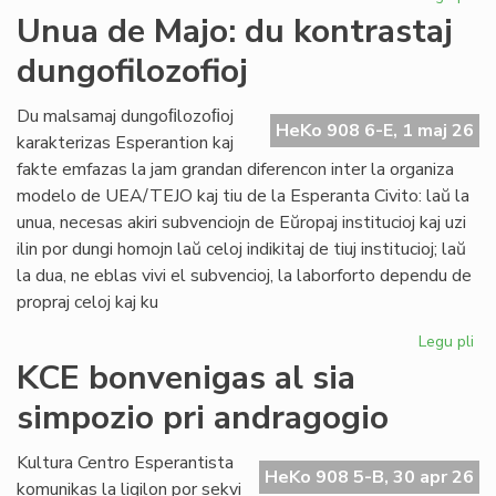
Int
Unua de Majo: du kontrastaj
re
dungofilozofioj
en
To
Du malsamaj dungoﬁlozoﬁoj
HeKo 908 6-E, 1 maj 26
karakterizas Esperantion kaj
fakte emfazas la jam grandan diferencon inter la organiza
modelo de UEA/TEJO kaj tiu de la Esperanta Civito: laŭ la
unua, necesas akiri subvenciojn de Eŭropaj institucioj kaj uzi
ilin por dungi homojn laŭ celoj indikitaj de tiuj institucioj; laŭ
la dua, ne eblas vivi el subvencioj, la laborforto dependu de
propraj celoj kaj ku
Legu pli
pri
Un
KCE bonvenigas al sia
de
simpozio pri andragogio
Maj
du
kon
Kultura Centro Esperantista
HeKo 908 5-B, 30 apr 26
dun
komunikas la ligilon por sekvi