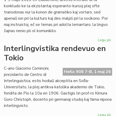
konkludo ke la ekzistantaj esperanto-kursoj plej ofte
transdonas nur la konon de gramatiko kaj vortaro, sed
apenaŭ ion pri la kulturo kaj des malpli pri la socikono. Por
niaj instruistoj, eĉ se temas pri adolta lernantaro, la lingvo
ŝajnas nenio pli ol komunikilo.
Legu pli
pri
Su
Interlingvistika rendevuo en
si
Tokio
pri
did
sti
C-ano Giacomo Comincini,
HeKo 908 7-B, 1 maj 26
al
prezidanto de Centro di
st
Interlinguistica, estis hodiaŭ akceptita en Soﬁa-
Universitato, la plej antikva katolika akademio de Tokio,
fondita de Pio la 10a en 1906. Gastigis lin prof-ro Kimura
Goro Christoph, docento pri germanaj studoj kaj fama nipona
interlingvisto.
Legu pli
pri