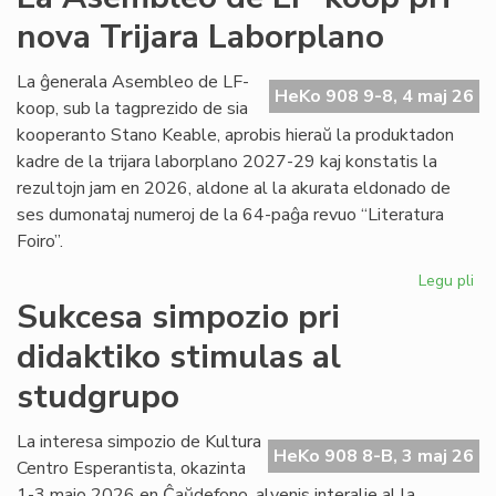
viz
nova Trijara Laborplano
om
al
De
La ĝenerala Asembleo de LF-
HeKo 908 9-8, 4 maj 26
Ku
koop, sub la tagprezido de sia
kooperanto Stano Keable, aprobis hieraŭ la produktadon
kadre de la trijara laborplano 2027-29 kaj konstatis la
rezultojn jam en 2026, aldone al la akurata eldonado de
ses dumonataj numeroj de la 64-paĝa revuo “Literatura
Foiro”.
Legu pli
pri
La
Sukcesa simpozio pri
As
didaktiko stimulas al
de
LF-
studgrupo
ko
pri
La interesa simpozio de Kultura
no
HeKo 908 8-B, 3 maj 26
Centro Esperantista, okazinta
Tri
La
1-3 majo 2026 en Ĉaŭdefono, alvenis interalie al la