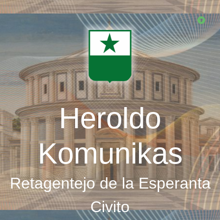
Skip
to
main
content
Heroldo
Komunikas
Retagentejo de la Esperanta
Civito