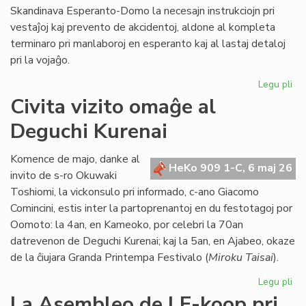
Skandinava Esperanto-Domo la necesajn instrukciojn pri
vestaĵoj kaj prevento de akcidentoj, aldone al kompleta
terminaro pri manlaboroj en esperanto kaj al lastaj detaloj
pri la vojaĝo.
Legu pli
pri
Int
Civita vizito omaĝe al
pre
Deguchi Kurenai
po
la
Sk
Komence de majo, danke al
HeKo 909 1-C, 6 maj 26
Es
invito de s-ro Okuwaki
Do
Toshiomi, la vickonsulo pri informado, c-ano Giacomo
Comincini, estis inter la partoprenantoj en du festotagoj por
Oomoto: la 4an, en Kameoko, por celebri la 70an
datrevenon de Deguchi Kurenai; kaj la 5an, en Ajabeo, okaze
de la ĉiujara Granda Printempa Festivalo (
Miroku Taisai
).
Legu pli
pri
Civ
La Asembleo de LF-koop pri