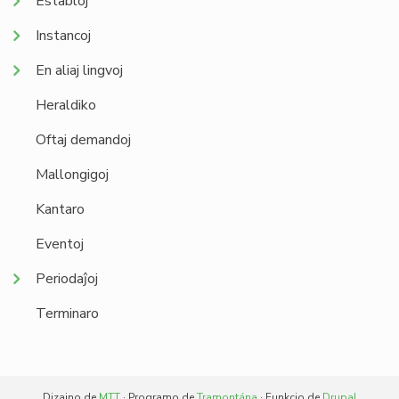
Establoj
Instancoj
En aliaj lingvoj
Heraldiko
Oftaj demandoj
Mallongigoj
Kantaro
Eventoj
Periodaĵoj
Terminaro
Dizajno de
MTT
· Programo de
Tramontána
· Funkcio de
Drupal