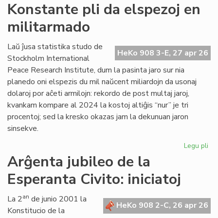
Si
Konstante pli da elspezoj en
en
militarmado
hib
fo
pr
Laŭ ĵusa statistika studo de
HeKo 908 3-E, 27 apr 26
fu
Stockholm International
om
Peace Research Institute, dum la pasinta jaro sur nia
planedo oni elspezis du mil naŭcent miliardojn da usonaj
dolaroj por aĉeti armilojn: rekordo de post multaj jaroj,
kvankam kompare al 2024 la kostoj altiĝis “nur” je tri
procentoj; sed la kresko okazas jam la dekunuan jaron
sinsekve.
Legu pli
pri
Ko
Arĝenta jubileo de la
pli
Esperanta Civito: iniciatoj
da
els
en
an
La 2
de junio 2001 la
HeKo 908 2-C, 26 apr 26
mi
Konstitucio de la