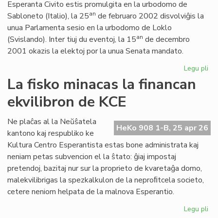
Esperanta Civito estis promulgita en la urbodomo de
an
Sabloneto (Italio), la 25
de februaro 2002 disvolviĝis la
unua Parlamenta sesio en la urbodomo de Loklo
an
(Svislando). Inter tiuj du eventoj, la 15
de decembro
2001 okazis la elektoj por la unua Senata mandato.
Legu pli
pri
Ar
La fisko minacas la financan
jub
ekvilibron de KCE
de
la
Es
Ne plaĉas al la Neŭŝatela
HeKo 908 1-B, 25 apr 26
Civ
kantono kaj respubliko ke
ini
Kultura Centro Esperantista estas bone administrata kaj
neniam petas subvencion el la ŝtato: ĝiaj impostaj
pretendoj, bazitaj nur sur la proprieto de kvaretaĝa domo,
malekvilibrigas la spezkalkulon de la neproﬁtcela societo,
cetere neniom helpata de la malnova Esperantio.
Legu pli
pri