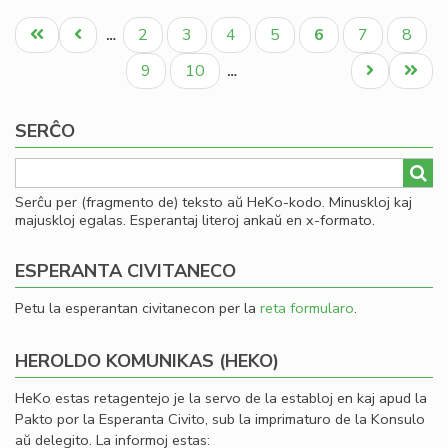
La
Pagination
fis
Unua
Antaŭa
Paĝo
Paĝo
Paĝo
Paĝo
Aktuala
Paĝo
Paĝo
2
3
4
5
6
7
8
…
mi
paĝo
paĝo
paĝo
la
Paĝo
Paĝo
Next
Last
9
10
…
fi
page
page
ekv
SERĈO
de
KC
Serĉu per (fragmento de) teksto aŭ HeKo-kodo. Minuskloj kaj
majuskloj egalas. Esperantaj literoj ankaŭ en x-formato.
ESPERANTA CIVITANECO
Petu la esperantan civitanecon per la
reta formularo
.
HEROLDO KOMUNIKAS (HEKO)
HeKo estas retagentejo je la servo de la establoj en kaj apud la
Pakto por la Esperanta Civito, sub la imprimaturo de la Konsulo
aŭ delegito. La informoj estas: