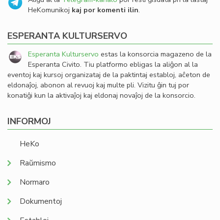
HeKomunikoj
kaj por komenti ilin
.
ESPERANTA KULTURSERVO
Esperanta Kulturservo
estas la konsorcia magazeno de la
Esperanta Civito. Tiu platformo ebligas la aliĝon al la
eventoj kaj kursoj organizataj de la paktintaj establoj, aĉeton de
eldonaĵoj, abonon al revuoj kaj multe pli. Vizitu ĝin tuj por
konatiĝi kun la aktivaĵoj kaj eldonaj novaĵoj de la konsorcio.
INFORMOJ
HeKo
Raŭmismo
Normaro
Dokumentoj