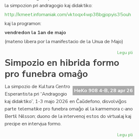
la simpozion pri andragogio kaj didaktiko:
http://kmeet.infomaniak.com/vktoqx4wp38bgjopyis35ouh
kaj la programon:
vendredon la 1an de majo
(mateno libera por la manifestacio de la Unua de Majo)
Legu pli
pri
KC
Simpozio en hibrida formo
bo
pro funebra omaĝo
al
sia
si
La simpozio de Kultura Centro
HeKo 908 4-B, 28 apr 26
pri
Esperantista pri “Andragogio
an
kaj didaktiko”, 1-3 majo 2026 en Ĉaŭdefono, disvolviĝos
parte telematike pro funebra omaĝo al la karmemora c-ano
Bertil Nilsson; duono de la intervenoj estos do virtualaj kaj
precipe en intervjua formo.
Legu pli
pri