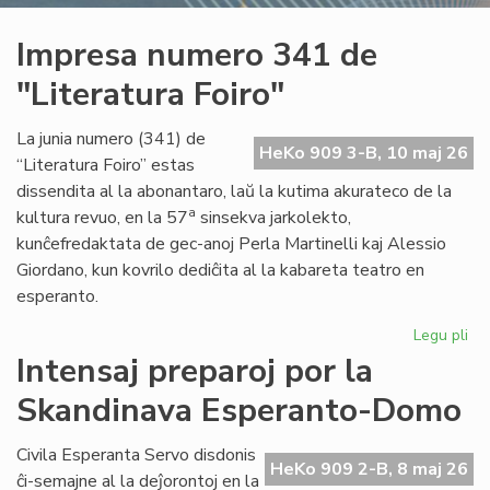
Impresa numero 341 de
"Literatura Foiro"
La junia numero (341) de
HeKo 909 3-B, 10 maj 26
“Literatura Foiro” estas
dissendita al la abonantaro, laŭ la kutima akurateco de la
a
kultura revuo, en la 57
sinsekva jarkolekto,
kunĉefredaktata de gec-anoj Perla Martinelli kaj Alessio
Giordano, kun kovrilo dediĉita al la kabareta teatro en
esperanto.
Legu pli
pri
Im
Intensaj preparoj por la
nu
Skandinava Esperanto-Domo
34
de
"Li
Civila Esperanta Servo disdonis
HeKo 909 2-B, 8 maj 26
Foi
ĉi-semajne al la deĵorontoj en la