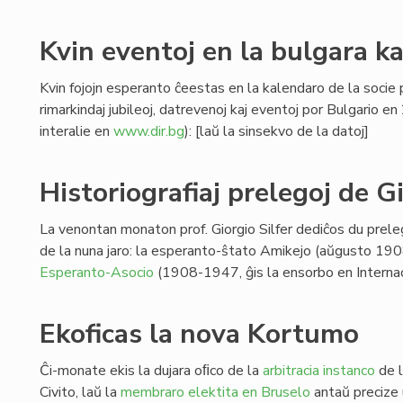
Kvin eventoj en la bulgara k
Kvin fojojn esperanto ĉeestas en la kalendaro de la socie p
rimarkindaj jubileoj, datrevenoj kaj eventoj por Bulgario e
interalie en
www.dir.bg
): [laŭ la sinsekvo de la datoj]
Historiografiaj prelegoj de Gi
La venontan monaton prof. Giorgio Silfer dediĉos du prelego
de la nuna jaro: la esperanto-ŝtato Amikejo (aŭgusto 190
Esperanto-Asocio
(1908-1947, ĝis la ensorbo en Internac
Ekoficas la nova Kortumo
Ĉi-monate ekis la dujara oﬁco de la
arbitracia instanco
de l
Civito, laŭ la
membraro elektita en Bruselo
antaŭ precize 