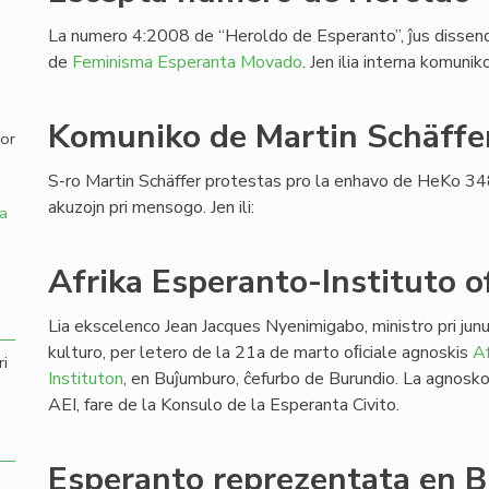
La numero 4:2008 de “Heroldo de Esperanto”, ĵus dissendi
,
de
Feminisma Esperanta Movado
. Jen ilia interna komuni
Komuniko de Martin Schäffe
por
S-ro Martin Schäffer protestas pro la enhavo de HeKo 34
akuzojn pri mensogo. Jen ili:
a
Afrika Esperanto-Instituto of
Lia ekscelenco Jean Jacques Nyenimigabo, ministro pri junu
kulturo, per letero de la 21a de marto oﬁciale agnoskis
Af
ri
Instituton
, en Buĵumburo, ĉefurbo de Burundio. La agnosk
AEI, fare de la Konsulo de la Esperanta Civito.
Esperanto reprezentata en B