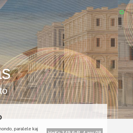
as
to
o
mondo, paralele kaj
HeKo 349 6-B, 4 apr 08