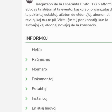
magazeno de la Esperanta Civito. Tiu platfor
ebligas la aliĝon al la eventoj kaj kursoj organizataj 
la paktintaj establoj, aĉeton de eldonaĵoj, abonon al
revuoj kaj multe pli. Vizitu ĝin tuj por konatiĝi kun la
aktivaĵoj kaj eldonaj novaĵoj de la konsorcio.
INFORMOJ
HeKo
Raŭmismo
Normaro
Dokumentoj
Establoj
Instancoj
En aliaj lingvoj