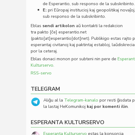
de Esperantio, sub responso de la subskribinto.
E:
pri Eŭropaj institucioj kaj geopolitikaj novaĵoj
sub responso de la subskribinto.
Eblas
sendi
artikolon
aŭ kontakti la redakcion
tra
pakto
[ĉe]
esperantio
.
net
(pakto[at]esperantio[dot]net)
. Publikigo estas rajto 
esperantaj civitanoj kaj paktintaj establoj, laŭdiskrecia
por la ceteraj.
Eblas donaci monon por subteni nin pere de
Esperant
Kulturservo
.
RSS-servo
TELEGRAM
Aliĝu al la
Telegram-kanalo
por resti ĝisdata p
la lastaj HeKomunikoj
kaj por komenti ilin
.
ESPERANTA KULTURSERVO
Esperanta Kulturservo
estas la konsorcia