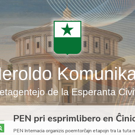
eroldo Komunik
etagentejo de la Esperanta Civi
PEN pri esprimlibero en Ĉini
PEN Internacia organizis poemtorĉajn etapojn tra la tuta 