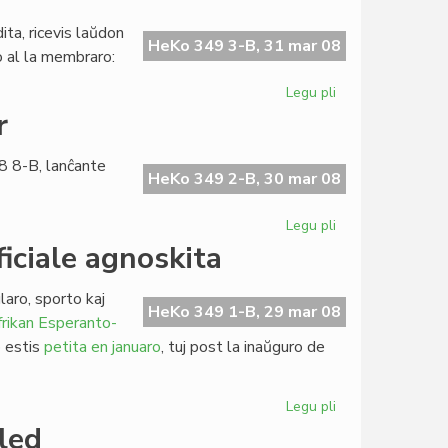
tarifaro
de
ta, ricevis laŭdon
LF-
HeKo 349 3-B, 31 mar 08
ko al la membraro:
koop
Legu pli
pri
Escepta
r
numero
de
8 8-B, lanĉante
Heroldo
HeKo 349 2-B, 30 mar 08
Legu pli
pri
Komuniko
iciale agnoskita
de
Martin
laro, sporto kaj
Schäffer
HeKo 349 1-B, 29 mar 08
rikan Esperanto-
o estis
petita en januaro
, tuj post la inaŭguro de
Legu pli
pri
Afrika
led