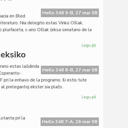
Esperanto-
Instituto
oficiale
HeKo 348 9-B, 27 mar 08
nacia en Bled
agnoskita
literaturo. Nia delegito estas Vinko Oŝlak,
o plurfaceta, c-ano Oŝlak (eksa senatano de la
Legu pli
pri
Esperanto
eksiko
reprezentata
en
arano estas laŭdinda
Bled
HeKo 348 8-B, 27 mar 08
 Esperanto-
 pri la enhavo de la programo. Ili estis tute
 al prelegantoj ekster sia plaĉo.
Legu pli
pri
Kongreso
malagnoskita
en
otanta pri la
Meksiko
HeKo 348 7-A, 26 mar 08