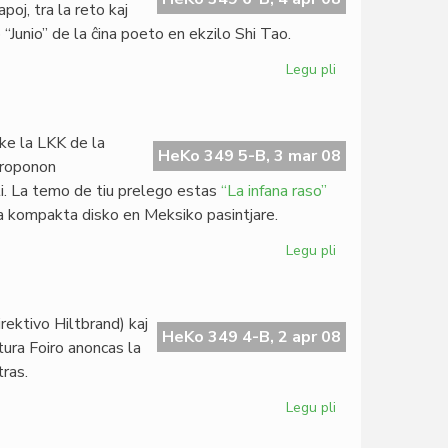
poj, tra la reto kaj
 “Junio” de la ĉina poeto en ekzilo Shi Tao.
Legu pli
pri
PEN
pri
esprimlibero
 ke la LKK de la
en
HeKo 349 5-B, 3 mar 08
 proponon
Ĉinio
li. La temo de tiu prelego estas
“La infana raso”
a kompakta disko en Meksiko pasintjare.
Legu pli
pri
Oficiala
komuniko
de
ektivo Hiltbrand) kaj
MEF
HeKo 349 4-B, 2 apr 08
tura Foiro anoncas la
tras.
Legu pli
pri
Nova