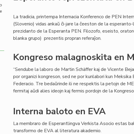
mo
de
La tradicia, printempa Internacia Konferenco de PEN Inter
(Slovenio) vidas ankaŭ ĉi-jare la ĉeeston de la esperanto-
prezidanto de la Esperanta PEN. Filozofo, eseisto, orator
blanka grupo) prezentis propran referaĵon.
Kongreso malagnoskita en M
“Sendube la laboro de Martin Schäffer kaj de Vicente Bej
por organizi kongreson, sed ne por kunlabori kun Meksika
Federacio. Tre bedaŭrinde ili ne respektis la petojn de MEF
fermitaj aŭdi alies ideojn kaj fermis pordojn de la Kongreso
Interna baloto en EVA
La membraro de Esperantlingva Verkista Asocio estas bal
transformo de EVA al literatura akademio.