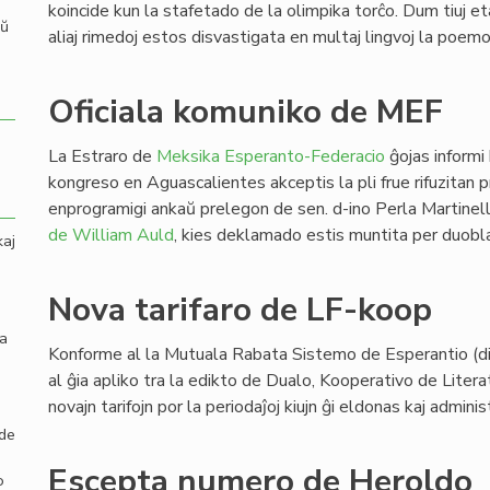
koincide kun la stafetado de la olimpika torĉo. Dum tiuj eta
aŭ
aliaj rimedoj estos disvastigata en multaj lingvoj la poemo
Oficiala komuniko de MEF
La Estraro de
Meksika Esperanto-Federacio
ĝojas informi
kongreso en Aguascalientes akceptis la pli frue rifuzitan
enprogramigi ankaŭ prelegon de sen. d-ino Perla Martinel
de William Auld
, kies deklamado estis muntita per duobl
kaj
Nova tarifaro de LF-koop
la
Konforme al la Mutuala Rabata Sistemo de Esperantio (dir
al ĝia apliko tra la edikto de Dualo, Kooperativo de Litera
novajn tarifojn por la periodaĵoj kiujn ĝi eldonas kaj adminis
 de
Escepta numero de Heroldo
o