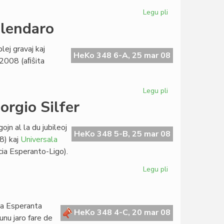
Legu pli
pri
Interna
alendaro
baloto
en
lej gravaj kaj
EVA
HeKo 348 6-A, 25 mar 08
n 2008 (aﬁŝita
Legu pli
pri
Kvin
orgio Silfer
eventoj
en
jn al la du jubileoj
la
HeKo 348 5-B, 25 mar 08
8) kaj
Universala
bulgara
ia Esperanto-Ligo).
kalendaro
Legu pli
pri
Historiografiaj
prelegoj
de
a Esperanta
Giorgio
HeKo 348 4-C, 20 mar 08
unu jaro fare de
Silfer