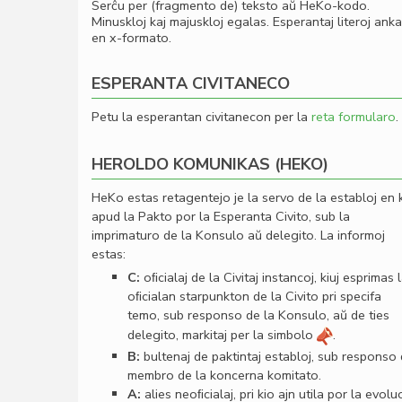
Serĉu per (fragmento de) teksto aŭ HeKo-kodo.
Minuskloj kaj majuskloj egalas. Esperantaj literoj ank
en x-formato.
ESPERANTA CIVITANECO
Petu la esperantan civitanecon per la
reta formularo
.
HEROLDO KOMUNIKAS (HEKO)
HeKo estas retagentejo je la servo de la establoj en 
apud la Pakto por la Esperanta Civito, sub la
imprimaturo de la Konsulo aŭ delegito. La informoj
estas:
C:
oﬁcialaj de la Civitaj instancoj, kiuj esprimas 
oﬁcialan starpunkton de la Civito pri specifa
temo, sub responso de la Konsulo, aŭ de ties
delegito, markitaj per la simbolo
.
B:
bultenaj de paktintaj establoj, sub responso
membro de la koncerna komitato.
A:
alies neoﬁcialaj, pri kio ajn utila por la evolu