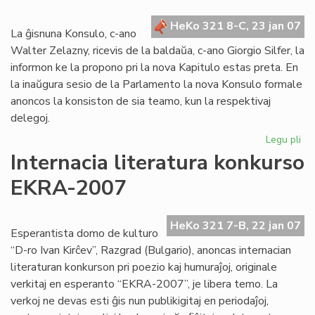
en
HeKo 321 8-C, 23 jan 07
Na
La ĝisnuna Konsulo, c-ano
Walter Zelazny, ricevis de la baldaŭa, c-ano Giorgio Silfer, la
informon ke la propono pri la nova Kapitulo estas preta. En
la inaŭgura sesio de la Parlamento la nova Konsulo formale
anoncos la konsiston de sia teamo, kun la respektivaj
delegoj.
Legu pli
pri
No
Internacia literatura konkurso
Kap
EKRA-2007
su
si
de
HeKo 321 7-B, 22 jan 07
ko
Esperantista domo de kulturo
“D-ro Ivan Kirĉev”, Razgrad (Bulgario), anoncas internacian
literaturan konkurson pri poezio kaj humuraĵoj, originale
verkitaj en esperanto “EKRA-2007”, je libera temo. La
verkoj ne devas esti ĝis nun publikigitaj en periodaĵoj,