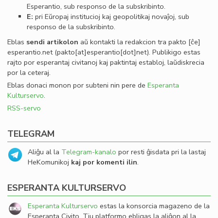
Esperantio, sub responso de la subskribinto.
E:
pri Eŭropaj institucioj kaj geopolitikaj novaĵoj, sub
responso de la subskribinto.
Eblas
sendi
artikolon
aŭ kontakti la redakcion tra
pakto
[ĉe]
esperantio
.
net
(pakto[at]esperantio[dot]net)
. Publikigo estas
rajto por esperantaj civitanoj kaj paktintaj establoj, laŭdiskrecia
por la ceteraj.
Eblas donaci monon por subteni nin pere de
Esperanta
Kulturservo
.
RSS-servo
TELEGRAM
Aliĝu al la
Telegram-kanalo
por resti ĝisdata pri la lastaj
HeKomunikoj
kaj por komenti ilin
.
ESPERANTA KULTURSERVO
Esperanta Kulturservo
estas la konsorcia magazeno de la
Esperanta Civito. Tiu platformo ebligas la aliĝon al la