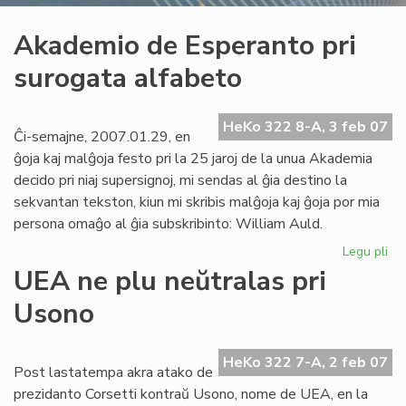
Akademio de Esperanto pri
surogata alfabeto
HeKo 322 8-A, 3 feb 07
Ĉi-semajne, 2007.01.29, en
ĝoja kaj malĝoja festo pri la 25 jaroj de la unua Akademia
decido pri niaj supersignoj, mi sendas al ĝia destino la
sekvantan tekston, kiun mi skribis malĝoja kaj ĝoja por mia
persona omaĝo al ĝia subskribinto: William Auld.
Legu pli
pri
Ak
UEA ne plu neŭtralas pri
de
Usono
Es
pri
su
HeKo 322 7-A, 2 feb 07
al
Post lastatempa akra atako de
prezidanto Corsetti kontraŭ Usono, nome de UEA, en la