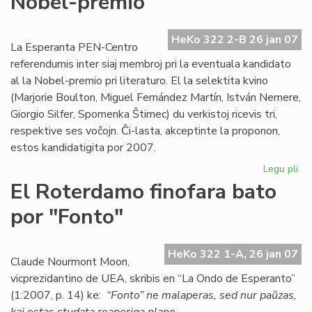
Nobel-premio
he
an
HeKo 322 2-B 26 jan 07
es
La Esperanta PEN-Centro
referendumis inter siaj membroj pri la eventuala kandidato
al la Nobel-premio pri literaturo. El la selektita kvino
(Marjorie Boulton, Miguel Fernández Martín, István Nemere,
Giorgio Silfer, Spomenka Ŝtimec) du verkistoj ricevis tri,
respektive ses voĉojn. Ĉi-lasta, akceptinte la proponon,
estos kandidatigita por 2007.
Legu pli
pri
Es
El Roterdamo finofara bato
ka
por "Fonto"
po
la
No
HeKo 322 1-A, 26 jan 07
pr
Claude Nourmont Moon,
vicprezidantino de UEA, skribis en “La Ondo de Esperanto”
(1:2007, p. 14) ke:
“Fonto” ne malaperas, sed nur paŭzas,