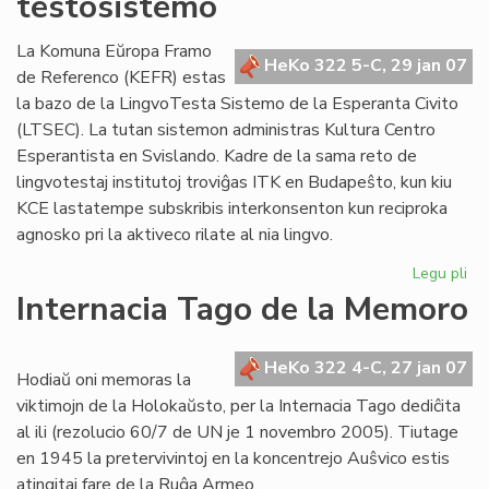
testosistemo
ja
20
La Komuna Eŭropa Framo
HeKo 322 5-C, 29 jan 07
de Referenco (KEFR) estas
la bazo de la LingvoTesta Sistemo de la Esperanta Civito
(LTSEC). La tutan sistemon administras Kultura Centro
Esperantista en Svislando. Kadre de la sama reto de
lingvotestaj institutoj troviĝas ITK en Budapeŝto, kun kiu
KCE lastatempe subskribis interkonsenton kun reciproka
agnosko pri la aktiveco rilate al nia lingvo.
Legu pli
pri
KE
Internacia Tago de la Memoro
ba
de
la
HeKo 322 4-C, 27 jan 07
Hodiaŭ oni memoras la
Civ
viktimojn de la Holokaŭsto, per la Internacia Tago dediĉita
te
al ili (rezolucio 60/7 de UN je 1 novembro 2005). Tiutage
en 1945 la pretervivintoj en la koncentrejo Auŝvico estis
atingitaj fare de la Ruĝa Armeo.