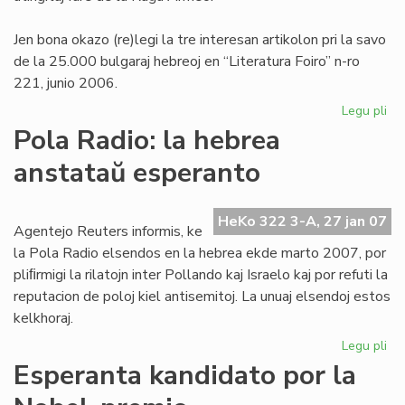
Jen bona okazo (re)legi la tre interesan artikolon pri la savo
de la 25.000 bulgaraj hebreoj en “Literatura Foiro” n-ro
221, junio 2006.
Legu pli
pri
Int
Pola Radio: la hebrea
Ta
anstataŭ esperanto
de
la
Me
HeKo 322 3-A, 27 jan 07
Agentejo Reuters informis, ke
la Pola Radio elsendos en la hebrea ekde marto 2007, por
pliﬁrmigi la rilatojn inter Pollando kaj Israelo kaj por refuti la
reputacion de poloj kiel antisemitoj. La unuaj elsendoj estos
kelkhoraj.
Legu pli
pri
Po
Esperanta kandidato por la
Rad
la