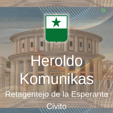
Skip
to
main
content
Heroldo
Komunikas
Retagentejo de la Esperanta
Civito