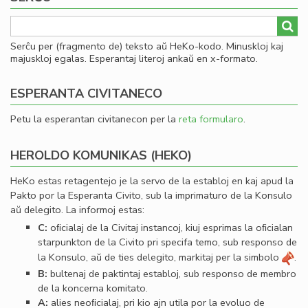
Serĉu per (fragmento de) teksto aŭ HeKo-kodo. Minuskloj kaj
majuskloj egalas. Esperantaj literoj ankaŭ en x-formato.
ESPERANTA CIVITANECO
Petu la esperantan civitanecon per la
reta formularo
.
HEROLDO KOMUNIKAS (HEKO)
HeKo estas retagentejo je la servo de la establoj en kaj apud la
Pakto por la Esperanta Civito, sub la imprimaturo de la Konsulo
aŭ delegito. La informoj estas:
C:
oﬁcialaj de la Civitaj instancoj, kiuj esprimas la oﬁcialan
starpunkton de la Civito pri specifa temo, sub responso de
la Konsulo, aŭ de ties delegito, markitaj per la simbolo
.
B:
bultenaj de paktintaj establoj, sub responso de membro
de la koncerna komitato.
A:
alies neoﬁcialaj, pri kio ajn utila por la evoluo de