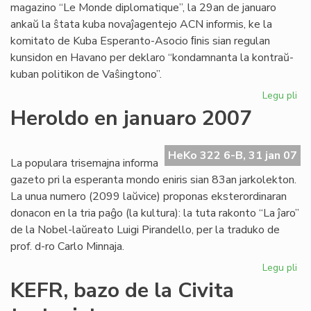
magazino “Le Monde diplomatique”, la 29an de januaro
ankaŭ la ŝtata kuba novaĵagentejo ACN informis, ke la
komitato de Kuba Esperanto-Asocio ﬁnis sian regulan
kunsidon en Havano per deklaro “kondamnanta la kontraŭ-
kuban politikon de Vaŝingtono”.
Legu pli
pri
UE
Heroldo en januaro 2007
ne
plu
ne
HeKo 322 6-B, 31 jan 07
La populara trisemajna informa
pri
gazeto pri la esperanta mondo eniris sian 83an jarkolekton.
Us
La unua numero (2099 laŭvice) proponas eksterordinaran
donacon en la tria paĝo (la kultura): la tuta rakonto “La ĵaro”
de la Nobel-laŭreato Luigi Pirandello, per la traduko de
prof. d-ro Carlo Minnaja.
Legu pli
pri
He
KEFR, bazo de la Civita
en