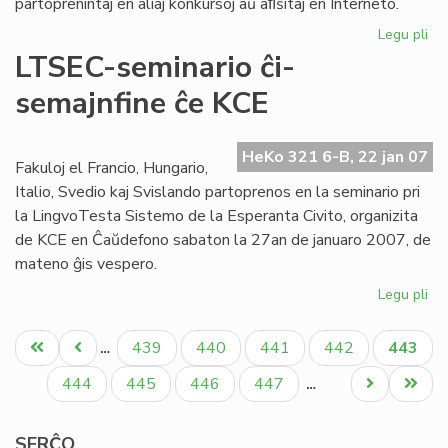
partoprenintaj en aliaj konkursoj aŭ aﬁŝitaj en Interneto.
Legu pli
pri
Int
LTSEC-seminario ĉi-
lit
semajnfine ĉe KCE
ko
EK
20
HeKo 321 6-B, 22 jan 07
Fakuloj el Francio, Hungario,
Italio, Svedio kaj Svislando partoprenos en la seminario pri
la LingvoTesta Sistemo de la Esperanta Civito, organizita
de KCE en Ĉaŭdefono sabaton la 27an de januaro 2007, de
mateno ĝis vespero.
Legu pli
pri
LT
Pagination
se
Unua
Antaŭa
Paĝo
Paĝo
Paĝo
Paĝo
Aktual
439
440
441
442
443
…
ĉi-
paĝo
paĝo
paĝo
se
Paĝo
Paĝo
Paĝo
Paĝo
Next
Last
444
445
446
447
…
ĉe
page
page
KC
SERĈO