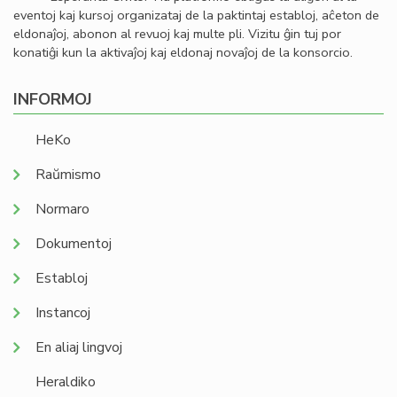
eventoj kaj kursoj organizataj de la paktintaj establoj, aĉeton de
eldonaĵoj, abonon al revuoj kaj multe pli. Vizitu ĝin tuj por
konatiĝi kun la aktivaĵoj kaj eldonaj novaĵoj de la konsorcio.
INFORMOJ
HeKo
Raŭmismo
Normaro
Dokumentoj
Establoj
Instancoj
En aliaj lingvoj
Heraldiko