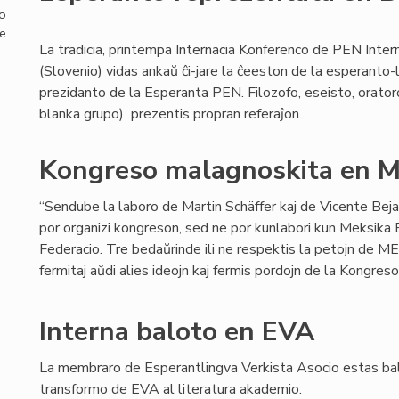
mo
de
La tradicia, printempa Internacia Konferenco de PEN Inter
(Slovenio) vidas ankaŭ ĉi-jare la ĉeeston de la esperanto-
prezidanto de la Esperanta PEN. Filozofo, eseisto, orator
blanka grupo) prezentis propran referaĵon.
Kongreso malagnoskita en M
“Sendube la laboro de Martin Schäffer kaj de Vicente Bej
por organizi kongreson, sed ne por kunlabori kun Meksika
Federacio. Tre bedaŭrinde ili ne respektis la petojn de MEF
fermitaj aŭdi alies ideojn kaj fermis pordojn de la Kongreso
Interna baloto en EVA
La membraro de Esperantlingva Verkista Asocio estas bal
transformo de EVA al literatura akademio.