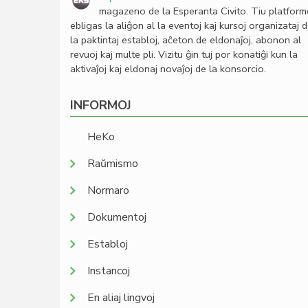
magazeno de la Esperanta Civito. Tiu platfor
ebligas la aliĝon al la eventoj kaj kursoj organizataj 
la paktintaj establoj, aĉeton de eldonaĵoj, abonon al
revuoj kaj multe pli. Vizitu ĝin tuj por konatiĝi kun la
aktivaĵoj kaj eldonaj novaĵoj de la konsorcio.
INFORMOJ
HeKo
Raŭmismo
Normaro
Dokumentoj
Establoj
Instancoj
En aliaj lingvoj