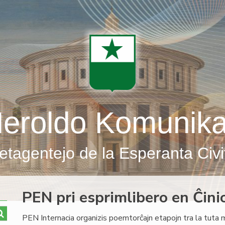
eroldo Komunik
etagentejo de la Esperanta Civi
PEN pri esprimlibero en Ĉini
PEN Internacia organizis poemtorĉajn etapojn tra la tuta 