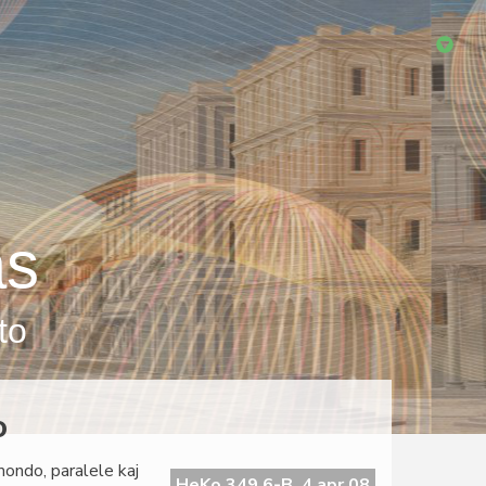
as
to
o
mondo, paralele kaj
HeKo 349 6-B, 4 apr 08