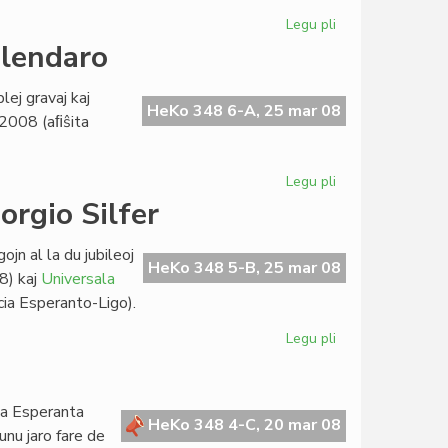
Legu pli
pri
Interna
alendaro
baloto
en
lej gravaj kaj
EVA
HeKo 348 6-A, 25 mar 08
n 2008 (aﬁŝita
Legu pli
pri
Kvin
orgio Silfer
eventoj
en
jn al la du jubileoj
la
HeKo 348 5-B, 25 mar 08
8) kaj
Universala
bulgara
ia Esperanto-Ligo).
kalendaro
Legu pli
pri
Historiografiaj
prelegoj
de
a Esperanta
Giorgio
HeKo 348 4-C, 20 mar 08
unu jaro fare de
Silfer