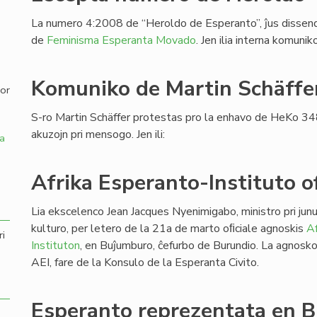
La numero 4:2008 de “Heroldo de Esperanto”, ĵus dissendi
,
de
Feminisma Esperanta Movado
. Jen ilia interna komuni
Komuniko de Martin Schäffe
por
S-ro Martin Schäffer protestas pro la enhavo de HeKo 34
akuzojn pri mensogo. Jen ili:
a
Afrika Esperanto-Instituto of
Lia ekscelenco Jean Jacques Nyenimigabo, ministro pri junu
kulturo, per letero de la 21a de marto oﬁciale agnoskis
Af
ri
Instituton
, en Buĵumburo, ĉefurbo de Burundio. La agnosk
AEI, fare de la Konsulo de la Esperanta Civito.
Esperanto reprezentata en B