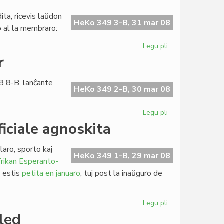
tarifaro
de
ta, ricevis laŭdon
LF-
HeKo 349 3-B, 31 mar 08
ko al la membraro:
koop
Legu pli
pri
Escepta
r
numero
de
8 8-B, lanĉante
Heroldo
HeKo 349 2-B, 30 mar 08
Legu pli
pri
Komuniko
iciale agnoskita
de
Martin
laro, sporto kaj
Schäffer
HeKo 349 1-B, 29 mar 08
rikan Esperanto-
o estis
petita en januaro
, tuj post la inaŭguro de
Legu pli
pri
Afrika
led