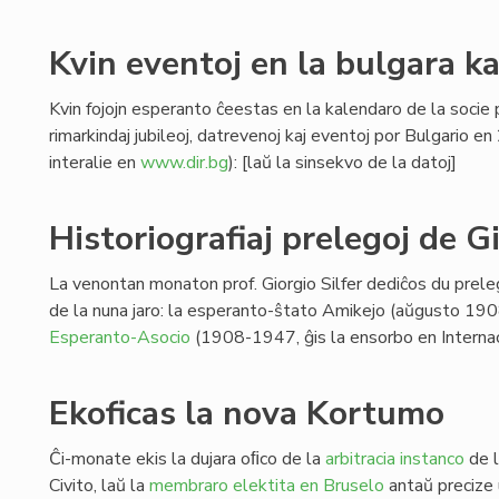
Kvin eventoj en la bulgara k
Kvin fojojn esperanto ĉeestas en la kalendaro de la socie p
rimarkindaj jubileoj, datrevenoj kaj eventoj por Bulgario e
interalie en
www.dir.bg
): [laŭ la sinsekvo de la datoj]
Historiografiaj prelegoj de Gi
La venontan monaton prof. Giorgio Silfer dediĉos du prelego
de la nuna jaro: la esperanto-ŝtato Amikejo (aŭgusto 190
Esperanto-Asocio
(1908-1947, ĝis la ensorbo en Internac
Ekoficas la nova Kortumo
Ĉi-monate ekis la dujara oﬁco de la
arbitracia instanco
de l
Civito, laŭ la
membraro elektita en Bruselo
antaŭ precize 