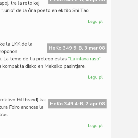
poj, tra la reto kaj
 “Junio” de la ĉina poeto en ekzilo Shi Tao.
Legu pli
pri
PEN
pri
esprimlibero
 ke la LKK de la
en
HeKo 349 5-B, 3 mar 08
 proponon
Ĉinio
li. La temo de tiu prelego estas
“La infana raso”
a kompakta disko en Meksiko pasintjare.
Legu pli
pri
Oficiala
komuniko
de
ektivo Hiltbrand) kaj
MEF
HeKo 349 4-B, 2 apr 08
tura Foiro anoncas la
tras.
Legu pli
pri
Nova