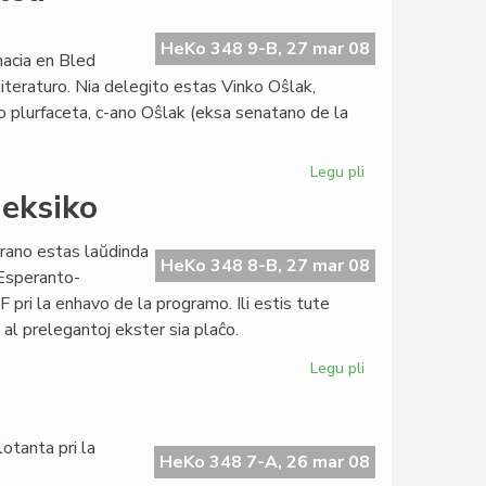
Esperanto-
Instituto
oficiale
HeKo 348 9-B, 27 mar 08
nacia en Bled
agnoskita
literaturo. Nia delegito estas Vinko Oŝlak,
o plurfaceta, c-ano Oŝlak (eksa senatano de la
Legu pli
pri
Esperanto
eksiko
reprezentata
en
arano estas laŭdinda
Bled
HeKo 348 8-B, 27 mar 08
 Esperanto-
 pri la enhavo de la programo. Ili estis tute
 al prelegantoj ekster sia plaĉo.
Legu pli
pri
Kongreso
malagnoskita
en
otanta pri la
Meksiko
HeKo 348 7-A, 26 mar 08