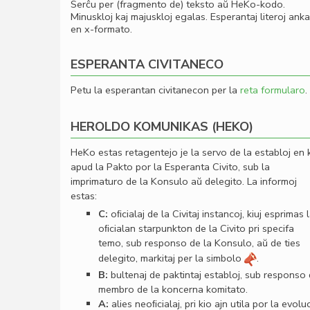
Serĉu per (fragmento de) teksto aŭ HeKo-kodo.
Minuskloj kaj majuskloj egalas. Esperantaj literoj ank
en x-formato.
ESPERANTA CIVITANECO
Petu la esperantan civitanecon per la
reta formularo
.
HEROLDO KOMUNIKAS (HEKO)
HeKo estas retagentejo je la servo de la establoj en 
apud la Pakto por la Esperanta Civito, sub la
imprimaturo de la Konsulo aŭ delegito. La informoj
estas:
C:
oﬁcialaj de la Civitaj instancoj, kiuj esprimas 
oﬁcialan starpunkton de la Civito pri specifa
temo, sub responso de la Konsulo, aŭ de ties
delegito, markitaj per la simbolo
.
B:
bultenaj de paktintaj establoj, sub responso
membro de la koncerna komitato.
A:
alies neoﬁcialaj, pri kio ajn utila por la evolu