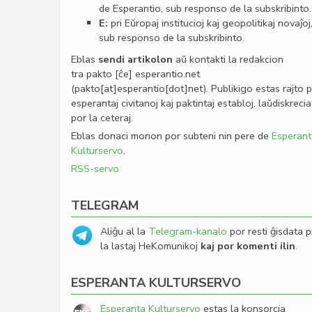
de Esperantio, sub responso de la subskribinto.
E:
pri Eŭropaj institucioj kaj geopolitikaj novaĵoj
sub responso de la subskribinto.
Eblas
sendi
artikolon
aŭ kontakti la redakcion
tra
pakto
[ĉe]
esperantio
.
net
(pakto[at]esperantio[dot]net)
. Publikigo estas rajto 
esperantaj civitanoj kaj paktintaj establoj, laŭdiskrecia
por la ceteraj.
Eblas donaci monon por subteni nin pere de
Esperant
Kulturservo
.
RSS-servo
TELEGRAM
Aliĝu al la
Telegram-kanalo
por resti ĝisdata p
la lastaj HeKomunikoj
kaj por komenti ilin
.
ESPERANTA KULTURSERVO
Esperanta Kulturservo
estas la konsorcia