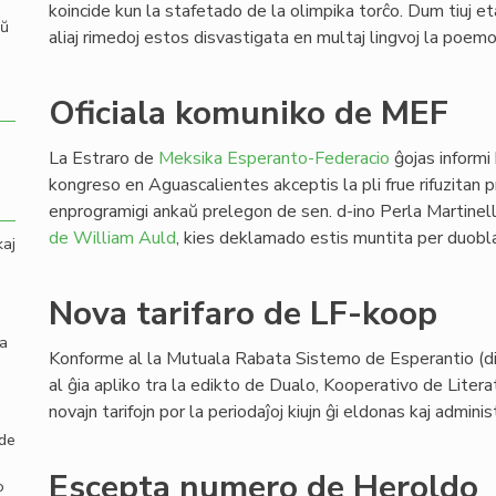
koincide kun la stafetado de la olimpika torĉo. Dum tiuj eta
aŭ
aliaj rimedoj estos disvastigata en multaj lingvoj la poemo
Oficiala komuniko de MEF
La Estraro de
Meksika Esperanto-Federacio
ĝojas informi
kongreso en Aguascalientes akceptis la pli frue rifuzitan
enprogramigi ankaŭ prelegon de sen. d-ino Perla Martinel
de William Auld
, kies deklamado estis muntita per duobl
kaj
Nova tarifaro de LF-koop
la
Konforme al la Mutuala Rabata Sistemo de Esperantio (dir
al ĝia apliko tra la edikto de Dualo, Kooperativo de Litera
novajn tarifojn por la periodaĵoj kiujn ĝi eldonas kaj adminis
 de
Escepta numero de Heroldo
o