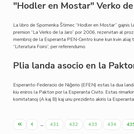
"Hodler en Mostar" Verko de
La libro de Spomenka Ŝtimec “Hodler en Mostar” gajnis l
premion “La Verko de la Jaro” por 2006, rezervitan al proz
membroj de la Esperanta PEN-Centro kune kun kvin aliaj tit
“Literatura Foiro”, per referendumo.
Plia landa asocio en la Pakt
Esperanto-Federacio de Niĝerio (EFEN) estas la dua lan
kiu eniros la Pakton por la Esperanta Civito. Estas rimarki
komitatanoj (A kaj B) kaj unu prezidinto akiris la Esperanta
Pagination
Unua
Antaŭa
Paĝo
Paĝo
Paĝo
Paĝo
Ak
431
432
433
434
43
…
paĝo
paĝo
pa