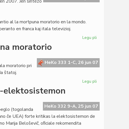
en 2007. Jen sintezo
la
prezidanto
antio al la mortpuna moratorio en la mondo.
eranto en franca kaj itala televizioj.
Legu pli
pri
Heroldo
una moratorio
–
oka
numero
HeKo 333 1-C, 26 jun 07
la moratorio pri
en
a ŝtatoj.
2007
Legu pli
pri
La
A-elektosistemon
Civito
aliĝis
al
HeKo 332 9-A, 25 jun 07
beglo (togolanda
la
no ĉe UEA) forte kritikas la elektosistemon de
mortopuna
f-ino Marija Beloŝeviĉ, oﬁciale rekomendita
moratorio