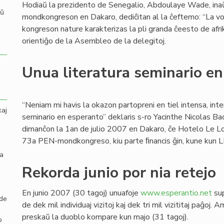
Hodiaŭ la prezidento de Senegalio, Abdoulaye Wade, ina
aŭ
mondkongreson en Dakaro, dediĉitan al la ĉeftemo: “La vor
kongreson nature karakterizas la pli granda ĉeesto de afrikan
orientiĝo de la Asembleo de la delegitoj.
Unua literatura seminario e
“Neniam mi havis la okazon partopreni en tiel intensa, inte
kaj
seminario en esperanto” deklaris s-ro Yacinthe Nicolas Badi
dimanĉon la 1an de julio 2007 en Dakaro, ĉe Hotelo Le L
73a PEN-mondkongreso, kiu parte ﬁnancis ĝin, kune kun L
la
Rekorda junio por nia retejo
En junio 2007 (30 tagoj) unuafoje
www.esperantio.net
sup
 de
de dek mil individuaj vizitoj kaj dek tri mil vizititaj paĝoj
preskaŭ la duoblo kompare kun majo (31 tagoj).
o