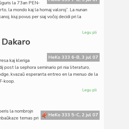
ŭguris la 73an PEN-
to, la mondo kaj la homaj valoroj”. La nunan
oj, kiuj povus per siaj voĉoj decidi pri la
Legu pli
pri
Inaŭgurita
n Dakaro
la
verkistara
mondkongreso
HeKo 333 6-B, 3 jul 07
resa kaj kleriga
j post la sephora seminario pri nia literaturo,
odge, kvazaŭ esperanta entreo en la menuo de la
F-koop.
Legu pli
pri
Unua
literatura
seminario
eris la nombrojn
en
HeKo 333 5-C, 2 jul 07
. Ambaŭkaze temas pri
Dakaro