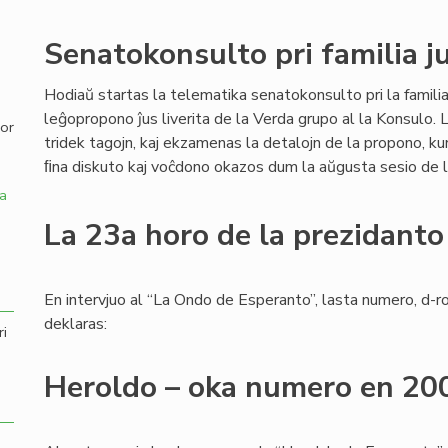
,
Senatokonsulto pri familia j
Hodiaŭ startas la telematika senatokonsulto pri la familia 
leĝopropono ĵus liverita de la Verda grupo al la Konsulo.
por
tridek tagojn, kaj ekzamenas la detalojn de la propono, ku
ﬁna diskuto kaj voĉdono okazos dum la aŭgusta sesio de 
a
La 23a horo de la prezidanto
En intervjuo al “La Ondo de Esperanto”, lasta numero, d-r
deklaras:
ri
Heroldo – oka numero en 20