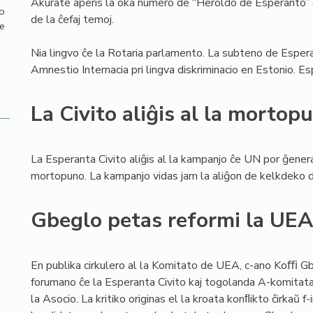
Akurate aperis la oka numero de “Heroldo de Esperanto” 
mo
de la ĉefaj temoj.
de
Nia lingvo ĉe la Rotaria parlamento. La subteno de Esper
Amnestio Internacia pri lingva diskriminacio en Estonio. Esp
La Civito aliĝis al la mortop
La Esperanta Civito aliĝis al la kampanjo ĉe UN por ĝenera
mortopuno. La kampanjo vidas jam la aliĝon de kelkdeko d
Gbeglo petas reformi la UE
En publika cirkulero al la Komitato de UEA, c-ano Koﬃ G
forumano ĉe la Esperanta Civito kaj togolanda A-komitata
la Asocio. La kritiko originas el la kroata konﬂikto ĉirkaŭ 