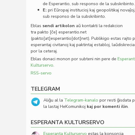
de Esperantio, sub responso de la subskribinto.
E:
pri Eŭropaj institucioj kaj geopolitikaj novaĵoj
sub responso de la subskribinto.
Eblas
sendi
artikolon
aŭ kontakti la redakcion
tra
pakto
[ĉe]
esperantio
.
net
(pakto[at]esperantio[dot]net)
. Publikigo estas rajto 
esperantaj civitanoj kaj paktintaj establoj, laŭdiskrecia
por la ceteraj.
Eblas donaci monon por subteni nin pere de
Esperant
Kulturservo
.
RSS-servo
TELEGRAM
Aliĝu al la
Telegram-kanalo
por resti ĝisdata p
la lastaj HeKomunikoj
kaj por komenti ilin
.
ESPERANTA KULTURSERVO
Esperanta Kulturservo
estas la konsorcia