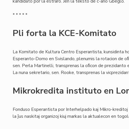
kandidato por la estraro. Jen la teksto de c-ano Gbeglo.
* * * * *
Pli forta la KCE-Komitato
La Komitato de Kultura Centro Esperantista, kunsidinta ho
Esperanto-Domo en Svislando, plenumis la rotacion de oﬁc
sen. Perla Martinelli, transprenas la oﬁcon de prezidanto 
La nuna sekretario, sen. Rooke, transprenas la vicprezidan
Mikrokredita instituto en L
Fonduso Esperantista por Interhelpado kaj Mikro-kreditoj
la ĵus naskitaj organizoj kiuj markas la aktualecon en tog