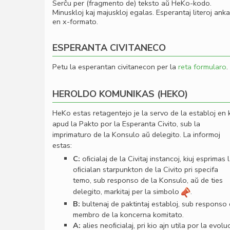
Serĉu per (fragmento de) teksto aŭ HeKo-kodo.
Minuskloj kaj majuskloj egalas. Esperantaj literoj ank
en x-formato.
ESPERANTA CIVITANECO
Petu la esperantan civitanecon per la
reta formularo
.
HEROLDO KOMUNIKAS (HEKO)
HeKo estas retagentejo je la servo de la establoj en 
apud la Pakto por la Esperanta Civito, sub la
imprimaturo de la Konsulo aŭ delegito. La informoj
estas:
C:
oﬁcialaj de la Civitaj instancoj, kiuj esprimas 
oﬁcialan starpunkton de la Civito pri specifa
temo, sub responso de la Konsulo, aŭ de ties
delegito, markitaj per la simbolo
.
B:
bultenaj de paktintaj establoj, sub responso
membro de la koncerna komitato.
A:
alies neoﬁcialaj, pri kio ajn utila por la evolu