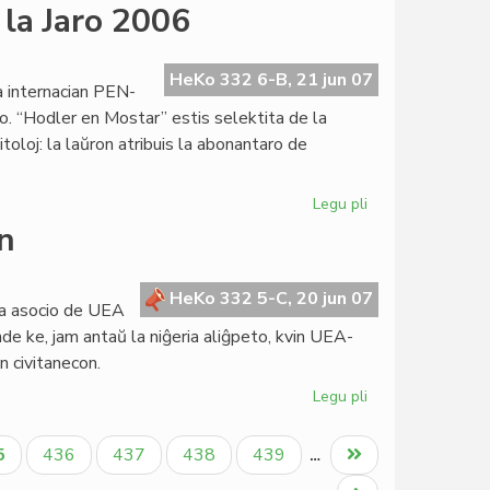
Mikrokredita
 la Jaro 2006
instituto
en
Lomeo
HeKo 332 6-B, 21 jun 07
a internacian PEN-
o. “Hodler en Mostar” estis selektita de la
oloj: la laŭron atribuis la abonantaro de
Legu pli
pri
"Hodler
on
en
Mostar"
Verko
HeKo 332 5-C, 20 jun 07
da asocio de UEA
de
nde ke, jam antaŭ la niĝeria aliĝpeto, kvin UEA-
la
n civitanecon.
Jaro
2006
Legu pli
pri
Plia
landa
tuala
Paĝo
Paĝo
Paĝo
Paĝo
Last
5
436
437
438
439
…
asocio
ĝo
page
en