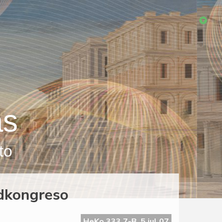
as
to
ndkongreso
HeKo 333 7-B, 5 jul 07