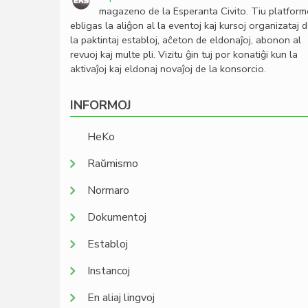
magazeno de la Esperanta Civito. Tiu platfor
ebligas la aliĝon al la eventoj kaj kursoj organizataj 
la paktintaj establoj, aĉeton de eldonaĵoj, abonon al
revuoj kaj multe pli. Vizitu ĝin tuj por konatiĝi kun la
aktivaĵoj kaj eldonaj novaĵoj de la konsorcio.
INFORMOJ
HeKo
Raŭmismo
Normaro
Dokumentoj
Establoj
Instancoj
En aliaj lingvoj