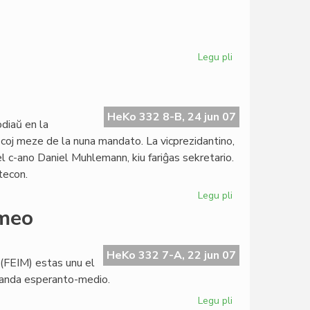
Legu pli
pri
Gbeglo
petas
reformi
la
HeKo 332 8-B, 24 jun 07
diaŭ en la
UEA-
oj meze de la nuna mandato. La vicprezidantino,
elektosistemon
el c-ano Daniel Muhlemann, kiu fariĝas sekretario.
tecon.
Legu pli
pri
Pli
omeo
forta
la
KCE-
HeKo 332 7-A, 22 jun 07
 (FEIM) estas unu el
Komitato
olanda esperanto-medio.
Legu pli
pri