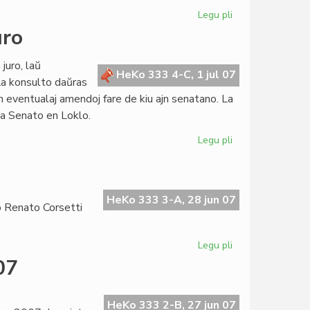
Legu pli
pri
Rekorda
uro
junio
por
juro, laŭ
nia
HeKo 333 4-C, 1 jul 07
 La konsulto daŭras
retejo
n eventualaj amendoj fare de kiu ajn senatano. La
la Senato en Loklo.
Legu pli
pri
Senatokonsulto
pri
familia
juro
HeKo 333 3-A, 28 jun 07
o Renato Corsetti
Legu pli
pri
La
07
23a
horo
de
HeKo 333 2-B, 27 jun 07