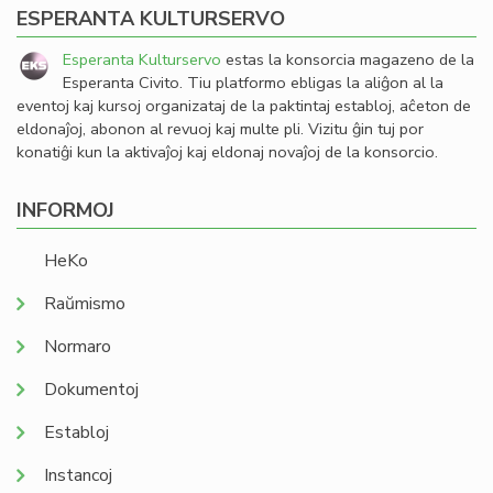
ESPERANTA KULTURSERVO
Esperanta Kulturservo
estas la konsorcia magazeno de la
Esperanta Civito. Tiu platformo ebligas la aliĝon al la
eventoj kaj kursoj organizataj de la paktintaj establoj, aĉeton de
eldonaĵoj, abonon al revuoj kaj multe pli. Vizitu ĝin tuj por
konatiĝi kun la aktivaĵoj kaj eldonaj novaĵoj de la konsorcio.
INFORMOJ
HeKo
Raŭmismo
Normaro
Dokumentoj
Establoj
Instancoj