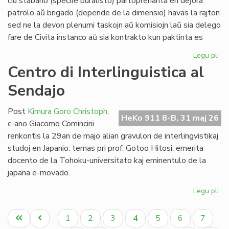
ĉiu stabano (specife buralisto) partoprenanta en deĵora
Li
patrolo aŭ brigado (depende de la dimensio) havas la rajton
sed ne la devon plenumi taskojn aŭ komisiojn laŭ sia delego
fare de Civita instanco aŭ sia kontrakto kun paktinta es
Legu pli
pri
At
Centro di Interlinguistica al
po
Sendajo
deĵ
en
de
Post
Kimura Goro Christoph
,
HeKo 911 8-B, 31 maj 26
Civ
c-ano Giacomo Comincini
Es
renkontis la 29an de majo alian gravulon de interlingvistikaj
Se
studoj en Japanio: temas pri prof. Gotoo Hitosi, emerita
docento de la Tohoku-universitato kaj eminentulo de la
japana e-movado.
Legu pli
pri
Ce
Pagination
di
Unua
Antaŭa
Paĝo
Paĝo
Paĝo
Aktuala
Paĝo
Paĝo
Paĝo
1
2
3
4
5
6
7
Int