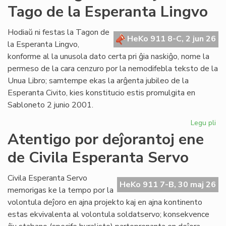
Tago de la Esperanta Lingvo
ret
po
Lit
Hodiaŭ ni festas la Tagon de
HeKo 911 8-C, 2 jun 26
Foi
la Esperanta Lingvo,
konforme al la unusola dato certa pri ĝia naskiĝo, nome la
permeso de la cara cenzuro por la nemodifebla teksto de la
Unua Libro; samtempe ekas la arĝenta jubileo de la
Esperanta Civito, kies konstitucio estis promulgita en
Sabloneto 2 junio 2001.
Legu pli
pri
Jub
Atentigo por deĵorantoj ene
ar
de Civila Esperanta Servo
la
ĉi-
jar
Civila Esperanta Servo
HeKo 911 7-B, 30 maj 26
Ta
memorigas ke la tempo por la
de
volontula deĵoro en ajna projekto kaj en ajna kontinento
la
estas ekvivalenta al volontula soldatservo; konsekvence
Es