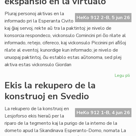
ekspansio en la virtualo
su
ol
Pluraj personoj aktivas en la
HeKo 912 2-B, 5 jun 26
ku
informado pri la Esperanta Civito
kaj ĝiaj servoj, rekte aŭ tra la paktintoj: je nivelo de
konsorcia respondeco, vickonsulo Comincini pri ĉio rilate al
informado, retejo, cifereco, kaj vickonsulo Piccinini pri aﬁŝoj
rilate al eventoj, kunordige kun informado; je nivelo de
unuopaj paktintoj, ĉiu establo estas aŭtonoma, sed plej
aktiva estas vickonsulo Giordan
Legu pli
pri
Da
Ekis la rekupero de la
la
konstruoj en Svedio
ko
ek
en
La rekupero de la konstruoj en
HeKo 912 1-B, 4 jun 26
la
Lesjoforso ekis hieraŭ per la
vir
riparo de la tegmento kaj la purigo de la interno de la
dometo apud la Skandinava Esperanto-Domo, nomata La