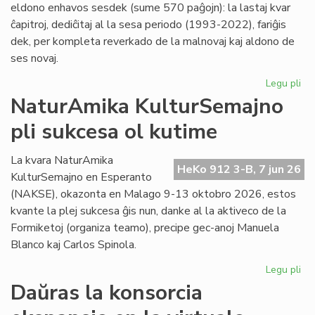
eldono enhavos sesdek (sume 570 paĝojn): la lastaj kvar
ĉapitroj, dediĉitaj al la sesa periodo (1993-2022), fariĝis
dek, per kompleta reverkado de la malnovaj kaj aldono de
ses novaj.
Legu pli
pri
"Hi
NaturAmika KulturSemajno
de
pli sukcesa ol kutime
la
es
lit
La kvara NaturAmika
HeKo 912 3-B, 7 jun 26
se
KulturSemajno en Esperanto
ĉap
(NAKSE), okazonta en Malago 9-13 oktobro 2026, estos
kvante la plej sukcesa ĝis nun, danke al la aktiveco de la
Formiketoj (organiza teamo), precipe gec-anoj Manuela
Blanco kaj Carlos Spinola.
Legu pli
pri
Na
Daŭras la konsorcia
Ku
pli