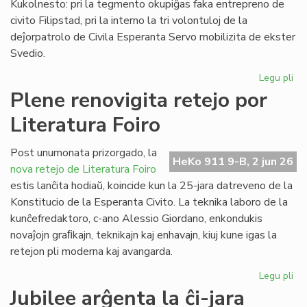
Kukolnesto: pri la tegmento okupiĝas faka entrepreno de
civito Filipstad, pri la interno la tri volontuloj de la
deĵorpatrolo de Civila Esperanta Servo mobilizita de ekster
Svedio.
Legu pli
pri
Eki
Plene renovigita retejo por
la
Literatura Foiro
re
de
la
Post unumonata prizorgado, la
HeKo 911 9-B, 2 jun 26
kon
nova retejo de Literatura Foiro
en
estis lanĉita hodiaŭ, koincide kun la 25-jara datreveno de la
Sv
Konstitucio de la Esperanta Civito. La teknika laboro de la
kunĉefredaktoro, c-ano Alessio Giordano, enkondukis
novaĵojn graﬁkajn, teknikajn kaj enhavajn, kiuj kune igas la
retejon pli moderna kaj avangarda.
Legu pli
pri
Pl
Jubilee arĝenta la ĉi-jara
ren