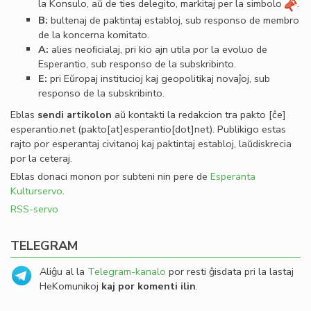
la Konsulo, aŭ de ties delegito, markitaj per la simbolo
.
B:
bultenaj de paktintaj establoj, sub responso de membro
de la koncerna komitato.
A:
alies neoﬁcialaj, pri kio ajn utila por la evoluo de
Esperantio, sub responso de la subskribinto.
E:
pri Eŭropaj institucioj kaj geopolitikaj novaĵoj, sub
responso de la subskribinto.
Eblas
sendi
artikolon
aŭ kontakti la redakcion tra
pakto
[ĉe]
esperantio
.
net
(pakto[at]esperantio[dot]net)
. Publikigo estas
rajto por esperantaj civitanoj kaj paktintaj establoj, laŭdiskrecia
por la ceteraj.
Eblas donaci monon por subteni nin pere de
Esperanta
Kulturservo
.
RSS-servo
TELEGRAM
Aliĝu al la
Telegram-kanalo
por resti ĝisdata pri la lastaj
HeKomunikoj
kaj por komenti ilin
.