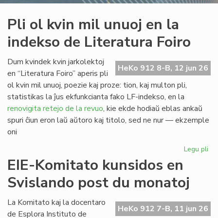
Pli ol kvin mil unuoj en la
indekso de Literatura Foiro
Dum kvindek kvin jarkolektoj
HeKo 912 8-B, 12 jun 26
en “Literatura Foiro” aperis pli
ol kvin mil unuoj, poezie kaj proze: tion, kaj multon pli,
statistikas la ĵus ekfunkcianta fako LF-indekso, en la
renovigita retejo de la revuo
, kie ekde hodiaŭ eblas ankaŭ
spuri ĉiun eron laŭ aŭtoro kaj titolo, sed ne nur — ekzemple
oni
Legu pli
pri
Pli
EIE-Komitato kunsidos en
ol
Svislando post du monatoj
kvi
mil
un
La Komitato kaj la docentaro
HeKo 912 7-B, 11 jun 26
en
de Esplora Instituto de