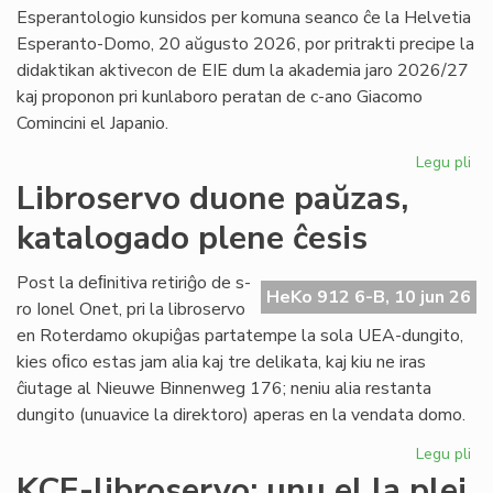
la
Esperantologio kunsidos per komuna seanco ĉe la Helvetia
in
Esperanto-Domo, 20 aŭgusto 2026, por pritrakti precipe la
de
didaktikan aktivecon de EIE dum la akademia jaro 2026/27
Lit
kaj proponon pri kunlaboro peratan de c-ano Giacomo
Foi
Comincini el Japanio.
Legu pli
pri
EIE
Libroservo duone paŭzas,
Ko
katalogado plene ĉesis
ku
en
Sv
Post la deﬁnitiva retiriĝo de s-
HeKo 912 6-B, 10 jun 26
po
ro Ionel Onet, pri la libroservo
du
en Roterdamo okupiĝas partatempe la sola UEA-dungito,
mo
kies oﬁco estas jam alia kaj tre delikata, kaj kiu ne iras
ĉiutage al Nieuwe Binnenweg 176; neniu alia restanta
dungito (unuavice la direktoro) aperas en la vendata domo.
Legu pli
pri
Lib
KCE-libroservo: unu el la plej