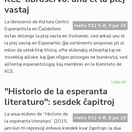
du
vastaj
pa
ka
pl
La libroservo de Kultura Centro
HeKo 912 5-B, 9 jun 26
ĉes
Esperantista en Ĉaŭdefono
estas delonge la plej vasta en Svislando, sed ankaŭ unu el
la plej vastaj en Esperantio: ĝia sortimento proponas pli ol
milon da selektitaj titoloj, ofte eldonaĵoj elĉerpitaj kaj ne
troveblaj aliloke; kaj ĝian riĉigon prizorgas ne burokratoj, sed
aŭtentaj esperantologoj, kiuj membras en la Komitato de
KCE.
Legu pli
pri
KC
"Historio de la esperanta
lib
literaturo": sesdek ĉapitroj
un
el
la
La unua eldono de “Historio de
HeKo 912 4-B, 8 jun 26
ple
la esperanta literaturo” (2015,
vas
jam kun tri represoj) enhavis kvindek kvar ĉapitrojn, la dua