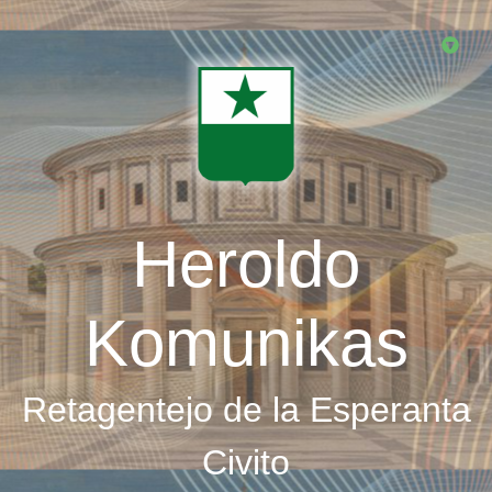
Skip
to
main
content
Heroldo
Komunikas
Retagentejo de la Esperanta
Civito