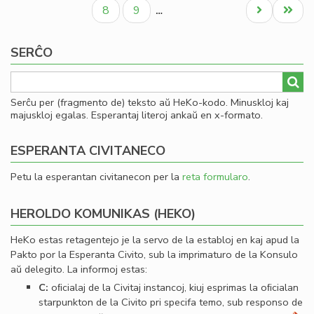
paĝo
paĝo
paĝo
al
Paĝo
Paĝo
Next
Last
8
9
…
Se
page
page
SERĈO
Serĉu per (fragmento de) teksto aŭ HeKo-kodo. Minuskloj kaj
majuskloj egalas. Esperantaj literoj ankaŭ en x-formato.
ESPERANTA CIVITANECO
Petu la esperantan civitanecon per la
reta formularo
.
HEROLDO KOMUNIKAS (HEKO)
HeKo estas retagentejo je la servo de la establoj en kaj apud la
Pakto por la Esperanta Civito, sub la imprimaturo de la Konsulo
aŭ delegito. La informoj estas:
C:
oﬁcialaj de la Civitaj instancoj, kiuj esprimas la oﬁcialan
starpunkton de la Civito pri specifa temo, sub responso de