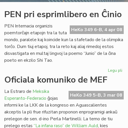
PEN pri esprimlibero en Ĉinio
PEN Internacia organizis
HeKo 349 6-B, 4 apr 08
poemtorĉajn etapojn tra la tuta
mondo, paralele kaj koincide kun la stafetado de la olimpika
torĉo. Dum tiuj etapoj, tra la reto kaj aliaj rimedoj estos
disvastigata en multaj lingvoj la poemo “Junio” de la ĉina
poeto en ekzilo Shi Tao.
Legu pli
pri
PE
Oficiala komuniko de MEF
pri
esp
La Estraro de
Meksika
en
HeKo 349 5-B, 3 mar 08
Esperanto-Federacio
ĝojas
Ĉin
informi ke la LKK de la kongreso en Aguascalientes
akceptis la pli frue rifuzitan proponon enprogramigi ankaŭ
prelegon de sen. d-ino Perla Martinelli. La temo de tiu
prelego estas
“La infana raso” de William Auld
, kies