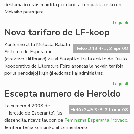
deklamado estis muntita per duobla kompakta disko en
Meksiko pasintjare.
Legu pli
pri
Ofi
Nova tarifaro de LF-koop
ko
de
Konforme al la Mutuala Rabata
ME
HeKo 349 4-B, 2 apr 08
Sistemo de Esperantio
(direktivo Hiltbrand) kaj al ĝia apliko tra la edikto de Dualo,
Kooperativo de Literatura Foiro anoncas la novajn tarifojn
por la periodaĵoj kiujn ĝi eldonas kaj administras.
Legu pli
pri
No
Escepta numero de Heroldo
tar
de
La numero 4:2008 de
LF-
HeKo 349 3-B, 31 mar 08
“Heroldo de Esperanto”, ĵus
ko
dissendita, ricevis laŭdon de
Feminisma Esperanta Movado
.
Jen ilia interna komuniko al la membraro: