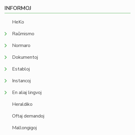
INFORMOJ
HeKo
Raŭmismo
Normaro
Dokumentoj
Establoj
Instancoj
En aliaj lingvoj
Heraldiko
Oftaj demandoj
Mallongigoj