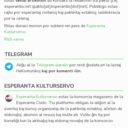
Eblas
sendi
artikolon
aŭ kontakti la redakcion tra
pakto
[ĉe]
esperantio
.
net
(pakto[at]esperantio[dot]net)
. Publikigo estas
rajto por esperantaj civitanoj kaj paktintaj establoj, laŭdiskrecia
por la ceteraj.
Eblas donaci monon por subteni nin pere de
Esperanta
Kulturservo
.
RSS-servo
TELEGRAM
Aliĝu al la
Telegram-kanalo
por resti ĝisdata pri la lastaj
HeKomunikoj
kaj por komenti ilin
.
ESPERANTA KULTURSERVO
Esperanta Kulturservo
estas la konsorcia magazeno de la
Esperanta Civito. Tiu platformo ebligas la aliĝon al la
eventoj kaj kursoj organizataj de la paktintaj establoj, aĉeton de
eldonaĵoj, abonon al revuoj kaj multe pli. Vizitu ĝin tuj por
konatiĝi kun la aktivaĵoj kaj eldonaj novaĵoj de la konsorcio.