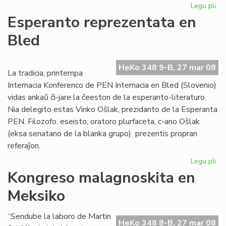
Legu pli
pri
Afr
Esperanto reprezentata en
Es
Bled
Ins
ofi
ag
HeKo 348 9-B, 27 mar 08
La tradicia, printempa
Internacia Konferenco de PEN Internacia en Bled (Slovenio)
vidas ankaŭ ĉi-jare la ĉeeston de la esperanto-literaturo.
Nia delegito estas Vinko Oŝlak, prezidanto de la Esperanta
PEN. Filozofo, eseisto, oratoro plurfaceta, c-ano Oŝlak
(eksa senatano de la blanka grupo) prezentis propran
referaĵon.
Legu pli
pri
Es
Kongreso malagnoskita en
re
Meksiko
en
Bl
“Sendube la laboro de Martin
HeKo 348 8-B, 27 mar 08