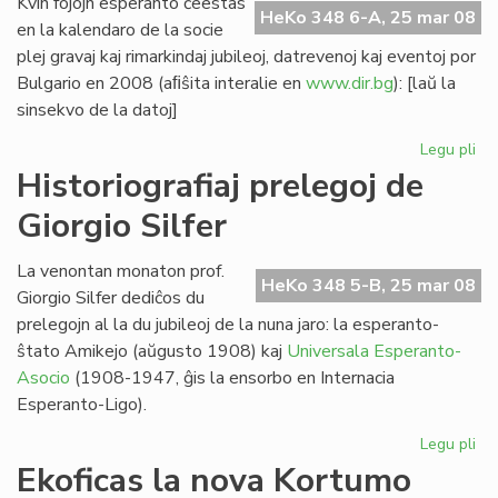
Kvin fojojn esperanto ĉeestas
HeKo 348 6-A, 25 mar 08
en la kalendaro de la socie
plej gravaj kaj rimarkindaj jubileoj, datrevenoj kaj eventoj por
Bulgario en 2008 (aﬁŝita interalie en
www.dir.bg
): [laŭ la
sinsekvo de la datoj]
Legu pli
pri
Kvi
Historiografiaj prelegoj de
ev
Giorgio Silfer
en
la
bu
La venontan monaton prof.
HeKo 348 5-B, 25 mar 08
ka
Giorgio Silfer dediĉos du
prelegojn al la du jubileoj de la nuna jaro: la esperanto-
ŝtato Amikejo (aŭgusto 1908) kaj
Universala Esperanto-
Asocio
(1908-1947, ĝis la ensorbo en Internacia
Esperanto-Ligo).
Legu pli
pri
His
Ekoficas la nova Kortumo
pre