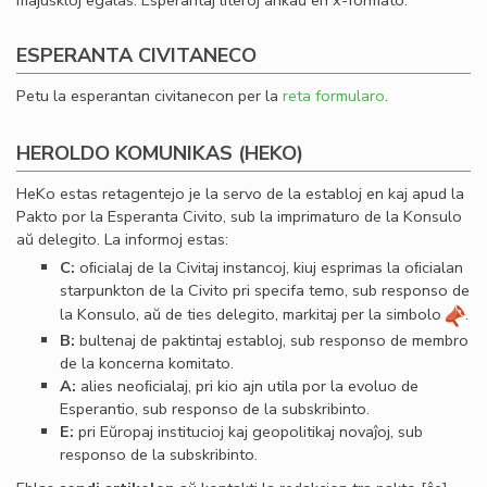
majuskloj egalas. Esperantaj literoj ankaŭ en x-formato.
ESPERANTA CIVITANECO
Petu la esperantan civitanecon per la
reta formularo
.
HEROLDO KOMUNIKAS (HEKO)
HeKo estas retagentejo je la servo de la establoj en kaj apud la
Pakto por la Esperanta Civito, sub la imprimaturo de la Konsulo
aŭ delegito. La informoj estas:
C:
oﬁcialaj de la Civitaj instancoj, kiuj esprimas la oﬁcialan
starpunkton de la Civito pri specifa temo, sub responso de
la Konsulo, aŭ de ties delegito, markitaj per la simbolo
.
B:
bultenaj de paktintaj establoj, sub responso de membro
de la koncerna komitato.
A:
alies neoﬁcialaj, pri kio ajn utila por la evoluo de
Esperantio, sub responso de la subskribinto.
E:
pri Eŭropaj institucioj kaj geopolitikaj novaĵoj, sub
responso de la subskribinto.