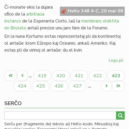
de
Ĉi-monate ekis la dujara
Gio
HeKo 348 4-C, 20 mar 08
oﬁco de la
arbitracia
Sil
instanco
de la Esperanta Civito, laŭ la
membraro elektita
en Bruselo
antaŭ precize unu jaro fare de la Forumo.
En la nuna Kortumo estas reprezentataj pli da kontinentoj
ol antaŭe: krom Eŭropo kaj Oceanio, ankaŭ Ameriko. Kaj
estas pli da virinoj ol antaŭe: du el kvin.
Legu pli
pri
Eko
Pagination
la
Unua
Antaŭa
Paĝo
Paĝo
Paĝo
Paĝo
Aktual
419
420
421
422
423
…
no
paĝo
paĝo
paĝo
Ko
Paĝo
Paĝo
Paĝo
Paĝo
Next
Last
424
425
426
427
…
page
page
SERĈO
Serĉu per (fragmento de) teksto aŭ HeKo-kodo. Minuskloj kaj