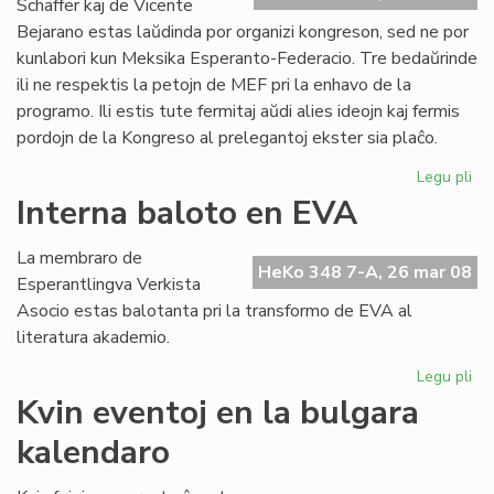
Schäffer kaj de Vicente
Bejarano estas laŭdinda por organizi kongreson, sed ne por
kunlabori kun Meksika Esperanto-Federacio. Tre bedaŭrinde
ili ne respektis la petojn de MEF pri la enhavo de la
programo. Ili estis tute fermitaj aŭdi alies ideojn kaj fermis
pordojn de la Kongreso al prelegantoj ekster sia plaĉo.
Legu pli
pri
Ko
Interna baloto en EVA
ma
en
La membraro de
Me
HeKo 348 7-A, 26 mar 08
Esperantlingva Verkista
Asocio estas balotanta pri la transformo de EVA al
literatura akademio.
Legu pli
pri
Int
Kvin eventoj en la bulgara
ba
kalendaro
en
EV