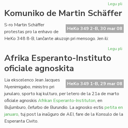
Legu pli
pri
Es
Komuniko de Martin Schäffer
nu
de
S-ro Martin Schäffer
He
HeKo 349 2-B, 30 mar 08
protestas pro la enhavo de
HeKo 348 8-B, lanĉante akuzojn pri mensogo. Jen ili:
Legu pli
pri
Ko
Afrika Esperanto-Instituto
de
oficiale agnoskita
Mar
Sc
Lia ekscelenco Jean Jacques
HeKo 349 1-B, 29 mar 08
Nyenimigabo, ministro pri
junularo, sporto kaj kulturo, per letero de la 21a de marto
oﬁciale agnoskis
Afrikan Esperanto-Instituton
, en
Buĵumburo, ĉefurbo de Burundio. La agnosko estis
petita en
januaro
, tuj post la inaŭguro de AEI, fare de la Konsulo de la
Esperanta Civito.