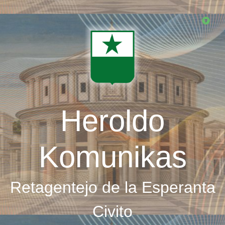
Skip
to
main
content
Heroldo
Komunikas
Retagentejo de la Esperanta
Civito