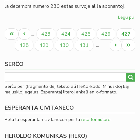
la decembra numero 230 estas survoje al la abonantoj.
Legu pli
pri
Lit
Pagination
Foi
Unua
Antaŭa
Paĝo
Paĝo
Paĝo
Paĝo
Aktual
423
424
425
426
427
…
23
paĝo
paĝo
paĝo
-
Paĝo
Paĝo
Paĝo
Paĝo
Next
Last
428
429
430
431
…
re
page
page
al
SERĈO
19
Serĉu per (fragmento de) teksto aŭ HeKo-kodo. Minuskloj kaj
majuskloj egalas. Esperantaj literoj ankaŭ en x-formato.
ESPERANTA CIVITANECO
Petu la esperantan civitanecon per la
reta formularo
.
HEROLDO KOMUNIKAS (HEKO)