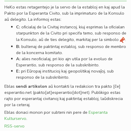
HeKo estas retagentejo je la servo de la establoj en kaj apud la
Pakto por la Esperanta Civito, sub la imprimaturo de la Konsulo
aŭ delegito. La informoj estas:
C:
oﬁcialaj de la Civitaj instancoj, kiuj esprimas la oﬁcialan
starpunkton de la Civito pri specifa temo, sub responso de
la Konsulo, aŭ de ties delegito, markitaj per la simbolo
.
B:
bultenaj de paktintaj establoj, sub responso de membro
de la koncerna komitato.
A:
alies neoﬁcialaj, pri kio ajn utila por la evoluo de
Esperantio, sub responso de la subskribinto.
E:
pri Eŭropaj institucioj kaj geopolitikaj novaĵoj, sub
responso de la subskribinto.
Eblas
sendi
artikolon
aŭ kontakti la redakcion tra
pakto
[ĉe]
esperantio
.
net
(pakto[at]esperantio[dot]net)
. Publikigo estas
rajto por esperantaj civitanoj kaj paktintaj establoj, laŭdiskrecia
por la ceteraj.
Eblas donaci monon por subteni nin pere de
Esperanta
Kulturservo
.
RSS-servo