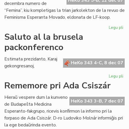
HeKo 343 5-B, 12 dec 07
decembra numero de
“Femina”, kiu kompletigas la trian jarkolekton de la revuo de
Feminisma Esperanta Movado, eldonata de LF-koop.
Legu pli
pri
Ko
Saluto al la brusela
la
packonferenco
tri
jar
de
Estimata prezidanto, Karaj
HeKo 343 4-C, 8 dec 07
"F
gekongresanoj,
Legu pli
pri
Sa
Rememore pri Ada Csiszár
al
la
Hieraŭ vespere dum la kunveno
br
HeKo 343 3-B, 7 dec 07
de Budapeŝta Medicina
pa
Esperanto-fakgrupo, ricevis konﬁrmon la informo pri la
forpaso de Ada Csiszár. D-ro Ludoviko Molnár informiĝis pri
la ege bedaŭrinda evento.