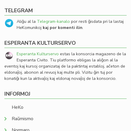
TELEGRAM
Aliĝu al la
Telegram-kanalo
por resti ĝisdata pri la lastaj
HeKomunikoj
kaj por komenti ilin
.
ESPERANTA KULTURSERVO
Esperanta Kulturservo
estas la konsorcia magazeno de la
Esperanta Civito. Tiu platformo ebligas la aliĝon al la
eventoj kaj kursoj organizataj de la paktintaj establoj, aĉeton de
eldonaĵoj, abonon al revuoj kaj multe pli. Vizitu ĝin tuj por
konatiĝi kun la aktivaĵoj kaj eldonaj novaĵoj de la konsorcio.
INFORMOJ
HeKo
Raŭmismo
Normaro