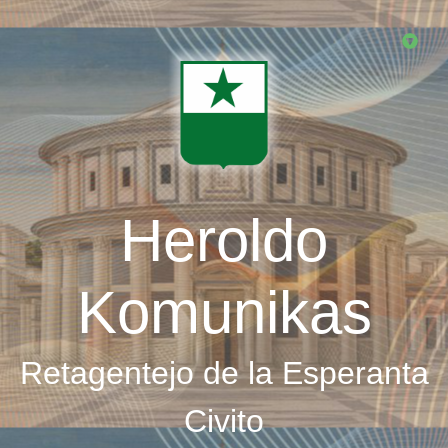
Skip
to
main
content
Heroldo
Komunikas
Retagentejo de la Esperanta
Civito