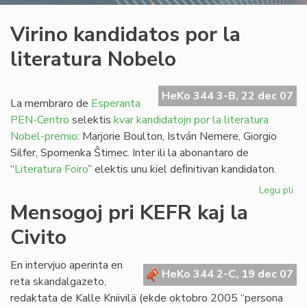
Virino kandidatos por la
literatura Nobelo
HeKo 344 3-B, 22 dec 07
La membraro de
Esperanta
PEN-Centro
selektis
kvar kandidatojn por la literatura
Nobel-premio
: Marjorie Boulton, István Nemere, Giorgio
Silfer, Spomenka Ŝtimec. Inter ili la abonantaro de
“
Literatura Foiro
” elektis unu kiel deﬁnitivan kandidaton.
Legu pli
pri
Vir
Mensogoj pri KEFR kaj la
ka
Civito
po
la
lit
En intervjuo aperinta en
HeKo 344 2-C, 19 dec 07
No
reta skandalgazeto,
redaktata de Kalle Kniivilä (ekde oktobro 2005 “persona