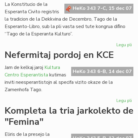
Bul
La Konstitucio de la
HeKo 343 7-C, 15 dec 07
Esperanta Civito registris
la tradicion de la Dekkvina de Decembro, Tago de la
Esperanto-Libro, sub la pli vasta sed tute kongrua diﬁno
“Tago de la Esperanta Kulturo”.
Legu pli
pri
Za
Nefermitaj pordoj en KCE
Ta
sal
Jam de kelkaj jaroj
Kultura
de
HeKo 343 6-B, 14 dec 07
Centro Esperantista
kutimas
la
inviti neesperantistojn al specifa vizito okaze de la
Ko
Zamenhofa Tago.
Legu pli
pri
Nef
Kompleta la tria jarkolekto de
por
"Femina"
en
KC
Eliris de la presejo la