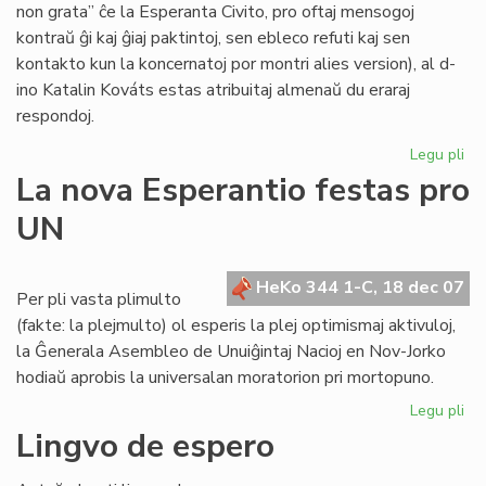
non grata” ĉe la Esperanta Civito, pro oftaj mensogoj
kontraŭ ĝi kaj ĝiaj paktintoj, sen ebleco refuti kaj sen
kontakto kun la koncernatoj por montri alies version), al d-
ino Katalin Kováts estas atribuitaj almenaŭ du eraraj
respondoj.
Legu pli
pri
Me
La nova Esperantio festas pro
pri
UN
KE
kaj
la
HeKo 344 1-C, 18 dec 07
Civ
Per pli vasta plimulto
(fakte: la plejmulto) ol esperis la plej optimismaj aktivuloj,
la Ĝenerala Asembleo de Unuiĝintaj Nacioj en Nov-Jorko
hodiaŭ aprobis la universalan moratorion pri mortopuno.
Legu pli
pri
La
Lingvo de espero
no
Es