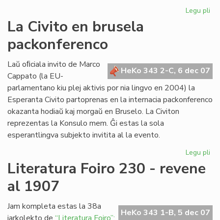
Legu pli
pri
Re
La Civito en brusela
pri
packonferenco
Ad
Csi
Laŭ oﬁciala invito de Marco
HeKo 343 2-C, 6 dec 07
Cappato (la EU-
parlamentano kiu plej aktivis por nia lingvo en 2004) la
Esperanta Civito partoprenas en la internacia packonferenco
okazanta hodiaŭ kaj morgaŭ en Bruselo. La Civiton
reprezentas la Konsulo mem. Ĝi estas la sola
esperantlingva subjekto invitita al la evento.
Legu pli
pri
La
Literatura Foiro 230 - revene
Civ
al 1907
en
br
pa
Jam kompleta estas la 38a
HeKo 343 1-B, 5 dec 07
jarkolekto de
“Literatura Foiro”: