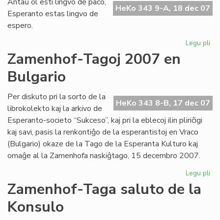
Antaŭ ol esti lingvo de paco,
fes
HeKo 343 9-A, 18 dec 07
Esperanto estas lingvo de
pr
espero.
UN
Legu pli
pri
Li
Zamenhof-Tagoj 2007 en
de
Bulgario
es
Per diskuto pri la sorto de la
HeKo 343 8-B, 17 dec 07
librokolekto kaj la arkivo de
Esperanto-societo “Sukceso”, kaj pri la eblecoj ilin pliriĉigi
kaj savi, pasis la renkontiĝo de la esperantistoj en Vraco
(Bulgario) okaze de la Tago de la Esperanta Kulturo kaj
omaĝe al la Zamenhofa naskiĝtago, 15 decembro 2007.
Legu pli
pri
Za
Zamenhof-Taga saluto de la
Ta
Konsulo
20
en