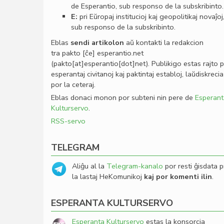
de Esperantio, sub responso de la subskribinto.
E:
pri Eŭropaj institucioj kaj geopolitikaj novaĵoj
sub responso de la subskribinto.
Eblas
sendi
artikolon
aŭ kontakti la redakcion
tra
pakto
[ĉe]
esperantio
.
net
(pakto[at]esperantio[dot]net)
. Publikigo estas rajto 
esperantaj civitanoj kaj paktintaj establoj, laŭdiskrecia
por la ceteraj.
Eblas donaci monon por subteni nin pere de
Esperant
Kulturservo
.
RSS-servo
TELEGRAM
Aliĝu al la
Telegram-kanalo
por resti ĝisdata p
la lastaj HeKomunikoj
kaj por komenti ilin
.
ESPERANTA KULTURSERVO
Esperanta Kulturservo
estas la konsorcia