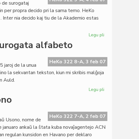
 de surogataj
in per propra decido pri la sama temo. HeKo
. Inter nia decido kaj tiu de la Akademio estas
Legu pli
pri
Lingva
urogata alfabeto
Komitato
pri
Fundamenta
HeKo 322 8-A, 3 feb 07
5 jaroj de la unua
interpreto
ino la sekvantan tekston, kiun mi skribis malĝoja
m Auld.
Legu pli
pri
Akademio
ono
de
Esperanto
pri
HeKo 322 7-A, 2 feb 07
raŭ Usono, nome de
surogata
e januaro ankaŭ la ŝtata kuba novaĵagentejo ACN
alfabeto
ian regulan kunsidon en Havano per deklaro