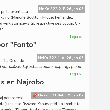
la
hebrea
HeKo 322 2-B 26 jan 07
pri la eventuala
anstataŭ
ta kvino (Marjorie Boulton, Miguel Fernández
esperanto
verkistoj ricevis tri, respektive ses voĉojn. Ĉi-
07.
Legu pli
pri
Esperanta
por "Fonto"
kandidato
por
la
HeKo 322 1-A, 26 jan 07
en “La Ondo de
Nobel-
 nur paŭzas, kaj estas studata reaperiga plano
.
premio
Legu pli
pri
El
s en Najrobo
Roterdamo
finofara
bato
HeKo 321 9-C, 25 jan 07
j personecoj,
por
ola ĵurnalisto Ryszard Kapuczinski. La kronikista
"Fonto"
 la verko “Ebono”, tradukita de c-ano Tomasz