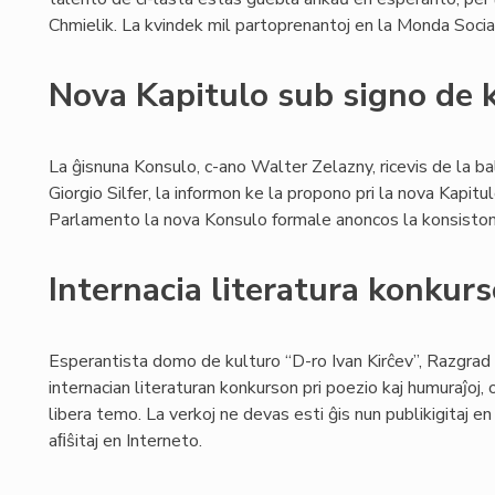
Chmielik. La kvindek mil partoprenantoj en la Monda Soc
Nova Kapitulo sub signo de 
La ĝisnuna Konsulo, c-ano Walter Zelazny, ricevis de la ba
Giorgio Silfer, la informon ke la propono pri la nova Kapitu
Parlamento la nova Konsulo formale anoncos la konsiston 
Internacia literatura konku
Esperantista domo de kulturo “D-ro Ivan Kirĉev”, Razgrad 
internacian literaturan konkurson pri poezio kaj humuraĵoj,
libera temo. La verkoj ne devas esti ĝis nun publikigitaj en 
aﬁŝitaj en Interneto.