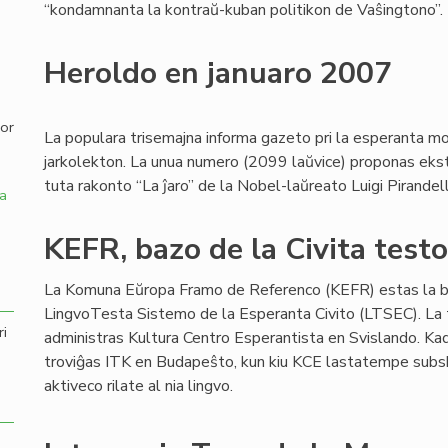
“kondamnanta la kontraŭ-kuban politikon de Vaŝingtono”.
,
Heroldo en januaro 2007
por
La populara trisemajna informa gazeto pri la esperanta mo
jarkolekton. La unua numero (2099 laŭvice) proponas ekster
tuta rakonto “La ĵaro” de la Nobel-laŭreato Luigi Pirandell
a
KEFR, bazo de la Civita test
La Komuna Eŭropa Framo de Referenco (KEFR) estas la b
LingvoTesta Sistemo de la Esperanta Civito (LTSEC). La
ri
administras Kultura Centro Esperantista en Svislando. Kad
troviĝas ITK en Budapeŝto, kun kiu KCE lastatempe subskr
aktiveco rilate al nia lingvo.