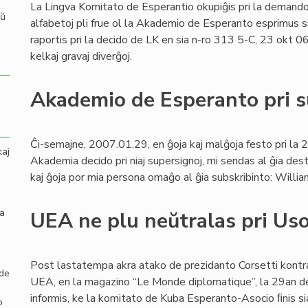
La Lingva Komitato de Esperantio okupiĝis pri la demando
aŭ
alfabetoj pli frue ol la Akademio de Esperanto esprimus s
raportis pri la decido de LK en sia n-ro 313 5-C, 23 okt 06
kelkaj gravaj diverĝoj.
Akademio de Esperanto pri s
Ĉi-semajne, 2007.01.29, en ĝoja kaj malĝoja festo pri la 2
kaj
Akademia decido pri niaj supersignoj, mi sendas al ĝia dest
kaj ĝoja por mia persona omaĝo al ĝia subskribinto: Willia
la
UEA ne plu neŭtralas pri Us
Post lastatempa akra atako de prezidanto Corsetti kont
 de
UEA, en la magazino “Le Monde diplomatique”, la 29an d
informis, ke la komitato de Kuba Esperanto-Asocio ﬁnis s
o