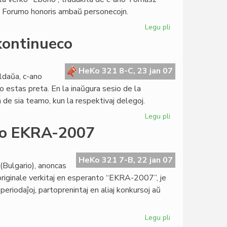
ia Forumo honoris ambaŭ personecojn.
Legu pli
pri
Monda
kontinueco
Socia
Forumo
fermiĝas
HeKo 321 8-C, 23 jan 07
ldaŭa, c-ano
en
lo estas preta. En la inaŭgura sesio de la
Najrobo
de sia teamo, kun la respektivaj delegoj.
Legu pli
pri
Nova
rso EKRA-2007
Kapitulo
sub
signo
HeKo 321 7-B, 22 jan 07
(Bulgario), anoncas
de
 originale verkitaj en esperanto “EKRA-2007”, je
kontinueco
periodaĵoj, partoprenintaj en aliaj konkursoj aŭ
Legu pli
pri