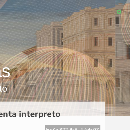
as
to
nta interpreto
HeKo 322 9-A, 4 feb 07