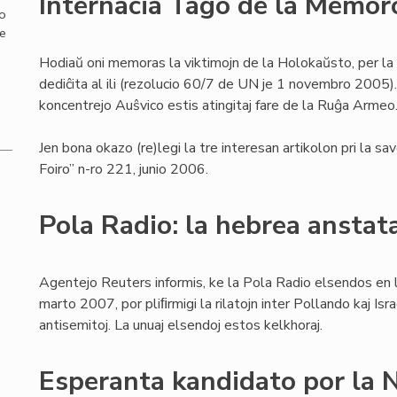
Internacia Tago de la Memor
mo
de
Hodiaŭ oni memoras la viktimojn de la Holokaŭsto, per la
dediĉita al ili (rezolucio 60/7 de UN je 1 novembro 2005).
koncentrejo Auŝvico estis atingitaj fare de la Ruĝa Armeo
Jen bona okazo (re)legi la tre interesan artikolon pri la s
Foiro” n-ro 221, junio 2006.
Pola Radio: la hebrea anstat
Agentejo Reuters informis, ke la Pola Radio elsendos en 
marto 2007, por pliﬁrmigi la rilatojn inter Pollando kaj Isra
antisemitoj. La unuaj elsendoj estos kelkhoraj.
Esperanta kandidato por la 