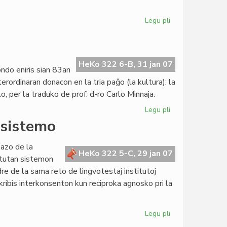
Legu pli
pri
UEA
ne
plu
neŭtralas
HeKo 322 6-B, 31 jan 07
ndo eniris sian 83an
pri
ordinaran donacon en la tria paĝo (la kultura): la
Usono
o, per la traduko de prof. d-ro Carlo Minnaja.
Legu pli
pri
Heroldo
osistemo
en
januaro
azo de la
2007
HeKo 322 5-C, 29 jan 07
 tutan sistemon
re de la sama reto de lingvotestaj institutoj
ibis interkonsenton kun reciproka agnosko pri la
Legu pli
pri
KEFR,