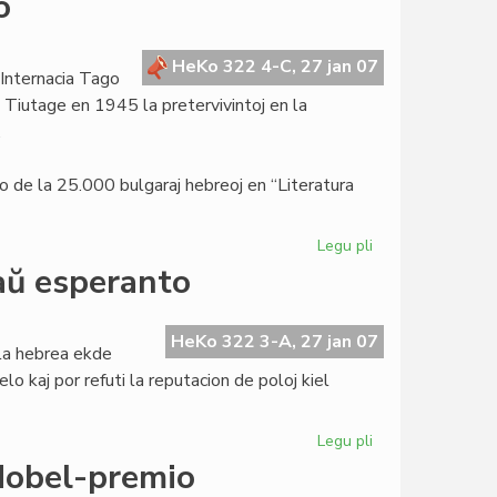
o
bazo
de
la
HeKo 322 4-C, 27 jan 07
 Internacia Tago
Civita
 Tiutage en 1945 la pretervivintoj en la
testosistemo
.
avo de la 25.000 bulgaraj hebreoj en “Literatura
Legu pli
pri
Internacia
aŭ esperanto
Tago
de
la
HeKo 322 3-A, 27 jan 07
la hebrea ekde
Memoro
elo kaj por refuti la reputacion de poloj kiel
Legu pli
pri
Pola
Nobel-premio
Radio: