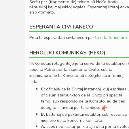
Serĉu per (fragmento de) teksto aŭ HeKo-kodo.
Minuskloj kaj majuskloj egalas. Esperantaj literoj ank
en x-formato.
ESPERANTA CIVITANECO
Petu la esperantan civitanecon per la
reta formularo
.
HEROLDO KOMUNIKAS (HEKO)
HeKo estas retagentejo je la servo de la establoj en 
apud la Pakto por la Esperanta Civito, sub la
imprimaturo de la Konsulo aŭ delegito. La informoj
estas:
C:
oﬁcialaj de la Civitaj instancoj, kiuj esprimas 
oﬁcialan starpunkton de la Civito pri specifa
temo, sub responso de la Konsulo, aŭ de ties
delegito, markitaj per la simbolo
.
B:
bultenaj de paktintaj establoj, sub responso
membro de la koncerna komitato.
A:
alies neoﬁcialaj, pri kio ajn utila por la evolu