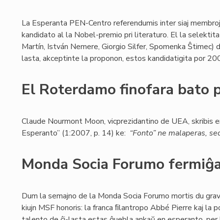
La Esperanta PEN-Centro referendumis inter siaj membroj 
kandidato al la Nobel-premio pri literaturo. El la selekti
Martín, István Nemere, Giorgio Silfer, Spomenka Ŝtimec) du 
lasta, akceptinte la proponon, estos kandidatigita por 20
El Roterdamo finofara bato 
Claude Nourmont Moon, vicprezidantino de UEA, skribis 
Esperanto” (1:2007, p. 14) ke:
“Fonto” ne malaperas, sed
Monda Socia Forumo fermiĝa
Dum la semajno de la Monda Socia Forumo mortis du grava
kiujn MSF honoris: la franca ﬁlantropo Abbé Pierre kaj la p
talento de ĉi-lasta estas ĝuebla ankaŭ en esperanto, per