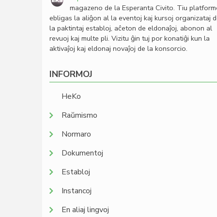
magazeno de la Esperanta Civito. Tiu platfor
ebligas la aliĝon al la eventoj kaj kursoj organizataj 
la paktintaj establoj, aĉeton de eldonaĵoj, abonon al
revuoj kaj multe pli. Vizitu ĝin tuj por konatiĝi kun la
aktivaĵoj kaj eldonaj novaĵoj de la konsorcio.
INFORMOJ
HeKo
Raŭmismo
Normaro
Dokumentoj
Establoj
Instancoj
En aliaj lingvoj