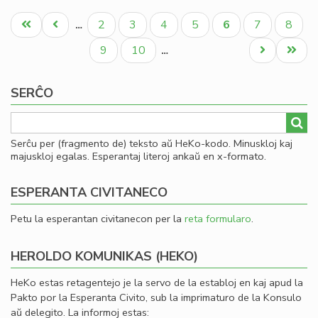
La
Pagination
fis
Unua
Antaŭa
Paĝo
Paĝo
Paĝo
Paĝo
Aktuala
Paĝo
Paĝo
2
3
4
5
6
7
8
…
mi
paĝo
paĝo
paĝo
la
Paĝo
Paĝo
Next
Last
9
10
…
fi
page
page
ekv
SERĈO
de
KC
Serĉu per (fragmento de) teksto aŭ HeKo-kodo. Minuskloj kaj
majuskloj egalas. Esperantaj literoj ankaŭ en x-formato.
ESPERANTA CIVITANECO
Petu la esperantan civitanecon per la
reta formularo
.
HEROLDO KOMUNIKAS (HEKO)
HeKo estas retagentejo je la servo de la establoj en kaj apud la
Pakto por la Esperanta Civito, sub la imprimaturo de la Konsulo
aŭ delegito. La informoj estas: