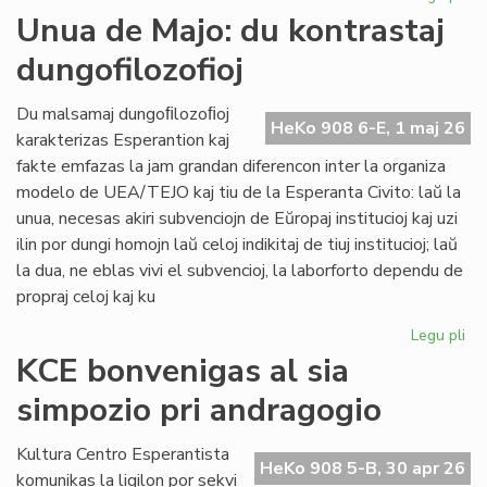
Int
Unua de Majo: du kontrastaj
re
dungofilozofioj
en
To
Du malsamaj dungoﬁlozoﬁoj
HeKo 908 6-E, 1 maj 26
karakterizas Esperantion kaj
fakte emfazas la jam grandan diferencon inter la organiza
modelo de UEA/TEJO kaj tiu de la Esperanta Civito: laŭ la
unua, necesas akiri subvenciojn de Eŭropaj institucioj kaj uzi
ilin por dungi homojn laŭ celoj indikitaj de tiuj institucioj; laŭ
la dua, ne eblas vivi el subvencioj, la laborforto dependu de
propraj celoj kaj ku
Legu pli
pri
Un
KCE bonvenigas al sia
de
simpozio pri andragogio
Maj
du
kon
Kultura Centro Esperantista
HeKo 908 5-B, 30 apr 26
dun
komunikas la ligilon por sekvi