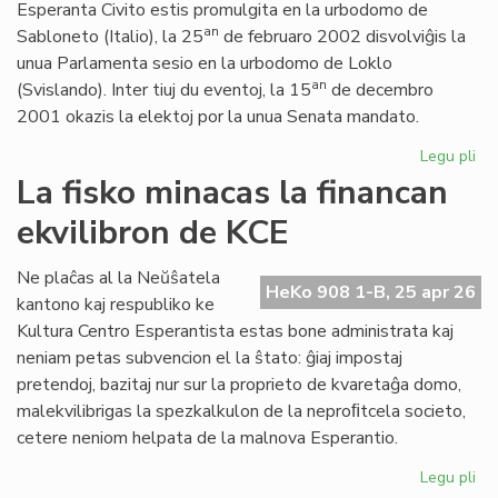
Esperanta Civito estis promulgita en la urbodomo de
an
Sabloneto (Italio), la 25
de februaro 2002 disvolviĝis la
unua Parlamenta sesio en la urbodomo de Loklo
an
(Svislando). Inter tiuj du eventoj, la 15
de decembro
2001 okazis la elektoj por la unua Senata mandato.
Legu pli
pri
Ar
La fisko minacas la financan
jub
ekvilibron de KCE
de
la
Es
Ne plaĉas al la Neŭŝatela
HeKo 908 1-B, 25 apr 26
Civ
kantono kaj respubliko ke
ini
Kultura Centro Esperantista estas bone administrata kaj
neniam petas subvencion el la ŝtato: ĝiaj impostaj
pretendoj, bazitaj nur sur la proprieto de kvaretaĝa domo,
malekvilibrigas la spezkalkulon de la neproﬁtcela societo,
cetere neniom helpata de la malnova Esperantio.
Legu pli
pri