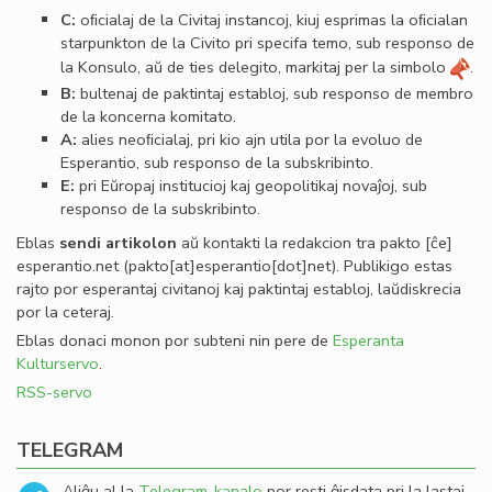
C:
oﬁcialaj de la Civitaj instancoj, kiuj esprimas la oﬁcialan
starpunkton de la Civito pri specifa temo, sub responso de
la Konsulo, aŭ de ties delegito, markitaj per la simbolo
.
B:
bultenaj de paktintaj establoj, sub responso de membro
de la koncerna komitato.
A:
alies neoﬁcialaj, pri kio ajn utila por la evoluo de
Esperantio, sub responso de la subskribinto.
E:
pri Eŭropaj institucioj kaj geopolitikaj novaĵoj, sub
responso de la subskribinto.
Eblas
sendi
artikolon
aŭ kontakti la redakcion tra
pakto
[ĉe]
esperantio
.
net
(pakto[at]esperantio[dot]net)
. Publikigo estas
rajto por esperantaj civitanoj kaj paktintaj establoj, laŭdiskrecia
por la ceteraj.
Eblas donaci monon por subteni nin pere de
Esperanta
Kulturservo
.
RSS-servo
TELEGRAM
Aliĝu al la
Telegram-kanalo
por resti ĝisdata pri la lastaj