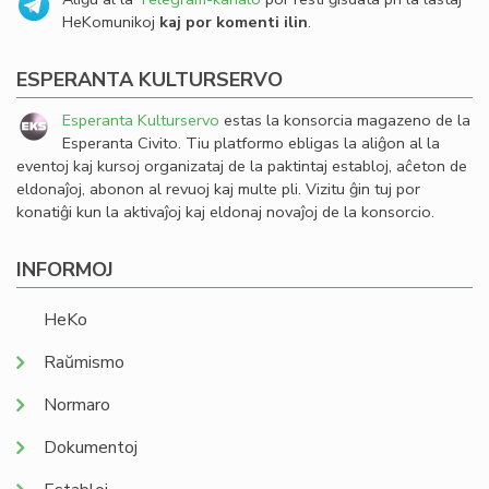
HeKomunikoj
kaj por komenti ilin
.
ESPERANTA KULTURSERVO
Esperanta Kulturservo
estas la konsorcia magazeno de la
Esperanta Civito. Tiu platformo ebligas la aliĝon al la
eventoj kaj kursoj organizataj de la paktintaj establoj, aĉeton de
eldonaĵoj, abonon al revuoj kaj multe pli. Vizitu ĝin tuj por
konatiĝi kun la aktivaĵoj kaj eldonaj novaĵoj de la konsorcio.
INFORMOJ
HeKo
Raŭmismo
Normaro
Dokumentoj