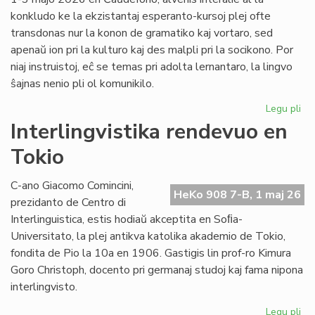
konkludo ke la ekzistantaj esperanto-kursoj plej ofte
transdonas nur la konon de gramatiko kaj vortaro, sed
apenaŭ ion pri la kulturo kaj des malpli pri la socikono. Por
niaj instruistoj, eĉ se temas pri adolta lernantaro, la lingvo
ŝajnas nenio pli ol komunikilo.
Legu pli
pri
Su
Interlingvistika rendevuo en
si
Tokio
pri
did
sti
C-ano Giacomo Comincini,
HeKo 908 7-B, 1 maj 26
al
prezidanto de Centro di
st
Interlinguistica, estis hodiaŭ akceptita en Soﬁa-
Universitato, la plej antikva katolika akademio de Tokio,
fondita de Pio la 10a en 1906. Gastigis lin prof-ro Kimura
Goro Christoph, docento pri germanaj studoj kaj fama nipona
interlingvisto.
Legu pli
pri