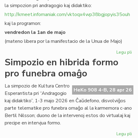
la simpozion pri andragogio kaj didaktiko:
http://kmeet.infomaniak.com/vktoqx4wp38bgjopyis35ouh
kaj la programon:
vendredon la 1an de majo
(mateno libera por la manifestacio de la Unua de Majo)
Legu pli
pri
KC
Simpozio en hibrida formo
bo
pro funebra omaĝo
al
sia
si
La simpozio de Kultura Centro
HeKo 908 4-B, 28 apr 26
pri
Esperantista pri “Andragogio
an
kaj didaktiko”, 1-3 majo 2026 en Ĉaŭdefono, disvolviĝos
parte telematike pro funebra omaĝo al la karmemora c-ano
Bertil Nilsson; duono de la intervenoj estos do virtualaj kaj
precipe en intervjua formo.
Legu pli
pri