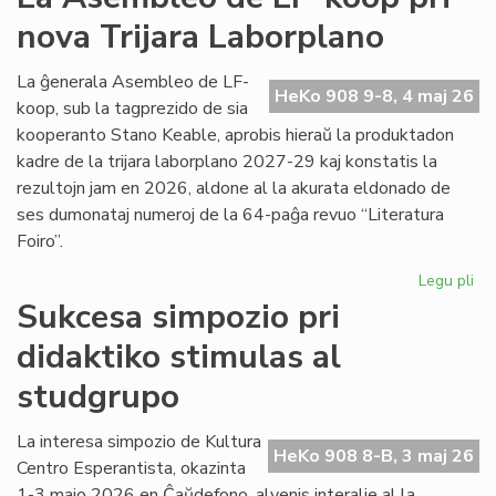
viz
nova Trijara Laborplano
om
al
De
La ĝenerala Asembleo de LF-
HeKo 908 9-8, 4 maj 26
Ku
koop, sub la tagprezido de sia
kooperanto Stano Keable, aprobis hieraŭ la produktadon
kadre de la trijara laborplano 2027-29 kaj konstatis la
rezultojn jam en 2026, aldone al la akurata eldonado de
ses dumonataj numeroj de la 64-paĝa revuo “Literatura
Foiro”.
Legu pli
pri
La
Sukcesa simpozio pri
As
didaktiko stimulas al
de
LF-
studgrupo
ko
pri
La interesa simpozio de Kultura
no
HeKo 908 8-B, 3 maj 26
Centro Esperantista, okazinta
Tri
La
1-3 majo 2026 en Ĉaŭdefono, alvenis interalie al la