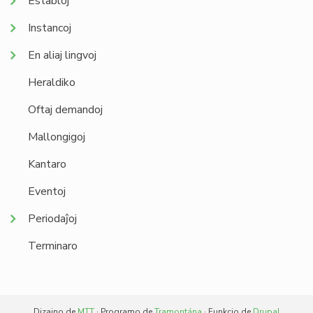
Establoj
Instancoj
En aliaj lingvoj
Heraldiko
Oftaj demandoj
Mallongigoj
Kantaro
Eventoj
Periodaĵoj
Terminaro
Dizajno de
MTT
· Programo de
Tramontána
· Funkcio de
Drupal