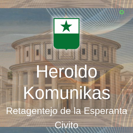
Skip
to
main
content
Heroldo
Komunikas
Retagentejo de la Esperanta
Civito