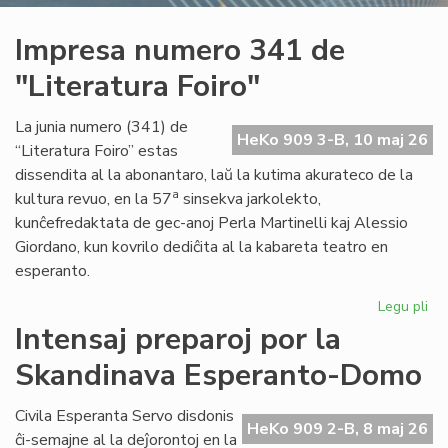
Impresa numero 341 de
"Literatura Foiro"
La junia numero (341) de
HeKo 909 3-B, 10 maj 26
“Literatura Foiro” estas
dissendita al la abonantaro, laŭ la kutima akurateco de la
a
kultura revuo, en la 57
sinsekva jarkolekto,
kunĉefredaktata de gec-anoj Perla Martinelli kaj Alessio
Giordano, kun kovrilo dediĉita al la kabareta teatro en
esperanto.
Legu pli
pri
Im
Intensaj preparoj por la
nu
Skandinava Esperanto-Domo
34
de
"Li
Civila Esperanta Servo disdonis
HeKo 909 2-B, 8 maj 26
Foi
ĉi-semajne al la deĵorontoj en la