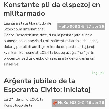
Si
Konstante pli da elspezoj en
en
militarmado
hib
fo
pr
Laŭ ĵusa statistika studo de
HeKo 908 3-E, 27 apr 26
fu
Stockholm International
om
Peace Research Institute, dum la pasinta jaro sur nia
planedo oni elspezis du mil naŭcent miliardojn da usonaj
dolaroj por aĉeti armilojn: rekordo de post multaj jaroj,
kvankam kompare al 2024 la kostoj altiĝis “nur” je tri
procentoj; sed la kresko okazas jam la dekunuan jaron
sinsekve.
Legu pli
pri
Ko
Arĝenta jubileo de la
pli
Esperanta Civito: iniciatoj
da
els
en
an
La 2
de junio 2001 la
HeKo 908 2-C, 26 apr 26
mi
Konstitucio de la