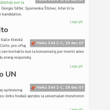
didatojn por la
Giorgio Silfer, Spomenka Ŝtimec. Inter ili la
an kandidaton.
Legu pli
pri
Virino
ito
kandidatos
por
Kalle Kniivilä
la
HeKo 344 2-C, 19 dec 07
vito, pro oftaj
literatura
aj sen kontakto kun la koncernatoj por montri alies
Nobelo
du eraraj respondoj.
Legu pli
pri
Mensogoj
ro UN
pri
KEFR
kaj
HeKo 344 1-C, 18 dec 07
lej optimismaj
la
ov-Jorko hodiaŭ aprobis la universalan moratorion
Civito
Legu pli
pri