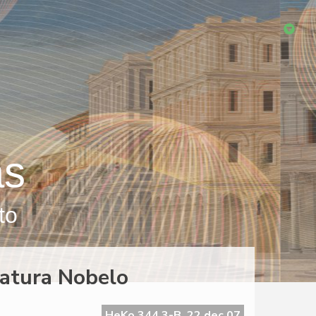
as
to
eratura Nobelo
HeKo 344 3-B, 22 dec 07