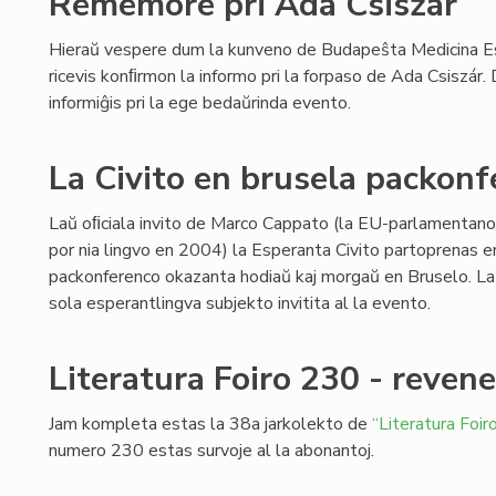
Rememore pri Ada Csiszár
Hieraŭ vespere dum la kunveno de Budapeŝta Medicina E
ricevis konﬁrmon la informo pri la forpaso de Ada Csiszár
informiĝis pri la ege bedaŭrinda evento.
La Civito en brusela packon
Laŭ oﬁciala invito de Marco Cappato (la EU-parlamentano k
por nia lingvo en 2004) la Esperanta Civito partoprenas en
packonferenco okazanta hodiaŭ kaj morgaŭ en Bruselo. La
sola esperantlingva subjekto invitita al la evento.
Literatura Foiro 230 - reven
Jam kompleta estas la 38a jarkolekto de
“Literatura Foiro
numero 230 estas survoje al la abonantoj.