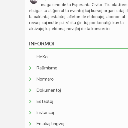
magazeno de la Esperanta Civito. Tiu platfor
ebligas la aliĝon al la eventoj kaj kursoj organizataj 
la paktintaj establoj, aĉeton de eldonaĵoj, abonon al
revuoj kaj multe pli. Vizitu ĝin tuj por konatiĝi kun la
aktivaĵoj kaj eldonaj novaĵoj de la konsorcio.
INFORMOJ
HeKo
Raŭmismo
Normaro
Dokumentoj
Establoj
Instancoj
En aliaj lingvoj