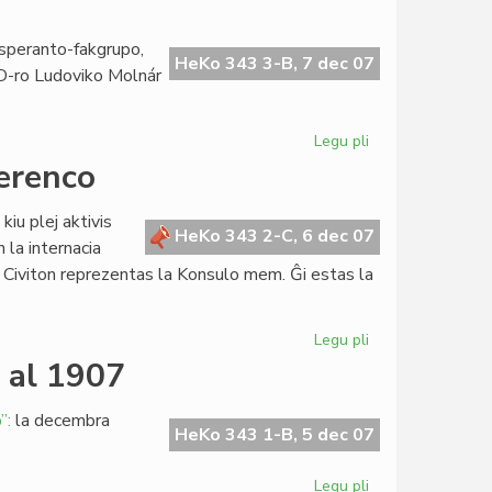
al
la
speranto-fakgrupo,
brusela
HeKo 343 3-B, 7 dec 07
. D-ro Ludoviko Molnár
packonferenco
Legu pli
pri
Rememore
ferenco
pri
Ada
iu plej aktivis
Csiszár
HeKo 343 2-C, 6 dec 07
 la internacia
 Civiton reprezentas la Konsulo mem. Ĝi estas la
Legu pli
pri
La
e al 1907
Civito
en
”:
la decembra
brusela
HeKo 343 1-B, 5 dec 07
packonferenco
Legu pli
pri