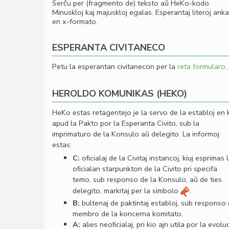
Serĉu per (fragmento de) teksto aŭ HeKo-kodo.
Minuskloj kaj majuskloj egalas. Esperantaj literoj ank
en x-formato.
ESPERANTA CIVITANECO
Petu la esperantan civitanecon per la
reta formularo
.
HEROLDO KOMUNIKAS (HEKO)
HeKo estas retagentejo je la servo de la establoj en 
apud la Pakto por la Esperanta Civito, sub la
imprimaturo de la Konsulo aŭ delegito. La informoj
estas:
C:
oﬁcialaj de la Civitaj instancoj, kiuj esprimas 
oﬁcialan starpunkton de la Civito pri specifa
temo, sub responso de la Konsulo, aŭ de ties
delegito, markitaj per la simbolo
.
B:
bultenaj de paktintaj establoj, sub responso
membro de la koncerna komitato.
A:
alies neoﬁcialaj, pri kio ajn utila por la evolu