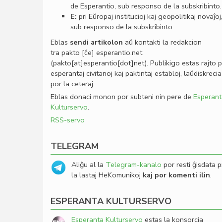
de Esperantio, sub responso de la subskribinto.
E:
pri Eŭropaj institucioj kaj geopolitikaj novaĵoj
sub responso de la subskribinto.
Eblas
sendi
artikolon
aŭ kontakti la redakcion
tra
pakto
[ĉe]
esperantio
.
net
(pakto[at]esperantio[dot]net)
. Publikigo estas rajto 
esperantaj civitanoj kaj paktintaj establoj, laŭdiskrecia
por la ceteraj.
Eblas donaci monon por subteni nin pere de
Esperant
Kulturservo
.
RSS-servo
TELEGRAM
Aliĝu al la
Telegram-kanalo
por resti ĝisdata p
la lastaj HeKomunikoj
kaj por komenti ilin
.
ESPERANTA KULTURSERVO
Esperanta Kulturservo
estas la konsorcia