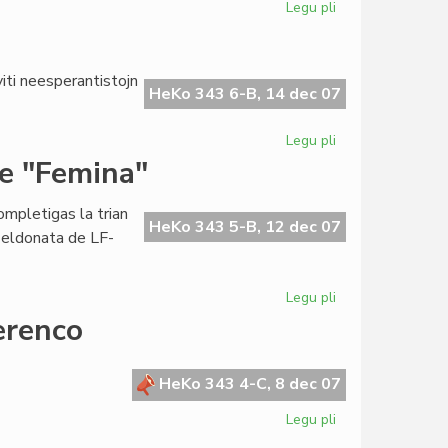
Legu pli
pri
Zamenhof-
Taga
saluto
iti neesperantistojn
de
HeKo 343 6-B, 14 dec 07
la
Konsulo
Legu pli
pri
Nefermitaj
de "Femina"
pordoj
en
ompletigas la trian
KCE
HeKo 343 5-B, 12 dec 07
 eldonata de LF-
Legu pli
pri
Kompleta
erenco
la
tria
jarkolekto
HeKo 343 4-C, 8 dec 07
de
Legu pli
pri
"Femina"
Saluto