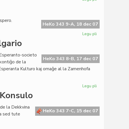
La
nova
Esperantio
spero.
festas
HeKo 343 9-A, 18 dec 07
pro
Legu pli
pri
UN
Lingvo
gario
de
espero
e Esperanto-societo
HeKo 343 8-B, 17 dec 07
enkontiĝo de la
 Esperanta Kulturo kaj omaĝe al la Zamenhofa
Legu pli
pri
Zamenhof-
 Konsulo
Tagoj
2007
n de la Dekkvina
en
HeKo 343 7-C, 15 dec 07
a sed tute
Bulgario