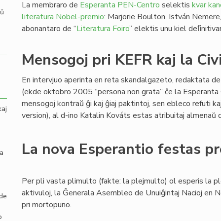
La membraro de
Esperanta PEN-Centro
selektis
kvar kan
aŭ
literatura Nobel-premio
: Marjorie Boulton, István Nemere, 
abonantaro de “
Literatura Foiro
” elektis unu kiel deﬁnitiv
Mensogoj pri KEFR kaj la Civ
En intervjuo aperinta en reta skandalgazeto, redaktata de 
(ekde oktobro 2005 “persona non grata” ĉe la Esperanta Ci
mensogoj kontraŭ ĝi kaj ĝiaj paktintoj, sen ebleco refuti k
kaj
version), al d-ino Katalin Kováts estas atribuitaj almenaŭ 
La nova Esperantio festas p
la
Per pli vasta plimulto (fakte: la plejmulto) ol esperis la p
aktivuloj, la Ĝenerala Asembleo de Unuiĝintaj Nacioj en N
 de
pri mortopuno.
o