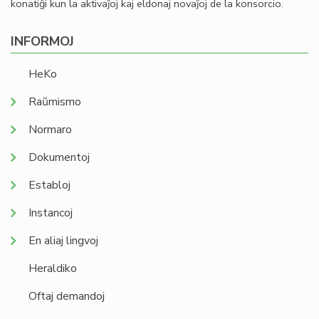
konatiĝi kun la aktivaĵoj kaj eldonaj novaĵoj de la konsorcio.
INFORMOJ
HeKo
Raŭmismo
Normaro
Dokumentoj
Establoj
Instancoj
En aliaj lingvoj
Heraldiko
Oftaj demandoj