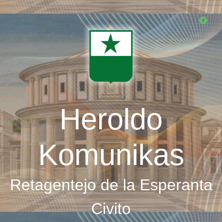
Skip
to
main
content
Heroldo
Komunikas
Retagentejo de la Esperanta
Civito