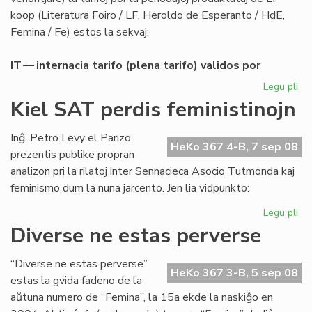
koop (Literatura Foiro / LF, Heroldo de Esperanto / HdE,
Femina / Fe) estos la sekvaj:
IT — internacia tarifo (plena tarifo) validos por
Legu pli
pri
Abo
Kiel SAT perdis feministinojn
de
LF-
Inĝ. Petro Levy el Parizo
ko
HeKo 367 4-B, 7 sep 08
prezentis publike propran
po
analizon pri la rilatoj inter Sennacieca Asocio Tutmonda kaj
20
feminismo dum la nuna jarcento. Jen lia vidpunkto:
Legu pli
pri
Kie
Diverse ne estas perverse
SA
per
“Diverse ne estas perverse”
fem
HeKo 367 3-B, 5 sep 08
estas la gvida fadeno de la
aŭtuna numero de “Femina”, la 15a ekde la naskiĝo en