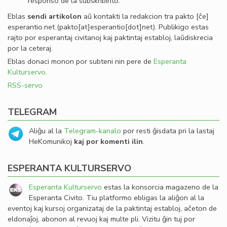
responso de la subskribinto.
Eblas
sendi
artikolon
aŭ kontakti la redakcion tra
pakto
[ĉe]
esperantio
.
net
(pakto[at]esperantio[dot]net)
. Publikigo estas
rajto por esperantaj civitanoj kaj paktintaj establoj, laŭdiskrecia
por la ceteraj.
Eblas donaci monon por subteni nin pere de
Esperanta
Kulturservo
.
RSS-servo
TELEGRAM
Aliĝu al la
Telegram-kanalo
por resti ĝisdata pri la lastaj
HeKomunikoj
kaj por komenti ilin
.
ESPERANTA KULTURSERVO
Esperanta Kulturservo
estas la konsorcia magazeno de la
Esperanta Civito. Tiu platformo ebligas la aliĝon al la
eventoj kaj kursoj organizataj de la paktintaj establoj, aĉeton de
eldonaĵoj, abonon al revuoj kaj multe pli. Vizitu ĝin tuj por