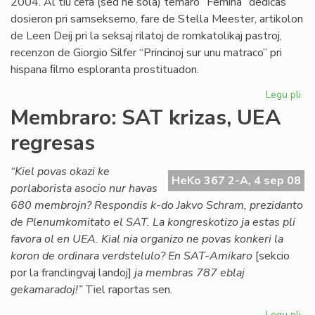
2004. Al tiu ĉefa (sed ne sola) temaro “Femina” dediĉas
dosieron pri samseksemo, fare de Stella Meester, artikolon
de Leen Deij pri la seksaj rilatoj de romkatolikaj pastroj,
recenzon de Giorgio Silfer “Princinoj sur unu matraco” pri
hispana ﬁlmo esploranta prostituadon.
Legu pli
pri
Di
Membraro: SAT krizas, UEA
ne
regresas
es
pe
“Kiel povas okazi ke
HeKo 367 2-A, 4 sep 08
porlaborista asocio nur havas
680 membrojn? Respondis k-do Jakvo Schram, prezidanto
de Plenumkomitato el SAT. La kongreskotizo ja estas pli
favora ol en UEA. Kial nia organizo ne povas konkeri la
koron de ordinara verdstelulo? En SAT-Amikaro
[sekcio
por la franclingvaj landoj]
ja membras 787 eblaj
gekamaradoj!”
Tiel raportas sen.
Legu pli
pri