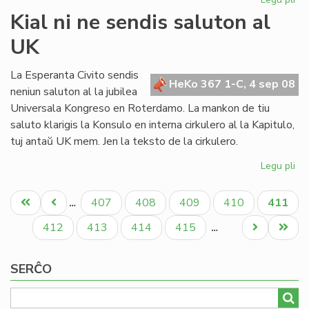
Me
Kial ni ne sendis saluton al
SA
UK
kri
UE
re
La Esperanta Civito sendis
HeKo 367 1-C, 4 sep 08
neniun saluton al la jubilea
Universala Kongreso en Roterdamo. La mankon de tiu
saluto klarigis la Konsulo en interna cirkulero al la Kapitulo,
tuj antaŭ UK mem. Jen la teksto de la cirkulero.
Legu pli
pri
Kia
Pagination
ni
Unua
Antaŭa
Paĝo
Paĝo
Paĝo
Paĝo
Aktual
407
408
409
410
411
…
ne
paĝo
paĝo
paĝo
se
Paĝo
Paĝo
Paĝo
Paĝo
Next
Last
412
413
414
415
…
sa
page
page
al
SERĈO
UK