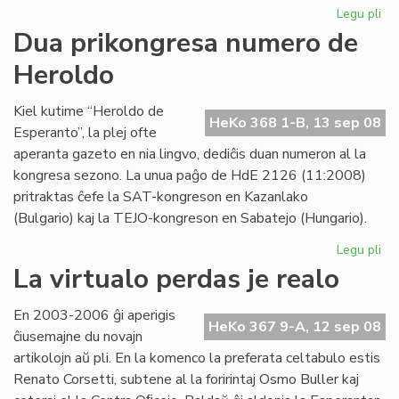
Legu pli
pri
"F
Dua prikongresa numero de
re
Heroldo
adj
al
LF-
Kiel kutime “Heroldo de
HeKo 368 1-B, 13 sep 08
ko
Esperanto”, la plej ofte
aperanta gazeto en nia lingvo, dediĉis duan numeron al la
kongresa sezono. La unua paĝo de HdE 2126 (11:2008)
pritraktas ĉefe la SAT-kongreson en Kazanlako
(Bulgario) kaj la TEJO-kongreson en Sabatejo (Hungario).
Legu pli
pri
Du
La virtualo perdas je realo
pr
nu
En 2003-2006 ĝi aperigis
de
HeKo 367 9-A, 12 sep 08
ĉiusemajne du novajn
He
artikolojn aŭ pli. En la komenco la preferata celtabulo estis
Renato Corsetti, subtene al la foririntaj Osmo Buller kaj