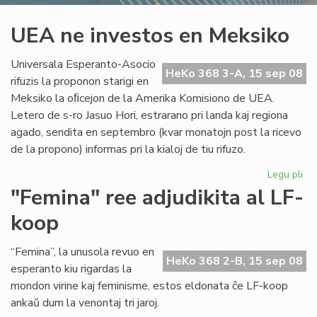
UEA ne investos en Meksiko
Universala Esperanto-Asocio
HeKo 368 3-A, 15 sep 08
rifuzis la proponon starigi en
Meksiko la oﬁcejon de la Amerika Komisiono de UEA.
Letero de s-ro Jasuo Hori, estrarano pri landa kaj regiona
agado, sendita en septembro (kvar monatojn post la ricevo
de la propono) informas pri la kialoj de tiu rifuzo.
Legu pli
pri
UE
"Femina" ree adjudikita al LF-
ne
koop
inv
en
Me
“Femina”, la unusola revuo en
HeKo 368 2-B, 15 sep 08
esperanto kiu rigardas la
mondon virine kaj feminisme, estos eldonata ĉe LF-koop
ankaŭ dum la venontaj tri jaroj.