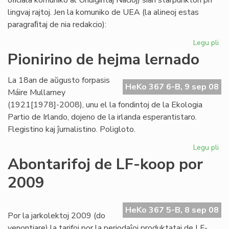
oﬁciala komuniko al Unuiĝintaj Nacioj) sian starpunkton pri
lingvaj rajtoj. Jen la komuniko de UEA (la alineoj estas
paragraﬁtaj de nia redakcio):
Legu pli
pri
UE
Pionirino de hejma lernado
pri
lin
La 18an de aŭgusto forpasis
raj
HeKo 367 6-B, 9 sep 08
Máire Mullarney
-
(1921[1978]-2008), unu el la fondintoj de la Ekologia
kri
Partio de Irlando, dojeno de la irlanda esperantistaro.
st
Flegistino kaj ĵurnalistino. Poligloto.
Legu pli
pri
Pio
Abontarifoj de LF-koop por
de
2009
he
le
HeKo 367 5-B, 8 sep 08
Por la jarkolektoj 2009 (do
venontjare) la tarifoj por la periodaĵoj produktataj de LF-