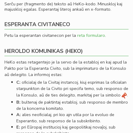
Serĉu per (fragmento de) teksto aŭ HeKo-kodo. Minuskloj kaj
majuskloj egalas. Esperantaj literoj ankaŭ en x-formato.
ESPERANTA CIVITANECO
Petu la esperantan civitanecon per la
reta formularo
.
HEROLDO KOMUNIKAS (HEKO)
HeKo estas retagentejo je la servo de la establoj en kaj apud la
Pakto por la Esperanta Civito, sub la imprimaturo de la Konsulo
aŭ delegito. La informoj estas:
C:
oﬁcialaj de la Civitaj instancoj, kiuj esprimas la oﬁcialan
starpunkton de la Civito pri specifa temo, sub responso de
la Konsulo, aŭ de ties delegito, markitaj per la simbolo
.
B:
bultenaj de paktintaj establoj, sub responso de membro
de la koncerna komitato.
A:
alies neoﬁcialaj, pri kio ajn utila por la evoluo de
Esperantio, sub responso de la subskribinto.
E:
pri Eŭropaj institucioj kaj geopolitikaj novaĵoj, sub