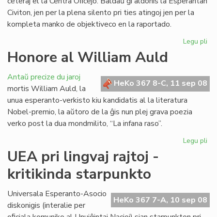
ceteraj el la Centra Oﬁcejo. Baldaŭ ĝi aldonis la Esperantan
Civiton, jen per la plena silento pri ties atingoj jen per la
kompleta manko de objektiveco en la raportado.
Legu pli
pri
La
Honore al William Auld
vir
pe
Antaŭ precize du jaroj
je
HeKo 367 8-C, 11 sep 08
mortis William Auld, la
rea
unua esperanto-verkisto kiu kandidatis al la literatura
Nobel-premio, la aŭtoro de la ĝis nun plej grava poezia
verko post la dua mondmilito, “La infana raso”.
Legu pli
pri
Ho
UEA pri lingvaj rajtoj -
al
kritikinda starpunkto
Wi
Au
Universala Esperanto-Asocio
HeKo 367 7-A, 10 sep 08
diskonigis (interalie per