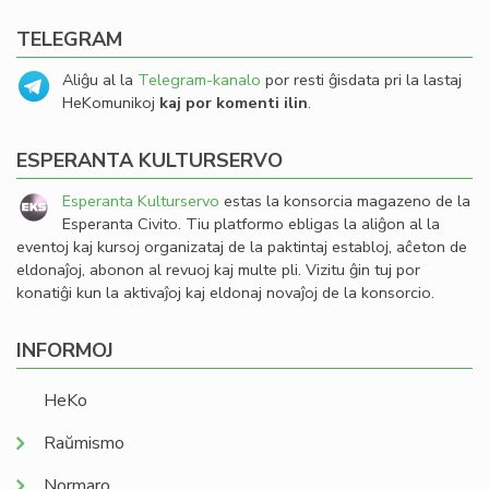
TELEGRAM
Aliĝu al la
Telegram-kanalo
por resti ĝisdata pri la lastaj
HeKomunikoj
kaj por komenti ilin
.
ESPERANTA KULTURSERVO
Esperanta Kulturservo
estas la konsorcia magazeno de la
Esperanta Civito. Tiu platformo ebligas la aliĝon al la
eventoj kaj kursoj organizataj de la paktintaj establoj, aĉeton de
eldonaĵoj, abonon al revuoj kaj multe pli. Vizitu ĝin tuj por
konatiĝi kun la aktivaĵoj kaj eldonaj novaĵoj de la konsorcio.
INFORMOJ
HeKo
Raŭmismo
Normaro