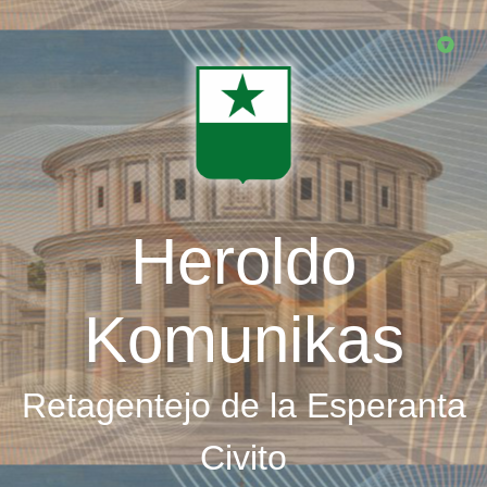
Skip
to
main
content
Heroldo
Komunikas
Retagentejo de la Esperanta
Civito