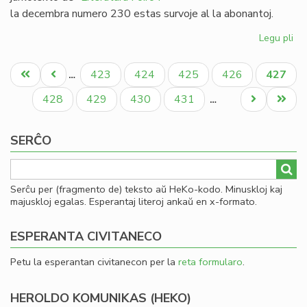
la decembra numero 230 estas survoje al la abonantoj.
Legu pli
pri
Lit
Pagination
Foi
Unua
Antaŭa
Paĝo
Paĝo
Paĝo
Paĝo
Aktual
423
424
425
426
427
…
23
paĝo
paĝo
paĝo
-
Paĝo
Paĝo
Paĝo
Paĝo
Next
Last
428
429
430
431
…
re
page
page
al
SERĈO
19
Serĉu per (fragmento de) teksto aŭ HeKo-kodo. Minuskloj kaj
majuskloj egalas. Esperantaj literoj ankaŭ en x-formato.
ESPERANTA CIVITANECO
Petu la esperantan civitanecon per la
reta formularo
.
HEROLDO KOMUNIKAS (HEKO)