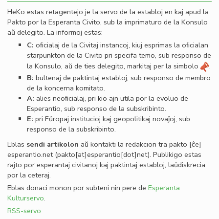
HeKo estas retagentejo je la servo de la establoj en kaj apud la
Pakto por la Esperanta Civito, sub la imprimaturo de la Konsulo
aŭ delegito. La informoj estas:
C:
oﬁcialaj de la Civitaj instancoj, kiuj esprimas la oﬁcialan
starpunkton de la Civito pri specifa temo, sub responso de
la Konsulo, aŭ de ties delegito, markitaj per la simbolo
.
B:
bultenaj de paktintaj establoj, sub responso de membro
de la koncerna komitato.
A:
alies neoﬁcialaj, pri kio ajn utila por la evoluo de
Esperantio, sub responso de la subskribinto.
E:
pri Eŭropaj institucioj kaj geopolitikaj novaĵoj, sub
responso de la subskribinto.
Eblas
sendi
artikolon
aŭ kontakti la redakcion tra
pakto
[ĉe]
esperantio
.
net
(pakto[at]esperantio[dot]net)
. Publikigo estas
rajto por esperantaj civitanoj kaj paktintaj establoj, laŭdiskrecia
por la ceteraj.
Eblas donaci monon por subteni nin pere de
Esperanta
Kulturservo
.
RSS-servo