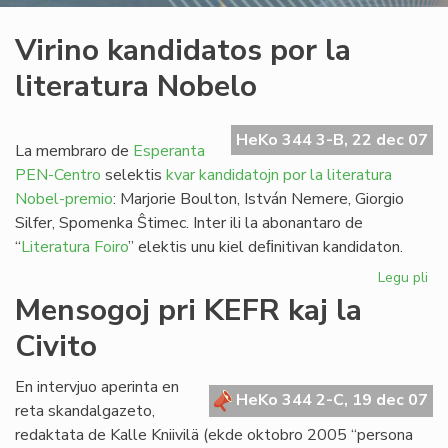
Virino kandidatos por la
literatura Nobelo
HeKo 344 3-B, 22 dec 07
La membraro de
Esperanta
PEN-Centro
selektis
kvar kandidatojn por la literatura
Nobel-premio
: Marjorie Boulton, István Nemere, Giorgio
Silfer, Spomenka Ŝtimec. Inter ili la abonantaro de
“
Literatura Foiro
” elektis unu kiel deﬁnitivan kandidaton.
Legu pli
pri
Vir
Mensogoj pri KEFR kaj la
ka
Civito
po
la
lit
En intervjuo aperinta en
HeKo 344 2-C, 19 dec 07
No
reta skandalgazeto,
redaktata de Kalle Kniivilä (ekde oktobro 2005 “persona