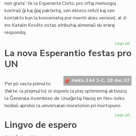
non grata” ĉe la Esperanta Civito, pro oftaj mensogoj
kontraŭ ĝi kaj ĝiaj paktintoj, sen ebleco refuti kaj sen
kontakto kun la koncernatoj por montri alies version), al d-
ino Katalin Kováts estas atribuitaj almenaŭ du eraraj
respondoj.
Legu pli
pri
Me
La nova Esperantio festas pro
pri
UN
KE
kaj
la
HeKo 344 1-C, 18 dec 07
Civ
Per pli vasta plimulto
(fakte: la plejmulto) ol esperis la plej optimismaj aktivuloj,
la Ĝenerala Asembleo de Unuiĝintaj Nacioj en Nov-Jorko
hodiaŭ aprobis la universalan moratorion pri mortopuno.
Legu pli
pri
La
Lingvo de espero
no
Es