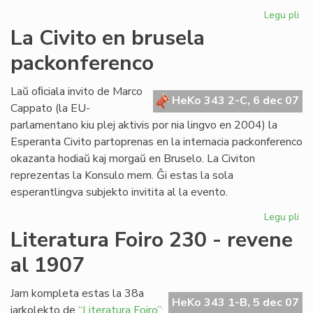
Legu pli
pri
Re
La Civito en brusela
pri
packonferenco
Ad
Csi
Laŭ oﬁciala invito de Marco
HeKo 343 2-C, 6 dec 07
Cappato (la EU-
parlamentano kiu plej aktivis por nia lingvo en 2004) la
Esperanta Civito partoprenas en la internacia packonferenco
okazanta hodiaŭ kaj morgaŭ en Bruselo. La Civiton
reprezentas la Konsulo mem. Ĝi estas la sola
esperantlingva subjekto invitita al la evento.
Legu pli
pri
La
Literatura Foiro 230 - revene
Civ
al 1907
en
br
pa
Jam kompleta estas la 38a
HeKo 343 1-B, 5 dec 07
jarkolekto de
“Literatura Foiro”: