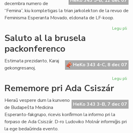
HeKo 343 5-B, 12 dec 07
decembra numero de
“Femina”, kiu kompletigas la trian jarkolekton de la revuo de
Feminisma Esperanta Movado, eldonata de LF-koop.
Legu pli
pri
Ko
Saluto al la brusela
la
packonferenco
tri
jar
de
Estimata prezidanto, Karaj
HeKo 343 4-C, 8 dec 07
"F
gekongresanoj,
Legu pli
pri
Sa
Rememore pri Ada Csiszár
al
la
Hieraŭ vespere dum la kunveno
br
HeKo 343 3-B, 7 dec 07
de Budapeŝta Medicina
pa
Esperanto-fakgrupo, ricevis konﬁrmon la informo pri la
forpaso de Ada Csiszár. D-ro Ludoviko Molnár informiĝis pri
la ege bedaŭrinda evento.