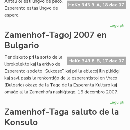
Antaŭ ol esti lingvo de paco,
fes
HeKo 343 9-A, 18 dec 07
Esperanto estas lingvo de
pr
espero.
UN
Legu pli
pri
Li
Zamenhof-Tagoj 2007 en
de
Bulgario
es
Per diskuto pri la sorto de la
HeKo 343 8-B, 17 dec 07
librokolekto kaj la arkivo de
Esperanto-societo “Sukceso”, kaj pri la eblecoj ilin pliriĉigi
kaj savi, pasis la renkontiĝo de la esperantistoj en Vraco
(Bulgario) okaze de la Tago de la Esperanta Kulturo kaj
omaĝe al la Zamenhofa naskiĝtago, 15 decembro 2007.
Legu pli
pri
Za
Zamenhof-Taga saluto de la
Ta
Konsulo
20
en