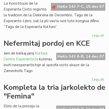
Bul
La Konstitucio de la
HeKo 343 7-C, 15 dec 07
Esperanta Civito registris
la tradicion de la Dekkvina de Decembro, Tago de la
Esperanto-Libro, sub la pli vasta sed tute kongrua diﬁno
“Tago de la Esperanta Kulturo”.
Legu pli
pri
Za
Nefermitaj pordoj en KCE
Ta
sal
Jam de kelkaj jaroj
Kultura
de
HeKo 343 6-B, 14 dec 07
Centro Esperantista
kutimas
la
inviti neesperantistojn al specifa vizito okaze de la
Ko
Zamenhofa Tago.
Legu pli
pri
Nef
Kompleta la tria jarkolekto de
por
"Femina"
en
KC
Eliris de la presejo la