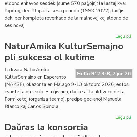
eldono enhavos sesdek (sume 570 paĝojn): la lastaj kvar
ĉapitroj, dediĉitaj al la sesa periodo (1993-2022), fariĝis
dek, per kompleta reverkado de la malnovaj kaj aldono de
ses novaj.
Legu pli
pri
"Hi
NaturAmika KulturSemajno
de
pli sukcesa ol kutime
la
es
lit
La kvara NaturAmika
HeKo 912 3-B, 7 jun 26
se
KulturSemajno en Esperanto
ĉap
(NAKSE), okazonta en Malago 9-13 oktobro 2026, estos
kvante la plej sukcesa ĝis nun, danke al la aktiveco de la
Formiketoj (organiza teamo), precipe gec-anoj Manuela
Blanco kaj Carlos Spinola.
Legu pli
pri
Na
Daŭras la konsorcia
Ku
pli