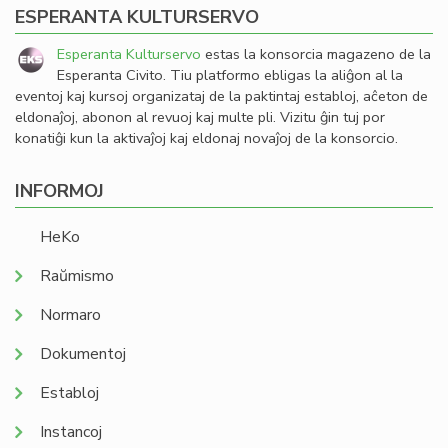
ESPERANTA KULTURSERVO
Esperanta Kulturservo
estas la konsorcia magazeno de la
Esperanta Civito. Tiu platformo ebligas la aliĝon al la
eventoj kaj kursoj organizataj de la paktintaj establoj, aĉeton de
eldonaĵoj, abonon al revuoj kaj multe pli. Vizitu ĝin tuj por
konatiĝi kun la aktivaĵoj kaj eldonaj novaĵoj de la konsorcio.
INFORMOJ
HeKo
Raŭmismo
Normaro
Dokumentoj
Establoj
Instancoj