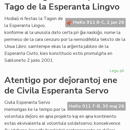
Tago de la Esperanta Lingvo
ret
po
Lit
Hodiaŭ ni festas la Tagon de
HeKo 911 8-C, 2 jun 26
Foi
la Esperanta Lingvo,
konforme al la unusola dato certa pri ĝia naskiĝo, nome la
permeso de la cara cenzuro por la nemodifebla teksto de la
Unua Libro; samtempe ekas la arĝenta jubileo de la
Esperanta Civito, kies konstitucio estis promulgita en
Sabloneto 2 junio 2001.
Legu pli
pri
Jub
Atentigo por deĵorantoj ene
ar
de Civila Esperanta Servo
la
ĉi-
jar
Civila Esperanta Servo
HeKo 911 7-B, 30 maj 26
Ta
memorigas ke la tempo por la
de
volontula deĵoro en ajna projekto kaj en ajna kontinento
la
estas ekvivalenta al volontula soldatservo; konsekvence
Es