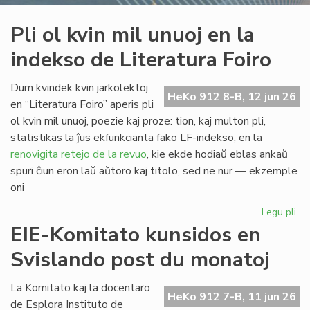
Pli ol kvin mil unuoj en la
indekso de Literatura Foiro
Dum kvindek kvin jarkolektoj
HeKo 912 8-B, 12 jun 26
en “Literatura Foiro” aperis pli
ol kvin mil unuoj, poezie kaj proze: tion, kaj multon pli,
statistikas la ĵus ekfunkcianta fako LF-indekso, en la
renovigita retejo de la revuo
, kie ekde hodiaŭ eblas ankaŭ
spuri ĉiun eron laŭ aŭtoro kaj titolo, sed ne nur — ekzemple
oni
Legu pli
pri
Pli
EIE-Komitato kunsidos en
ol
Svislando post du monatoj
kvi
mil
un
La Komitato kaj la docentaro
HeKo 912 7-B, 11 jun 26
en
de Esplora Instituto de