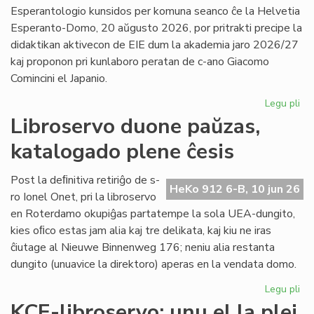
la
Esperantologio kunsidos per komuna seanco ĉe la Helvetia
in
Esperanto-Domo, 20 aŭgusto 2026, por pritrakti precipe la
de
didaktikan aktivecon de EIE dum la akademia jaro 2026/27
Lit
kaj proponon pri kunlaboro peratan de c-ano Giacomo
Foi
Comincini el Japanio.
Legu pli
pri
EIE
Libroservo duone paŭzas,
Ko
katalogado plene ĉesis
ku
en
Sv
Post la deﬁnitiva retiriĝo de s-
HeKo 912 6-B, 10 jun 26
po
ro Ionel Onet, pri la libroservo
du
en Roterdamo okupiĝas partatempe la sola UEA-dungito,
mo
kies oﬁco estas jam alia kaj tre delikata, kaj kiu ne iras
ĉiutage al Nieuwe Binnenweg 176; neniu alia restanta
dungito (unuavice la direktoro) aperas en la vendata domo.
Legu pli
pri
Lib
KCE-libroservo: unu el la plej