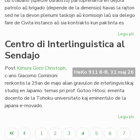
ĉiu stabano (specife buralisto) partoprenanta en deĵora
Li
patrolo aŭ brigado (depende de la dimensio) havas la rajton
sed ne la devon plenumi taskojn aŭ komisiojn laŭ sia delego
fare de Civita instanco aŭ sia kontrakto kun paktinta es
Legu pli
pri
At
Centro di Interlinguistica al
po
Sendajo
deĵ
en
de
Post
Kimura Goro Christoph
,
HeKo 911 8-B, 31 maj 26
Civ
c-ano Giacomo Comincini
Es
renkontis la 29an de majo alian gravulon de interlingvistikaj
Se
studoj en Japanio: temas pri prof. Gotoo Hitosi, emerita
docento de la Tohoku-universitato kaj eminentulo de la
japana e-movado.
Legu pli
pri
Ce
Pagination
di
Unua
Antaŭa
Paĝo
Paĝo
Paĝo
Aktuala
Paĝo
Paĝo
Paĝo
1
2
3
4
5
6
7
Int