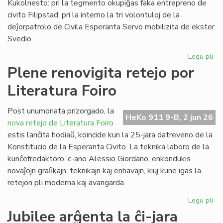
Kukolnesto: pri la tegmento okupiĝas faka entrepreno de
civito Filipstad, pri la interno la tri volontuloj de la
deĵorpatrolo de Civila Esperanta Servo mobilizita de ekster
Svedio.
Legu pli
pri
Eki
Plene renovigita retejo por
la
Literatura Foiro
re
de
la
Post unumonata prizorgado, la
HeKo 911 9-B, 2 jun 26
kon
nova retejo de Literatura Foiro
en
estis lanĉita hodiaŭ, koincide kun la 25-jara datreveno de la
Sv
Konstitucio de la Esperanta Civito. La teknika laboro de la
kunĉefredaktoro, c-ano Alessio Giordano, enkondukis
novaĵojn graﬁkajn, teknikajn kaj enhavajn, kiuj kune igas la
retejon pli moderna kaj avangarda.
Legu pli
pri
Pl
Jubilee arĝenta la ĉi-jara
ren