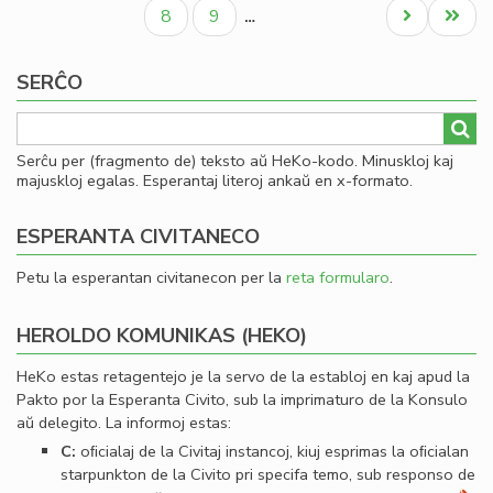
paĝo
paĝo
paĝo
al
Paĝo
Paĝo
Next
Last
8
9
…
Se
page
page
SERĈO
Serĉu per (fragmento de) teksto aŭ HeKo-kodo. Minuskloj kaj
majuskloj egalas. Esperantaj literoj ankaŭ en x-formato.
ESPERANTA CIVITANECO
Petu la esperantan civitanecon per la
reta formularo
.
HEROLDO KOMUNIKAS (HEKO)
HeKo estas retagentejo je la servo de la establoj en kaj apud la
Pakto por la Esperanta Civito, sub la imprimaturo de la Konsulo
aŭ delegito. La informoj estas:
C:
oﬁcialaj de la Civitaj instancoj, kiuj esprimas la oﬁcialan
starpunkton de la Civito pri specifa temo, sub responso de