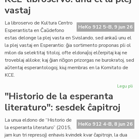
du
vastaj
pa
ka
pl
La libroservo de Kultura Centro
HeKo 912 5-B, 9 jun 26
ĉes
Esperantista en Ĉaŭdefono
estas delonge la plej vasta en Svislando, sed ankaŭ unu el
la plej vastaj en Esperantio: ĝia sortimento proponas pli ol
milon da selektitaj titoloj, ofte eldonaĵoj elĉerpitaj kaj ne
troveblaj aliloke; kaj ĝian riĉigon prizorgas ne burokratoj, sed
aŭtentaj esperantologoj, kiuj membras en la Komitato de
KCE.
Legu pli
pri
KC
"Historio de la esperanta
lib
literaturo": sesdek ĉapitroj
un
el
la
La unua eldono de “Historio de
HeKo 912 4-B, 8 jun 26
ple
la esperanta literaturo” (2015,
vas
jam kun tri represoj) enhavis kvindek kvar ĉapitrojn, la dua