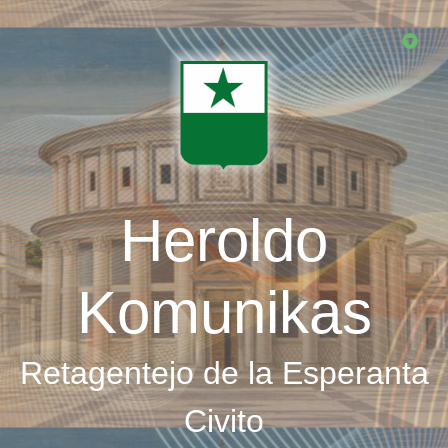
Skip
to
main
content
Heroldo
Komunikas
Retagentejo de la Esperanta
Civito