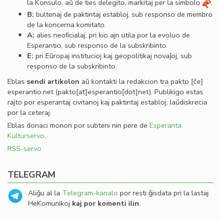
la Konsulo, aŭ de ties delegito, markitaj per la simbolo
.
B:
bultenaj de paktintaj establoj, sub responso de membro
de la koncerna komitato.
A:
alies neoﬁcialaj, pri kio ajn utila por la evoluo de
Esperantio, sub responso de la subskribinto.
E:
pri Eŭropaj institucioj kaj geopolitikaj novaĵoj, sub
responso de la subskribinto.
Eblas
sendi
artikolon
aŭ kontakti la redakcion tra
pakto
[ĉe]
esperantio
.
net
(pakto[at]esperantio[dot]net)
. Publikigo estas
rajto por esperantaj civitanoj kaj paktintaj establoj, laŭdiskrecia
por la ceteraj.
Eblas donaci monon por subteni nin pere de
Esperanta
Kulturservo
.
RSS-servo
TELEGRAM
Aliĝu al la
Telegram-kanalo
por resti ĝisdata pri la lastaj
HeKomunikoj
kaj por komenti ilin
.