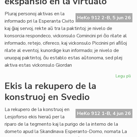
ekspansio en la virtualo
su
ol
Pluraj personoj aktivas en la
HeKo 912 2-B, 5 jun 26
ku
informado pri la Esperanta Civito
kaj ĝiaj servoj, rekte aŭ tra la paktintoj: je nivelo de
konsorcia respondeco, vickonsulo Comincini pri ĉio rilate al
informado, retejo, cifereco, kaj vickonsulo Piccinini pri aﬁŝoj
rilate al eventoj, kunordige kun informado; je nivelo de
unuopaj paktintoj, ĉiu establo estas aŭtonoma, sed plej
aktiva estas vickonsulo Giordan
Legu pli
pri
Da
Ekis la rekupero de la
la
konstruoj en Svedio
ko
ek
en
La rekupero de la konstruoj en
HeKo 912 1-B, 4 jun 26
la
Lesjoforso ekis hieraŭ per la
vir
riparo de la tegmento kaj la purigo de la interno de la
dometo apud la Skandinava Esperanto-Domo, nomata La