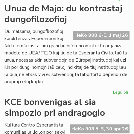
Int
Unua de Majo: du kontrastaj
re
dungofilozofioj
en
To
Du malsamaj dungoﬁlozoﬁoj
HeKo 908 6-E, 1 maj 26
karakterizas Esperantion kaj
fakte emfazas la jam grandan diferencon inter la organiza
modelo de UEA/TEJO kaj tiu de la Esperanta Civito: laŭ la
unua, necesas akiri subvenciojn de Eŭropaj institucioj kaj uzi
ilin por dungi homojn laŭ celoj indikitaj de tiuj institucioj; laŭ
la dua, ne eblas vivi el subvencioj, la laborforto dependu de
propraj celoj kaj ku
Legu pli
pri
Un
KCE bonvenigas al sia
de
simpozio pri andragogio
Maj
du
kon
Kultura Centro Esperantista
HeKo 908 5-B, 30 apr 26
dun
komunikas la ligilon por sekvi