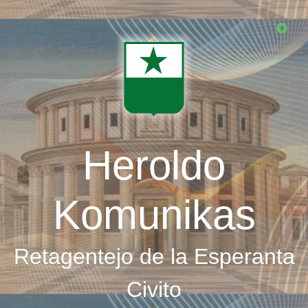
Skip
to
main
content
Heroldo
Komunikas
Retagentejo de la Esperanta
Civito