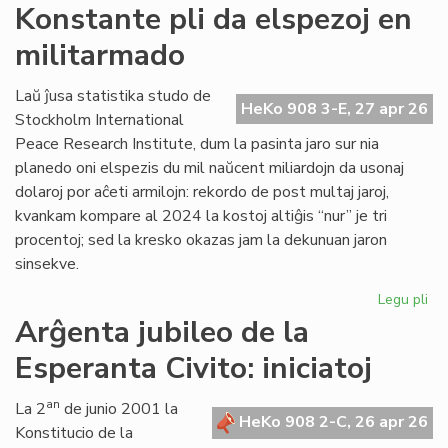
Si
Konstante pli da elspezoj en
en
militarmado
hib
fo
pr
Laŭ ĵusa statistika studo de
HeKo 908 3-E, 27 apr 26
fu
Stockholm International
om
Peace Research Institute, dum la pasinta jaro sur nia
planedo oni elspezis du mil naŭcent miliardojn da usonaj
dolaroj por aĉeti armilojn: rekordo de post multaj jaroj,
kvankam kompare al 2024 la kostoj altiĝis “nur” je tri
procentoj; sed la kresko okazas jam la dekunuan jaron
sinsekve.
Legu pli
pri
Ko
Arĝenta jubileo de la
pli
Esperanta Civito: iniciatoj
da
els
en
an
La 2
de junio 2001 la
HeKo 908 2-C, 26 apr 26
mi
Konstitucio de la