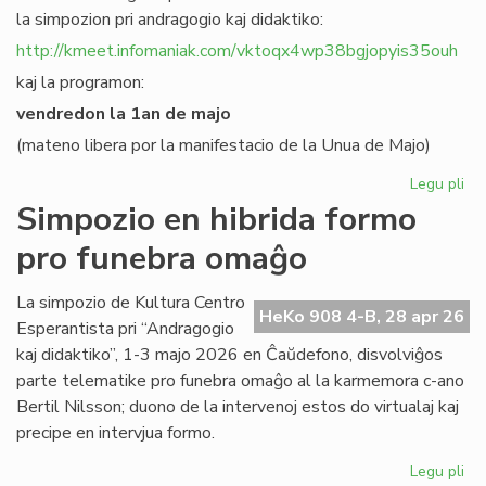
la simpozion pri andragogio kaj didaktiko:
http://kmeet.infomaniak.com/vktoqx4wp38bgjopyis35ouh
kaj la programon:
vendredon la 1an de majo
(mateno libera por la manifestacio de la Unua de Majo)
Legu pli
pri
KC
Simpozio en hibrida formo
bo
pro funebra omaĝo
al
sia
si
La simpozio de Kultura Centro
HeKo 908 4-B, 28 apr 26
pri
Esperantista pri “Andragogio
an
kaj didaktiko”, 1-3 majo 2026 en Ĉaŭdefono, disvolviĝos
parte telematike pro funebra omaĝo al la karmemora c-ano
Bertil Nilsson; duono de la intervenoj estos do virtualaj kaj
precipe en intervjua formo.
Legu pli
pri