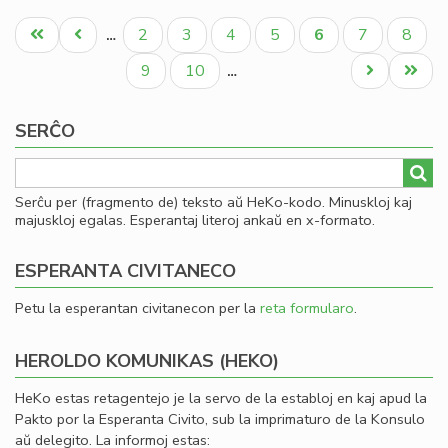
La
Pagination
fis
Unua
Antaŭa
Paĝo
Paĝo
Paĝo
Paĝo
Aktuala
Paĝo
Paĝo
2
3
4
5
6
7
8
…
mi
paĝo
paĝo
paĝo
la
Paĝo
Paĝo
Next
Last
9
10
…
fi
page
page
ekv
SERĈO
de
KC
Serĉu per (fragmento de) teksto aŭ HeKo-kodo. Minuskloj kaj
majuskloj egalas. Esperantaj literoj ankaŭ en x-formato.
ESPERANTA CIVITANECO
Petu la esperantan civitanecon per la
reta formularo
.
HEROLDO KOMUNIKAS (HEKO)
HeKo estas retagentejo je la servo de la establoj en kaj apud la
Pakto por la Esperanta Civito, sub la imprimaturo de la Konsulo
aŭ delegito. La informoj estas: