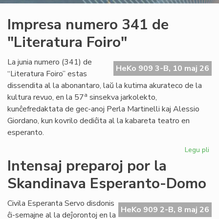
Impresa numero 341 de
"Literatura Foiro"
La junia numero (341) de
HeKo 909 3-B, 10 maj 26
“Literatura Foiro” estas
dissendita al la abonantaro, laŭ la kutima akurateco de la
a
kultura revuo, en la 57
sinsekva jarkolekto,
kunĉefredaktata de gec-anoj Perla Martinelli kaj Alessio
Giordano, kun kovrilo dediĉita al la kabareta teatro en
esperanto.
Legu pli
pri
Im
Intensaj preparoj por la
nu
Skandinava Esperanto-Domo
34
de
"Li
Civila Esperanta Servo disdonis
HeKo 909 2-B, 8 maj 26
Foi
ĉi-semajne al la deĵorontoj en la