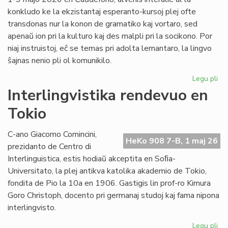
konkludo ke la ekzistantaj esperanto-kursoj plej ofte
transdonas nur la konon de gramatiko kaj vortaro, sed
apenaŭ ion pri la kulturo kaj des malpli pri la socikono. Por
niaj instruistoj, eĉ se temas pri adolta lernantaro, la lingvo
ŝajnas nenio pli ol komunikilo.
Legu pli
pri
Su
Interlingvistika rendevuo en
si
Tokio
pri
did
sti
C-ano Giacomo Comincini,
HeKo 908 7-B, 1 maj 26
al
prezidanto de Centro di
st
Interlinguistica, estis hodiaŭ akceptita en Soﬁa-
Universitato, la plej antikva katolika akademio de Tokio,
fondita de Pio la 10a en 1906. Gastigis lin prof-ro Kimura
Goro Christoph, docento pri germanaj studoj kaj fama nipona
interlingvisto.
Legu pli
pri