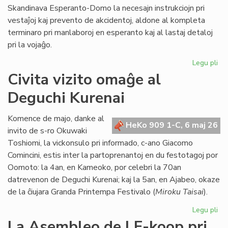
Skandinava Esperanto-Domo la necesajn instrukciojn pri
vestaĵoj kaj prevento de akcidentoj, aldone al kompleta
terminaro pri manlaboroj en esperanto kaj al lastaj detaloj
pri la vojaĝo.
Legu pli
pri
Int
Civita vizito omaĝe al
pre
Deguchi Kurenai
po
la
Sk
Komence de majo, danke al
HeKo 909 1-C, 6 maj 26
Es
invito de s-ro Okuwaki
Do
Toshiomi, la vickonsulo pri informado, c-ano Giacomo
Comincini, estis inter la partoprenantoj en du festotagoj por
Oomoto: la 4an, en Kameoko, por celebri la 70an
datrevenon de Deguchi Kurenai; kaj la 5an, en Ajabeo, okaze
de la ĉiujara Granda Printempa Festivalo (
Miroku Taisai
).
Legu pli
pri
Civ
La Asembleo de LF-koop pri