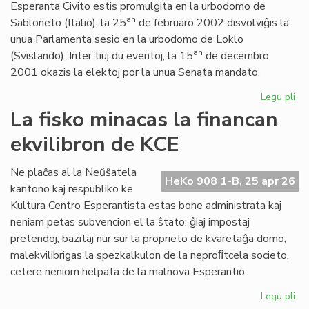
Esperanta Civito estis promulgita en la urbodomo de
an
Sabloneto (Italio), la 25
de februaro 2002 disvolviĝis la
unua Parlamenta sesio en la urbodomo de Loklo
an
(Svislando). Inter tiuj du eventoj, la 15
de decembro
2001 okazis la elektoj por la unua Senata mandato.
Legu pli
pri
Ar
La fisko minacas la financan
jub
ekvilibron de KCE
de
la
Es
Ne plaĉas al la Neŭŝatela
HeKo 908 1-B, 25 apr 26
Civ
kantono kaj respubliko ke
ini
Kultura Centro Esperantista estas bone administrata kaj
neniam petas subvencion el la ŝtato: ĝiaj impostaj
pretendoj, bazitaj nur sur la proprieto de kvaretaĝa domo,
malekvilibrigas la spezkalkulon de la neproﬁtcela societo,
cetere neniom helpata de la malnova Esperantio.
Legu pli
pri