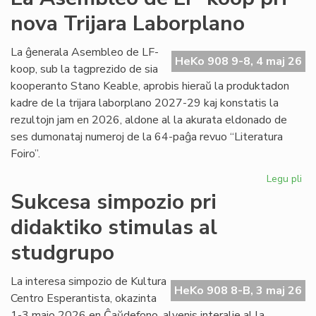
viz
nova Trijara Laborplano
om
al
De
La ĝenerala Asembleo de LF-
HeKo 908 9-8, 4 maj 26
Ku
koop, sub la tagprezido de sia
kooperanto Stano Keable, aprobis hieraŭ la produktadon
kadre de la trijara laborplano 2027-29 kaj konstatis la
rezultojn jam en 2026, aldone al la akurata eldonado de
ses dumonataj numeroj de la 64-paĝa revuo “Literatura
Foiro”.
Legu pli
pri
La
Sukcesa simpozio pri
As
didaktiko stimulas al
de
LF-
studgrupo
ko
pri
La interesa simpozio de Kultura
no
HeKo 908 8-B, 3 maj 26
Centro Esperantista, okazinta
Tri
La
1-3 majo 2026 en Ĉaŭdefono, alvenis interalie al la