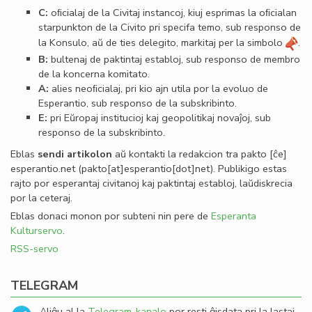
C:
oﬁcialaj de la Civitaj instancoj, kiuj esprimas la oﬁcialan
starpunkton de la Civito pri specifa temo, sub responso de
la Konsulo, aŭ de ties delegito, markitaj per la simbolo
.
B:
bultenaj de paktintaj establoj, sub responso de membro
de la koncerna komitato.
A:
alies neoﬁcialaj, pri kio ajn utila por la evoluo de
Esperantio, sub responso de la subskribinto.
E:
pri Eŭropaj institucioj kaj geopolitikaj novaĵoj, sub
responso de la subskribinto.
Eblas
sendi
artikolon
aŭ kontakti la redakcion tra
pakto
[ĉe]
esperantio
.
net
(pakto[at]esperantio[dot]net)
. Publikigo estas
rajto por esperantaj civitanoj kaj paktintaj establoj, laŭdiskrecia
por la ceteraj.
Eblas donaci monon por subteni nin pere de
Esperanta
Kulturservo
.
RSS-servo
TELEGRAM
Aliĝu al la
Telegram-kanalo
por resti ĝisdata pri la lastaj