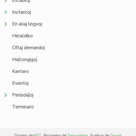
Establoj
Instancoj
En aliaj lingvoj
Heraldiko
Oftaj demandoj
Mallongigoj
Kantaro
Eventoj
Periodaĵoj
Terminaro
Dizajno de
MTT
· Programo de
Tramontána
· Funkcio de
Drupal