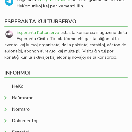
HeKomunikoj
kaj por komenti ilin
.
ESPERANTA KULTURSERVO
Esperanta Kulturservo
estas la konsorcia magazeno de la
Esperanta Civito. Tiu platformo ebligas la aliĝon al la
eventoj kaj kursoj organizataj de la paktintaj establoj, aĉeton de
eldonaĵoj, abonon al revuoj kaj multe pli. Vizitu ĝin tuj por
konatiĝi kun la aktivaĵoj kaj eldonaj novaĵoj de la konsorcio.
INFORMOJ
HeKo
Raŭmismo
Normaro
Dokumentoj