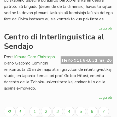
ĉiu stabano (specife buralisto) partoprenanta en deĵora
Li
patrolo aŭ brigado (depende de la dimensio) havas la rajton
sed ne la devon plenumi taskojn aŭ komisiojn laŭ sia delego
fare de Civita instanco aŭ sia kontrakto kun paktinta es
Legu pli
pri
At
Centro di Interlinguistica al
po
Sendajo
deĵ
en
de
Post
Kimura Goro Christoph
,
HeKo 911 8-B, 31 maj 26
Civ
c-ano Giacomo Comincini
Es
renkontis la 29an de majo alian gravulon de interlingvistikaj
Se
studoj en Japanio: temas pri prof. Gotoo Hitosi, emerita
docento de la Tohoku-universitato kaj eminentulo de la
japana e-movado.
Legu pli
pri
Ce
Pagination
di
Unua
Antaŭa
Paĝo
Paĝo
Paĝo
Aktuala
Paĝo
Paĝo
Paĝo
1
2
3
4
5
6
7
Int