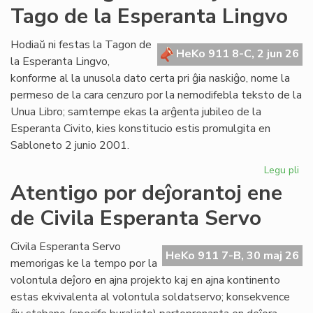
Tago de la Esperanta Lingvo
ret
po
Lit
Hodiaŭ ni festas la Tagon de
HeKo 911 8-C, 2 jun 26
Foi
la Esperanta Lingvo,
konforme al la unusola dato certa pri ĝia naskiĝo, nome la
permeso de la cara cenzuro por la nemodifebla teksto de la
Unua Libro; samtempe ekas la arĝenta jubileo de la
Esperanta Civito, kies konstitucio estis promulgita en
Sabloneto 2 junio 2001.
Legu pli
pri
Jub
Atentigo por deĵorantoj ene
ar
de Civila Esperanta Servo
la
ĉi-
jar
Civila Esperanta Servo
HeKo 911 7-B, 30 maj 26
Ta
memorigas ke la tempo por la
de
volontula deĵoro en ajna projekto kaj en ajna kontinento
la
estas ekvivalenta al volontula soldatservo; konsekvence
Es