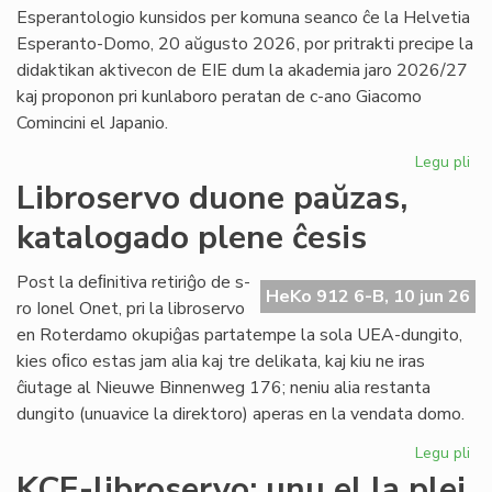
la
Esperantologio kunsidos per komuna seanco ĉe la Helvetia
in
Esperanto-Domo, 20 aŭgusto 2026, por pritrakti precipe la
de
didaktikan aktivecon de EIE dum la akademia jaro 2026/27
Lit
kaj proponon pri kunlaboro peratan de c-ano Giacomo
Foi
Comincini el Japanio.
Legu pli
pri
EIE
Libroservo duone paŭzas,
Ko
katalogado plene ĉesis
ku
en
Sv
Post la deﬁnitiva retiriĝo de s-
HeKo 912 6-B, 10 jun 26
po
ro Ionel Onet, pri la libroservo
du
en Roterdamo okupiĝas partatempe la sola UEA-dungito,
mo
kies oﬁco estas jam alia kaj tre delikata, kaj kiu ne iras
ĉiutage al Nieuwe Binnenweg 176; neniu alia restanta
dungito (unuavice la direktoro) aperas en la vendata domo.
Legu pli
pri
Lib
KCE-libroservo: unu el la plej