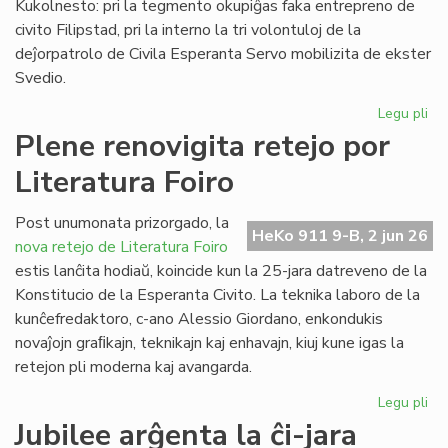
Kukolnesto: pri la tegmento okupiĝas faka entrepreno de
civito Filipstad, pri la interno la tri volontuloj de la
deĵorpatrolo de Civila Esperanta Servo mobilizita de ekster
Svedio.
Legu pli
pri
Eki
Plene renovigita retejo por
la
Literatura Foiro
re
de
la
Post unumonata prizorgado, la
HeKo 911 9-B, 2 jun 26
kon
nova retejo de Literatura Foiro
en
estis lanĉita hodiaŭ, koincide kun la 25-jara datreveno de la
Sv
Konstitucio de la Esperanta Civito. La teknika laboro de la
kunĉefredaktoro, c-ano Alessio Giordano, enkondukis
novaĵojn graﬁkajn, teknikajn kaj enhavajn, kiuj kune igas la
retejon pli moderna kaj avangarda.
Legu pli
pri
Pl
Jubilee arĝenta la ĉi-jara
ren