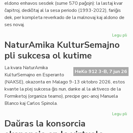
eldono enhavos sesdek (sume 570 paĝojn): la lastaj kvar
ĉapitroj, dediĉitaj al la sesa periodo (1993-2022), fariĝis
dek, per kompleta reverkado de la malnovaj kaj aldono de
ses novaj.
Legu pli
pri
"Hi
NaturAmika KulturSemajno
de
pli sukcesa ol kutime
la
es
lit
La kvara NaturAmika
HeKo 912 3-B, 7 jun 26
se
KulturSemajno en Esperanto
ĉap
(NAKSE), okazonta en Malago 9-13 oktobro 2026, estos
kvante la plej sukcesa ĝis nun, danke al la aktiveco de la
Formiketoj (organiza teamo), precipe gec-anoj Manuela
Blanco kaj Carlos Spinola.
Legu pli
pri
Na
Daŭras la konsorcia
Ku
pli