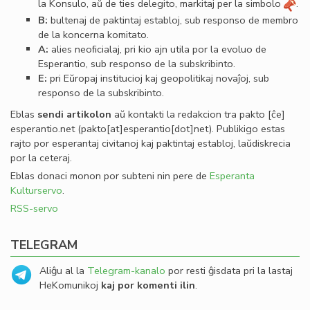
la Konsulo, aŭ de ties delegito, markitaj per la simbolo
.
B:
bultenaj de paktintaj establoj, sub responso de membro
de la koncerna komitato.
A:
alies neoﬁcialaj, pri kio ajn utila por la evoluo de
Esperantio, sub responso de la subskribinto.
E:
pri Eŭropaj institucioj kaj geopolitikaj novaĵoj, sub
responso de la subskribinto.
Eblas
sendi
artikolon
aŭ kontakti la redakcion tra
pakto
[ĉe]
esperantio
.
net
(pakto[at]esperantio[dot]net)
. Publikigo estas
rajto por esperantaj civitanoj kaj paktintaj establoj, laŭdiskrecia
por la ceteraj.
Eblas donaci monon por subteni nin pere de
Esperanta
Kulturservo
.
RSS-servo
TELEGRAM
Aliĝu al la
Telegram-kanalo
por resti ĝisdata pri la lastaj
HeKomunikoj
kaj por komenti ilin
.