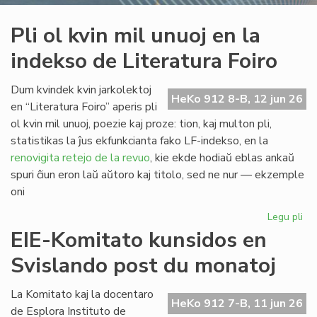
Pli ol kvin mil unuoj en la
indekso de Literatura Foiro
Dum kvindek kvin jarkolektoj
HeKo 912 8-B, 12 jun 26
en “Literatura Foiro” aperis pli
ol kvin mil unuoj, poezie kaj proze: tion, kaj multon pli,
statistikas la ĵus ekfunkcianta fako LF-indekso, en la
renovigita retejo de la revuo
, kie ekde hodiaŭ eblas ankaŭ
spuri ĉiun eron laŭ aŭtoro kaj titolo, sed ne nur — ekzemple
oni
Legu pli
pri
Pli
EIE-Komitato kunsidos en
ol
Svislando post du monatoj
kvi
mil
un
La Komitato kaj la docentaro
HeKo 912 7-B, 11 jun 26
en
de Esplora Instituto de