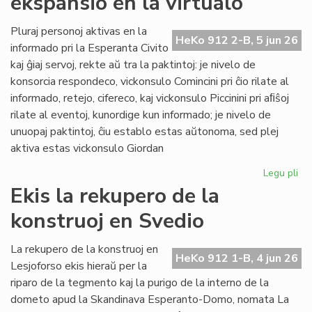
ekspansio en la virtualo
su
ol
Pluraj personoj aktivas en la
HeKo 912 2-B, 5 jun 26
ku
informado pri la Esperanta Civito
kaj ĝiaj servoj, rekte aŭ tra la paktintoj: je nivelo de
konsorcia respondeco, vickonsulo Comincini pri ĉio rilate al
informado, retejo, cifereco, kaj vickonsulo Piccinini pri aﬁŝoj
rilate al eventoj, kunordige kun informado; je nivelo de
unuopaj paktintoj, ĉiu establo estas aŭtonoma, sed plej
aktiva estas vickonsulo Giordan
Legu pli
pri
Da
Ekis la rekupero de la
la
konstruoj en Svedio
ko
ek
en
La rekupero de la konstruoj en
HeKo 912 1-B, 4 jun 26
la
Lesjoforso ekis hieraŭ per la
vir
riparo de la tegmento kaj la purigo de la interno de la
dometo apud la Skandinava Esperanto-Domo, nomata La