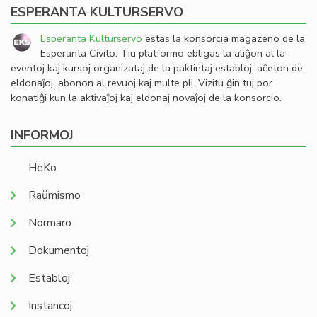
ESPERANTA KULTURSERVO
Esperanta Kulturservo
estas la konsorcia magazeno de la
Esperanta Civito. Tiu platformo ebligas la aliĝon al la
eventoj kaj kursoj organizataj de la paktintaj establoj, aĉeton de
eldonaĵoj, abonon al revuoj kaj multe pli. Vizitu ĝin tuj por
konatiĝi kun la aktivaĵoj kaj eldonaj novaĵoj de la konsorcio.
INFORMOJ
HeKo
Raŭmismo
Normaro
Dokumentoj
Establoj
Instancoj