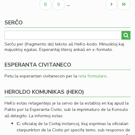
paĝo
paĝo
paĝo
al
Paĝo
Paĝo
Next
Last
8
9
…
Se
page
page
SERĈO
Serĉu per (fragmento de) teksto aŭ HeKo-kodo. Minuskloj kaj
majuskloj egalas. Esperantaj literoj ankaŭ en x-formato.
ESPERANTA CIVITANECO
Petu la esperantan civitanecon per la
reta formularo
.
HEROLDO KOMUNIKAS (HEKO)
HeKo estas retagentejo je la servo de la establoj en kaj apud la
Pakto por la Esperanta Civito, sub la imprimaturo de la Konsulo
aŭ delegito. La informoj estas:
C:
oﬁcialaj de la Civitaj instancoj, kiuj esprimas la oﬁcialan
starpunkton de la Civito pri specifa temo, sub responso de