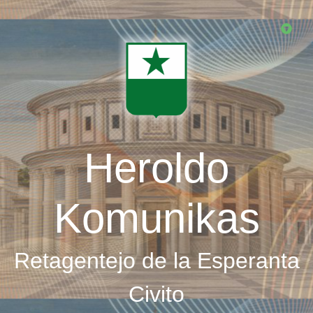
Skip
to
main
content
Heroldo
Komunikas
Retagentejo de la Esperanta
Civito