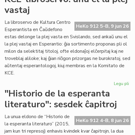
du
vastaj
pa
ka
pl
La libroservo de Kultura Centro
HeKo 912 5-B, 9 jun 26
ĉes
Esperantista en Ĉaŭdefono
estas delonge la plej vasta en Svislando, sed ankaŭ unu el
la plej vastaj en Esperantio: ĝia sortimento proponas pli ol
milon da selektitaj titoloj, ofte eldonaĵoj elĉerpitaj kaj ne
troveblaj aliloke; kaj ĝian riĉigon prizorgas ne burokratoj, sed
aŭtentaj esperantologoj, kiuj membras en la Komitato de
KCE.
Legu pli
pri
KC
"Historio de la esperanta
lib
literaturo": sesdek ĉapitroj
un
el
la
La unua eldono de “Historio de
HeKo 912 4-B, 8 jun 26
ple
la esperanta literaturo” (2015,
vas
jam kun tri represoj) enhavis kvindek kvar ĉapitrojn, la dua