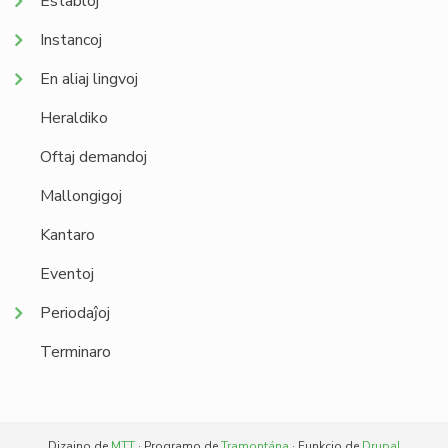
Establoj
Instancoj
En aliaj lingvoj
Heraldiko
Oftaj demandoj
Mallongigoj
Kantaro
Eventoj
Periodaĵoj
Terminaro
Dizajno de
MTT
· Programo de
Tramontána
· Funkcio de
Drupal