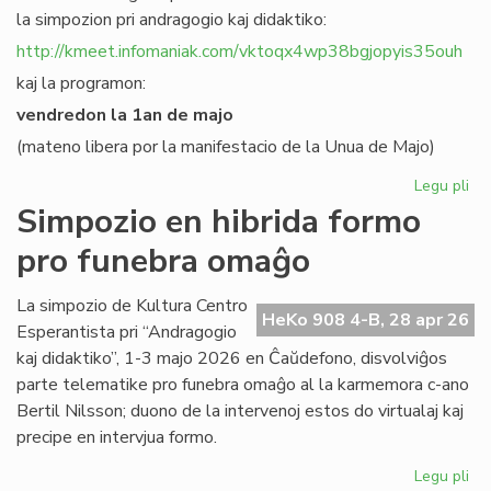
la simpozion pri andragogio kaj didaktiko:
http://kmeet.infomaniak.com/vktoqx4wp38bgjopyis35ouh
kaj la programon:
vendredon la 1an de majo
(mateno libera por la manifestacio de la Unua de Majo)
Legu pli
pri
KC
Simpozio en hibrida formo
bo
pro funebra omaĝo
al
sia
si
La simpozio de Kultura Centro
HeKo 908 4-B, 28 apr 26
pri
Esperantista pri “Andragogio
an
kaj didaktiko”, 1-3 majo 2026 en Ĉaŭdefono, disvolviĝos
parte telematike pro funebra omaĝo al la karmemora c-ano
Bertil Nilsson; duono de la intervenoj estos do virtualaj kaj
precipe en intervjua formo.
Legu pli
pri