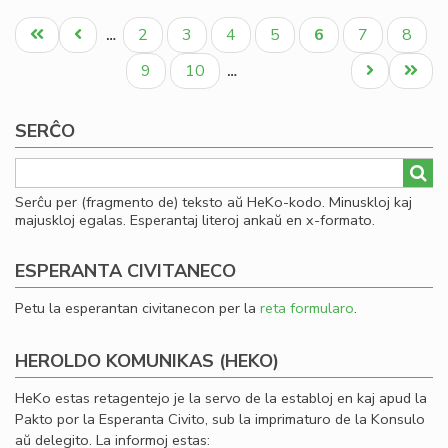
La
Pagination
fis
Unua
Antaŭa
Paĝo
Paĝo
Paĝo
Paĝo
Aktuala
Paĝo
Paĝo
2
3
4
5
6
7
8
…
mi
paĝo
paĝo
paĝo
la
Paĝo
Paĝo
Next
Last
9
10
…
fi
page
page
ekv
SERĈO
de
KC
Serĉu per (fragmento de) teksto aŭ HeKo-kodo. Minuskloj kaj
majuskloj egalas. Esperantaj literoj ankaŭ en x-formato.
ESPERANTA CIVITANECO
Petu la esperantan civitanecon per la
reta formularo
.
HEROLDO KOMUNIKAS (HEKO)
HeKo estas retagentejo je la servo de la establoj en kaj apud la
Pakto por la Esperanta Civito, sub la imprimaturo de la Konsulo
aŭ delegito. La informoj estas: