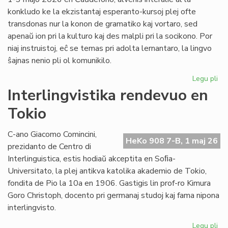
konkludo ke la ekzistantaj esperanto-kursoj plej ofte
transdonas nur la konon de gramatiko kaj vortaro, sed
apenaŭ ion pri la kulturo kaj des malpli pri la socikono. Por
niaj instruistoj, eĉ se temas pri adolta lernantaro, la lingvo
ŝajnas nenio pli ol komunikilo.
Legu pli
pri
Su
Interlingvistika rendevuo en
si
Tokio
pri
did
sti
C-ano Giacomo Comincini,
HeKo 908 7-B, 1 maj 26
al
prezidanto de Centro di
st
Interlinguistica, estis hodiaŭ akceptita en Soﬁa-
Universitato, la plej antikva katolika akademio de Tokio,
fondita de Pio la 10a en 1906. Gastigis lin prof-ro Kimura
Goro Christoph, docento pri germanaj studoj kaj fama nipona
interlingvisto.
Legu pli
pri