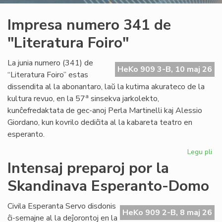
Impresa numero 341 de
"Literatura Foiro"
La junia numero (341) de
HeKo 909 3-B, 10 maj 26
“Literatura Foiro” estas
dissendita al la abonantaro, laŭ la kutima akurateco de la
a
kultura revuo, en la 57
sinsekva jarkolekto,
kunĉefredaktata de gec-anoj Perla Martinelli kaj Alessio
Giordano, kun kovrilo dediĉita al la kabareta teatro en
esperanto.
Legu pli
pri
Im
Intensaj preparoj por la
nu
Skandinava Esperanto-Domo
34
de
"Li
Civila Esperanta Servo disdonis
HeKo 909 2-B, 8 maj 26
Foi
ĉi-semajne al la deĵorontoj en la