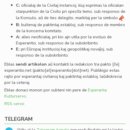
C:
oﬁcialaj de la Civitaj instancoj, kiuj esprimas la oﬁcialan
starpunkton de la Civito pri specifa temo, sub responso de
la Konsulo, aŭ de ties delegito, markitaj per la simbolo
.
B:
bultenaj de paktintaj establoj, sub responso de membro
de la koncerna komitato.
A:
alies neoﬁcialaj, pri kio ajn utila por la evoluo de
Esperantio, sub responso de la subskribinto.
E:
pri Eŭropaj institucioj kaj geopolitikaj novaĵoj, sub
responso de la subskribinto.
Eblas
sendi
artikolon
aŭ kontakti la redakcion tra
pakto
[ĉe]
esperantio
.
net
(pakto[at]esperantio[dot]net)
. Publikigo estas
rajto por esperantaj civitanoj kaj paktintaj establoj, laŭdiskrecia
por la ceteraj.
Eblas donaci monon por subteni nin pere de
Esperanta
Kulturservo
.
RSS-servo
TELEGRAM
Aliĝu al la
Telegram-kanalo
por resti ĝisdata pri la lastaj