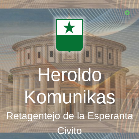
Skip
to
main
content
Heroldo
Komunikas
Retagentejo de la Esperanta
Civito