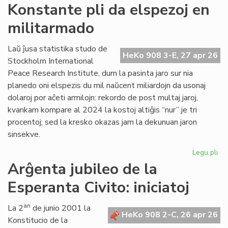
Si
Konstante pli da elspezoj en
en
militarmado
hib
fo
pr
Laŭ ĵusa statistika studo de
HeKo 908 3-E, 27 apr 26
fu
Stockholm International
om
Peace Research Institute, dum la pasinta jaro sur nia
planedo oni elspezis du mil naŭcent miliardojn da usonaj
dolaroj por aĉeti armilojn: rekordo de post multaj jaroj,
kvankam kompare al 2024 la kostoj altiĝis “nur” je tri
procentoj; sed la kresko okazas jam la dekunuan jaron
sinsekve.
Legu pli
pri
Ko
Arĝenta jubileo de la
pli
Esperanta Civito: iniciatoj
da
els
en
an
La 2
de junio 2001 la
HeKo 908 2-C, 26 apr 26
mi
Konstitucio de la