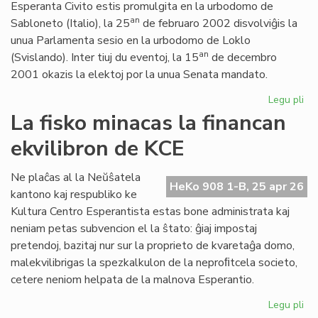
Esperanta Civito estis promulgita en la urbodomo de
an
Sabloneto (Italio), la 25
de februaro 2002 disvolviĝis la
unua Parlamenta sesio en la urbodomo de Loklo
an
(Svislando). Inter tiuj du eventoj, la 15
de decembro
2001 okazis la elektoj por la unua Senata mandato.
Legu pli
pri
Ar
La fisko minacas la financan
jub
ekvilibron de KCE
de
la
Es
Ne plaĉas al la Neŭŝatela
HeKo 908 1-B, 25 apr 26
Civ
kantono kaj respubliko ke
ini
Kultura Centro Esperantista estas bone administrata kaj
neniam petas subvencion el la ŝtato: ĝiaj impostaj
pretendoj, bazitaj nur sur la proprieto de kvaretaĝa domo,
malekvilibrigas la spezkalkulon de la neproﬁtcela societo,
cetere neniom helpata de la malnova Esperantio.
Legu pli
pri