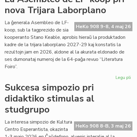
viz
nova Trijara Laborplano
om
al
De
La ĝenerala Asembleo de LF-
HeKo 908 9-8, 4 maj 26
Ku
koop, sub la tagprezido de sia
kooperanto Stano Keable, aprobis hieraŭ la produktadon
kadre de la trijara laborplano 2027-29 kaj konstatis la
rezultojn jam en 2026, aldone al la akurata eldonado de
ses dumonataj numeroj de la 64-paĝa revuo “Literatura
Foiro”.
Legu pli
pri
La
Sukcesa simpozio pri
As
didaktiko stimulas al
de
LF-
studgrupo
ko
pri
La interesa simpozio de Kultura
no
HeKo 908 8-B, 3 maj 26
Centro Esperantista, okazinta
Tri
La
1-3 majo 2026 en Ĉaŭdefono, alvenis interalie al la