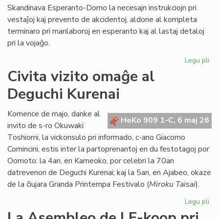
Skandinava Esperanto-Domo la necesajn instrukciojn pri
vestaĵoj kaj prevento de akcidentoj, aldone al kompleta
terminaro pri manlaboroj en esperanto kaj al lastaj detaloj
pri la vojaĝo.
Legu pli
pri
Int
Civita vizito omaĝe al
pre
Deguchi Kurenai
po
la
Sk
Komence de majo, danke al
HeKo 909 1-C, 6 maj 26
Es
invito de s-ro Okuwaki
Do
Toshiomi, la vickonsulo pri informado, c-ano Giacomo
Comincini, estis inter la partoprenantoj en du festotagoj por
Oomoto: la 4an, en Kameoko, por celebri la 70an
datrevenon de Deguchi Kurenai; kaj la 5an, en Ajabeo, okaze
de la ĉiujara Granda Printempa Festivalo (
Miroku Taisai
).
Legu pli
pri
Civ
La Asembleo de LF-koop pri