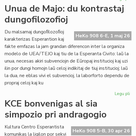
Int
Unua de Majo: du kontrastaj
re
dungofilozofioj
en
To
Du malsamaj dungoﬁlozoﬁoj
HeKo 908 6-E, 1 maj 26
karakterizas Esperantion kaj
fakte emfazas la jam grandan diferencon inter la organiza
modelo de UEA/TEJO kaj tiu de la Esperanta Civito: laŭ la
unua, necesas akiri subvenciojn de Eŭropaj institucioj kaj uzi
ilin por dungi homojn laŭ celoj indikitaj de tiuj institucioj; laŭ
la dua, ne eblas vivi el subvencioj, la laborforto dependu de
propraj celoj kaj ku
Legu pli
pri
Un
KCE bonvenigas al sia
de
simpozio pri andragogio
Maj
du
kon
Kultura Centro Esperantista
HeKo 908 5-B, 30 apr 26
dun
komunikas la ligilon por sekvi