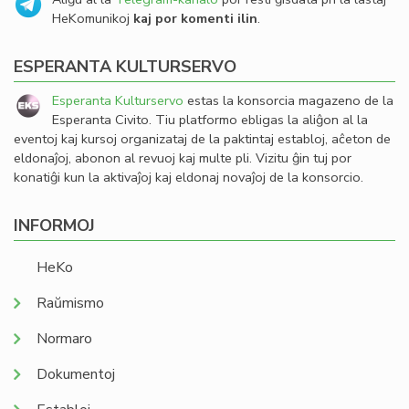
HeKomunikoj
kaj por komenti ilin
.
ESPERANTA KULTURSERVO
Esperanta Kulturservo
estas la konsorcia magazeno de la
Esperanta Civito. Tiu platformo ebligas la aliĝon al la
eventoj kaj kursoj organizataj de la paktintaj establoj, aĉeton de
eldonaĵoj, abonon al revuoj kaj multe pli. Vizitu ĝin tuj por
konatiĝi kun la aktivaĵoj kaj eldonaj novaĵoj de la konsorcio.
INFORMOJ
HeKo
Raŭmismo
Normaro
Dokumentoj