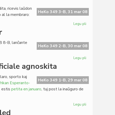
tarifaro
de
ta, ricevis laŭdon
LF-
HeKo 349 3-B, 31 mar 08
ko al la membraro:
koop
Legu pli
pri
Escepta
r
numero
de
8 8-B, lanĉante
Heroldo
HeKo 349 2-B, 30 mar 08
Legu pli
pri
Komuniko
iciale agnoskita
de
Martin
laro, sporto kaj
Schäffer
HeKo 349 1-B, 29 mar 08
rikan Esperanto-
o estis
petita en januaro
, tuj post la inaŭguro de
Legu pli
pri
Afrika
led