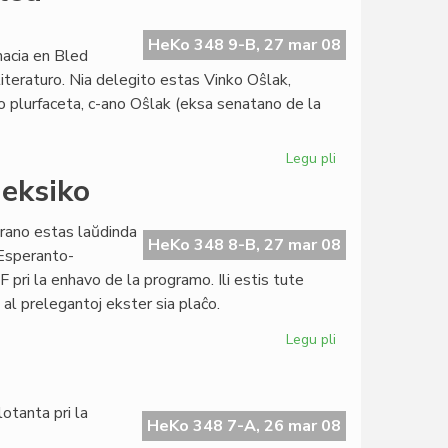
Esperanto-
Instituto
oficiale
HeKo 348 9-B, 27 mar 08
nacia en Bled
agnoskita
literaturo. Nia delegito estas Vinko Oŝlak,
o plurfaceta, c-ano Oŝlak (eksa senatano de la
Legu pli
pri
Esperanto
eksiko
reprezentata
en
arano estas laŭdinda
Bled
HeKo 348 8-B, 27 mar 08
 Esperanto-
 pri la enhavo de la programo. Ili estis tute
 al prelegantoj ekster sia plaĉo.
Legu pli
pri
Kongreso
malagnoskita
en
otanta pri la
Meksiko
HeKo 348 7-A, 26 mar 08