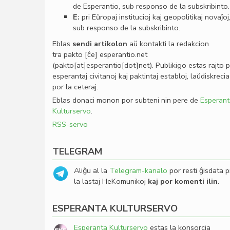
de Esperantio, sub responso de la subskribinto.
E:
pri Eŭropaj institucioj kaj geopolitikaj novaĵoj
sub responso de la subskribinto.
Eblas
sendi
artikolon
aŭ kontakti la redakcion
tra
pakto
[ĉe]
esperantio
.
net
(pakto[at]esperantio[dot]net)
. Publikigo estas rajto 
esperantaj civitanoj kaj paktintaj establoj, laŭdiskrecia
por la ceteraj.
Eblas donaci monon por subteni nin pere de
Esperant
Kulturservo
.
RSS-servo
TELEGRAM
Aliĝu al la
Telegram-kanalo
por resti ĝisdata p
la lastaj HeKomunikoj
kaj por komenti ilin
.
ESPERANTA KULTURSERVO
Esperanta Kulturservo
estas la konsorcia