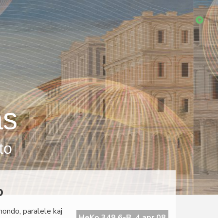
as
to
o
mondo, paralele kaj
HeKo 349 6-B, 4 apr 08