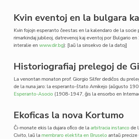
Kvin eventoj en la bulgara k
Kvin fojojn esperanto ĉeestas en la kalendaro de la socie p
rimarkindaj jubileoj, datrevenoj kaj eventoj por Bulgario e
interalie en
www.dir.bg
): [laŭ la sinsekvo de la datoj]
Historiografiaj prelegoj de Gi
La venontan monaton prof. Giorgio Silfer dediĉos du prelego
de la nuna jaro: la esperanto-ŝtato Amikejo (aŭgusto 190
Esperanto-Asocio
(1908-1947, ĝis la ensorbo en Internac
Ekoficas la nova Kortumo
Ĉi-monate ekis la dujara oﬁco de la
arbitracia instanco
de l
Civito, laŭ la
membraro elektita en Bruselo
antaŭ precize 