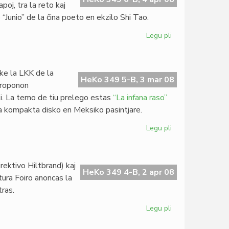
poj, tra la reto kaj
 “Junio” de la ĉina poeto en ekzilo Shi Tao.
Legu pli
pri
PEN
pri
esprimlibero
 ke la LKK de la
en
HeKo 349 5-B, 3 mar 08
 proponon
Ĉinio
li. La temo de tiu prelego estas
“La infana raso”
a kompakta disko en Meksiko pasintjare.
Legu pli
pri
Oficiala
komuniko
de
ektivo Hiltbrand) kaj
MEF
HeKo 349 4-B, 2 apr 08
tura Foiro anoncas la
tras.
Legu pli
pri
Nova