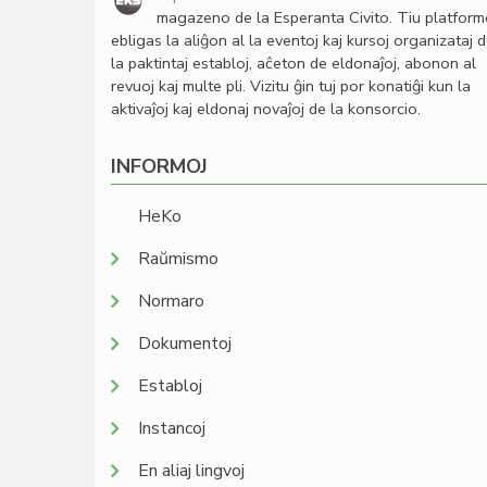
magazeno de la Esperanta Civito. Tiu platfor
ebligas la aliĝon al la eventoj kaj kursoj organizataj 
la paktintaj establoj, aĉeton de eldonaĵoj, abonon al
revuoj kaj multe pli. Vizitu ĝin tuj por konatiĝi kun la
aktivaĵoj kaj eldonaj novaĵoj de la konsorcio.
INFORMOJ
HeKo
Raŭmismo
Normaro
Dokumentoj
Establoj
Instancoj
En aliaj lingvoj