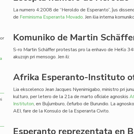
La numero 4:2008 de “Heroldo de Esperanto”, ĵus dissendi
,
de
Feminisma Esperanta Movado
. Jen ilia interna komuni
Komuniko de Martin Schäffe
por
S-ro Martin Schäffer protestas pro la enhavo de HeKo 34
akuzojn pri mensogo. Jen ili:
a
Afrika Esperanto-Instituto of
Lia ekscelenco Jean Jacques Nyenimigabo, ministro pri junu
kulturo, per letero de la 21a de marto oﬁciale agnoskis
Af
ri
Instituton
, en Buĵumburo, ĉefurbo de Burundio. La agnosk
AEI, fare de la Konsulo de la Esperanta Civito.
Esperanto reprezentata en B