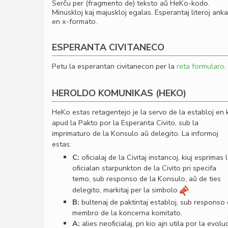
Serĉu per (fragmento de) teksto aŭ HeKo-kodo.
Minuskloj kaj majuskloj egalas. Esperantaj literoj ank
en x-formato.
ESPERANTA CIVITANECO
Petu la esperantan civitanecon per la
reta formularo
.
HEROLDO KOMUNIKAS (HEKO)
HeKo estas retagentejo je la servo de la establoj en 
apud la Pakto por la Esperanta Civito, sub la
imprimaturo de la Konsulo aŭ delegito. La informoj
estas:
C:
oﬁcialaj de la Civitaj instancoj, kiuj esprimas 
oﬁcialan starpunkton de la Civito pri specifa
temo, sub responso de la Konsulo, aŭ de ties
delegito, markitaj per la simbolo
.
B:
bultenaj de paktintaj establoj, sub responso
membro de la koncerna komitato.
A:
alies neoﬁcialaj, pri kio ajn utila por la evolu