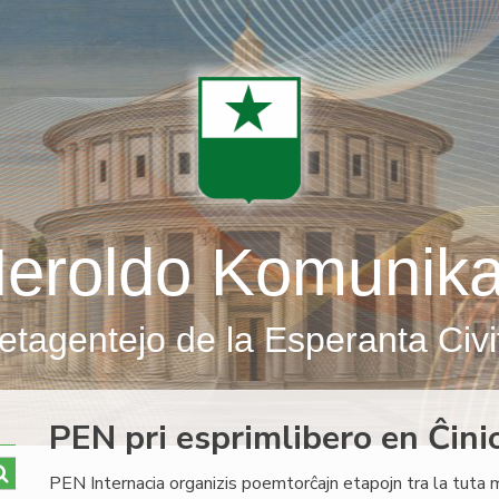
eroldo Komunik
etagentejo de la Esperanta Civi
PEN pri esprimlibero en Ĉini
PEN Internacia organizis poemtorĉajn etapojn tra la tuta 