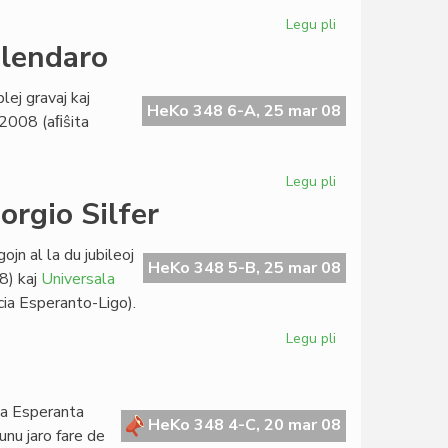
Legu pli
pri
Interna
alendaro
baloto
en
lej gravaj kaj
EVA
HeKo 348 6-A, 25 mar 08
n 2008 (aﬁŝita
Legu pli
pri
Kvin
orgio Silfer
eventoj
en
jn al la du jubileoj
la
HeKo 348 5-B, 25 mar 08
8) kaj
Universala
bulgara
ia Esperanto-Ligo).
kalendaro
Legu pli
pri
Historiografiaj
prelegoj
de
a Esperanta
Giorgio
HeKo 348 4-C, 20 mar 08
unu jaro fare de
Silfer