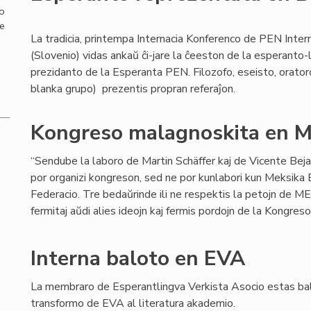
mo
de
La tradicia, printempa Internacia Konferenco de PEN Inter
(Slovenio) vidas ankaŭ ĉi-jare la ĉeeston de la esperanto-
prezidanto de la Esperanta PEN. Filozofo, eseisto, orator
blanka grupo) prezentis propran referaĵon.
Kongreso malagnoskita en M
“Sendube la laboro de Martin Schäffer kaj de Vicente Bej
por organizi kongreson, sed ne por kunlabori kun Meksika
Federacio. Tre bedaŭrinde ili ne respektis la petojn de MEF
fermitaj aŭdi alies ideojn kaj fermis pordojn de la Kongreso
Interna baloto en EVA
La membraro de Esperantlingva Verkista Asocio estas bal
transformo de EVA al literatura akademio.