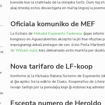
koincide kun la stafetado de la olimpika torĉo. Dum tiuj eta
aŭ
aliaj rimedoj estos disvastigata en multaj lingvoj la poemo
Oficiala komuniko de MEF
La Estraro de
Meksika Esperanto-Federacio
ĝojas informi
kongreso en Aguascalientes akceptis la pli frue rifuzitan
enprogramigi ankaŭ prelegon de sen. d-ino Perla Martinel
de William Auld
, kies deklamado estis muntita per duobl
kaj
Nova tarifaro de LF-koop
la
Konforme al la Mutuala Rabata Sistemo de Esperantio (dir
al ĝia apliko tra la edikto de Dualo, Kooperativo de Litera
novajn tarifojn por la periodaĵoj kiujn ĝi eldonas kaj adminis
 de
Escepta numero de Heroldo
o