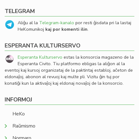
TELEGRAM
Aliĝu al la
Telegram-kanalo
por resti ĝisdata pri la lastaj
HeKomunikoj
kaj por komenti ilin
.
ESPERANTA KULTURSERVO
Esperanta Kulturservo
estas la konsorcia magazeno de la
Esperanta Civito. Tiu platformo ebligas la aliĝon al la
eventoj kaj kursoj organizataj de la paktintaj establoj, aĉeton de
eldonaĵoj, abonon al revuoj kaj multe pli. Vizitu ĝin tuj por
konatiĝi kun la aktivaĵoj kaj eldonaj novaĵoj de la konsorcio.
INFORMOJ
HeKo
Raŭmismo
Normaro