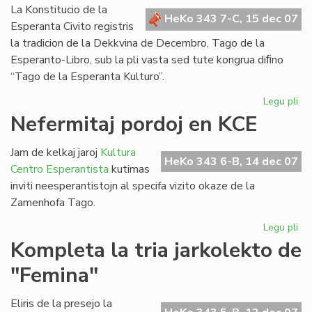
Bul
La Konstitucio de la
HeKo 343 7-C, 15 dec 07
Esperanta Civito registris
la tradicion de la Dekkvina de Decembro, Tago de la
Esperanto-Libro, sub la pli vasta sed tute kongrua diﬁno
“Tago de la Esperanta Kulturo”.
Legu pli
pri
Za
Nefermitaj pordoj en KCE
Ta
sal
Jam de kelkaj jaroj
Kultura
de
HeKo 343 6-B, 14 dec 07
Centro Esperantista
kutimas
la
inviti neesperantistojn al specifa vizito okaze de la
Ko
Zamenhofa Tago.
Legu pli
pri
Nef
Kompleta la tria jarkolekto de
por
"Femina"
en
KC
Eliris de la presejo la