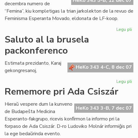
HeKo 343 5-B, 12 dec 07
decembra numero de
“Femina”, kiu kompletigas la trian jarkolekton de la revuo de
Feminisma Esperanta Movado, eldonata de LF-koop.
Legu pli
pri
Ko
Saluto al la brusela
la
packonferenco
tri
jar
de
Estimata prezidanto, Karaj
HeKo 343 4-C, 8 dec 07
"F
gekongresanoj,
Legu pli
pri
Sa
Rememore pri Ada Csiszár
al
la
Hieraŭ vespere dum la kunveno
br
HeKo 343 3-B, 7 dec 07
de Budapeŝta Medicina
pa
Esperanto-fakgrupo, ricevis konﬁrmon la informo pri la
forpaso de Ada Csiszár. D-ro Ludoviko Molnár informiĝis pri
la ege bedaŭrinda evento.