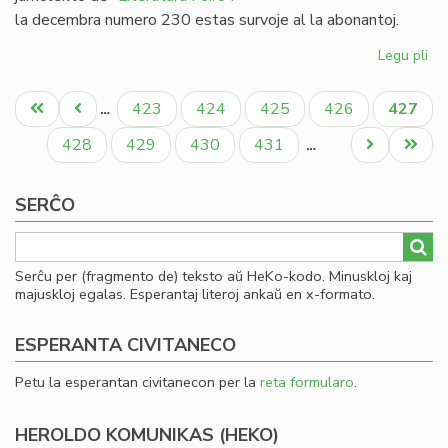
la decembra numero 230 estas survoje al la abonantoj.
Legu pli
pri
Lit
Pagination
Foi
Unua
Antaŭa
Paĝo
Paĝo
Paĝo
Paĝo
Aktual
423
424
425
426
427
…
23
paĝo
paĝo
paĝo
-
Paĝo
Paĝo
Paĝo
Paĝo
Next
Last
428
429
430
431
…
re
page
page
al
SERĈO
19
Serĉu per (fragmento de) teksto aŭ HeKo-kodo. Minuskloj kaj
majuskloj egalas. Esperantaj literoj ankaŭ en x-formato.
ESPERANTA CIVITANECO
Petu la esperantan civitanecon per la
reta formularo
.
HEROLDO KOMUNIKAS (HEKO)