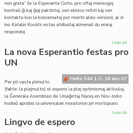
non grata” ĉe la Esperanta Civito, pro oftaj mensogoj
kontraŭ ĝi kaj ĝiaj paktintoj, sen ebleco refuti kaj sen
kontakto kun la koncernatoj por montri alies version), al d-
ino Katalin Kováts estas atribuitaj almenaŭ du eraraj
respondoj.
Legu pli
pri
Me
La nova Esperantio festas pro
pri
UN
KE
kaj
la
HeKo 344 1-C, 18 dec 07
Civ
Per pli vasta plimulto
(fakte: la plejmulto) ol esperis la plej optimismaj aktivuloj,
la Ĝenerala Asembleo de Unuiĝintaj Nacioj en Nov-Jorko
hodiaŭ aprobis la universalan moratorion pri mortopuno.
Legu pli
pri
La
Lingvo de espero
no
Es