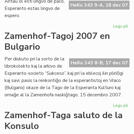
Antaŭ ol esti lingvo de paco,
fes
HeKo 343 9-A, 18 dec 07
Esperanto estas lingvo de
pr
espero.
UN
Legu pli
pri
Li
Zamenhof-Tagoj 2007 en
de
Bulgario
es
Per diskuto pri la sorto de la
HeKo 343 8-B, 17 dec 07
librokolekto kaj la arkivo de
Esperanto-societo “Sukceso”, kaj pri la eblecoj ilin pliriĉigi
kaj savi, pasis la renkontiĝo de la esperantistoj en Vraco
(Bulgario) okaze de la Tago de la Esperanta Kulturo kaj
omaĝe al la Zamenhofa naskiĝtago, 15 decembro 2007.
Legu pli
pri
Za
Zamenhof-Taga saluto de la
Ta
Konsulo
20
en