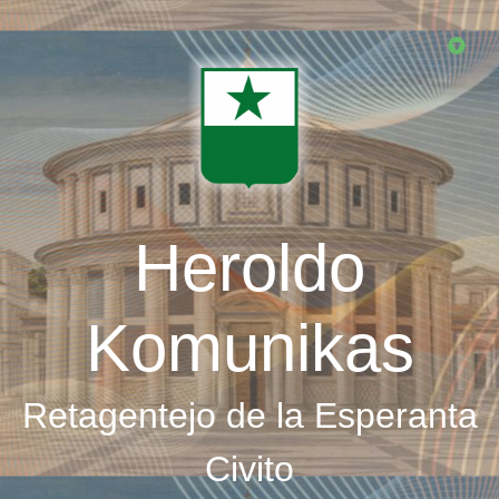
Skip
to
main
content
Heroldo
Komunikas
Retagentejo de la Esperanta
Civito