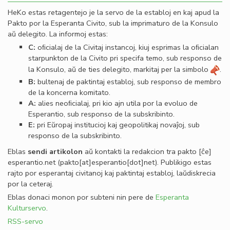
HeKo estas retagentejo je la servo de la establoj en kaj apud la
Pakto por la Esperanta Civito, sub la imprimaturo de la Konsulo
aŭ delegito. La informoj estas:
C:
oﬁcialaj de la Civitaj instancoj, kiuj esprimas la oﬁcialan
starpunkton de la Civito pri specifa temo, sub responso de
la Konsulo, aŭ de ties delegito, markitaj per la simbolo
.
B:
bultenaj de paktintaj establoj, sub responso de membro
de la koncerna komitato.
A:
alies neoﬁcialaj, pri kio ajn utila por la evoluo de
Esperantio, sub responso de la subskribinto.
E:
pri Eŭropaj institucioj kaj geopolitikaj novaĵoj, sub
responso de la subskribinto.
Eblas
sendi
artikolon
aŭ kontakti la redakcion tra
pakto
[ĉe]
esperantio
.
net
(pakto[at]esperantio[dot]net)
. Publikigo estas
rajto por esperantaj civitanoj kaj paktintaj establoj, laŭdiskrecia
por la ceteraj.
Eblas donaci monon por subteni nin pere de
Esperanta
Kulturservo
.
RSS-servo