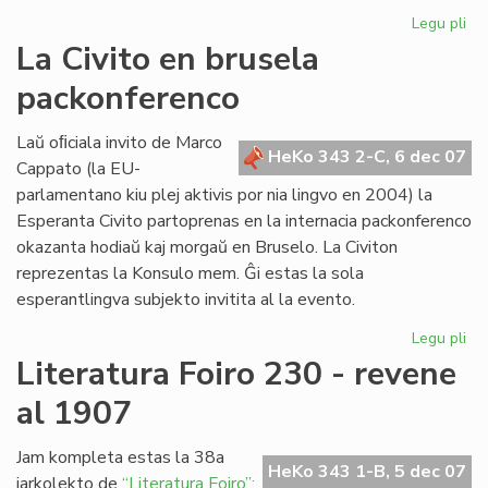
Legu pli
pri
Re
La Civito en brusela
pri
packonferenco
Ad
Csi
Laŭ oﬁciala invito de Marco
HeKo 343 2-C, 6 dec 07
Cappato (la EU-
parlamentano kiu plej aktivis por nia lingvo en 2004) la
Esperanta Civito partoprenas en la internacia packonferenco
okazanta hodiaŭ kaj morgaŭ en Bruselo. La Civiton
reprezentas la Konsulo mem. Ĝi estas la sola
esperantlingva subjekto invitita al la evento.
Legu pli
pri
La
Literatura Foiro 230 - revene
Civ
al 1907
en
br
pa
Jam kompleta estas la 38a
HeKo 343 1-B, 5 dec 07
jarkolekto de
“Literatura Foiro”: