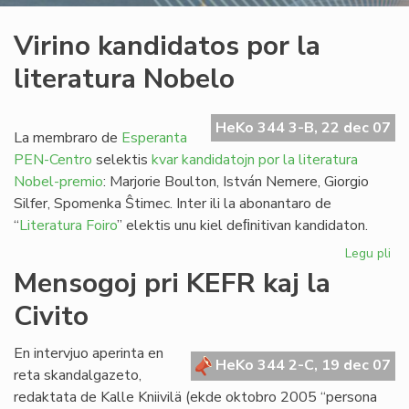
Virino kandidatos por la
literatura Nobelo
HeKo 344 3-B, 22 dec 07
La membraro de
Esperanta
PEN-Centro
selektis
kvar kandidatojn por la literatura
Nobel-premio
: Marjorie Boulton, István Nemere, Giorgio
Silfer, Spomenka Ŝtimec. Inter ili la abonantaro de
“
Literatura Foiro
” elektis unu kiel deﬁnitivan kandidaton.
Legu pli
pri
Vir
Mensogoj pri KEFR kaj la
ka
Civito
po
la
lit
En intervjuo aperinta en
HeKo 344 2-C, 19 dec 07
No
reta skandalgazeto,
redaktata de Kalle Kniivilä (ekde oktobro 2005 “persona